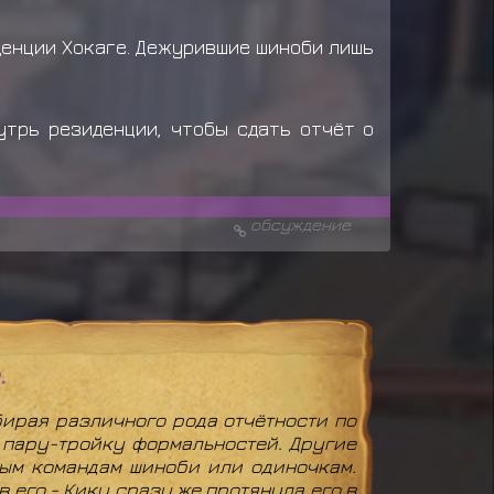
денции Хокаге. Дежурившие шиноби лишь
утрь резиденции, чтобы сдать отчёт о
обсуждение
.
бирая различного рода отчётности по
 пару-тройку формальностей. Другие
ным командам шиноби или одиночкам.
 его - Кику сразу же протянула его в