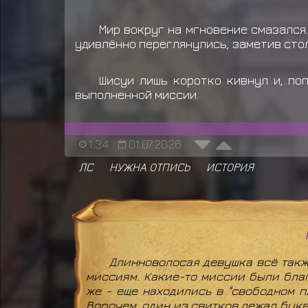
Мир вокруг на мгновение смазался
удивлённо переглянулись, заметив сто
Шисуи лишь коротко кивнул и, по
выполненной миссии.
1:34
01.07.2026
ЛС
НУЖНА ОТПИСЬ
ИСТОРИЯ
Длинноволосая девушка всё такж
миссиям. Какие-то миссии были бла
же - еще находились в "свободном 
Впрочем, один из свитков лежал букв