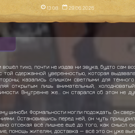
13:08
29.06.2026
вошёл тихо, почти не издав ни звука, будто сам в
 с той сдержанной уверенностью, которая выдавала
тороны, казались слишком светлыми для тёмного
ляя открытым лишь внимательный, холодноватый
мости. Внутренне же... он старался об этом не д
му шиноби. Формальности могли подождать. Он сверн
иями. Остановившись перед ней, он чуть прищурил
овно отсекая всё лишнее ещё до того, как смысл 
е, помощь жителям, доставка — всё это он уже выпо