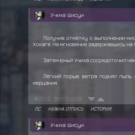
Учиха Шисуи
Получив отметку о выполнении мис
Хокаге. На мгновение задержавшись на 
Затем юный Учиха сосредоточил чак
Лёгкий порыв ветра поднял пыль 
мерцания.
20:12
01.07.2026
ЛС
НУЖНА ОТПИСЬ
ИСТОРИЯ
Учиха Шисуи