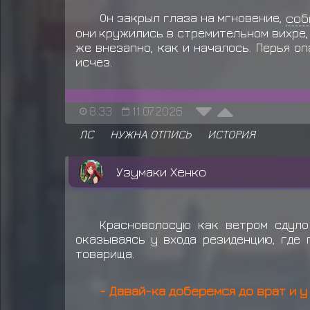
Он закрыл глаза на мгновение,
соб
они кружились в стремительном вихре,
же внезапно, как и началось. Перья оп
исчез.
8:33
11.07.2026
ЛС
НУЖНА ОТПИСЬ
ИСТОРИЯ
Узумаки Хенко
Красноволосую как ветром сдуло
оказываясь у входа резиденцию, где 
товарища.
- Давай-ка доберемся до врат и у