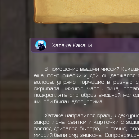
Хатаке Какаши
В помещение выдачи миссий Какаши 
ещё, по-юношески худой, он держался
волосы, упрямо торчащие в разные с
скрывала нижнюю часть лица, остав
подкреплять его образ внешней нелюди
шиноби была недопустима.
Хатаке направился сразу к дежурно
закреплены свитки и карточки с задан
взгляд двигался быстро, но точно, сл
миссий были ему знакомы. Сопровождени