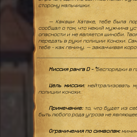
сторону мальчишки.
— Какаши Хатаке, тебе была пор
сообщал о том, что некий мужчина ус
опасности и не является шиноби. Твоя
передать в руки полиции Конохи. Сам
тебе - как генину. — заканчивая кор
Миссия ранга D - "
Беспорядки в г
Цель миссии:
нейтрализовать м
полиции конохи.
Примечание:
то, что будет из с
быть любого рода угроза не являюще
Ограничения по символам:
миним