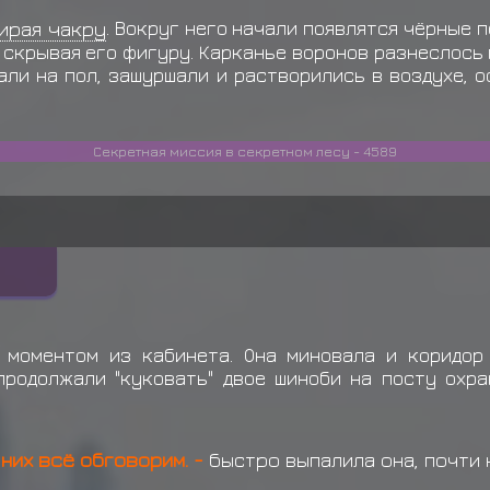
Намиказе Минато
забир
ирая чакру
. Вокруг него начали появлятся чёрные п
Намиказе Минато
забир
 скрывая его фигуру. Карканье воронов разнеслось 
али на пол, зашуршали и растворились в воздухе, 
Намиказе Минато
забир
Секретная миссия в секретном лесу - 4589
 моментом из кабинета. Она миновала и коридор
продолжали "куковать" двое шиноби на посту охра
 них всё обговорим. -
быстро выпалила она, почти 