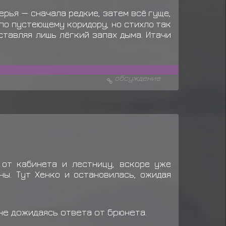
ает
Одежда: Протектор Конохагакуре
ерья — сначала редкие, затем всё гуще,
ает
Одежда: Жёлто-красное кимоно
по пустеющему коридору, но стихло так
оставляя лишь лёгкий запах дыма. Итачи
ает
Еда: Данго (*3)
обсуждение
 от кабинета и лестницу, вскоре уже
ны. Тут Хенко и остановилась, ожидая
не дожидаясь ответа от брюнета.