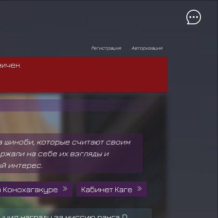
Регистрация
Авторизация
ничен.
а шиноби, которые считают своим
ржали на себе их взгляды и
ый интерес.
 Конохагакуре
Кабинет Каге
учил награду за миссию ранга D