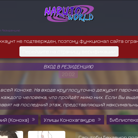
в Резиденцию
ккаунт не подтвержден, поэтому функционал сайта огра
Перейдите на страницу верификации
ВХОД В РЕЗИДЕНЦИЮ
20:02
 всей Конохе. На входе круглосуточно дежурит парочк
каждого человека, что пройдёт мимо них. Если Вы выде
правят на последний этаж, представляющий максимальн
ий (Коноха)
Улицы Конохагакуре
Библиотека
Сарутоби Бехавиор пол