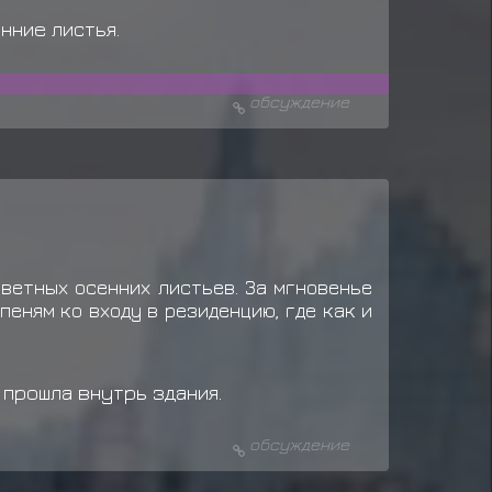
нние листья.
обсуждение
ветных осенних листьев. За мгновенье
пеням ко входу в резиденцию, где как и
 прошла внутрь здания.
обсуждение