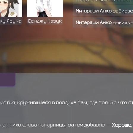
Митараши Анко
забира
жу Ясума
Сенджу Казук
Митараши Анко
выкидыв
Ямато получил награду
Узумаки Сатору
теряет
Узумаки Сатору получи
Хатаке Какаши получил
Учиха Итачи получил на
Ямато получил награду
Сенджу Тобирама получ
истья, кружившиеся в воздухе там, где только что с
Сенджу Тобирама получ
Хьюга Ханаби получил 
 он тихо слова напарницы, затем добавив
— Хорошо