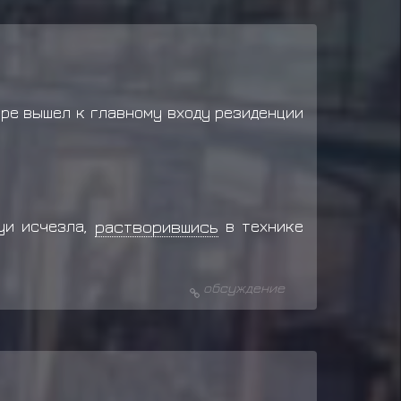
оре вышел к главному входу резиденции
уи исчезла,
растворившись
в технике
обсуждение