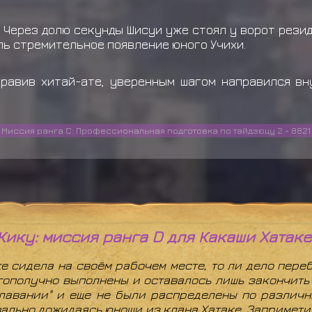
. Через долю секунды Шисуи уже стоял у ворот рези
ль стремительное появление юного Учихи.
правив хитай-ате, уверенным шагом направился вн
Миссия ранга C: Профессиональная подготовка по тайдзюцу 2 - 8821
Кику: миссия ранга D для Какаши Хатаке
е сидела на своём рабочем месте, то ли дело пере
гополучно выполнены и оставалось лишь закончить
плавании" и еще не были распределены по различ
ально дожидаясь юноши из клана Хатаке. Заприметив