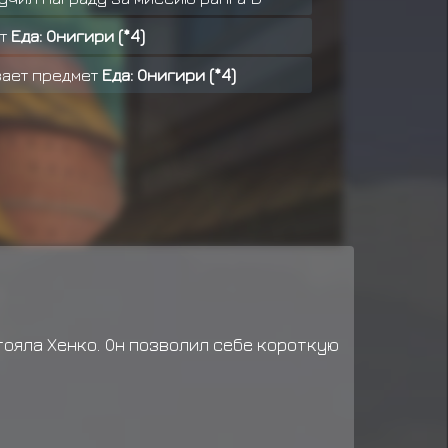
ет
Еда: Онигири (*4)
ает предмет
Еда: Онигири (*4)
 за миссию ранга C
Снаряжение: Макимоно
л награду за миссию ранга D
 награду за миссию ранга A
граду за миссию ранга A
 за миссию ранга A
ил награду за миссию ранга C
тояла Хенко. Он позволил себе короткую
ил награду за миссию ранга C
награду за миссию ранга C
,