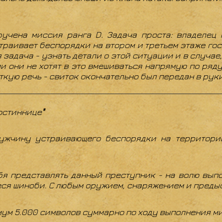
учена миссия ранга D. Задача проста: владелец 
траивает беспорядки на втором и третьем этаже го
 задача - узнать детали о этой ситуации и в случае
и они не хотят в это вмешиваться напрямую по ряд
откую речь - свиток окончательно был передан в рук
остиннице
"
ужчину устраивающего беспорядки на территории
ебя представлять данный преступник - на волю вып
еся шиноби. С любым оружием, снаряжением и преды
ум 5.000 символов суммарно по ходу выполнения м