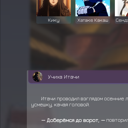
Кику
Хатаке Какаш
Сенд
Учиха Итачи
Итачи проводил взглядом осенние л
усмешку, качая головой.
— Доберёмся до ворот, —
повторил