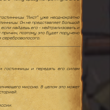
гостинницы "Лист" уже неоднократно
стинницы. Он не представляет большой
, если найдешь его - нейтрализовать и
у причин, поэтому это будет поручено
и сереброволосого.
 гостинницы и передать его силам
олняющего миссию. В целом это может
сторией.
иссии.