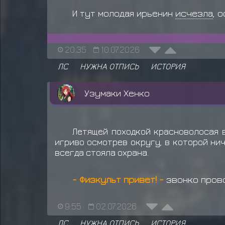
И тут молодая ирьенин
исчезла
, 
20:35
10.07.2026
ЛС
НУЖНА ОТПИСЬ
ИСТОРИЯ
Узумаки Хенко
Летящей походкой красноволосая 
игриво осмотрев округу, в которой нич
всегда стояла охрана.
- Физкульт привет! -
звонко прово
9:55
02.07.2026
ЛС
НУЖНА ОТПИСЬ
ИСТОРИЯ