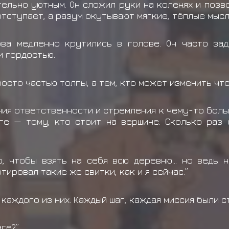
тельно уютным. Он сложил руки на коленях и позв
тступает, а разум окутывают мягкие, тёплые мысл
ова медленно крутились в голове. Он часто за
и гордостью.
росто частью толпы, а тем, кто может изменить чт
ния ответственности и стремления к чему-то бол
ге — тому, кто стоит на вершине. Сколько раз
, чтобы взять на себя всю деревню… но ведь н
тировал такие же свитки, как и я сейчас.”
 каждого из них. Каждый шаг, каждая миссия были 
аге?”