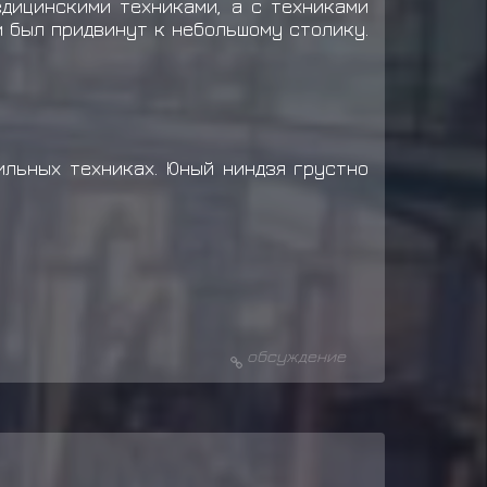
едицинскими техниками, а с техниками
м был придвинут к небольшому столику.
ильных техниках. Юный ниндзя грустно
обсуждение