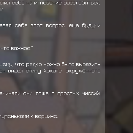
олил себе на мгновение расслабиться,
и.
давал себе этот вопрос, ещё будучи
о-то важное.”
ьшему, что редко можно было выразить
 он видел спину Хокаге, окружённого
ачинали они тоже с простых миссий.
ступеньками к вершине.