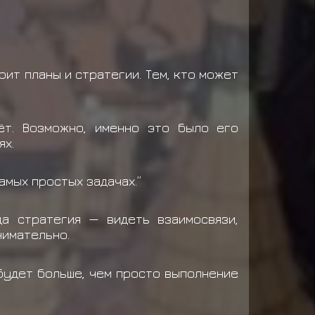
роит планы и стратегии. Тем, кто может
ёт. Возможно, именно это было его
ях.
амых простых задачах.”
да стратегия — видеть взаимосвязи,
нимательно.
 будет больше, чем просто выполнение