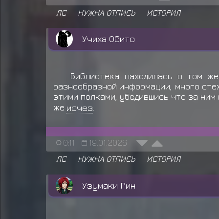
ЛС
НУЖНА ОТПИСЬ
ИСТОРИЯ
Учиха Обито
Библиотека находилась в том же
разнообразной информации, много стеж
этими полками, убедившись что за ним 
же
исчез
.
0:11
19.01.2026
ЛС
НУЖНА ОТПИСЬ
ИСТОРИЯ
Узумаки Рин