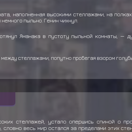
ната, наполненная высокими стеллажами, на полка
 немного пыльно. Генин чихнул.
протянул Яманака в пустоту пыльной комнаты, — д
 между стеллажами, попутно пробегая взором голубы
оких стеллажей, устало опершись спиной о про
о, словно весь мир остался за пределами этих сте