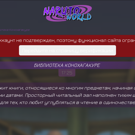
отека Конохагакуре
ккаунт не подтвержден, поэтому функционал сайта огра
Перейдите на страницу верификации
БИБЛИОТЕКА КОНОХАГАКУРЕ
17:25
ит книги, относящиеся ко многим предметам, начиная
ми датами. Просторный читальный зал наполнен тихим
для тех, кто любит углубляться в чтение в одиночестве