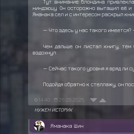
Тут внимание блондина привлекла
ниндзюцу. Он осторожно вытащил её и 
Яманака сел и с интересом раскрыл кни
— Что здесь у нас такого имеется?
Чем дальше он листал книгу, тем
вздохнул:
— Сейчас такого уровня я вряд ли с
Подойдя обратно к стеллажу, он пос
14:40
26.05.2025
НУЖЕН ИСТОРИК
Яманака Шин