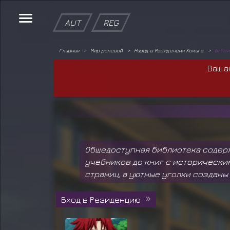
AUT
REG
Главная
Мир ролевой
Назад в Резиденция Хокаге
Библи
Ваш а
Общедоступная библиотека содерж
учебников до книг с исторически
страниц, а уютные уголки созданы 
Вход в Резиденцию