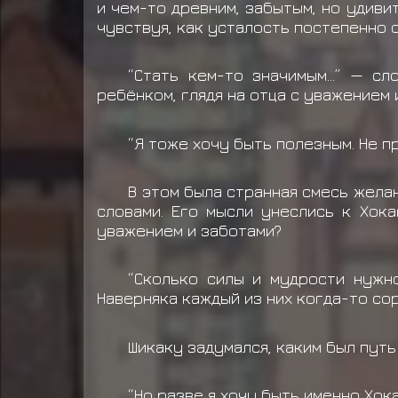
и чем-то древним, забытым, но удиви
чувствуя, как усталость постепенно о
“Стать кем-то значимым…” — сл
ребёнком, глядя на отца с уважением 
“Я тоже хочу быть полезным. Не п
В этом была странная смесь жела
словами. Его мысли унеслись к Хока
уважением и заботами?
“Сколько силы и мудрости нужно
Наверняка каждый из них когда-то сор
Шикаку задумался, каким был путь
“Но разве я хочу быть именно Хок