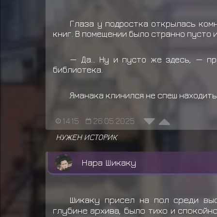
Глаза у подростка открылась ком
книг. В помещении было странно пусто и
— Да... Ну и пусто же здесь, — 
библиотека.
Яманака клинился не спеш находить
14:15
26.05.2025
НУЖЕН ИСТОРИК
Нара Шикаку
Шикаку присел на пол среди выс
глубине архива, было тихо и спокойн