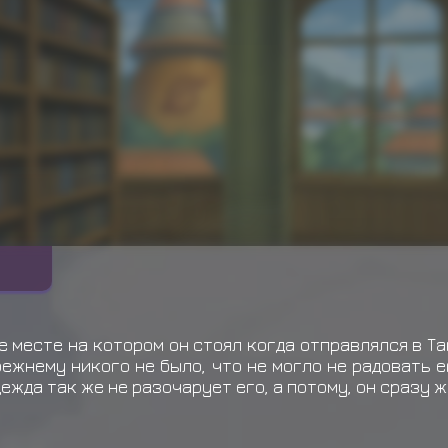
е месте на котором он стоял когда отправлялся в Т
режнему никого не было, что не могло не радовать е
ежда так же не разочарует его, а потому, он сразу 