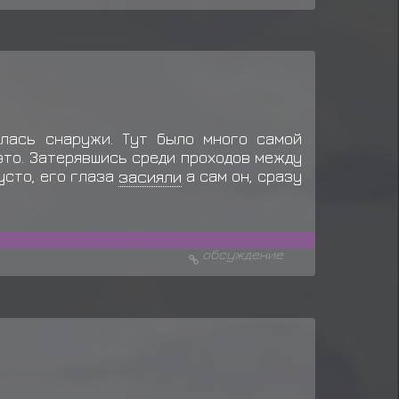
алась снаружи. Тут было много самой
это. Затерявшись среди проходов между
усто, его глаза
засияли
а сам он, сразу
обсуждение