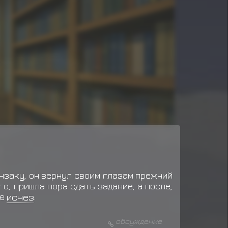
анзаку, он вернул своим глазам прежний
го, пришла пора сдать задание, а после,
же
исчез
.
обсуждение