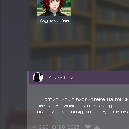
Узумаки Рин
Учиха Обито
Появившись в библиотеке, на том ж
облик, и направился к выходу. Тут по п
приступить к новому, которое, была над
10:22
19.01.2026