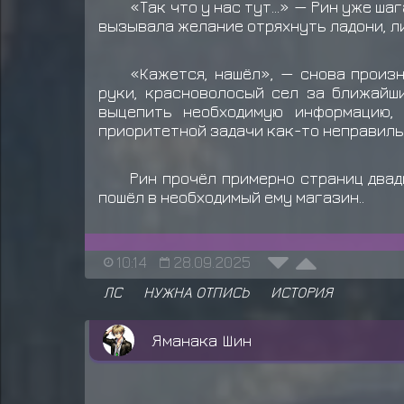
«Так что у нас тут...» — Рин уже 
вызывала желание отряхнуть ладони, л
«Кажется, нашёл», — снова произн
руки, красноволосый сел за ближайш
выцепить необходимую информацию,
приоритетной задачи как-то неправиль
Рин прочёл примерно страниц двад
пошёл в необходимый ему магазин..
10:14
28.09.2025
ЛС
НУЖНА ОТПИСЬ
ИСТОРИЯ
Яманака Шин