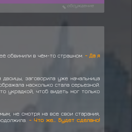
обсуждение
 её обвинили в чём-то страшном.
- Да я
я двоицы, заговорила уже начальница
ображала насколько стала серьезной.
-то украдкой, чтоб видеть мог только
мым, не смотря на все свои старания,
родолжила.
- Что же... Будет сделано!