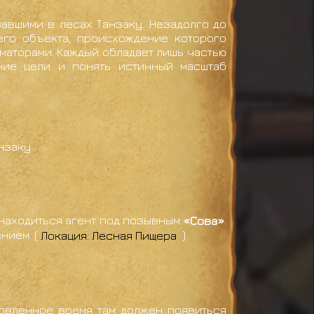
авшими в лесах Танзаку. Незадолго до
его объекта, происхождение которого
аторами. Каждый обладает лишь частью
ние цели и понять истинный масштаб
нзаку.
 находиться агент под позывным
«Сова»
.
нием. (
Локация: Лесная Пищера
)
новленное время там должен появиться