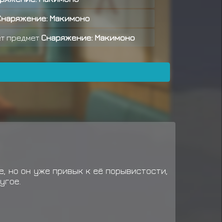
Снаряжение: Макимоно
т предмет
Снаряжение: Макимоно
аграду за миссию ранга C
иссии C ранга
ряжение: Макимоно
граду за миссию ранга C
иток миссии C ранга
ряжение: Макимоно
е, но он уже привык к её порывистости,
иток миссии C ранга
угое.
граду за миссию ранга B
ряжение: Макимоно