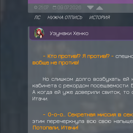
21:07
09.07.2026
ЛС
НУЖНА ОТПИСЬ
ИСТОРИЯ
Узумаки Хенко
- Кто против!? Я против!? -
спешно
вобще не против!
Но слишком долго возбухать ей 
кабинета с рекордом посещаемости. 
А когда ей уже доверили свиток, то 
Итачи.
- О-о-о... Секретная миссия в сек
этим перечеркнула всю свою напыще
Потопали, Итачи!