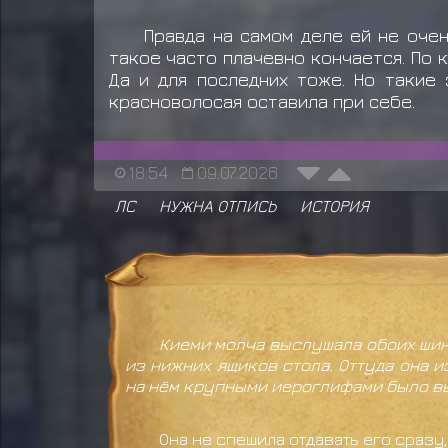
Правда на самом деле ей не оче
такое часто плачевно кончается. По 
Да и для последних тоже. Но такие 
красноволосая оставила при себе.
18:54
09.07.2026
ЛС
НУЖНА ОТПИСЬ
ИСТОРИЯ
Киеми молча выслушала обоих шино
из нижних ящиков стола. Оттуда она 
на нём крупными иероглифами было в
Она не спешила отдавать его сразу