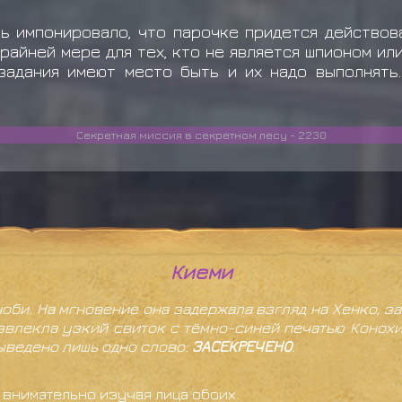
нь импонировало, что парочке придется действов
крайней мере для тех, кто не является шпионом ил
задания имеют место быть и их надо выполнять...
Секретная миссия в секретном лесу - 2230
Киеми
би. На мгновение она задержала взгляд на Хенко, за
извлекла узкий свиток с тёмно-синей печатью Конох
ыведено лишь одно слово:
ЗАСЕКРЕЧЕНО
.
, внимательно изучая лица обоих.