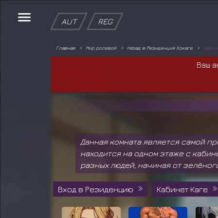
AUT
REG
Главная
Мир ролевой
Назад в Резиденция Хокаге
Кабин
Ваш а
Данная комната является самой пр
находится на одном этаже с кабин
разных людей, начиная от зелёног
Вход в Резиденцию
Кабинет Каге