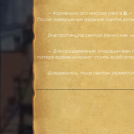
— Формально это миссия ранга
B
, 
После завершения задания свиток долж
Она протянула свиток Хенко как 
— Для продвижения операции вам п
потеря времени может стоить всей опе
Дождавшись, пока свиток окажется