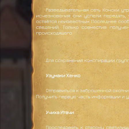
Разведывательная сеть Конохи утр
исчезновения они успели передать, 
остаётся неизвестным. Последнее соо
сведений. Только совместив получе
происходящего.
Для сохранения конспирации групп
Узумаки Хенко
Отправиться к заброшенной охотни
Получить первую часть информации и уд
Учиха Итачи
Проследовать к старому святилищ