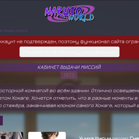
ет Выдачи Миссий
ккаунт не подтвержден, поэтому функционал сайта огра
Перейдите на страницу верификации
КАБИНЕТ ВЫДАЧИ МИССИЙ
19:13
осторной комнатой во всём здании. Отлично освещаема
етом Хокаге. Хочется отметить, что в разные моменты 
о стажёра, заканчивая клоном самого Хокаге, который 
Учиха Шисуи
теряет
Сна