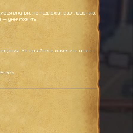
иеся внутри, не подлежат разглашению.
а — уничтожить.
задании. Не пытайтесь изменить план —
ечать.