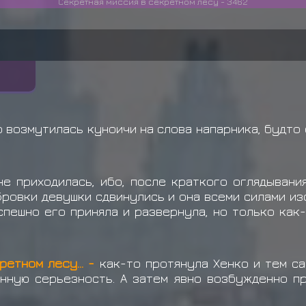
Секретная миссия в секретном лесу - 3462
 возмутилась куноичи на слова напарника, будто
не приходилась, ибо, после краткого оглядывани
Бровки девушки сдвинулись и она всеми силами из
спешно его приняла и развернула, но только как
ретном лесу... -
как-то протянула Хенко и тем са
нную серьезность. А затем явно возбужденно п