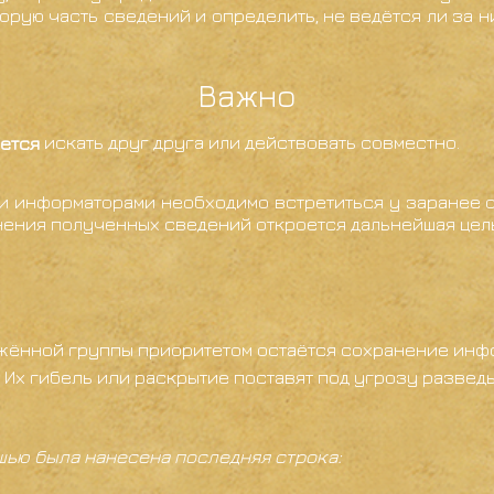
торую часть сведений и определить, не ведётся ли за ни
Важно
ется
искать друг друга или действовать совместно.
и информаторами необходимо встретиться у заранее о
нения полученных сведений откроется дальнейшая цел
ённой группы приоритетом остаётся сохранение инфор
Их гибель или раскрытие поставят под угрозу разведы
шью была нанесена последняя строка: