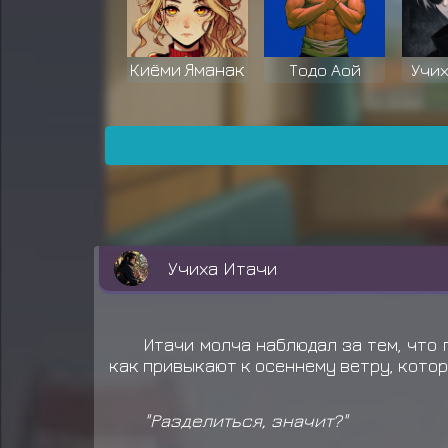
Киёми Яманак
Тодо Аой
Учи
Хьюга Кори
Учиха Арата
Хан
Учиха Итачи
Учиха Шин
Учиха Гин
Мия
Итачи молча наблюдал за тем, что 
как привыкают к осеннему ветру, котор
"Разделиться, значит?"