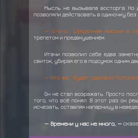
Исе Удон
Сарутоби Кэт
Сару
Мысль не вызывала восторга. Но 
позволяли действовать в одиночку без 
— О-о-о... Секретная миссия в с
трепетом и предвкушением.
Итачи позволил себе едва заметн
свиток, убирая его в подсумок одним дв
— Что же... Будет сделано! Потопал
Он не стал возражать. Просто пос
того, что всё понял. В этот раз он р
исчезать, оставляя напарницу в неведе
— Времени у нас не много, —
сказа