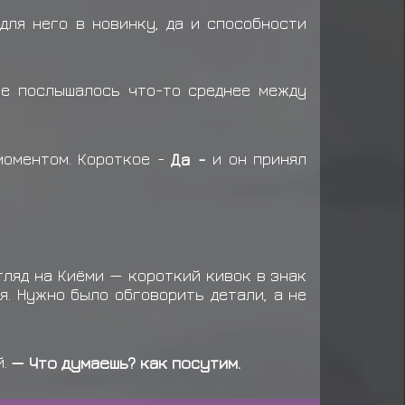
аграду за миссию ранга C
для него в новинку, да и способности
ряжение: Макимоно
виток миссии C ранга
се послышалось что-то среднее между
моментом. Короткое -
Да -
и он принял
гляд на Киёми — короткий кивок в знак
я. Нужно было обговорить детали, а не
й.
— Что думаешь? как посутим.