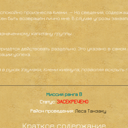
— спокойно произнесла Киеми. — Но сведения, содержащ
ен быть возвращён лично мне. В случае угрозы захват
назначенному капитану группы.
ридётся действовать раздельно. Это указано в самом 
рации успеха.
 в руках Узумаки, Киеми кивнула, позволяя вскрыть п
Миссия ранга B
Статус:
ЗАСЕКРЕЧЕНО
Район проведения:
Леса Танзаку
.
Краткое содержание