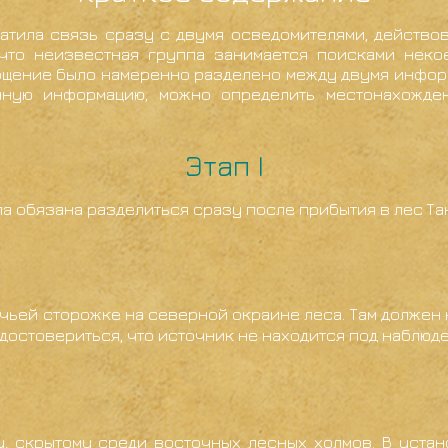
атила связь сразу с двумя осведомителями, действов
что неизвестная группа занимается поисками неко
бщение было намеренно разделено между двумя информ
нную информацию, можно определить местонахожде
Этап I
а обязана разделиться сразу после прибытия в лес Та
чьей сторожке на северной окраине леса. Там должен
остовериться, что источник не находится под наблюде
у, скрытому среди восточных лесных холмов. В уста