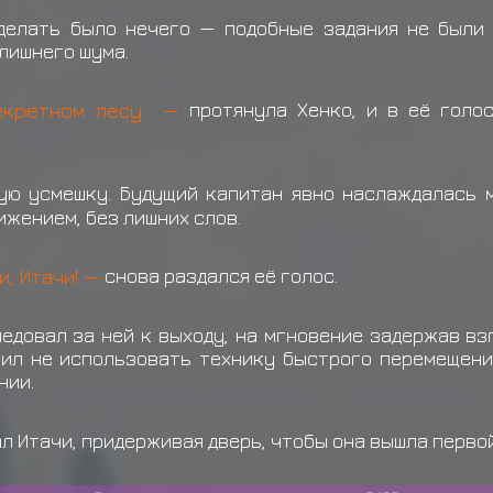
тоби Бех
Учиха Шисуи получил н
делать было нечего — подобные задания не были 
лишнего шума.
Учиха Шисуи
теряет
Сна
Учиха Шисуи
получил с
екретном лесу... —
протянула Хенко, и в её голо
ую усмешку. Будущий капитан явно наслаждалась 
ижением, без лишних слов.
и, Итачи! —
снова раздался её голос.
ледовал за ней к выходу, на мгновение задержав вз
ешил не использовать технику быстрого перемещени
нии.
л Итачи, придерживая дверь, чтобы она вышла перво