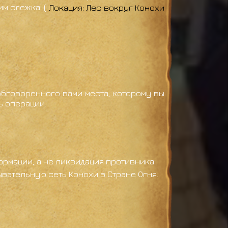
м слежка. (
Локация: Лес вокруг Конохи
бговоренного вами места, которому вы
ь операции.
мации, а не ликвидация противника.
вательную сеть Конохи в Стране Огня.