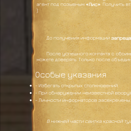
агент под позывным
«Лис»
. Получить в
)
До получения информации
запреща
После успешного контакта с обоим
можете доверять. Только после объеди
Особые указания
- Избегать открытых столкновений.
- При обнаружении неизвестной вооруж
- Личности информаторов засекречены. 
В нижней части свитка красной ту