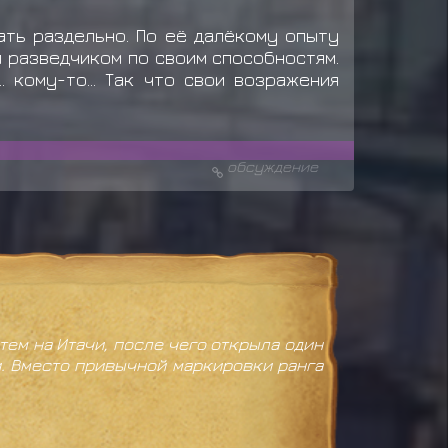
ать раздельно. По её далёкому опыту
и разведчиком по своим способностям.
 кому-то... Так что свои возражения
обсуждение
тем на Итачи, после чего открыла один
и. Вместо привычной маркировки ранга