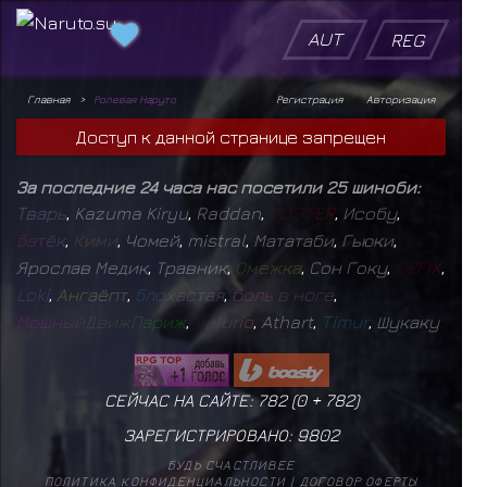
AUT
REG
Главная
Ролевая Наруто
Регистрация
Авторизация
Доступ к данной странице запрещен
За последние 24 часа нас посетили 25 шиноби:
Т
в
а
р
ь
,
Kazuma Kiryu
,
Raddan
,
F
O
S
T
E
R
,
Исобу
,
Б
а
т
ё
к
,
К
и
м
и
,
Чомей
,
mistral
,
Мататаби
,
Гьюки
,
Ярослав Медик
,
Травник
,
О
м
е
ж
к
а
,
Сон Гоку
,
D
E
F
I
X
,
L
o
k
i
,
А
н
г
а
ё
п
т
,
Б
л
о
х
а
с
т
а
я
,
б
о
л
ь
в
н
о
г
е
,
М
о
щ
н
ы
й
Д
в
и
ж
П
а
р
и
ж
,
V
e
l
u
r
i
o
,
Athart
,
T
i
m
u
r
,
Шукаку
СЕЙЧАС НА САЙТЕ: 782 (
0
+
782
)
ЗАРЕГИСТРИРОВАНО:
9802
БУДЬ СЧАСТЛИВЕЕ
ПОЛИТИКА КОНФИДЕНЦИАЛЬНОСТИ
|
ДОГОВОР ОФЕРТЫ