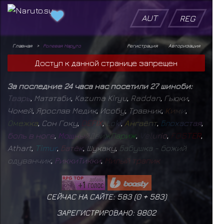
AUT
REG
Главная
Ролевая Наруто
Регистрация
Авторизация
Доступ к данной странице запрещен
За последние 24 часа нас посетили 27 шиноби:
Т
в
а
р
ь
,
Мататаби
,
Kazuma Kiryu
,
Raddan
,
Гьюки
,
Чомей
,
Ярослав Медик
,
Исобу
,
Травник
,
К
и
м
и
,
О
м
е
ж
к
а
,
Сон Гоку
,
D
E
F
I
X
,
L
o
k
i
,
А
н
г
а
ё
п
т
,
Б
л
о
х
а
с
т
а
я
,
б
о
л
ь
в
н
о
г
е
,
М
о
щ
н
ы
й
Д
в
и
ж
П
а
р
и
ж
,
V
e
l
u
r
i
o
,
F
O
S
T
E
R
,
Athart
,
T
i
m
u
r
,
Б
а
т
ё
к
,
Шукаку
,
Б
а
б
у
ш
к
а
-
б
о
ж
и
й
о
д
у
в
а
н
ч
и
к
,
Р
и
к
к
и
Т
и
к
к
и
,
М
и
л
ы
й
т
р
а
п
и
к
СЕЙЧАС НА САЙТЕ: 583 (
0
+
583
)
ЗАРЕГИСТРИРОВАНО:
9802