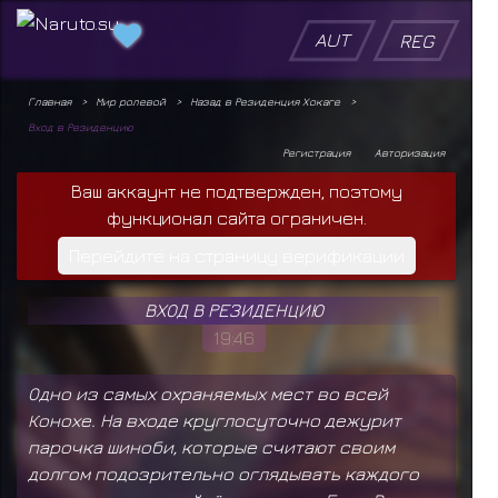
AUT
REG
Главная
Мир ролевой
Назад в Резиденция Хокаге
Вход в Резиденцию
Регистрация
Авторизация
Ваш аккаунт не подтвержден, поэтому
функционал сайта ограничен.
Перейдите на страницу верификации
ВХОД В РЕЗИДЕНЦИЮ
19:46
Одно из самых охраняемых мест во всей
Конохе. На входе круглосуточно дежурит
парочка шиноби, которые считают своим
долгом подозрительно оглядывать каждого