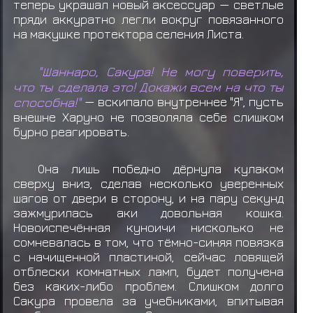
теперь украшал новый аксессуар — светлые
пряди аккуратно легли вокруг повязанного
на макушке протектора селения Листа.
"Шаннаро, Сакура! Не могу поверить,
что ты сделала это! Докажи всем на что ты
способна!"
— вскипало внутреннее "Я", пусть
внешне Харуно не позволяла себе слишком
бурно реагировать.
Она лишь победно дёрнула кулаком
сверху вниз, сделав несколько уверенных
шагов от двери в сторону, и на пару секунд
зажмурилась аки довольная кошка.
Новоиспечённая куноичи нисколько не
сомневалась в том, что тёмно-синяя повязка
с начищенной пластиной, сейчас ловящей
отблески комнатных ламп, будет получена
без каких-либо проблем. Слишком долго
Сакура провела за учебниками, впитывая