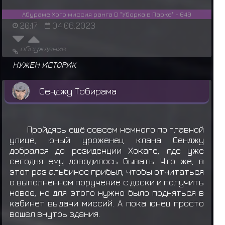
Абураме Хого миссия ранга D "Уборка в Парке" - 649
20:17
04.06.2023
обсуждение
НУЖЕН ИСТОРИК
Сенджу Тобирама
Пройдясь ещё совсем немного по главной
улице, юный уроженец клана Сенджу
добрался до резиденции Хокаге, где уже
сегодня ему доводилось бывать. Что же, в
этот раз альбинос прибыл, чтобы отчитаться
о выполненном поручение с доски и получить
новое, но для этого нужно было подняться в
кабинет выдачи миссий. А пока юнец просто
вошел внутрь здания.