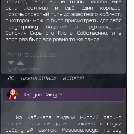
коридор, бесконечные толпы шиноби, ещё
одна лестница и ещё один коридор.
Незамысловатый путь до заветного кабинет,
в котором можно было присмотреть для себя
пару-тройку заданий от руководства
Селения Скрытого Листа. Собственно, и в
этот раз было все ровно то же самое.
17:10
05.06.2023
обсуждение
ЛС
НУЖНА ОТПИСЬ
ИСТОРИЯ
Харуно Сакура
Из кабинета выдачи миссий Харуно
вышла почти не дыша, прижимая к груди
свёрнутый свиток. Розововласую голову