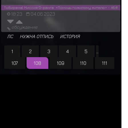
Тобирама| Миссия D-ранга: «Помощь пожилому жителю» - 4641
18:23
04.06.2023
обсуждение
ЛС
НУЖНА ОТПИСЬ
ИСТОРИЯ
1
2
3
4
5
...
107
108
109
110
111
За последние 24 часа нас посетили 27 шиноби:
Т
в
а
р
ь
,
Athart
,
Raddan
,
А
н
г
а
ё
п
т
,
T
i
m
u
r
,
б
о
л
ь
в
н
о
г
е
,
Исобу
,
D
E
F
I
X
,
Б
а
т
ё
к
,
F
O
S
T
E
R
,
Шукаку
,
Kazuma
Kiryu
,
Чомей
,
Сон Гоку
,
Б
а
б
у
ш
к
а
-
б
о
ж
и
й
о
д
у
в
а
н
ч
и
к
,
Мататаби
,
Ярослав Медик
,
Травник
,
Р
и
к
к
и
Т
и
к
к
и
,
М
и
л
ы
й
т
р
а
п
и
к
,
К
и
м
и
,
A
n
a
t
o
m
,
Компостер
,
S
w
a
m
p
,
А
л
х
и
м
и
ч
к
а
,
Гьюки
,
Кокуо