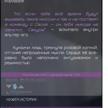
коридора.
"Но если тебе всё время будут
выдавать такие миссии и так и не поставят
в команду с Саске — он тебя никода не
заметит, Сакура!"
— вскипало внутри
альтер-эго.
Куноичи лишь тряхнула розовой копной,
отгоняя непрошенные мысли. Сердце её всё-
равно было наполнено энтузиазмом и
решимостью.
Миссия ранга D — уборка парка - 1761
8:36
05.06.2023
обсуждение
НУЖЕН ИСТОРИК