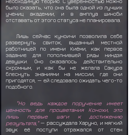
необходимую теорию. С уверенностью можно
было сказать, что она была одной из лучших
учениц академии, и в амплуа шиноби
отставать от этого статуса не планировала.
Лишь сейчас куноичи позволила себе
развернуть свиток, выданный местной
работницей по имени Киёми, как первое
задание для пополнившей ряды ниндзя
девушки. Оно оказалось действительно
скромным, и как бы не желала Сакура
блеснуть знаниями на миссии, где они
пригодятся, — ей следовало ожидать чего-то
подобного.
"Но ведь каждое поручение имеет
ценность для процветания Конохи, это
лишь первые шаги к достижению
результата,"
— рассуждала Харуно, и мягкий
звук её поступи отражался от стен