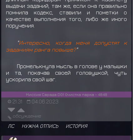
выдачи заданий, там же, если она правильно
помнила кодекс, ставили и пометки о
качестве выполнения того, либо же иного
поручения.
"
Интересно, когда меня допустят к
заданиям ранга повыше?
"
Промелькнула мысль в голове у малышки
и та, покачав своей головушкой, чуть
ускорила свой шаг.
Миссия Сарада D01 Очистка парка - 4848
21:31
04.06.2023
обсуждение
ЛС
НУЖНА ОТПИСЬ
ИСТОРИЯ