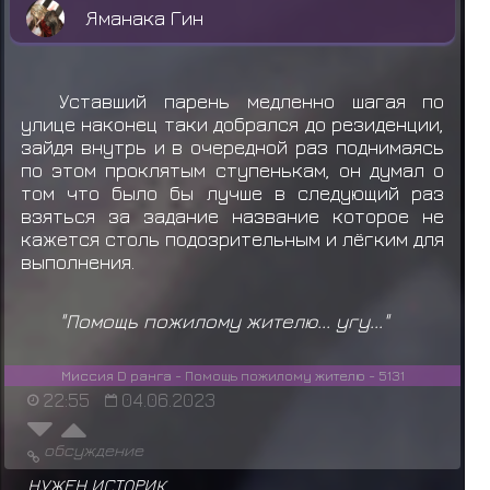
Яманака Гин
Уставший парень медленно шагая по
улице наконец таки добрался до резиденции,
зайдя внутрь и в очередной раз поднимаясь
по этом проклятым ступенькам, он думал о
том что было бы лучше в следующий раз
взяться за задание название которое не
кажется столь подозрительным и лёгким для
выполнения.
"Помощь пожилому жителю... угу..."
Миссия D ранга - Помощь пожилому жителю - 5131
22:55
04.06.2023
обсуждение
НУЖЕН ИСТОРИК