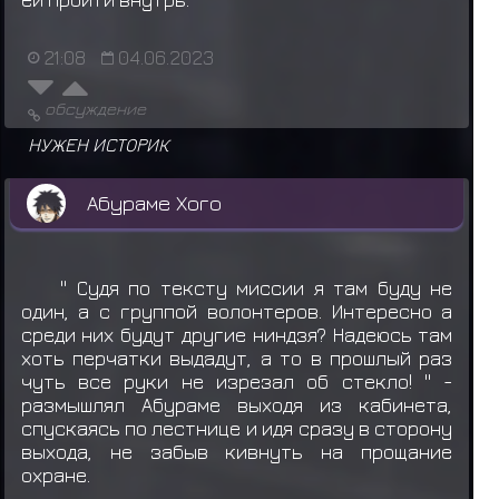
21:08
04.06.2023
обсуждение
НУЖЕН ИСТОРИК
Абураме Хого
'' Судя по тексту миссии я там буду не
один, а с группой волонтеров. Интересно а
среди них будут другие ниндзя? Надеюсь там
хоть перчатки выдадут, а то в прошлый раз
чуть все руки не изрезал об стекло! '' -
размышлял Абураме выходя из кабинета,
спускаясь по лестнице и идя сразу в сторону
выхода, не забыв кивнуть на прощание
охране.