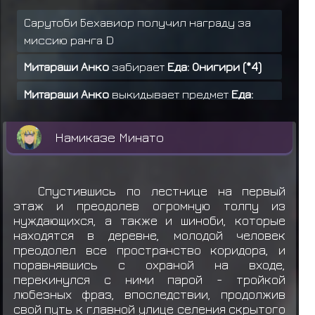
Сарутоби Бехавиор получил награду за
миссию ранга D
Митараши Анко
забирает
Еда: Онигири (*4)
Митараши Анко
выкидывает предмет
Еда:
Онигири (*4)
Намиказе Минато
Ямато получил награду за миссию ранга C
Узумаки Сатору
теряет
Снаряжение:
Макимоно
Спустившись по лестнице на первый
этаж и преодолев огромную толпу из
Узумаки Сатору получил награду за
нуждающихся, а также и шиноби, которые
миссию ранга D
находятся в деревне, молодой человек
преодолел все пространство коридора, и
Хатаке Какаши получил награду за миссию
поравнявшись с охраной на входе,
ранга A
перекинулся с ними парой - тройкой
любезных фраз, впоследствии, продолжив
Учиха Итачи получил награду за миссию
свой путь к главной улице селения скрытого