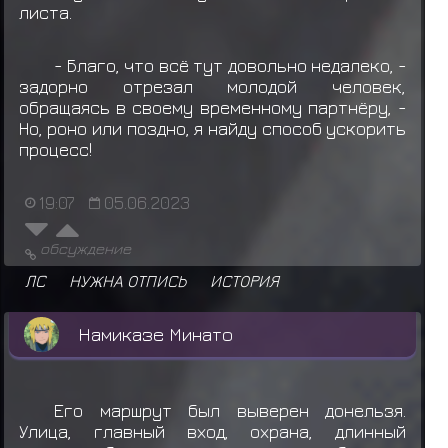
ранга A
листа.
Ямато получил награду за миссию ранга A
- Благо, что всё тут довольно недалеко, -
Сенджу Тобирама получил награду за
задорно отрезал молодой человек,
миссию ранга C
обращаясь в своему временному партнёру, -
Но, роно или поздно, я найду способ ускорить
Сенджу Тобирама получил награду за
процесс!
миссию ранга C
19:07
05.06.2023
Хьюга Ханаби получил награду за миссию
ранга C
обсуждение
Намиказе Минато
забирает
Одежда:
ЛС
НУЖНА ОТПИСЬ
ИСТОРИЯ
Протектор Конохагакуре
Намиказе Минато
Намиказе Минато
забирает
Одежда: Жёлто-
красное кимоно
Намиказе Минато
забирает
Еда: Данго (*3)
Его маршрут был выверен донельзя.
Улица, главный вход, охрана, длинный