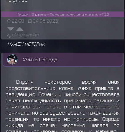
Миссия D ранга - Помощь пожилому жителю - 1123
22:08
04.06.2023
обсуждение
НУЖЕН ИСТОРИК
Учиха Сарада
Спустя некоторое время юная
представительница клана Учиха пришла в
резиденцию. Почему у шиноби существовала
такая необходимость принимать задания и
отчитываться только в этом месте, она не
понимала, но раз существовала такая давняя
традиция, то ничего не попишешь. Сарада
никуда не спеша, медленно шагала по
длинным коридорам прямиком к кабинету