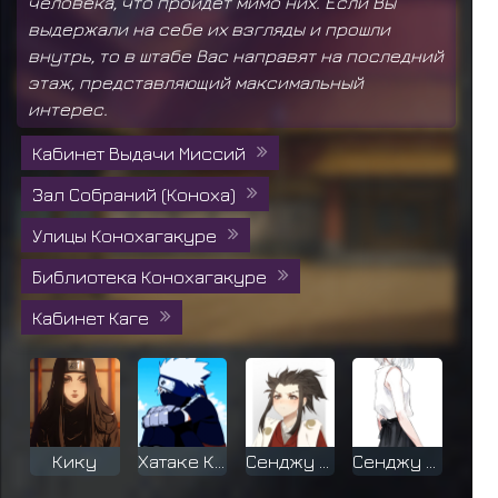
человека, что пройдёт мимо них. Если Вы
выдержали на себе их взгляды и прошли
внутрь, то в штабе Вас направят на последний
этаж, представляющий максимальный
интерес.
Кабинет Выдачи Миссий
Зал Собраний (Коноха)
Улицы Конохагакуре
Библиотека Конохагакуре
Кабинет Каге
Кику
Хатаке Какаш
Сенджу Ясума
Сенджу Казук