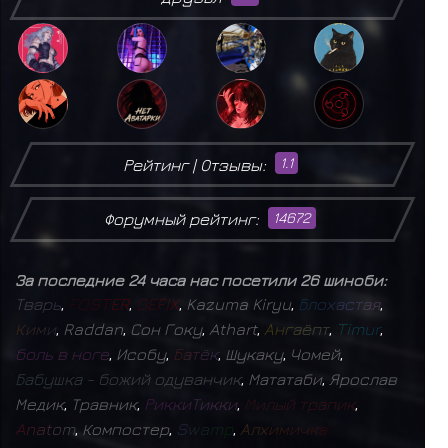
Рейтинг | Отзывы:
1.1
Форумный рейтинг:
14672
За последние 24 часа нас посетили 26 шиноби:
Т
в
а
р
ь
,
F
O
S
T
E
R
,
D
E
F
I
X
,
Kazuma Kiryu
,
Б
л
о
х
а
с
т
а
я
,
К
и
м
и
,
Raddan
,
Сон Гоку
,
Athart
,
А
н
г
а
ё
п
т
,
T
i
m
u
r
,
б
о
л
ь
в
н
о
г
е
,
Исобу
,
Б
а
т
ё
к
,
Шукаку
,
Чомей
,
Б
а
б
у
ш
к
а
-
б
о
ж
и
й
о
д
у
в
а
н
ч
и
к
,
Мататаби
,
Ярослав
Медик
,
Травник
,
Р
и
к
к
и
Т
и
к
к
и
,
М
и
л
ы
й
т
р
а
п
и
к
,
A
n
a
t
o
m
,
Компостер
,
S
w
a
m
p
,
А
л
х
и
м
и
ч
к
а