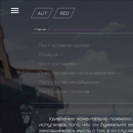
AUT
REG
Главная
Сарутоби Рэне (Вход в Резиденцию)
Пост оставлен ролью -
Локация -
Пост составлен -
Пост составлен пользователем -
Пост составлен объемом -
Пост собрал голосов -
Удивление моментально появилось
испугалась того, что он буквально е
закрадывалась мысль о том, а он случа