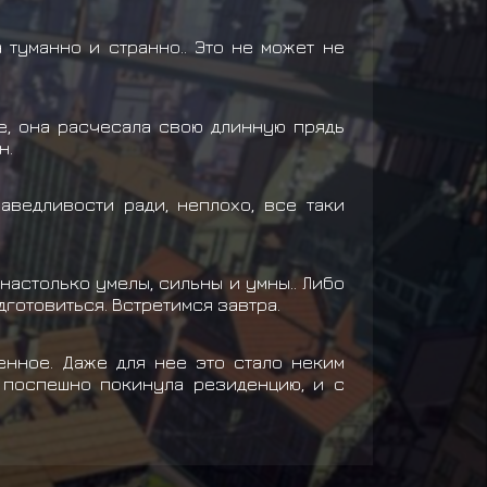
а туманно и странно.. Это не может не
е, она расчесала свою длинную прядь
н.
аведливости ради, неплохо, все таки
 настолько умелы, сильны и умны.. Либо
одготовиться. Встретимся завтра.
енное. Даже для нее это стало неким
а поспешно покинула резиденцию, и с