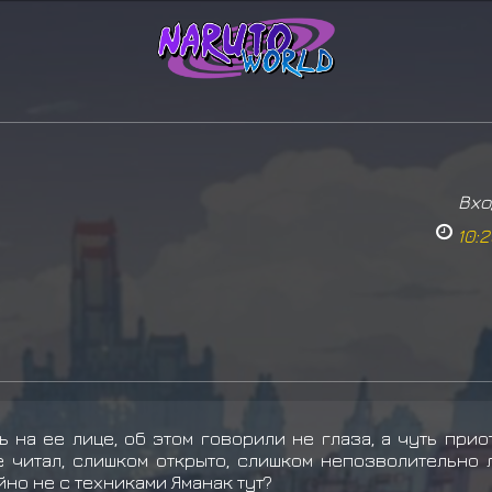
Вхо
10:
 на ее лице, об этом говорили не глаза, а чуть прио
е читал, слишком открыто, слишком непозволительно л
йно не с техниками Яманак тут?