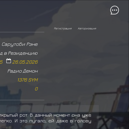
Регистрация
Авторизация
Сарутоби Рэне
д в Резиденцию
25
26.05.2026
Радио Демон
1376 SYM
0
ткрытый рот. В данный момент она уже
егко. И это пугало, ей даже в голову