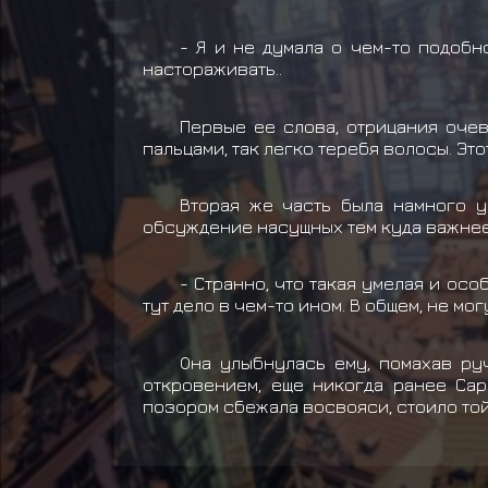
- Я и не думала о чем-то подобно
настораживать..
Первые ее слова, отрицания оче
пальцами, так легко теребя волосы. Э
Вторая же часть была намного у
обсуждение насущных тем куда важнее
- Странно, что такая умелая и осо
тут дело в чем-то ином. В общем, не мо
Она улыбнулась ему, помахав руч
откровением, еще никогда ранее Сар
позором сбежала восвояси, стоило той