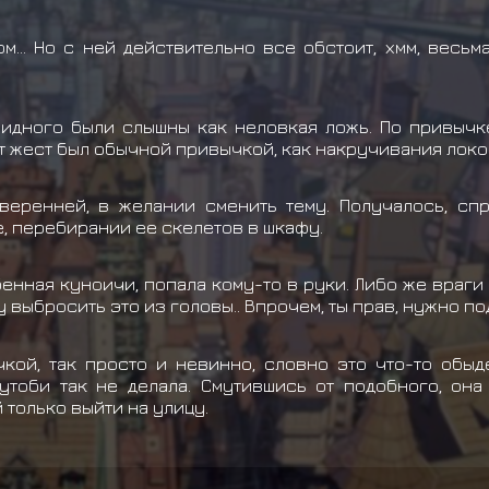
м... Но с ней действительно все обстоит, хмм, весьм
видного были слышны как неловкая ложь. По привычк
тот жест был обычной привычкой, как накручивания локо
веренней, в желании сменить тему. Получалось, спр
, перебирании ее скелетов в шкафу.
бенная куноичи, попала кому-то в руки. Либо же враги
гу выбросить это из головы.. Впрочем, ты прав, нужно п
кой, так просто и невинно, словно это что-то обыд
утоби так не делала. Смутившись от подобного, он
 только выйти на улицу.