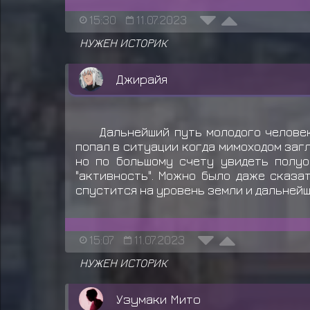
15:30
11.07.2023
НУЖЕН ИСТОРИК
Джирайя
Дальнейший путь молодого человек
попал в ситуации когда мимоходом загл
но по большому счету увидеть полуо
"активность". Можно было даже сказа
спустится на уровень земли и дальней
15:07
11.07.2023
НУЖЕН ИСТОРИК
Узумаки Мито