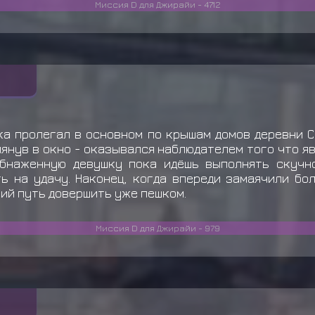
Миссия D для Джирайи - 4712
а пролегал в основном по крышам домов деревни С
янув в окно - оказывался наблюдателем того что яв
бнаженную девушку пока идёшь выполнять скучн
ть на удачу. Наконец, когда впереди замаячили бо
ший путь довершить уже пешком.
Миссия D для Джирайи - 979