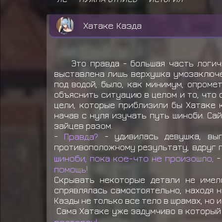
Хатаке Каэда
Это правда - большая часть логич
выставлена лишь верхушка умозаключен
под водой, было, как минимум, опроме
объяснить ситуацию в целом и то, что
цели, которые приблизили бы Хатаке 
начав с нуля изучать путь шиноби. Сай
зайцев разом.
-
Правда?
- удивилась девушка, выг
противоположному результату, вдруг п
шиноби, пока кое-что не произошло,
-
помощь!
Скрывать некоторые детали не имело
спрявлялась самостоятельно, находя н
Каэды не только все тело в шрамах, но и.
Сама Хатаке уже задумчиво в который