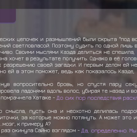
еских цепочек и размышлений были скрыта "под во
ий светловласой. Поэтому судить по одной лишь в
тчиво. Своими мыслями Каэда делиться не спешила,
 она хочет в результате получить. Однако в её гол
к разрешению своей загадки. И первым делом ей н
но ей в этом поможет, ведь как показалось Каэде,
нув вопросительно бровь, но спустя пару сек
ровела ладонями вдоль волос, убирая те назад и в
 помрачнела Хатаке -
До сих пор последствия расх
 смысла, пусть она и неохотно делилась подро
иточки, за которые можно потянуть. А может это и
..мозг, к примеру. А?
 раз окинула Сайно взглядом -
Да, определенно. Мы