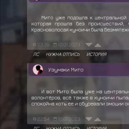
Мито уже подошла к центральной 
которая прошла без происшествий, 
Красноволосая куноичи была безмятежна
23:39
10.07.2023
ЛС
НУЖНА ОТПИСЬ
ИСТОРИЯ
Узумаки Мито
И вот Мито была уже на центральн
волонтёров, всё также в куноичи пыла
спокойна хоть ее и обуревали эмоции о
22:54
10.07.2023
ЛС
НУЖНА ОТПИСЬ
ИСТОРИЯ