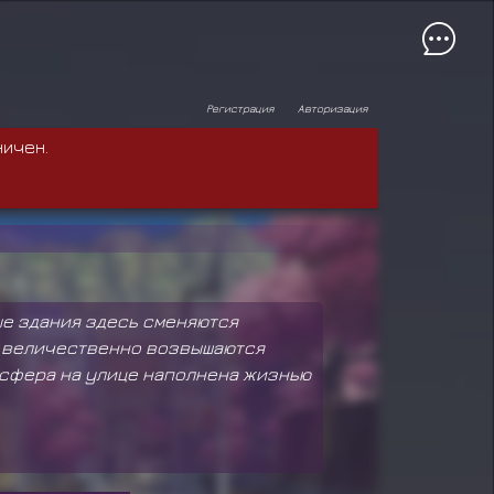
Регистрация
Авторизация
ничен.
ые здания здесь сменяются
е величественно возвышаются
осфера на улице наполнена жизнью