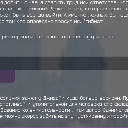
тя добыть с неё, а свалить труд или ответственнос
ла ложных обещаний. Даже не тех, которые просто
жет быть всегда выйти. А именно ложных. Вот ещ
ко тем кто оправдано просит или "гибнет".
 ресторана и оказались вскоре внутри оного.
селения занял у Джирайи куда больше времени. П
опотливой и утомительной для человека его склад
бование ко внимательности и так далее. Одним слов
ак можно скорее забить на эту пустяковину и перей