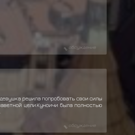
обсуждение
 девушка решила попробовать свои силы
заветной цели.Куноичи была полностью
.
обсуждение