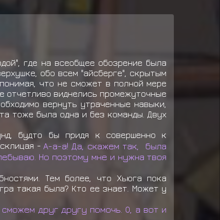
дой", где на всеобщее обозрение была
ерхушке, обо всем "айсберге", скрытым
 понимая, что не сможет в полной мере
ове отчетливо виднелись промежуточные
еобходимо вернуть утраченные навыки,
 та тоже была одна и без команды. Двух
унд, будто бы придя к совершенно к
осклицая -
А-а-а! Да, скажем так, была
лебываю. Но поэтому мне и нужна твоя
бностями. Тем более, что Хьюга пока
гра такая была? Кто ее знает. Может у
 сможем друг другу помочь. О, а вот и