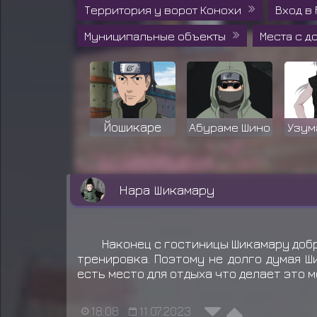
Территория у ворот Конохи
Вход в
Муниципальные объекты
Места с 
Йошикаре
Абураме Шино
Узум
Нара Шикамару
Наконец с гостиницы Шикамару добр
тренировка. Поэтому не долго думая Ш
есть место для отдыха что делает это м
18:08
11.07.2023