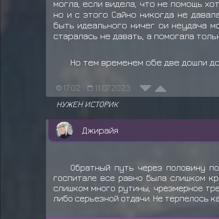
могла, если видела, что не помощь хо
но и с этого Сайно никогда не дава
быть идеального ничег ои неудача мо
старалась не давать, а помогала толь
Но тем временем обе две дошли до
17:02
11.07.2023
НУЖЕН ИСТОРИК
Джирайя
Обратный путь через половину по
госпитале все равно была слишком кр
слишком много рутины, чрезмерное тре
либо серьезной отдачи. Не терпелось к