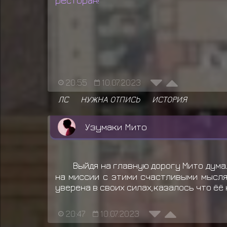
ресторан!
20:55
10.07.2023
ЛС
НУЖНА ОТПИСЬ
ИСТОРИЯ
Узумаки Мито
Выйдя на главную дорогу Мито дум
на миссии с этими счастливыми мысля
уверена в своих силах,казалось что ёё 
20:47
10.07.2023