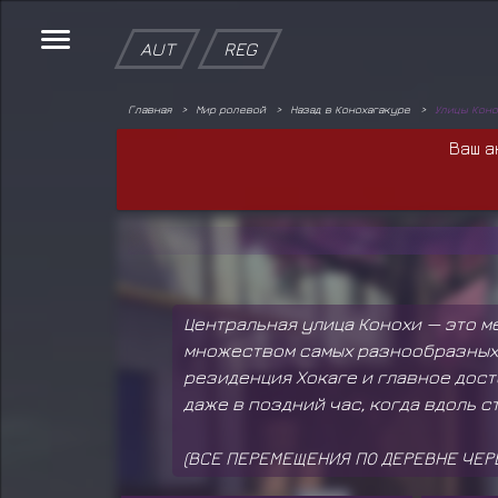
AUT
REG
Главная
Мир ролевой
Назад в Конохагакуре
Улицы Коно
Ваш а
Центральная улица Конохи — это м
множеством самых разнообразных 
резиденция Хокаге и главное дос
даже в поздний час, когда вдоль 
(ВСЕ ПЕРЕМЕЩЕНИЯ ПО ДЕРЕВНЕ ЧЕРЕ