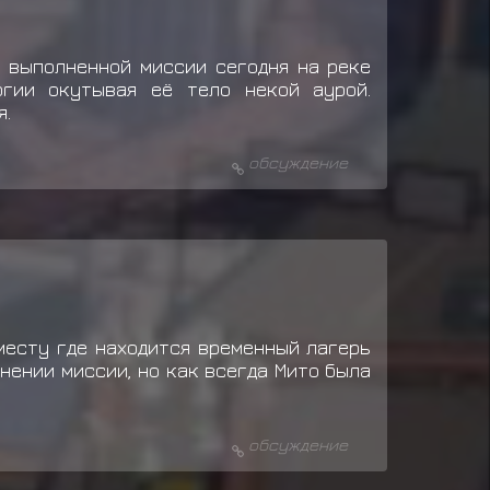
о выполненной миссии сегодня на реке
ргии окутывая её тело некой аурой.
я.
обсуждение
месту где находится временный лагерь
нении миссии, но как всегда Мито была
обсуждение