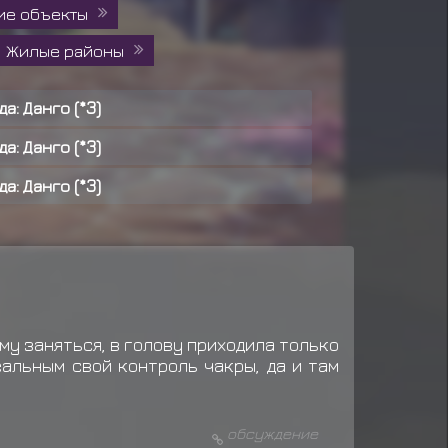
ие объекты
Жилые районы
да: Данго (*3)
да: Данго (*3)
да: Данго (*3)
да: Данго (*3)
да: Данго (*3)
да: Рис карри (*5)
да: Онигири (*4)
му заняться, в голову приходила только
еальным свой контроль чакры, да и там
да: Онигири (*4)
да: Данго (*3)
обсуждение