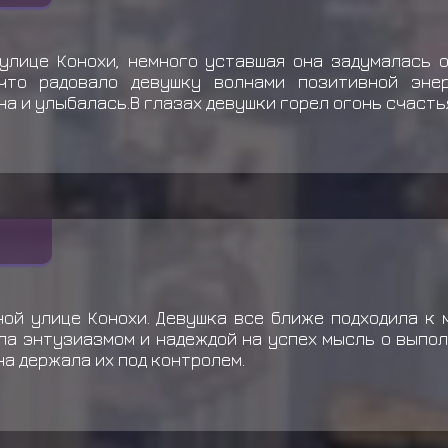
улице Конохи, немного уставшая она задумалась 
что радовало девушку волнами позитивной эне
 и улыбалась.В глазах девушки горел огонь счасть
ой улице Конохи. Девушка все ближе подходила к 
ла энтузиазмом и надеждой на успех мысль о выпол
на держала их под контролем.