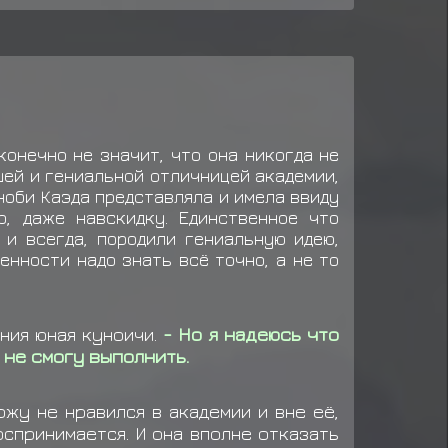
да: Данго (*3)
да: Данго (*3)
да: Данго (*3)
да: Онигири (*4)
конечно не значит, что она никогда не
да: Данго (*3)
сшей и гениальной отличницей академии,
ноби Каэда представляла и имела ввиду
вает предмет
Еда: Данго (*3)
о, даже навскидку. Единственное что
 и всегда, породили гениальную идею,
енности надо знать всё точно, а не то
ния юная куноичи.
- Но я надеюсь что
я не смогу выполнить.
ожу не нравился в академии и вне её,
оспринимается. И она вполне отказать