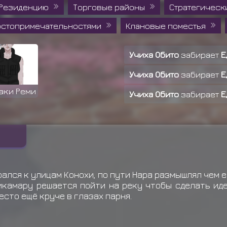
 Резиденцию
Торговые районы
Стратегическ
достопримечательностями
Клановые поместья
Учиха Обито
забирает
Е
Учиха Обито
забирает
Е
аки Реми
Учиха Обито
забирает
Е
Учиха Обито
забирает
Е
Учиха Обито
забирает
Е
Учиха Обито
забирает
Е
Учиха Обито
забирает
Е
ался к улицам Конохи, по пути Нара размышлял чем е
икамару решается пойти на реку чтобы сделать ид
Учиха Обито
забирает
Е
есто ещё круче в глазах парня.
Учиха Обито
забирает
Е