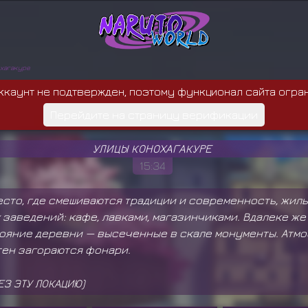
хагакуре
ккаунт не подтвержден, поэтому функционал сайта огра
Перейдите на страницу верификации
УЛИЦЫ КОНОХАГАКУРЕ
15:34
есто, где смешиваются традиции и современность, жил
заведений: кафе, лавками, магазинчиками. Вдалеке ж
тояние деревни — высеченные в скале монументы. Атм
стен загораются фонари.
З ЭТУ ЛОКАЦИЮ)