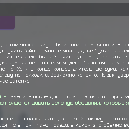
Учиха Обито
забирает
Е
Учиха Обито
забирает
Е
Учиха Обито
забирает
Е
Учиха Обито
забирает
Е
, в том числе саму себя и свои возможности. Это 
Учиха Обито
забирает
Е
едь учить Сайно точно не может, даже будь она вы
чения не далеко была. Значит под помощью стать ши
Узумаки Наника
выкиды
одразумевалось, на самом деле было очень мног
енно. Хотя в конце концов длительные дума, как
лову не приходила. Возможно конечно. Но для увер
час шатенке.
. -
заметила после долгого молчания и выслушива
не придется давать вслепую обещания
, которые 
не смотря на характер, который никому почти сх
я. Не в том плане правда, в каком это обычно в