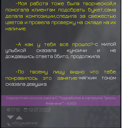
-Моя работа тоже была творческой,я
Учиха Обито
забирает
Еда: Данго (*3)
помогала клиентам подобрать букет,сама
делала композиции,следила за свежестью
Учиха Обито
забирает
Еда: Данго (*3)
цветов и провела проверку на складе на их
наличие.
Учиха Обито
забирает
Еда: Данго (*3)
Учиха Обито
забирает
Еда: Данго (*3)
-А как у тебя всё прошло?
-с милой
улыбкой сказала куноичи и не
Учиха Обито
забирает
Еда: Онигири (*4)
дождавшись ответа Обито, продолжила:
Учиха Обито
забирает
Еда: Данго (*3)
-По твоему лицу видно что тебе
Узумаки Наника
выкидывает предмет
Еда:
понравилось это занятие
-мягким тоном
Данго (*3)
сказала девушка.
Совместная миссия ранга С:"Подработка в магазине "Цветы
Яманака"" - 6303
17:16
19.07.2023
обсуждение