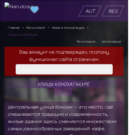
AUT
REG
Главная
Мир ролевой
Назад в Конохагакуре
Улицы Конохагакуре
Регистрация
Авторизация
Ваш аккаунт не подтвержден, поэтому
функционал сайта ограничен.
Перейдите на страницу верификации
УЛИЦЫ КОНОХАГАКУРЕ
07:22
Центральная улица Конохи — это место, где
смешиваются традиции и современность,
жилые здания здесь сменяются множеством
самых разнообразных заведений: кафе,