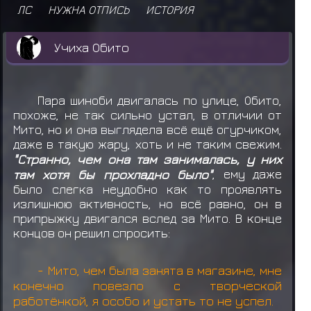
ЛС
НУЖНА ОТПИСЬ
ИСТОРИЯ
Учиха Обито
Пара шиноби двигалась по улице, Обито,
похоже, не так сильно устал, в отличии от
Мито, но и она выглядела всё ещё огурчиком,
даже в такую жару, хоть и не таким свежим.
"Странно, чем она там занималась, у них
там хотя бы прохладно было"
, ему даже
было слегка неудобно как то проявлять
излишнюю активность, но всё равно, он в
припрыжку двигался вслед за Мито. В конце
концов он решил спросить:
- Мито, чем была занята в магазине, мне
конечно повезло с творческой
работёнкой, я особо и устать то не успел.