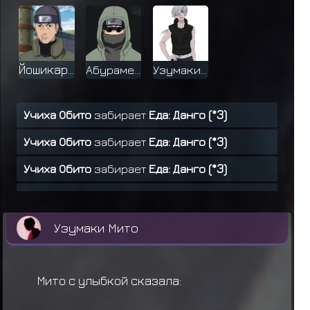
Йошикаре
Абураме Шино
Узумаки Реми
Учиха Обито
забирает
Еда: Данго (*3)
Учиха Обито
забирает
Еда: Данго (*3)
Учиха Обито
забирает
Еда: Данго (*3)
Учиха Обито
забирает
Еда: Данго (*3)
Учиха Обито
забирает
Еда: Данго (*3)
Узумаки Мито
Учиха Обито
забирает
Еда: Рис карри (*5)
Учиха Обито
забирает
Еда: Онигири (*4)
Мито с улыбкой сказала:
Учиха Обито
забирает
Еда: Онигири (*4)