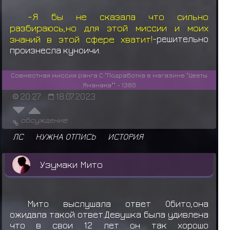
-Я бы не сказала что сильно
разбираюсь,но для этой миссии и моих
знаний в этой сфере хватит!
-решительно
произнесла куноичи.
Совместная миссия ранга С:"Подработка в магазине "Цветы
Яманака"" - 1380
20:27
18.07.2023
обсуждение
ЛС
НУЖНА ОТПИСЬ
ИСТОРИЯ
Узумаки Мито
Мито выслушала ответ Обито,она
ожидала такой ответ.Девушка была удивлена
что в свои 12 лет он так хорошо