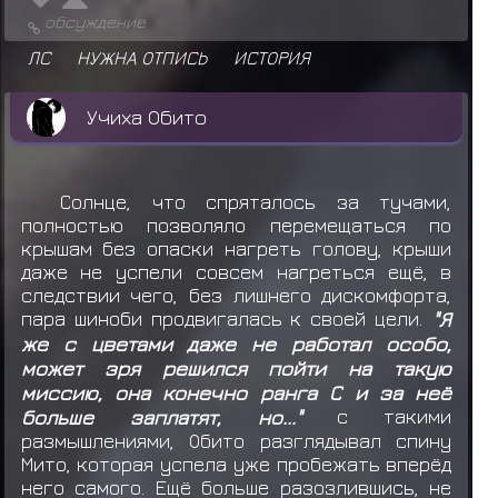
обсуждение
ЛС
НУЖНА ОТПИСЬ
ИСТОРИЯ
Учиха Обито
Солнце, что спряталось за тучами,
полностью позволяло перемещаться по
крышам без опаски нагреть голову, крыши
даже не успели совсем нагреться ещё, в
следствии чего, без лишнего дискомфорта,
пара шиноби продвигалась к своей цели.
"Я
же с цветами даже не работал особо,
может зря решился пойти на такую
миссию, она конечно ранга С и за неё
больше заплатят, но..."
с такими
размышлениями, Обито разглядывал спину
Мито, которая успела уже пробежать вперёд
него самого. Ещё больше разозлившись, не