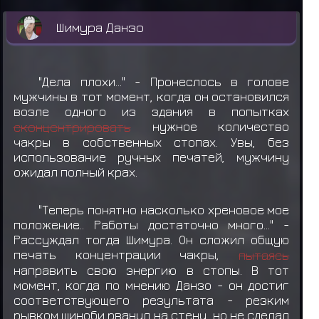
Шимура Данзо
"Дела плохи..." - Пронеслось в голове
мужчины в тот момент, когда он остановился
возле одного из здания в попытках
сконцентрировать
нужное количество
чакры в собственных стопах. Увы, без
использование ручных печатей, мужчину
ожидал полный крах.
"Теперь понятно насколько хреновое мое
положение.. Работы достаточно много..." -
Рассуждал тогда Шимура. Он сложил общую
печать концентрации чакры,
пытаясь
направить свою энергию в стопы. В тот
момент, когда по мнению Данзо - он достиг
соответствующего результата - резким
рывком шиноби рванул на стену, но не сделал