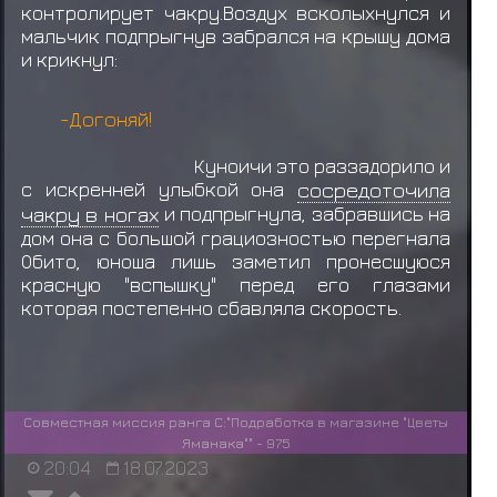
контролирует чакру.Воздух всколыхнулся и
мальчик подпрыгнув забрался на крышу дома
и крикнул:
-Догоняй!
Куноичи это раззадорило и
с искренней улыбкой она
сосредоточила
чакру в ногах
и подпрыгнула, забравшись на
дом она с большой грациозностью перегнала
Обито, юноша лишь заметил пронесшуюся
красную "вспышку" перед его глазами
которая постепенно сбавляла скорость.
Совместная миссия ранга С:"Подработка в магазине "Цветы
Яманака"" - 975
20:04
18.07.2023