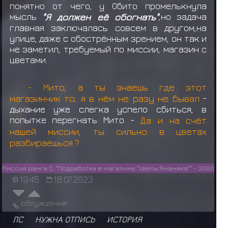
понятно от чего, у Обито промелькнула
мысль
"Я должен её обогнать"
,но задача
главная заключалась совсем в другом,на
улице, даже с обострённым зрением, он так и
не заметил, требуемый по миссии, магазин с
цветами.
- Мито, а ты знаешь где этот
магазинчик то, я в нём не разу не бывал
-
дыхание уже слегка успело сбиться, в
попытке перегнать Мито -
Да и на счёт
нашей миссии, ты сильно в цветах
разбираешься ?
Миссия ранга С: "Подработка в магазине "Цветы Яманака"" - 3090
19:45
18.07.2023
обсуждение
ЛС
НУЖНА ОТПИСЬ
ИСТОРИЯ