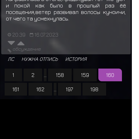
и покой как было в прошлый раз ёё
посещения,ветер развивал волосы куноичи,
от чего та усмехнулась.
20:39
16.07.2023
обсуждение
ЛС
НУЖНА ОТПИСЬ
ИСТОРИЯ
1
2
...
158
159
160
161
162
...
197
198
За последние 24 часа нас посетили 24 шиноби:
Raddan
,
Kazuma Kiryu
,
L
o
k
i
,
Гьюки
,
Кокуо
,
F
O
S
T
E
R
,
А
л
х
и
м
и
ч
к
а
,
А
н
г
а
ё
п
т
,
Шукаку
,
V
e
l
u
r
i
o
,
М
о
щ
н
ы
й
Д
в
и
ж
П
а
р
и
ж
,
Д
р
а
к
о
н
,
Л
и
ц
е
м
е
р
,
Т
в
а
р
ь
,
mistral
,
Сон Гоку
,
D
E
F
I
X
,
Чомей
,
К
и
м
и
,
Сайкен
,