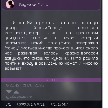
Узумаки Мито
И вот Мито уже вышла на центральную
улицу Конохи.Солнце освещало
местность,ветер гулял по просторам
улиц,гоняя листья в вихре который
напоминал некий танец.Мито заворожил
"танец" листьев иногда проносившихся около
нее развивая волосы красно-волосой
девушки,что смешило куноичи. Мито решила
пойти к входу в резиденцию может и миссию
возьмёт.
м - 339
20:42
17.07.2023
обсуждение
ЛС
НУЖНА ОТПИСЬ
ИСТОРИЯ