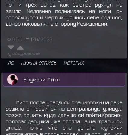
тот и трёх шагов, как быстро рухнул на
землю. Медленно поднимаясь на ноги, он
оттряхнулся и чертыхнувшись себе под нос,
Данзо поковылял в сторону Резиденции.
9:55
17.07.2023
обсуждение
ЛС
НУЖНА ОТПИСЬ
ИСТОРИЯ
Узумаки Мито
Мито после усердной тренировки на реке
решила отправится на центральную улицу,а
позже решить куда дальше ей пойти.Красно-
волосая девушка уже стояла на центральной
улице, поняв что она устала куноичи
направилась в отель,предвкушая тот же уют