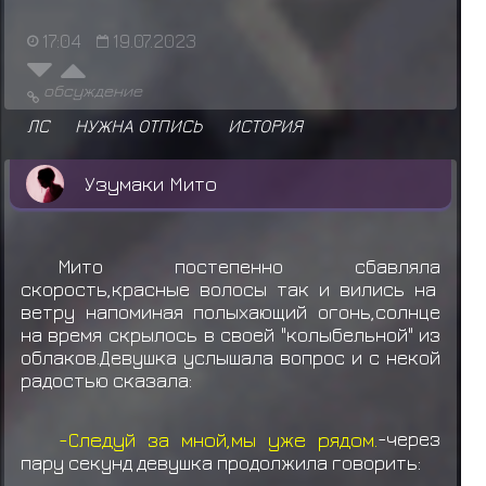
17:04
19.07.2023
обсуждение
ЛС
НУЖНА ОТПИСЬ
ИСТОРИЯ
Узумаки Мито
Мито постепенно сбавляла
скорость,красные волосы так и вились на
ветру напоминая полыхающий огонь,солнце
на время скрылось в своей "колыбельной" из
облаков.Девушка услышала вопрос и с некой
радостью сказала:
-Следуй за мной,мы уже рядом.
-через
пару секунд девушка продолжила говорить: