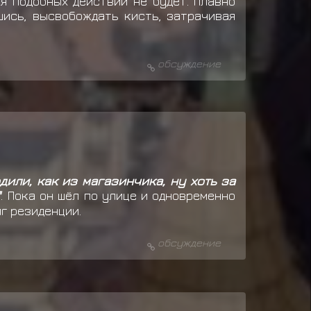
я подобных действий не будет. Плавно
шись, высвобождать кисть, затрачивая
обсуждение
дили, как из магазинчика, ну хоть за
"
. Пока он шёл по улице и одновременно
г резиденции.
обсуждение