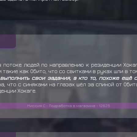
в потоке людей по направлению к резиденции Хока
и такие как Обито, что со свитками в руках шли в то
выполнить свои задания, а кто то, похоже ещё с
а, что с синяками на глазах шёл за спиной от Обит
денции Хокаге.
Миссия С - Подработка в магазине - 12625