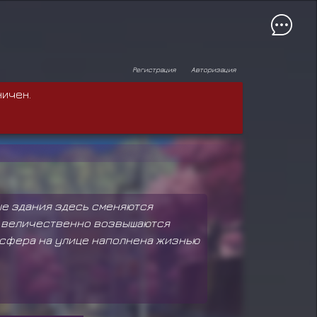
Регистрация
Авторизация
ничен.
ые здания здесь сменяются
е величественно возвышаются
осфера на улице наполнена жизнью