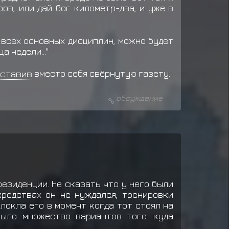
ов, или дай бог километр-два, и уже в
 всех основных дисциплин, можно будет
 недели..."
ставив
вместо себя свёрнутую газету.
обсуждение
езиденции. Не сказать что у него были
средствах он не нуждался, тренировки
локла его в момент когда тот стоял на
было множество вариантов того: куда