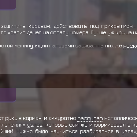
, защитить караван, действовать под прикрытием...
что хватит денег на оплату номера. Лучше уж крыша н
остой манипуляции пальцами завязал на них же
неск
т руку в карман, и аккуратно
распутав
металлическ
плетениях узлов, которые сам же и формировал в к
йший. Нужно было научиться разбираться в узлах,