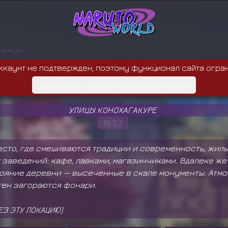
хагакуре
ккаунт не подтвержден, поэтому функционал сайта огра
Перейдите на страницу верификации
УЛИЦЫ КОНОХАГАКУРЕ
16:53
есто, где смешиваются традиции и современность, жил
заведений: кафе, лавками, магазинчиками. Вдалеке ж
тояние деревни — высеченные в скале монументы. Атм
стен загораются фонари.
З ЭТУ ЛОКАЦИЮ)