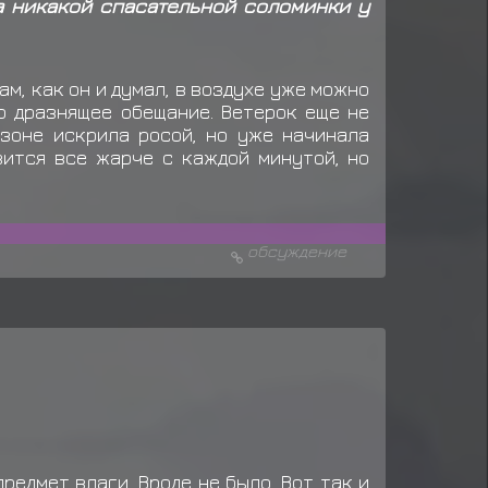
да никакой спасательной соломинки у
да: Данго (*3)
да: Данго (*3)
м, как он и думал, в воздухе уже можно
да: Данго (*3)
о дразнящее обещание. Ветерок еще не
азоне искрила росой, но уже начинала
да: Онигири (*4)
вится все жарче с каждой минутой, но
да: Данго (*3)
вает предмет
Еда: Данго (*3)
обсуждение
едмет влаги. Вроде не было. Вот так и