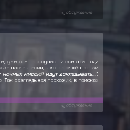
обсуждение
ге, уже все проснулись и все эти люди
м же направлении, в котором шёл он сам
 ночных миссий идут докладывать..."
,
о. Так разглядывая прохожих, в поисках
обсуждение