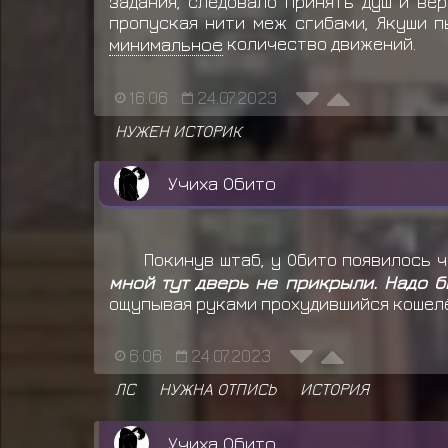
задания, следовало принять душ и ве
пропуская нити меж сгибами, Якуши п
минимальное
количество движений.
16:06
24.07.2023
НУЖЕН ИСТОРИК
Учиха Обито
Покинув штаб, у Обито появилось 
мной тут дверь не прикрыли. Надо 
ощупывая руками прохудившийся кошелё
6:06
24.07.2023
ЛС
НУЖНА ОТПИСЬ
ИСТОРИЯ
Учиха Обито