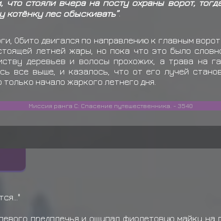
, что стояли вчера на посту охраны ворот, тог
Учиха Обито
забирает
Е
у котёнку лес обыскивать”
.
Учиха Обито
забирает
Е
оги, Обито двигался по направлению к главным ворота
Учиха Обито
забирает
Е
тоящей летней жары, но пока что это было словн
иству деревьев и волосы прохожих, а трава на г
Учиха Обито
забирает
Е
сь все выше, и казалось, что от его лучей стано
о только начало жаркого летнего дня.
Учиха Обито
забирает
Е
Узумаки Наника
выкиды
Миссия ранга С: Спасение путешественника. - 3540
я..."
левого предплечья и ощупал фиолетовую майку на пр