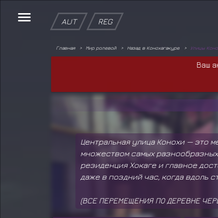
AUT
REG
Главная
Мир ролевой
Назад в Конохагакуре
Улицы Коно
Ваш а
Центральная улица Конохи — это м
множеством самых разнообразных 
резиденция Хокаге и главное дос
даже в поздний час, когда вдоль 
(ВСЕ ПЕРЕМЕЩЕНИЯ ПО ДЕРЕВНЕ ЧЕРЕ