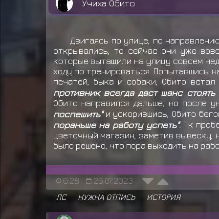
Учиха Обито
Двигаясь по улице, по направлению
открывались, то сейчас они уже вов
которые вытащили на улицу совсем неда
ходу по тренироваться. Попытавшись н
печатей, быка и собаки, Обито встал
противник всегда даст шанс стоять 
Обито направился дальше, но после 
поспешить"
и ускорившись, Обито бего
пораньше на работу успеть"
. Тк про
цветочный магазин, заметив вывеску, н
было решено, что пора выходить на рабо
6:28
25.07.2023
ЛС
НУЖНА ОТПИСЬ
ИСТОРИЯ