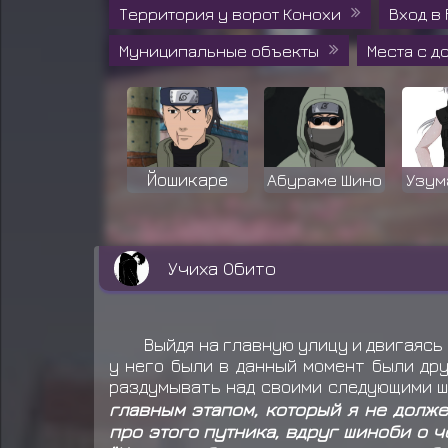
Территория у ворот Конохи
Вход в
Муниципальные объекты
Места с 
Йошикаре
Абураме Шино
Узум
Учиха Обито
Выйдя на главную улицу и двигаясь
у него были в данный момент были дру
раздумывать над своими следующими ш
главным этапом, который я не долже
про этого путника, вдруг шиноби о ч