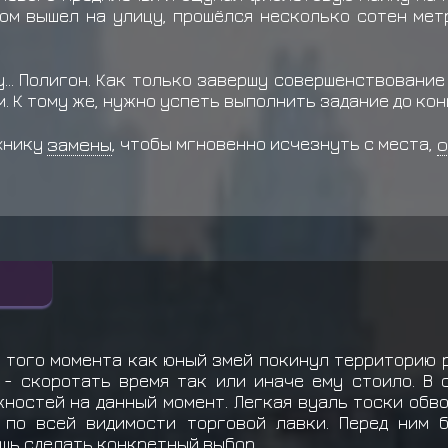
том вышел на улицу, прошёлся несколько сотен метр
... Полигон. Как только завершу совершенствование
 К тому же, нужно успеть выполнить задание до конца
хнику
замены
, чтобы мгновенно исчезнуть с места,
о
 того момента как юный змей покинул территорию р
 - скоротать время так или иначе ему стоило. В 
ностей на данный момент. Легкая вуаль тоски обво
 по всей видимости торговой лавки. Перед ним 
ишь сделать конкретный выбор.