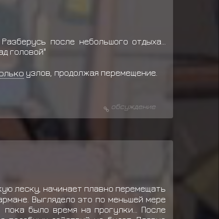
 Разберусь после небольшого отдыха...
ад головой"
олько
узлов, продолжая перемещение.
обсуждение
ую леску, начинает плавно перемещать
армане. Выглядело это по меньшей мере
 пока было время на прогулки... После