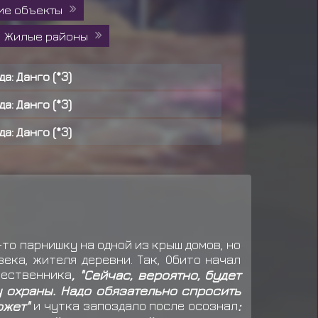
ие объекты
Жилые районы
да: Данго (*3)
да: Данго (*3)
да: Данго (*3)
да: Данго (*3)
да: Данго (*3)
да: Рис карри (*5)
да: Онигири (*4)
то парнишку на одной из крыш домов, но
ека, жителя деревни. Так, Обито начал
да: Онигири (*4)
шественника
, "Сейчас, вероятно, будет
у охраны. Надо обязательно спросить
да: Данго (*3)
ожет"
и чутка запоздало после осознал
: