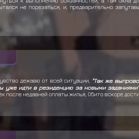
рнуться к выполнению обязанностей, а там окна дл
ытался не порезаться, и, предварительно запутав
чувство дежавю от всей ситуации,
"Так же выпрово
бы уже идти в резиденцию за новыми заданиями
к после недавней оплаты жилья, Обито вскоре дости