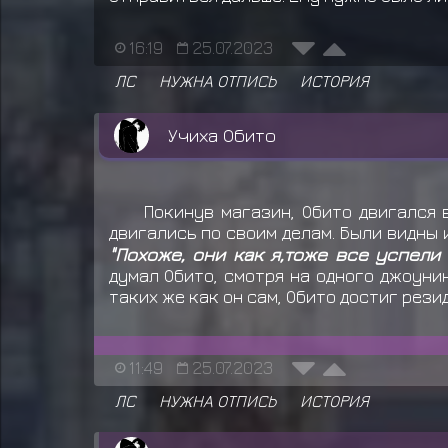
16:19
25.07.2023
ЛС
НУЖНА ОТПИСЬ
ИСТОРИЯ
Учиха Обито
Покинув магазин, Обито двигался 
двигались по своим делам. Были видны 
"Похоже, они как я,тоже все успели 
думал Обито, смотря на одного джоунин
таких же как он сам, Обито достиг рези
11:49
25.07.2023
ЛС
НУЖНА ОТПИСЬ
ИСТОРИЯ