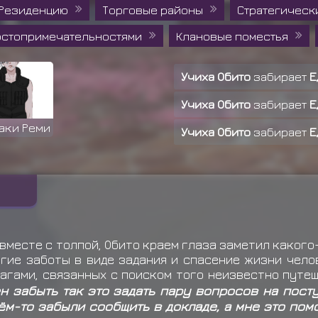
 Резиденцию
Торговые районы
Стратегическ
достопримечательностями
Клановые поместья
Учиха Обито
забирает
Е
Учиха Обито
забирает
Е
аки Реми
Учиха Обито
забирает
Е
Учиха Обито
забирает
Е
Учиха Обито
забирает
Е
Учиха Обито
забирает
Е
Учиха Обито
забирает
Е
 вместе с толпой, Обито краем глаза заметил какого-
гие заботы в виде задания и спасение жизни челов
Учиха Обито
забирает
Е
агами, связанных с поиском того неизвестно путе
н забыть так это задать пару вопросов на пост
Учиха Обито
забирает
Е
ём-то забыли сообщить в докладе, а мне это пом