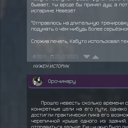
бывает, ты вроде бы принял душ, а по
испарине. Невезёт.
"Отправлюсь на длительную тренировку
подумать о чём-нибудь более серьёзном.
Сложив печать, Кабуто использовал те
20:11
25.07.2023
НУЖЕН ИСТОРИК
Орочимару
Прошло невесть сколько времени с
конкретные цели на его пути, однако
достигли практически пика его возмож
черепичной крыше одного из зданий,
отправиться дальше. Ему нужно было л