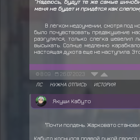
”Надеюсь, будут те же самые шиноби
меня не будет и придётся как слепом
В лёгком недоумении, смотря под н
было почувствовать предвкушение нас
разгулялся, только слегка шевелил л
высыхать. Солнце медленно карабкало
настоящая духота еще не наступила. Эт
8:09
26.07.2023
ЛС
НУЖНА ОТПИСЬ
ИСТОРИЯ
Якуши Кабуто
"Почти полдень. Жарковато становитс
Кабуто коснулся правой рукой своего 