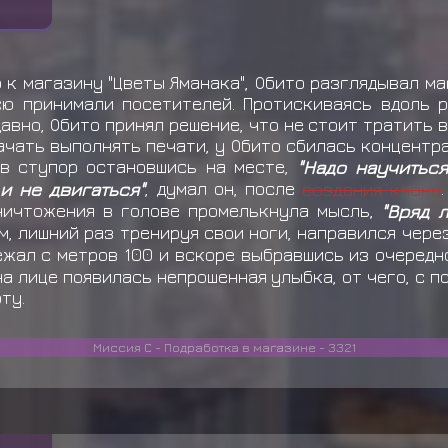
 к магазину "Цветы Яманака", Обито разглядывал м
сю принимали посетителей. Протискиваясь вдоль р
вно, Обито принял решение, что не стоит тратить в
ачать выполнять печати, у Обито сбилась концентра
 в ступор остановшись на месте,
"Надо научиться
и не двигаться"
, думал он, после
создания клона
уничтожения в голове промелькнула мысль,
"Вряд 
м, лишний раз тренируя свои ноги, направился чере
бежал с метров 100 и вскоре выбравшись из очередн
а лице появилась непрошенная улыбка, от чего, с 
ту.
Миссия С - Подработка в магазине - 3321