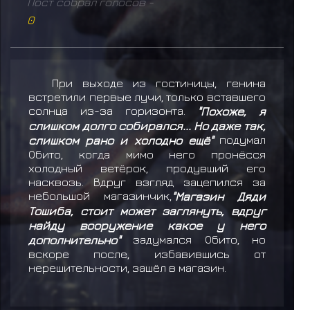
Пост собрал голосов -
0
При выходе из гостиницы, генина
встретили первые лучи, только вставшего
солнца из-за горизонта.
"Похоже, я
слишком долго собирался... Но даже так,
слишком рано и холодно ещё"
подумал
Обито, когда мимо него пронёсся
холодный ветёрок, продувший его
насквозь. Вдруг взгляд зацепился за
небольшой магазинчик,
"Магазин Дяди
Тошиба, стоит может заглянуть, вдруг
найду вооружение какое у него
дополнительно"
задумался Обито, но
вскоре после, избавившись от
нерешительности, зашёл в магазин.