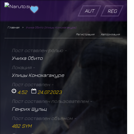
AUT
REG
Главная
Учиха Обито (Улицы Конохагакуре)
Регистрация
Авторизация
Пост оставлен ролью -
Учиха Обито
Локация -
Улицы Конохагакуре
Пост составлен -
4:52
24.07.2023
Пост составлен пользователем -
Генрих Шульц
Пост составлен объемом -
482 SYM