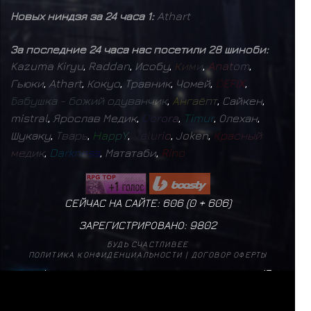
Новых ниндзя за 24 часа 1:
Athart
За последние 24 часа нас посетили 28 шиноби:
Kazuma Kiryu
,
Raddan
,
Исобу
,
К
и
м
и
,
A
n
a
t
o
m
,
Гьюки
,
Athart
,
Кокуо
,
Травник
,
Чомей
,
D
E
F
I
X
,
Б
а
б
у
ш
к
а
-
б
о
ж
и
й
о
д
у
в
а
н
ч
и
к
,
А
н
г
а
ё
п
т
,
Сайкен
,
mistral
,
Ярослав Медик
,
D
o
r
o
r
a
,
T
i
m
u
r
,
Олехан
,
Шукаку
,
Т
в
а
р
ь
,
H
a
p
p
Y
,
V
e
l
u
r
i
o
,
Joken
,
К
р
а
с
н
ы
й
м
е
д
и
к
,
D
a
r
k
n
e
s
s
,
Мататаби
,
R
i
n
o
СЕЙЧАС НА САЙТЕ: 606 (
0
+
606
)
ЗАРЕГИСТРИРОВАНО:
9802
БУДЬ СЧАСТЛИВЕЕ
ПОЛИТИКА КОНФИДЕНЦИАЛЬНОСТИ
|
ДОГОВОР ОФЕРТЫ
mistral
17
✨
Б
а
г
р
о
в
ы
й
М
о
н
а
р
х
1
✨
Т
в
а
р
ь
1
✨