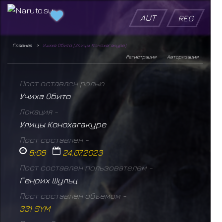
AUT
REG
Главная
Учиха Обито (Улицы Конохагакуре)
Регистрация
Авторизация
Пост оставлен ролью -
Учиха Обито
Локация -
Улицы Конохагакуре
Пост составлен -
6:06
24.07.2023
Пост составлен пользователем -
Генрих Шульц
Пост составлен объемом -
331 SYM