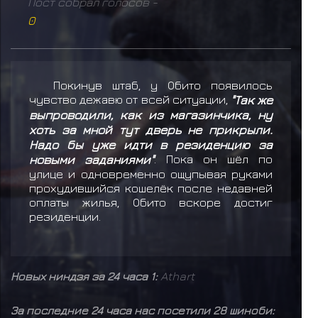
Пост собрал голосов -
0
Покинув штаб, у Обито появилось
чувство дежавю от всей ситуации,
"Так же
выпроводили, как из магазинчика, ну
хоть за мной тут дверь не прикрыли.
Надо бы уже идти в резиденцию за
новыми заданиями"
. Пока он шёл по
улице и одновременно ощупывая руками
прохудившийся кошелёк после недавней
оплаты жилья, Обито вскоре достиг
резиденции.
Новых ниндзя за 24 часа 1:
Athart
За последние 24 часа нас посетили 28 шиноби: