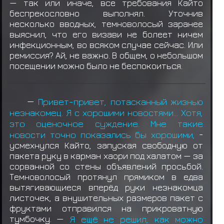
— так или иначе, все требования Кайто
беспрекословно выполнял. Уточнив
несколько вводных, темноволосый заранее
выяснил, что его визави не болеет ничем
инфекционным, во всяком случае сейчас. Или
ремиссия? Ай, не важно. В общем, о небольшом
посещении можно было не беспокоиться.
—
Привет-привет, потасканный жизнью
незнакомец. Я с хорошими новостями… Хотя,
это оценочное суждение. Мне такие
новости точно показались бы хорошими,
-
усмехнулся Кайто, запуская свободную от
пакета руку в карман хаори под халатом — за
сорванной со стены объявлений просьбой.
Темноволосый протянул прямиком в едва
вытягивающиеся вперёд руки незнакомца
листочек, а внушительных размеров пакет с
фруктами отправился на прикроватную
тумбочку. —
Я ещё не решил, как можно