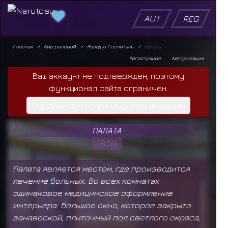
AUT
REG
Главная
Мир ролевой
Назад в Госпиталь
Палата
Регистрация
Авторизация
Ваш аккаунт не подтвержден, поэтому
функционал сайта ограничен.
Перейдите на страницу верификации
ПАЛАТА
18:50
Палата является местом, где производится
лечение больных. Во всех комнатах
одинаковое медицинское оформление
интерьера: большое окно, которое закрыто
занавеской, плиточный пол светлого окраса,