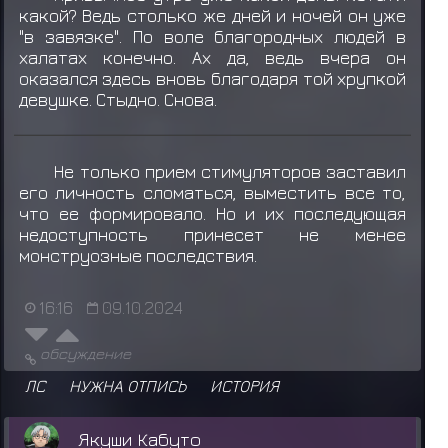
какой? Ведь столько же дней и ночей он уже
"в завязке". По воле благородных людей в
халатах конечно. Ах да, ведь вчера он
оказался здесь вновь благодаря той хрупкой
девушке. Стыдно. Снова.
Не только прием стимуляторов заставил
его личность сломаться, выместить все то,
что ее формировало. Но и их последующая
недоступность принесет не менее
монструозные последствия.
16:16
09.10.2024
обсуждение
ЛС
НУЖНА ОТПИСЬ
ИСТОРИЯ
Якуши Кабуто