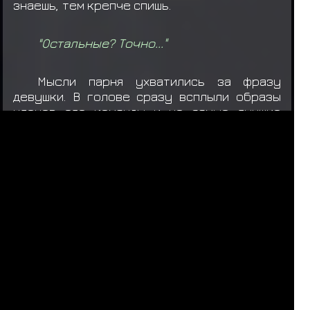
знаешь
,
тем
крепче
спишь
.
"
Остальные?
Точно
..."
Мысли
парня
ухватились
за
фразу
девушки
.
В
голове
сразу
всплыли
образы
членов
его
команды
и
не
самые
лучшие
мысли
об
этом
всем
.
Не
хотелось
бы
думать
негативно
на
этот
счет
,
но
как
будто
бы
все
двигалось
к
этому.
Но
не
суть
,
он
отбросил
свои
мысли
и
не
хотел
больше
рассуждать
на
эту
тему
.
Он
не
сценарист
жизни и поэтому
следует
просто
ждать
своей
очереди.
Если
надо
будет
оно
обо
всем
узнает
.
И
вот
,
все
покинули
кабинет
не
оставив
ничего
после
себя
.
Если
парень
принял
судьбу
и
был
готов
ждать
рокота
судьбы
,
то
у
девушки
что-то
было
в
одном
месте
,
от
чего
она
начала
лезть
к
парню
,
вновь
,
но
может
быть
это
природа
всех