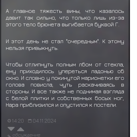
А главное тяжесть вины, что казалось
давит так сильно, что только лишь из-за
этого тело брюнета выгибается буквой Г.
И этот день не стал "очередным". К этому
нельзя привыкнуть.
Чтобы отлипнуть полным лбом от стекла,
ему приходилось упереться ладонью об
окно. И словно у покинутой марионетки его
голова повисла, чуть раскачиваясь в
стороны. И все также не поднимая взгляда
с белой плитки и собственных босых ног,
Нара приблизился и опустился к постели.
14:20
04.11.2024
обсуждение