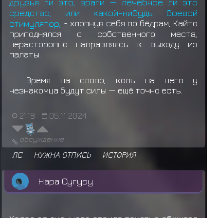
друзья ли это, враги — лечебное ли это
средство, или какой-нибудь боевой
стимулятор,
- хлопнув себя по бёдрам, Кайто
приподнялся с собственного места,
нерасторопно направляясь к выходу из
палаты.
Время на слово, коль на него у
незнакомца будут силы — ещё точно есть.
21:18
05.11.2024
обсуждение
ЛС
НУЖНА ОТПИСЬ
ИСТОРИЯ
Нара Сугуру