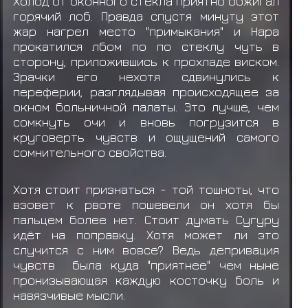
Холод от оконного стекла приятно обжигал
горячий лоб. Правда спустя минуту этот
жар нагрел место "примыкания" и Нара
прокатился лбом по по стеклу чуть в
сторону, приложившись к прохладе виском.
Зрачки его нехотя сдвинулись к
переферии, разглядывая происходящее за
окном больничной палаты. Это лучше, чем
сомкнуть очи и вновь погрузится в
круговерть чувств и ощущений самого
сомнительного свойства.
Хотя стоит признаться - той тошноты, что
взовет к рвоте пошевели он хотя бы
пальцем более нет. Стоит думать Сугуру
идёт на поправку. Хотя может ли это
случится с ним вовсе? Ведь депривация
чувств была куда "приятнее" чем ныне
пронизывающая каждую косточку боль и
навязчивые мысли.