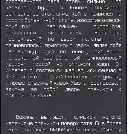
собственного тела столь сильно, что
казалось, будто в Конохе появилось
центральное отопление. Кайто появился на
пороге больничной палаты, известив о своём
прибытии завыванием сквозняка,
вызванного «мерцанием». Несколько
постукиваний по двери палаты — и
темноволосый приоткрыл дверь, являя себя
незнакомцу. Судя по всему, визуально
потасканный растрёпанный темноволосый
пациент гостей не слишком ждал. О!..
Интересно, гостей он жалует, или сейчас в
Кайто что-то полетит? Позволяя себе улыбку
и приветственный кивок, Хьюга проследовал,
закрыв за собой дверь, прямиком к
больничной койке.
Бахилы выглядели слишком нелепо,
натянутые прямиком поверх гэта. Ещё более
нелепо выглядел БЕЛЫЙ халат на БЕЛОМ хаори