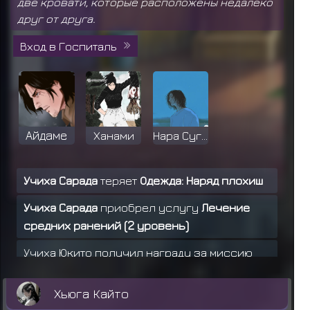
две кровати, которые расположены недалеко
друг от друга.
Вход в Госпиталь
Айдаме
Ханами
Нара Сугуру
Учиха Сарада
теряет
Одежда: Наряд плохиш
Учиха Сарада
приобрел услугу
Лечение
средних ранений (2 уровень)
Учиха Юкито получил награду за миссию
ранга D
Хьюга Кайто
Учиха Юкито получил награду за миссию