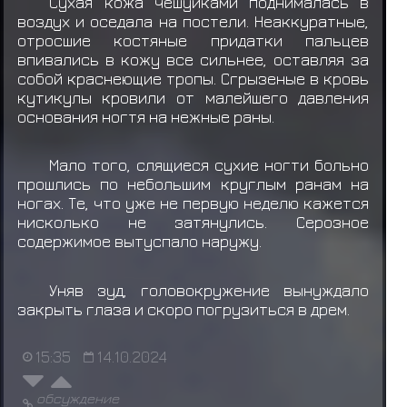
Сухая кожа чешуйками поднималась в
воздух и оседала на постели. Неаккуратные,
отросшие костяные придатки пальцев
впивались в кожу все сильнее, оставляя за
собой краснеющие тропы. Сгрызеные в кровь
кутикулы кровили от малейшего давления
основания ногтя на нежные раны.
Мало того, слящиеся сухие ногти больно
прошлись по небольшим круглым ранам на
ногах. Те, что уже не первую неделю кажется
нисколько не затянулись. Серозное
содержимое вытуспало наружу.
Уняв зуд, головокружение вынуждало
закрыть глаза и скоро погрузиться в дрем.
15:35
14.10.2024
обсуждение