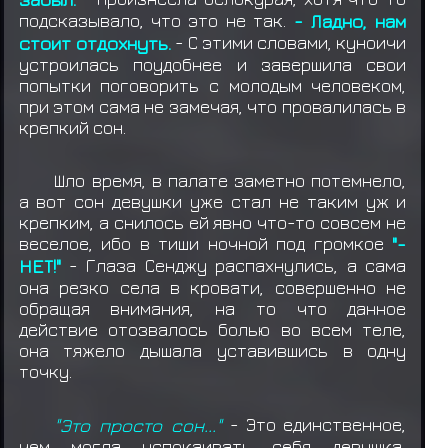
подсказывало, что это не так.
- Ладно, нам
стоит отдохнуть.
- С этими словами, куноичи
устроилась поудобнее и завершила свои
попытки поговорить с молодым человеком,
при этом сама не замечая, что провалилась в
крепкий сон.
Шло время, в палате заметно потемнело,
а вот сон девушки уже стал не таким уж и
крепким, а снилось ей явно что-то совсем не
веселое, ибо в тиши ночной под громкое
"-
НЕТ!"
- Глаза Сенджу распахнулись, а сама
она резко села в кровати, совершенно не
обращая внимания, на то что данное
действие отозвалось болью во всем теле,
она тяжело дышала уставившись в одну
точку.
"Это просто сон..."
- Это единственное,
чем могла успокаивать себя девушка,