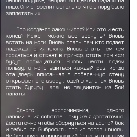
белой подушке, неприятно щекоча падали на
лицо. Они отросли настолько, что в пору было
заплетать их.
Это когда-то закончится? Или это и есть
конец? Может можно все вернуть? Вновь
встать на ноги. Вновь стать тем кто подаёт
надежды гения клана. Вновь стать тем кем
гордяться и ставят в пример, стать тем кем
будут восхищаться. Вновь нести людям
пользу, а не стыдиться каждый раз, когда
эта дверь вписанная в побеленную стену
открывает его взору людей в халатах. Вновь
стать Сугуру Нара, не пацеинтом из 5ой
палаты.
Одного воспоминания, одного
напоминания собственному же я достаточно.
Достаточно чтобы обернуться на другой бок
и забыться. Выбросить это из головы вновь.
Не без помощи пронзающий боли, что иглами