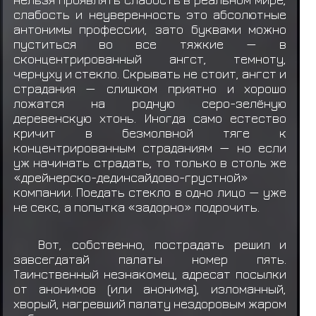
слабость и неуверенность это абсолютные
антонимы профессии, зато буквами можно
пуститься во все тяжкие — в
сконцентрированный ангст, темноту,
чернуху и стекло. Скрывать не стоит, ангст и
страдания — слишком приятно и хорошо
ложатся на родную серо-зелёную
деревенскую хтонь. Иногда само естество
кричит в безмолвной тяге к
концентрированным страданиям — но если
уж начинать страдать, то только в столь же
«дрейнерско-дединсайдово-грустной»
компании. Поедать стекло в одно лицо — уже
не секс, а попытка «задорно» подрочить.
Вот, собственно, пострадать решил и
завсегдатай палаты номер пять.
Таинственный незнакомец, адресат посылки
от анонимов (или анонима), изломанный,
хворый, нагревший палату нездоровым жаром