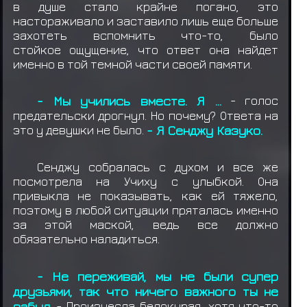
в душе стало крайне погано, это
настораживало и заставило лишь еще больше
захотеть вспомнить что-то, было
стойкое ощущение, что ответ она найдет
именно в той темной части своей памяти.
- Мы учились вместе. Я ...
- голос
предательски дрогнул. Но почему? Ответа на
это у девушки не было.
- Я Сенджу Казуко.
Сенджу собралась с духом и все же
посмотрела на Учиху с улыбкой. Она
привыкла не показывать, как ей тяжело,
поэтому в любой ситуации пряталась именно
за этой маской, ведь все должно
обязательно наладиться.
- Не переживай, мы не были супер
друзьями, так что ничего важного ты не
забыл.
- Произнесла белокурая, хотя что-то