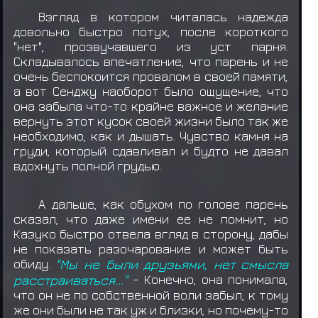
Взгляд в котором читалась надежда
довольно быстро потух, после короткого
"нет", прозвучавшего из уст парня.
Складывалось впечатление, что парень и не
очень беспокоится провалом в своей памяти,
а вот Сенджу наоборот было ощущение, что
она забыла что-то крайне важное и желание
вернуть этот кусок своей жизни было так же
необходимо, как и дышать. Чувство камня на
груди, который сдавливал и будто не давал
вдохнуть полной грудью.
А дальше, как обухом по голове парень
сказал, что даже имени ее не помнит, но
Казуко быстро отвела вгляд в сторону, дабы
не показать разочарование и может быть
обиду.
"Мы не были друзьями, нет смысла
расстраиваться..."
- Конечно, она понимала,
что он не по собственной воли забыл, к тому
же они были не так уж и близки, но почему-то