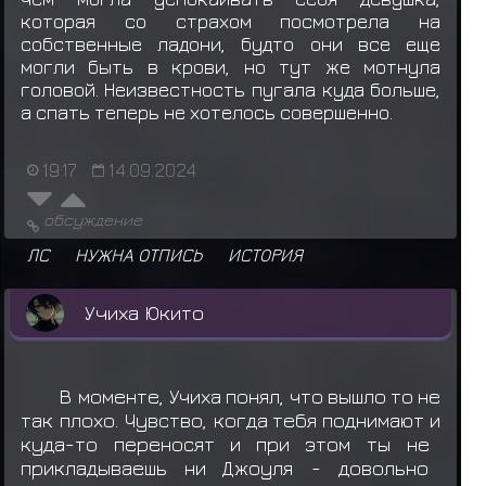
которая со страхом посмотрела на
собственные ладони, будто они все еще
могли быть в крови, но тут же мотнула
головой. Неизвестность пугала куда больше,
а спать теперь не хотелось совершенно.
19:17
14.09.2024
обсуждение
ЛС
НУЖНА ОТПИСЬ
ИСТОРИЯ
Учиха Юкито
В
моменте,
Учиха
понял
,
что
вышло
то
не
так
плохо. Чувство,
когда
тебя
поднимают
и
куда-то
переносят
и
при
этом
ты
не
прикладываешь
ни
Джоуля
-
довольно