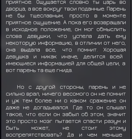
приятное
.
Ощущается
словно
ты
царь
во
дворца
,
а
все
вокруг
твои
поданные.
Парень
не
бы
тщеславным
,
просто
в
моменте
приятное
ощущение.
А
пока
его
возвращали
в
исходное положение,
он
мог
обмыслить
слова
девушки
,
что
успела
дать
ему
некоторую
информацию,
в
отличии
от
него
,
она
выдала
все
,
что
помнит
.
Хорошая
девушка
и
никак
иначе
,
делится
всей
имеющиеся информацией
для
общей
цели
,
а
вот
парень
та
еще
гнида
.
Но
с
другой стороны,
парень
и
не
сильно
врал
,
ничего
весомого
он
не
помнит
и
уж
тем
более
ни
о
каком
сражение
он
даже
не
догадывался.
Где
то
он
слышал
такое
,
что
если
он
забыл
об
этом
,
значит
это
просто
мозг
пытается
спасти
разум
и
быть
может
,
не
стоит
этому
воспрепятствовать?
Да
и
чем
меньше