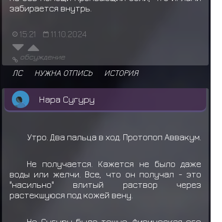
забирается внутрь.
15:21
11.10.2024
обсуждение
ЛС
НУЖНА ОТПИСЬ
ИСТОРИЯ
Нара Сугуру
Утро. Два пальца в ход. Протопоп Аввакум.
Не получается. Кажется не было даже
воды или желчи. Все, что он получал - это
"насильно" влитый раствор через
растекшуюся под кожей вену.
Н
о Сугуру было тошно. Физическая его