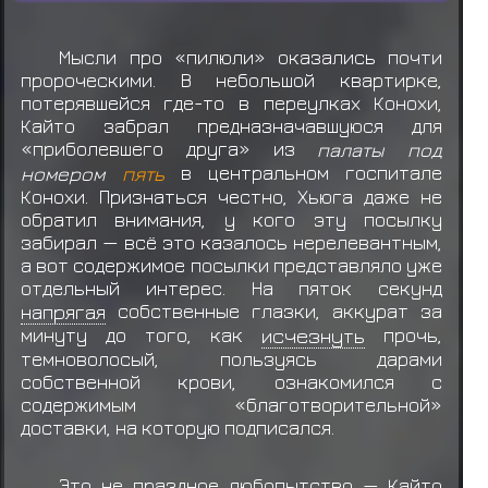
ранга D
Якуши Кабуто получил награду за миссию
Мысли про «пилюли» оказались почти
ранга C
пророческими. В небольшой квартирке,
потерявшейся где-то в переулках Конохи,
Каратачи Ягура
приобрел услугу
Лечение
Кайто забрал предназначавшуюся для
очень тяжёлых ранений (4 уровень)
«приболевшего друга» из
палаты под
номером
пять
в центральном госпитале
Конохи. Признаться честно, Хьюга даже не
обратил внимания, у кого эту посылку
забирал — всё это казалось нерелевантным,
а вот содержимое посылки представляло уже
отдельный интерес. На пяток секунд
напрягая
собственные глазки, аккурат за
минуту до того, как
исчезнуть
прочь,
темноволосый, пользуясь дарами
собственной крови, ознакомился с
содержимым «благотворительной»
доставки, на которую подписался.
Это не праздное любопытство — Кайто