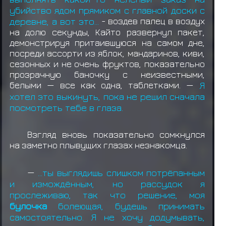
убийство ядом прямиком с главной доски с
деревне, а вот это…
- воздев палец в воздух
на долю секунды, Кайто развернул пакет,
демонстрируя притаившуюся на самом дне,
посреди ассорти из яблок, мандаринов, киви,
сезонных и не очень фруктов, показательно
прозрачную баночку с неизвестными,
белыми — все как одна, таблетками. —
Я
хотел это выкинуть, пока не решил сначала
посмотреть тебе в глаза.
Взгляд вновь показательно сомкнулся
на заметно плывущих глазах незнакомца.
—
...ты выглядишь слишком потрёпанным
и измождённым, но рассудок я
прослеживаю, так что решение, моя
булочка
болеющая, будешь принимать
самостоятельно. Я не хочу додумывать,