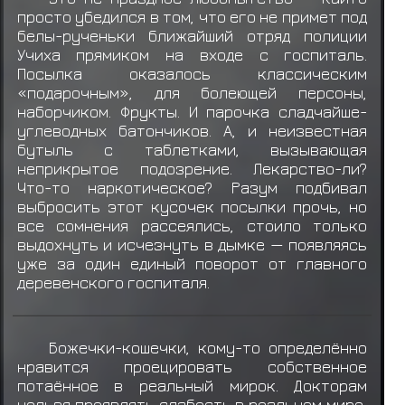
просто убедился в том, что его не примет под
белы-рученьки ближайший отряд полиции
Учиха прямиком на входе с госпиталь.
Посылка оказалось классическим
«подарочным», для болеющей персоны,
наборчиком. Фрукты. И парочка сладчайше-
углеводных батончиков. А, и неизвестная
бутыль с таблетками, вызывающая
неприкрытое подозрение. Лекарство-ли?
Что-то наркотическое? Разум подбивал
выбросить этот кусочек посылки прочь, но
все сомнения рассеялись, стоило только
выдохнуть и исчезнуть в дымке — появляясь
уже за один единый поворот от главного
деревенского госпиталя.
Божечки-кошечки, кому-то определённо
нравится проецировать собственное
потаённое в реальный мирок. Докторам
нельзя проявлять слабость в реальном мире,