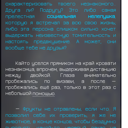
охарактеризовать твоего незнакомого…
Друга ли? Подругу? Это либо самая
прелестная
социальная нелепушка
,
которую я встречал за всю свою жизнь;
либо эта персона слишком сильно хочет
выдержать неизвестную томительность и
настоять предвкушение. А может, они
вообще тебе не друзья?
Кайто уселся прямиком на край кровати
незнакомца, впрочем, выдерживая дистанцию
между двойкой. Глаза внимательно
пробежались по визави, а после —
пробежались ещё раз, только в этот раз с
небольшой
помощью
.
—
Фрукты не отравлены, если что. Я
позволил себе их проверить, я же не
животное, в конце концов, чтобы бездумно
выполнять какой-то нелепый заказ на