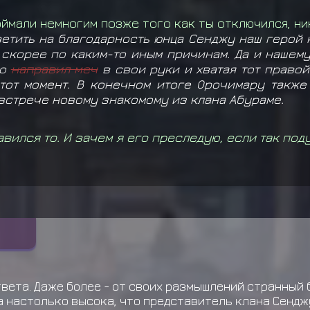
оймали немногим позже того как ты отключился, ник
етить на благодарность юнца Сенджу наш герой к
 скорее по каким-то иным причинам. Да и нашем
но
направил меч
в свои руки и хватая тот право
этот момент. В конечном итоге Орочимару такж
встрече новому знакомому из клана Абураме.
авился то. И зачем я его преследую, если так под
твета. Даже более - от своих размышлений странный
 настолько высока, что представитель клана Сендж