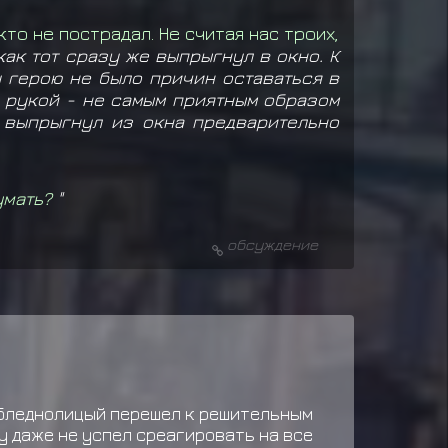
то не пострадал. Не считая нас троих,
ак тот сразу же выпрыгнул в окно. К
у герою не было причин оставаться в
й рукой - не самым приятным образом
е выпрыгнул из окна предварительно
умать?
"
обсуждение
 бледнолицый перешел к решительным
у даже не успел среагировать на все