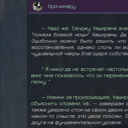
Орочимару
—
Надо же.. Сенджу Хаширама зна
"показа боевой мощи" Хаширамы. Да
Ошибочно можно было решить что 
восстановления, однако столь ли в
чудовищной чакры благодаря собстве
"
Я никогда не встречал настоль
вмиг мне показалось что он перемени
палку.
"
—
Извини за произошедшее, Хашир
объяснить словами, ха.
. — завершая 
также уверено стоя на своих двоих и
каком-то смысле эти двое похожи. О
друга на фундаментальном уровне.