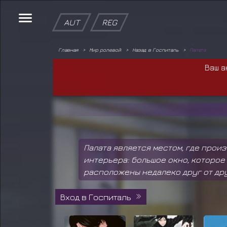
AUT
REG
Главная
Мир ролевой
Назад в Госпиталь
Палата
Ваш а
Палата является местом, где про
интерьера: большое окно, которое
расположены недалеко друг от дру
Вход в Госпиталь