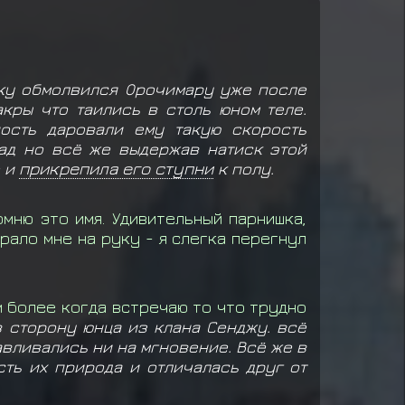
ку обмолвился Орочимару уже после
кры что таились в столь юном теле.
ость даровали ему такую скорость
зад но всё же выдержав натиск этой
е и
прикрепила его ступни
к полу.
мню это имя. Удивительный парнишка,
рало мне на руку - я слегка перегнул
м более когда встречаю то что трудно
 сторону юнца из клана Сенджу. всё
вливались ни на мгновение. Всё же в
сть их природа и отличалась друг от