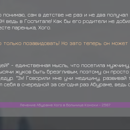
го понимаю, сам в детстве не раз и не два получал
! ОН ведь в Госпитале! Как бы его родители не доб
есте паренька, Хого.
о только позавидовать! Но зато теперь он может 
й!" - единственная мысль, что посетила мужчину,
тысячи жуков быть брезгливым, поэтому он просто 
едур. "Эх! Говорили мне учи медицину, развивай 
ил себя в очередной за сегодня раз Абураме, ведь
Лечение Абураме Хого в Больнице Конохи - 2567