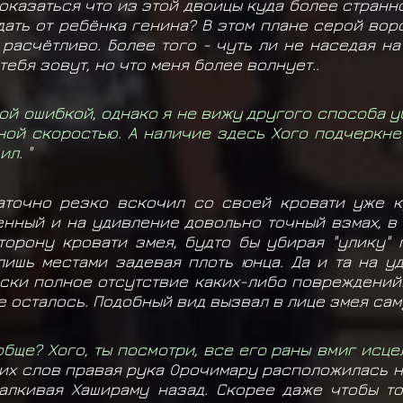
оказаться что из этой двоицы куда более странн
дать от ребёнка генина? В этом плане серой вор
расчётливо. Более того - чуть ли не наседая н
 тебя зовут, но что меня более волнует..
ой ошибкой, однако я не вижу другого способа у
ной скоростью. А наличие здесь Хого подчеркне
ил.
"
таточно резко вскочил со своей кровати уже 
енный и на удивление довольно точный взмах, в
сторону кровати змея, будто бы убирая "улику"
ишь местами задевая плоть юнца. Да и та на 
ки полное отсутствие каких-либо повреждений. 
е осталось. Подобный вид вызвал в лице змея са
ообще? Хого, ты посмотри, все его раны вмиг исце
их слов правая рука Орочимару расположилась н
талкивая Хашираму назад. Скорее даже чтобы т