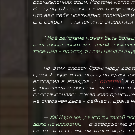
размышлениях вещи. Местами могло п
Но с другой стороны - чего еще ожи
что вёл себя чрезмерно спокойно и 
его секрет. — ..ты так и не сказал как
"
Моё действие может быть больш
восстанавливаются с такой аномаль
твоё имя - прости, ты сам меня вынуд
На этих словах Орочимару дос
правой руке и нанося один единств
воспарил в воздухе и "
отлетел
" в 
управилась с рассечением бинтов л
восстановилась показывая практичес
не сквозная дыра - сейчас и шрама н
—
Ха! Надо же, да кто ты такой в
даже не иллюзия..
— в завершение эт
на тот и в конечном итоге чуть от