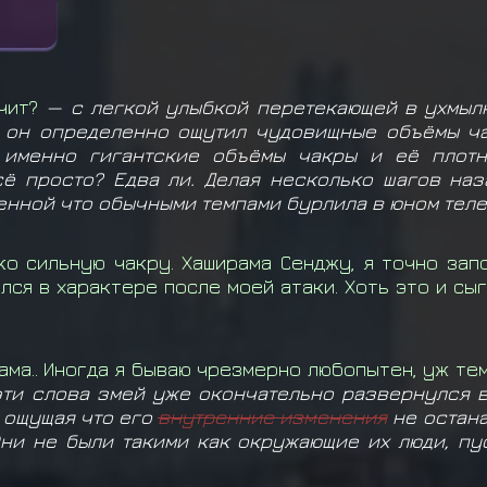
чит?
— с легкой улыбкой перетекающей в ухмыл
, он определенно ощутил чудовищные объёмы ча
именно гигантские объёмы чакры и её плотн
сё просто? Едва ли. Делая несколько шагов на
нной что обычными темпами бурлила в юном тел
ко сильную чакру. Хаширама Сенджу, я точно запо
лся в характере после моей атаки. Хоть это и сыг
ама.. Иногда я бываю чрезмерно любопытен, уж те
эти слова змей уже окончательно развернулся в
 ощущая что его
внутренние изменения
не остана
ни не были такими как окружающие их люди, пу