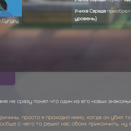
Учиха Сарада
приобрел
уровень)
а Сугуру
Учиха Юкито получил н
Учиха Юкито получил н
Якуши Кабуто получил 
Каратачи Ягура
приобр
ранений (4 уровень)
ме не сразу понял что один из его новых знакомы
ричины, просто я проходил мимо, когда он убил т
ообще с чего то решил нас обоих прикончить, ну а