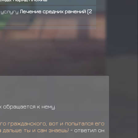
 услугу
Лечение средних ранений (2
аграду за миссию ранга D
аграду за миссию ранга D
награду за миссию ранга C
ел услугу
Лечение очень тяжёлых
х обращается к нему.
ого гражданского, вот и попытался его
 дальше ты и сам знаешь!
-
ответил он