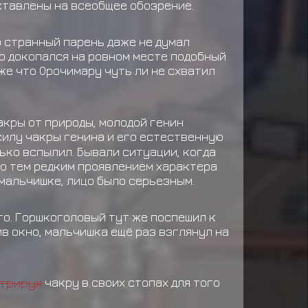
ыставлены на всеобщее обозрение.
о странный парень даже не думал
го докопался на ровном месте подобный
уже что Орочимару чуть ли не схватил
акры от природы, молодой генин
 силу чакры генина и его естественную
ько вспылил. Бывали ситуации, когда
ло тем редким проявлением характера
мальчишке, лицо было серьезным.
ого. Горшкоголовый тут же поспешил к
в окно, мальчишка ещё раз взглянул на
трируя
чакру в своих стопах для того