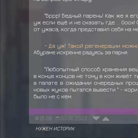
"Бррр! Бедный парень! Как же я е
уж если ещё и не сказать где ... Ооох
от ужаса, когда представил себя на м
-
Да уж! Такой регенерации можн
Абураме искренне радуясь за парня.
"Любопытный способ хранения веще
в конце концов не тому в ком живёт 
в палате в ожидании очередных проц
новых жуков пытался вывести " - кор
было не с кем.
21:28
03.06.2023
НУЖЕН ИСТОРИК