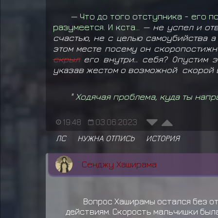
—
Что до того отступника - его п
разумеется. И кста...
— не успел и отв
счастью, не с целью самоубийства а
этом месте посему он скоропостиж
скрыл
его внутри.. себя? Опустим 
указав жестом о возможной скорой 
"
Ходячая проблема, куда ты напр
19:48
03.06.2023
ЛС
НУЖНА ОТПИСЬ
ИСТОРИЯ
Сенджу Хаширама
Вопрос Хаширамы остался без о
действиям. Скорость мальчишки была