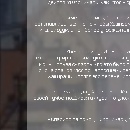
действия Орочимару. Как итог - 
- Ты чего творишь, бледнол
останавливаться. Не то чтобы Хаширам
индивидуум, а тем более угрожая кли
- Убери свои руки! - Воск
сконцентрировался и буквально выпу
мощь. Нельзя сказать что это было 
юноша становился по настоящему сер
Хаширамы. Взгляд его переменил
- Мое имя Сенджу Хаширама. - Кр
своей тумбе, подбирая аккуратно улож
- Спасибо за помощь. Орочимару, 