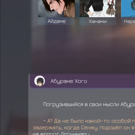
Айдаме
Ханами
Нар
Абураме Хого
Погрузившийся в свои мысли Абура
-
А? Да не было какой-то особой п
задержать, когда Сенжу подошёл он в
на вопрос Орочимару.