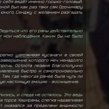
о себя ведёт именно горшко-головый.
оной был как раз таки сам Орочимару
а юного Сенджу с желанием разгадать
бедиться что его раны действительно
т мои наблюдения. Каким бы не было
крепко
удерживая
кусанаги в своей
 завершение которого меч ненадолго
 прочь. Острота лезвия благополучно
удивление быстро и самопроизвольно
Там, где некогда ранее была чуть ли
мую настоящую эмоцию - восхищение.
лились, и следа не осталось. Это ведь
а торсе Хаширамы, слегка надавливая
от оказался за пределами видимости