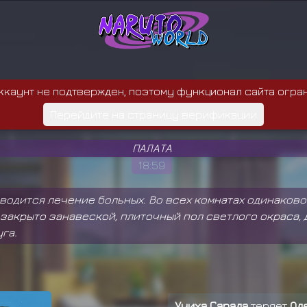
ккаунт не подтвержден, поэтому функционал сайта огра
Перейдите на страницу верификации
ПАЛАТА
18:59
изводится лечение больных. Во всех комнатах одинако
 закрыто занавеской, плиточный пол светлого окраса, 
га.
Учиха Сарада
теряет
Од