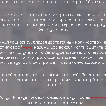
брюнет оказался оголен по пояс, а его "раны" были в
ицый?! - Успел только воскликнуть молодой шиноби. Н
а был очень осторожен или скрытен, но когда до не
нком - он в том числе потерял терпение, не говоря 
Сенджу за тело.
ликнул Хаширама. Обладая достаточным количеством ч
стил свою "
силу
" наружу. Все вокруг могли ощутить
прям таки случайно, но Сенджу действительно нескол
ьезным и то, что происходило в данный момент - бы
ся и был устремлён строго в глаза змеиноподобного 
атко обмолвился тот, отталкивая от себя бледнолиц
енные шмотки, после чего устремился к окну. Отвори
"коллег".
Хогу.. - Кивнув головой, юноша сиганул прочь,
концен
чтобы не свалиться камнем вниз.