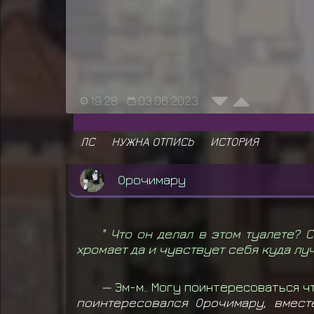
19:28
03.06.2023
ЛС
НУЖНА ОТПИСЬ
ИСТОРИЯ
Орочимару
"
Что он делал в этом туалете? 
хромает да и чувствует себя куда луч
—
Эм-м.. Могу поинтересоваться ч
поинтересовался Орочимару, вмест