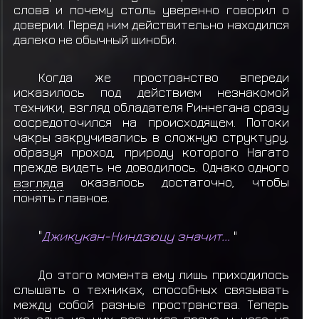
Данго (*3)
слова и почему столь уверенно говорил о
доверии. Перед ним действительно находился
Яманака Шун
выкидывает предмет
Еда:
далеко не обычный шиноби.
Данго (*3)
Яманака Шун
выкидывает предмет
Еда:
Когда же пространство впереди
исказилось под действием незнакомой
Данго (*3)
техники, взгляд обладателя Риннегана сразу
Яманака Шун
выкидывает предмет
Еда:
сосредоточился на происходящем. Потоки
чакры закручивались в сложную структуру,
Данго (*3)
образуя проход, природу которого Нагато
Яманака Шун
выкидывает предмет
Еда:
прежде видеть не доводилось. Однако одного
взгляда
оказалось достаточно, чтобы
Данго (*3)
понять главное.
"
Джикукан-Ниндзюцу значит...
"
До этого момента ему лишь приходилось
слышать о техниках, способных связывать
между собой разные пространства. Теперь