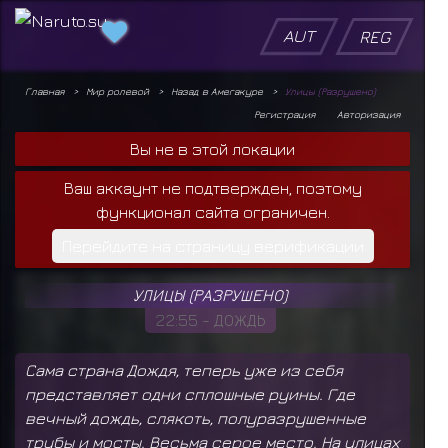
AUT
REG
Главная
Мир ролевой
Назад в Амегакуре
Улицы (Разрушено)
Регистрация
Авторизация
Вы не в этой локации
Ваш аккаунт не подтвержден, поэтому
функционал сайта ограничен.
Перейдите на страницу верификации
УЛИЦЫ (РАЗРУШЕНО)
22:55 - ДОЖДЬ
Сама страна Дождя, теперь уже из себя
представляет одни сплошные руины. Где
вечный дождь, слякоть, полуразрушенные
трубы и мосты. Весьма серое место. На улицах