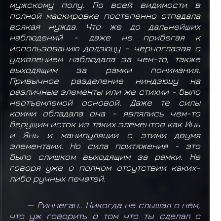
мужскому полу. По всей видимости в
полной маскировке постепенно отпадала
всякая нужда. Что же до дальнейших
наблюдений - даже не прибегая к
использованию додзюцу - черноглазая с
удивлением наблюдала за чем-то, также
выходящим за рамки понимания.
Привычное разделение ниндзюцу на
различные элементы или же стихии - было
неотъемлемой основой. Даже те силы
коими обладала она - являлись чем-то
берущим исток из таких элементов как Инь
и Янь и манипуляции с этими двумя
элементами. Но сила притяжения - это
было слишком выходящим за рамки. Не
говоря уже о полном отсутствии каких-
либо ручных печатей.
—
Риннеган.. Никогда не слышал о нём,
что уж говорить о том что ты сделал с