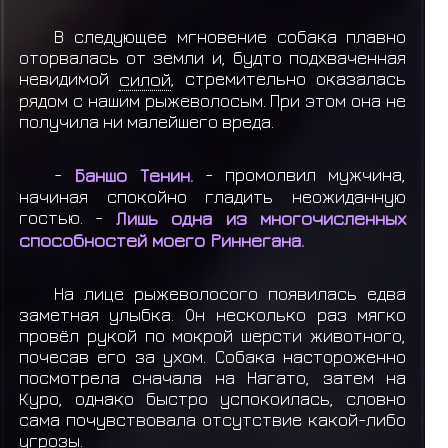
В следующее мгновение собака плавно
оторвалась от земли и, будто подхваченная
невидимой
силой
, стремительно оказалась
рядом с нашим рыжеволосым. При этом она не
получила ни малейшего вреда.
-
Баншо Тенин.
- промолвил мужчина,
начиная спокойно гладить неожиданную
гостью. -
Лишь одна из многочисленных
способностей моего Риннегана.
На лице рыжеволосого появилась едва
заметная улыбка. Он несколько раз мягко
провёл рукой по мокрой шерсти животного,
почесав его за ухом. Собака настороженно
посмотрела сначала на Нагато, затем на
Куро, однако быстро успокоилась, словно
сама почувствовала отсутствие какой-либо
угрозы.