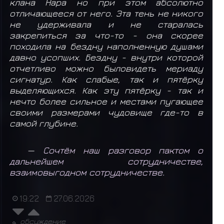
клана Нара но при этом абсолютно
отличающееся от него. Эта тень не никого
не удерживала и не старалась
закрепиться за что-то - она скорее
походила на бездну наполненную душами
давно усопших. Бездну - внутри которой
отчетливо можно быловидеть мериаду
сигнатур. Как слабые, так и пятёрку
выделяющихся. Как эту пятёрку - так и
нечто более сильное и местами пугающее
своими размерами чудовище где-то в
самой глубине.
—
Сочтём наш разговор пактом о
дальнейшем сотрудничестве,
взаимовыгодном сотрудничестве.
19:22
27.06.2026
обсуждение