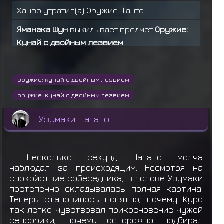
Ханзо утратил(а) Оружие: Танто
Яманака Шун
выкидывает предмет
Оружие:
Кунай с двойным лезвием
Яманака Шун
выкидывает предмет
Оружие:
Кунай с двойным лезвием
оружие: кунай с двойным лезвием
Узумаки Нагато
забирает
Еда: Данго (*3)
оружие: кунай с двойным лезвием
Узумаки Нагато
забирает
Еда: Данго (*3)
Узумаки Нагато
Узумаки Нагато
забирает
Еда: Данго (*3)
Узумаки Нагато
забирает
Еда: Данго (*3)
Несколько секунд Нагато молча
наблюдал за происходящим. Несмотря на
Узумаки Нагато
забирает
Еда: Данго (*3)
спокойствие собеседника, в голове Узумаки
постепенно складывалась полная картина.
Яманака Шун
передал
Ханзо
444 рье
Теперь становилось понятно, почему Куро
так легко чувствовал прикосновение чужой
Яманака Шун
выкидывает предмет
Еда:
сенсорики, почему осторожно подбирал