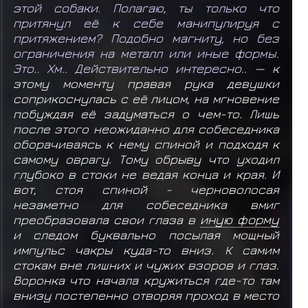
этой собаки. Полагаю, ты только что
притянул её к себе манипулируя с
притяжением? Подобно магниту, но без
ограничения на металл или иные формы.
Это.. Хм.. Действительно интересно..
— к
этому моменту правая рука девушки
соприкоснулась с её лицом, на мгновение
побуждая её задуматься о чем-то. Лишь
после этого неожиданно для собеседника
оборачиваясь к нему спиной и подходя к
самому оврагу. Тому обрыву что уходил
глубоко в стоки не ведая конца и края. И
вот, стоя спиной - черноволосая
незаметно для собеседника вмиг
преобразовала свои глаза в
иную форму
и следом буквально посылая мощный
импульс чакры куда-то вниз. К самим
стокам вне лишних и чужих взоров и глаз.
Воронка что начала кружиться где-то там
внизу постепенно отворяя проход в место