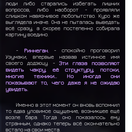
люди либо старались избегать лишних
вопросов, либо наоборот - проявляли
слишком навязчивое любопытство. Куро же
выглядела иначе. Она не пыталась выведать
всё сразу, а скорее постепенно собирала
картину воедино.
-
Риннеган.
- спокойно проговорил
Узумаки, впервые назвав истинное имя
своего додзюцу. -
Эти глаза позволяют
видеть чакру, её структуру, потоки,
многие техники... Но иногда они
показывают то, чего даже я не ожидаю
увидеть.
Именно в этот момент он вновь вспомнил
то едва уловимое ощущение, возникшее ещё
возле бара. Тогда оно показалось ему
странным, однако теперь всё окончательно
встало на свои места.