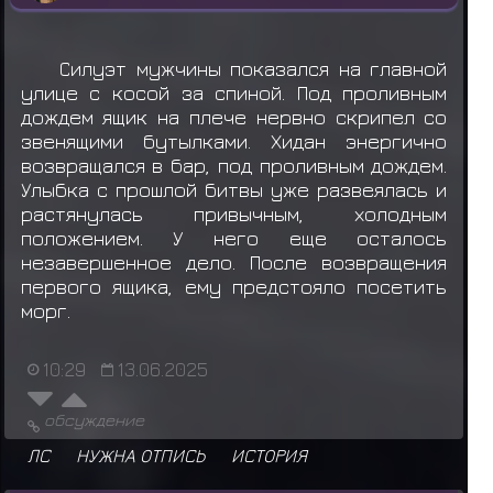
Силуэт мужчины показался на главной
улице с косой за спиной. Под проливным
дождем ящик на плече нервно скрипел со
звенящими бутылками. Хидан энергично
возвращался в бар, под проливным дождем.
Улыбка с прошлой битвы уже развеялась и
растянулась привычным, холодным
положением. У него еще осталось
незавершенное дело. После возвращения
первого ящика, ему предстояло посетить
морг.
10:29
13.06.2025
обсуждение
ЛС
НУЖНА ОТПИСЬ
ИСТОРИЯ