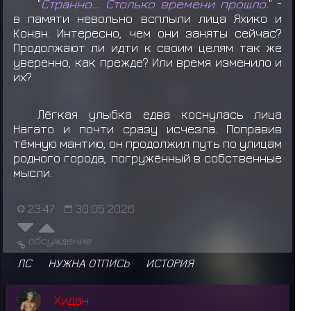
"
Странно... Столько времени прошло.
" -
в памяти невольно всплыли лица Яхико и
Конан. Интересно, чем они заняты сейчас?
Продолжают ли идти к своим целям так же
уверенно, как прежде? Или время изменило и
их?
Лёгкая улыбка едва коснулась лица
Нагато и почти сразу исчезла. Поправив
тёмную мантию, он продолжил путь по улицам
родного города, погружённый в собственные
мысли.
23:47
30.05.2026
обсуждение
ЛС
НУЖНА ОТПИСЬ
ИСТОРИЯ
Хидан