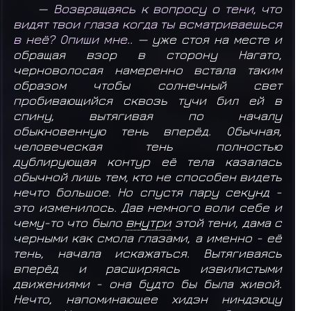
—
Возвращаясь к вопросу о тени, что
видят твои глаза когда ты всматриваешься
в неё? Опиши мне..
— уже стоя на месте и
обращая взор в сторону Нагато,
черноволосая намеренно встала таким
образом чтобы солнечный свет
пробивающийся сквозь тучи бил ей в
спину, вытягивая по началу
обыкновенную тень вперёд. Обычная,
человеческая тень полностью
дублирующая контур её тела казалась
обычной лишь тем, кто не способен видеть
нечто большое. Но спустя пару секунд -
это изменилось. Дав немного воли себе и
чему-то что было
внутри
этой тени, дама с
черными как смола глазами, а именно - её
тень, начала искажаться. Вытягиваясь
вперёд и расширяясь извилистыми
движениями - она будто бы была живой.
Нечто, напоминающее хидэн ниндзюцу