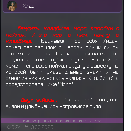
Хидан
"
Бандиты, кладбище, морг. Коробки с
пойлом. А-а-а хер с ним, начну с
кладбища.
" Подумывал про себя Хидан,
почесывая затылок с невозмутимым лицом
выходя из бара. Шагая в развалку, он
продвигался все глубже по улице. В какой-то
момент, его взор поймал скудную вывеску на
которой были указательные знаки и на
одном из них виднелась надпись "Кладбище", а
соседствовала ниже "Морг".
-
Двух зайцев...
- Сказал себе под нос
Хидан и улыбнувшись направился туда.
Миссия ранга D - Партия с Кладбища - 452
8:24
13.06.2025