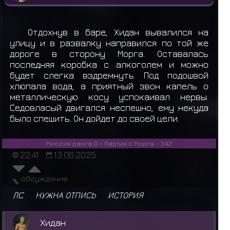
Отдохнув в баре, Хидан вывалился на
улицу и в развалку направился по той же
дороге в сторону Морга. Оставалась
последняя коробка с алкоголем и можно
будет слегка вздремнуть. Под подошвой
хлюпала вода, а приятный звон капель о
металлическую косу успокаивал нервы.
Седовласый двигался неспешно, ему некуда
было спешить. Он дойдет до своей цели.
Миссия ранга D - Партия с Морга - 342
22:41
13.06.2025
обсуждение
ЛС
НУЖНА ОТПИСЬ
ИСТОРИЯ
Хидан