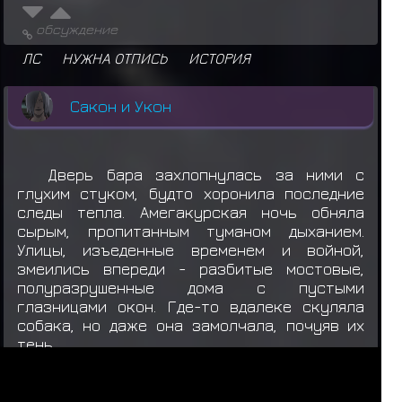
обсуждение
ЛС
НУЖНА ОТПИСЬ
ИСТОРИЯ
Сакон и Укон
Дверь бара захлопнулась за ними с
глухим стуком, будто хоронила последние
следы тепла. Амегакурская ночь обняла
сырым, пропитанным туманом дыханием.
Улицы, изъеденные временем и войной,
змеились впереди - разбитые мостовые,
полуразрушенные дома с пустыми
глазницами окон. Где-то вдалеке скуляла
собака, но даже она замолчала, почуяв их
тень.
Миссия ранга D - Кошель - 1589