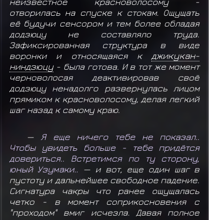
неизвестное красноволосому -
отворилась на спуске к стокам. Ощущать
её будучи сенсором и тем более обладая
додзюцу не составляло труда.
Зафиксированная структура в виде
воронки и относящаяся к
джикукан-
ниндзюцу
- была готова. И в тот же момент
черноволосая деактивировав своё
додзюцу ненадолго развернулась лицом
прямиком к красноволосому, делая легкий
шаг назад к самому краю.
—
Я еще ничего тебе не показал..
Чтобы увидеть больше - тебе придётся
довериться.. Встретимся по ту сторону,
юный Узумаки..
— и вот, еще один шаг в
пустоту и дальнейшее свободное падение.
Сигнатура чакры что ранее ощущалась
четко - в момент соприкосновения с
"проходом" вмиг исчезла. Давая полное