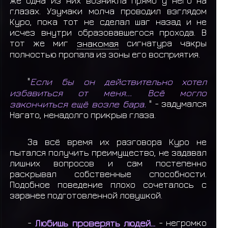
же одна из них возникла прямо у него на
глазах. Узумаки молча проводил взглядом
Куро, пока тот не сделал шаг назад и не
исчез внутри образовавшегося прохода. В
тот же миг
знакомая
сигнатура чакры
полностью пропала из зоны его восприятия.
"
Если бы он действительно хотел
избавиться от меня... Всё могло
закончиться ещё возле бара.
" - задумался
Нагато, ненадолго прикрыв глаза.
За всё время их разговора Куро не
пытался получить преимущество, не задавал
лишних вопросов и сам постепенно
раскрывал собственные способности.
Подобное поведение плохо сочеталось с
заранее подготовленной ловушкой.
-
Любишь проверять людей...
- негромко