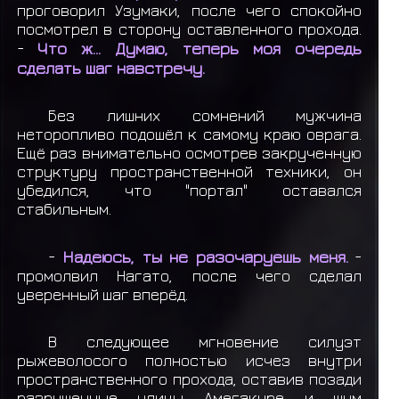
проговорил Узумаки, после чего спокойно
посмотрел в сторону оставленного прохода.
-
Что ж... Думаю, теперь моя очередь
сделать шаг навстречу.
Без лишних сомнений мужчина
неторопливо подошёл к самому краю оврага.
Ещё раз внимательно осмотрев закрученную
структуру пространственной техники, он
убедился, что "портал" оставался
стабильным.
-
Надеюсь, ты не разочаруешь меня.
-
промолвил Нагато, после чего сделал
уверенный шаг вперёд.
В следующее мгновение силуэт
рыжеволосого полностью исчез внутри
пространственного прохода, оставив позади
разрушенные улицы Амегакуре и шум