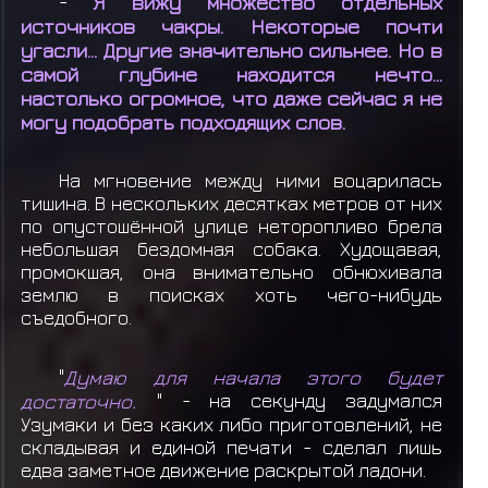
-
Я вижу множество отдельных
источников чакры. Некоторые почти
угасли... Другие значительно сильнее. Но в
самой глубине находится нечто...
настолько огромное, что даже сейчас я не
могу подобрать подходящих слов.
На мгновение между ними воцарилась
тишина. В нескольких десятках метров от них
по опустошённой улице неторопливо брела
небольшая бездомная собака. Худощавая,
промокшая, она внимательно обнюхивала
землю в поисках хоть чего-нибудь
съедобного.
"
Думаю для начала этого будет
достаточно.
" - на секунду задумался
Узумаки и без каких либо приготовлений, не
складывая и единой печати - сделал лишь
едва заметное движение раскрытой ладони.