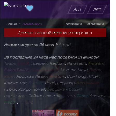
AUT
REG
Главная
Ролевая Наруто
Регистрация
Авторизация
Доступ к данной странице запрещен
Новых ниндзя за 24 часа 1:
Athart
За последние 24 часа нас посетили 31 шиноби:
Т
в
а
р
ь
,
D
E
F
I
X
,
Травник
,
Raddan
,
Мататаби
,
А
н
г
а
ё
п
т
,
Р
и
к
к
и
Т
и
к
к
и
,
М
и
л
ы
й
т
р
а
п
и
к
,
Kazuma Kiryu
,
Б
а
т
ё
к
,
К
и
м
и
,
Ярослав Медик
,
A
n
a
t
o
m
,
Сон Гоку
,
Athart
,
Компостер
,
S
w
a
m
p
,
Исобу
,
Шукаку
,
А
л
х
и
м
и
ч
к
а
,
Гьюки
,
Кокуо
,
Чомей
,
Б
а
б
у
ш
к
а
-
б
о
ж
и
й
о
д
у
в
а
н
ч
и
к
,
Сайкен
,
mistral
,
D
o
r
o
r
a
,
T
i
m
u
r
,
Олехан
,
H
a
p
p
Y
,
V
e
l
u
r
i
o