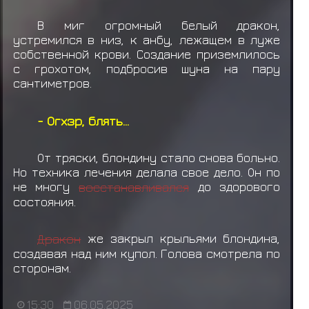
В миг огромный белый дракон,
устремился в низ, к анбу, лежащем в луже
собственной крови. Создание приземлилось
с грохотом, подбросив шуна на пару
сантиметров.
- Огхзр, блять...
От тряски, блондину стало снова больно.
Но техника лечения делала свое дело. Он по
не многу
восстанавливался
до здорового
состояния.
Дракон
же закрыл крыльями блондина,
создавая над ним купол. Голова смотрела по
сторонам.
15:30
06.05.2025