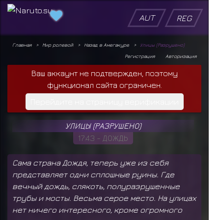
AUT
REG
Главная
Мир ролевой
Назад в Амегакуре
Улицы (Разрушено)
Регистрация
Авторизация
Ваш аккаунт не подтвержден, поэтому
функционал сайта ограничен.
Перейдите на страницу верификации
УЛИЦЫ (РАЗРУШЕНО)
17:43 - ДОЖДЬ
Сама страна Дождя, теперь уже из себя
представляет одни сплошные руины. Где
вечный дождь, слякоть, полуразрушенные
трубы и мосты. Весьма серое место. На улицах
нет ничего интересного, кроме огромного