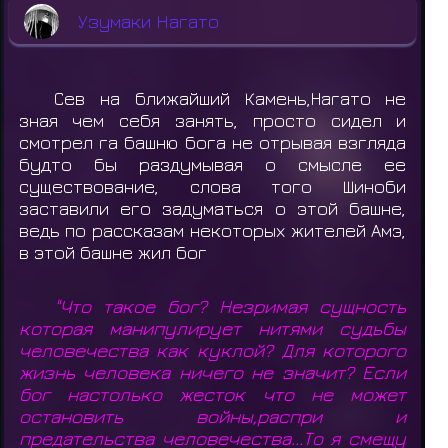
Узумаки Нагато
Сев на ближайший Камень,Нагато не
зная чем себя занять, просто сидел и
смотрел га башню бога не отрывая взгляда
будто бы раздумывая о смысле ее
существование, слова того Шиноби
заставили его задуматься о этой башне,
ведь по рассказам некоторых жителей Амэ,
в этой башне жил бог
"Что такое бог? Незримая сущность
которая манипулирует нитями судьбы
человечества как куклой? Для которого
жизнь человека ничего не значит? Если
бог настолько жесток что не может
остановить войны,распри и
предательства человечества...То я смещу