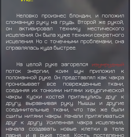
Неловко произнес блондин, и положил
сломанную руку на грудь. Второй же рукой,
он активировал технику местического
исцеления. Он была хуже техники секретного
исцеления. Но с точечными проблемами, она
справлялась куда быстрее.
На целой руке загорелся
изумрудный
поток энергии, коим шун приложил к
поломанной руке. Он представлял как чакра
пронизывает все поврежденные ткани,
соединяя их тонкими нитями хирургической
чакры. Куски костей притянулись друг к
другу, выравнивая руку. Мышцы и другие
соединительные ткани, что так же были
сшиты нитями чакры. Начали притягиваться
друг к другу. Усиленная чакра исцеления,
начала создавать новые клетки в теле
парня, и в руке тоже. Кость постепенно