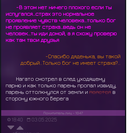
-В этом нет ничего плохого если ты
испугался...страх это нормальное
проявление чувств человека...только бог
не проявляет страха...ведь он не
человек...ты иди домой, а я схожу проверю
как там твои друзья
-Спасибо дяденька, вы такой
добрый...Только бог не имеет страха?...
Нагато смотрел в след уходящему
парню и как только парень пропал извиду,
парень оттолкнулся от земли и
полетел
в
сторону южного Берега
Похититель лиц - 1047
18:40
03.05.2025