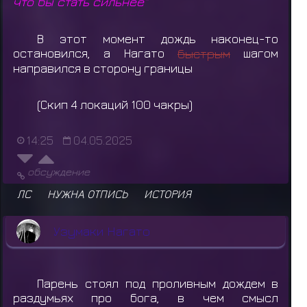
что бы стать сильнее"
В этот момент дождь наконец-то
остановился, а Нагато
быстрым
шагом
направился в сторону границы
(Скип 4 локаций 100 чакры)
14:25
04.05.2025
обсуждение
ЛС
НУЖНА ОТПИСЬ
ИСТОРИЯ
Узумаки Нагато
Парень стоял под проливным дождем в
раздумьях про бога, в чем смысл