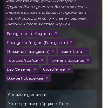
количества разрушенных построек.
Дружелюбное существо, Вы врятли здесь
сможете встретить. Бродяги, нукенины и
прочий сброд для кого житье в подобных
ужасных условиях стало нормой.
Разрушенные Кварталы
Пропускной пункт (Разрушено)
Убежище (Разрушено)
Башня Бога
Торговый район
Тоннель Воронов
Бар "Уныние"
Отстойники
Южное Побережье
Орочимару исчезает
Ханзо утратил(а) Оружие: Танто