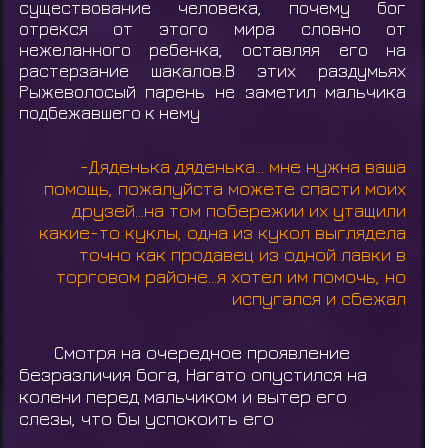
существование человека, почему бог
отрекся от этого мира словно от
нежеланного ребенка, оставляя его на
растерзание шакалов.В этих раздумьях
Рыжеволосый парень не заметил мальчика
подбежавшего к нему
-Дяденька дяденька... мне нужна ваша
помощь, пожалуйста можете спасти моих
друзей...на том побережии их утащили
какие-то куклы, одна из кукол выглядела
точно как продавец из одной лавки в
торговом районе...я хотел им помочь, но
испугался и сбежал
Смотря на очередное проявление
безразличия бога, Нагато опустился на
колени перед мальчиком и вытер его
слезы, что бы успокоить его