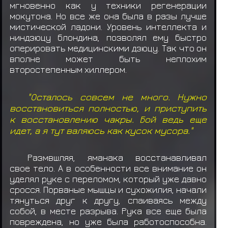
мгновенно как у техники регенерации
мокутона. Но все же она была в разы лучше
мистической ладони. Уровень интеллекта и
ниндзюцу блондина, позволял ему быстро
оперировать медицинскими дзюцу. Так что он
вполне может быть неплохим
второстепенным хиллером.
"Осталось совсем не много. Нужно
восстановиться полностью, и приступить
к восстановлению чакры. Бой ведь еще
идет, а я тут валяюсь как кусок мусора."
Размвшляя, яманака восстанавливал
свое тело. А в особенности все внимание он
уделял руке с переломом, который уже давно
сросся. Порваные мышцы и сухожилия, начали
тянуться друг к другу, спаиваясь между
собой, в месте разрыва. Рука все еще была
повреждена, но уже была работоспособна.