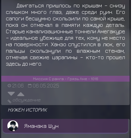
Двигаться пришлось по крышам – снизу
слишком много глаз, даже среди руин. Его
сапоги бесшумно скользили по самой крыше,
пока он отмечал в памяти каждую деталь.
Старые канализационные тоннели Амегакуре
– идеальное убежище для тех, кому не место
на поверхности. Ханзо спустился в люк, его
пальцы скользнули по влажным стенам,
отмечая свежие царапины – кто-то прошел
здесь до него.
Миссия С ранга - Грязь Аме - 1016
21:06
06.05.2025
обсуждение
НУЖЕН ИСТОРИК
Яманака Шун