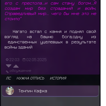
его с престола...и сам стану богом...Я
создам мир без страданий и войн,
Справедливый мир... чего бы мне это не
стоило"
Нагато встал с камня и поднял свой
взгляд на башню бога,одну из
единственных уцелевшых в результате
войны зданий
22:03
02.05.2025
обсуждение
ЛС
НУЖНА ОТПИСЬ
ИСТОРИЯ
Тенпин Кафка