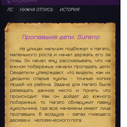
обсуждение
ЛС
НУЖНА ОТПИСЬ
ИСТОРИЯ
Пропавшие дети. Sureno
На улицах мальчик подбежал к Нагато,
маленького роста и начал держать его за
плащ. Он начал ему рассказывать, что на
южном побережье начали пропадать дети.
Свидетели утверждают, что видели, как их
уводили старые куклы - точные копии
людей из района. Задача для Нагато была
разведать данное место и понять что
происходит. Как он дойдет до южного
побережья, то Нагато обнаружит лавку
кукольника, где все манекены имеют лица
пропавших. В воздухе - запах гниющего
дерева и... человеческого пота.