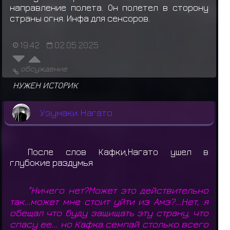
направление полета. Он полетел в сторону
страны огня. Инфа для сенсоров.
19:42
02.05.2025
обсуждение
НУЖЕН ИСТОРИК
Узумаки Нагато
После слов Кафки,Нагато ушел в
глубокие раздумья
"Ничего нет?Может это действительно
так...может мне стоит уйти из Амэ?...Нет, я
обещал что буду защищать эту страну, что
спасу ее... но Кафка семпай столько всего