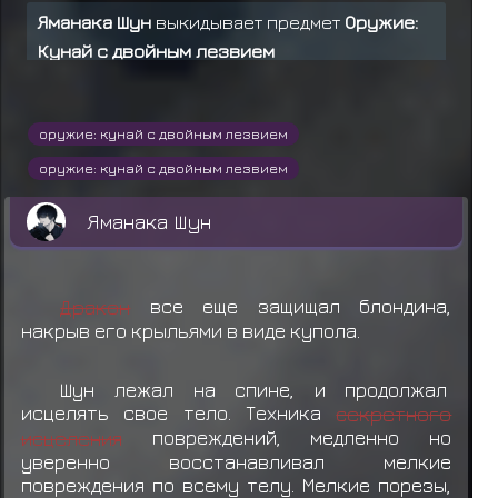
Яманака Шун
выкидывает предмет
Оружие:
Кунай с двойным лезвием
Яманака Шун
выкидывает предмет
Оружие:
Кунай с двойным лезвием
оружие: кунай с двойным лезвием
Узумаки Нагато
забирает
Еда: Данго (*3)
оружие: кунай с двойным лезвием
Узумаки Нагато
забирает
Еда: Данго (*3)
Яманака Шун
Узумаки Нагато
забирает
Еда: Данго (*3)
Узумаки Нагато
забирает
Еда: Данго (*3)
Дракон
все еще защищал блондина,
накрыв его крыльями в виде купола.
Узумаки Нагато
забирает
Еда: Данго (*3)
Яманака Шун
передал
Ханзо
444 рье
Шун лежал на спине, и продолжал
исцелять свое тело. Техника
секретного
Яманака Шун
выкидывает предмет
Еда:
исцеления
повреждений, медленно но
Данго (*3)
уверенно восстанавливал мелкие
повреждения по всему телу. Мелкие порезы,