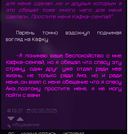
для меня сделал...но и друзья которым я
это обещал тоже много чего для меня
сделали...Простите меня Кафка-семпай"
Парень томно вздохнул поднимая
взгляд на Кафку
-Я понимаю ваше беспокойство о мне
Кафка-семпай, но я обещал что спасу эту
страну, один друг уже отдал ради нее
жизнь, не только ради Амэ, но и ради
меня...он взял с меня обещание что я спасу
Амэ...поэтому простите меня, я не могу
пойти с вами
19:27
02.05.2025
обсуждение
ЛС
НУЖНА ОТПИСЬ
ИСТОРИЯ