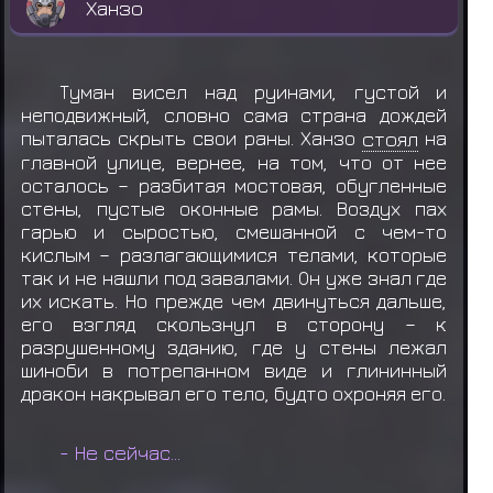
Ханзо
Туман висел над руинами, густой и
неподвижный, словно сама страна дождей
пыталась скрыть свои раны. Ханзо
стоял
на
главной улице, вернее, на том, что от нее
осталось – разбитая мостовая, обугленные
стены, пустые оконные рамы. Воздух пах
гарью и сыростью, смешанной с чем-то
кислым – разлагающимися телами, которые
так и не нашли под завалами. Он уже знал где
их искать. Но прежде чем двинуться дальше,
его взгляд скользнул в сторону – к
разрушенному зданию, где у стены лежал
шиноби в потрепанном виде и глининный
дракон накрывал его тело, будто охроняя его.
- Не сейчас...