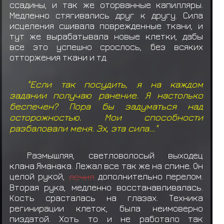
Яманака Шун
выкидывает предмет
Еда:
ссадины, и так же оторванные капилляры.
Данго (*3)
Медленно стягивались друг к другу. Сила
исцеления сшивала поврежденные ткани, и
Яманака Шун
выкидывает предмет
Еда:
тут же вырабатывала новые клетки, дабы
Данго (*3)
все это успешно срослось, без всяких
отторжения ткани и тд.
Яманака Шун
выкидывает предмет
Еда:
Данго (*3)
"Если так посудить, я на каждом
задании получаю ранение. Я настолько
Яманака Шун
выкидывает предмет
Еда:
беспечен? Пора бы задуматься над
Данго (*3)
осторожностью. Мои способности
разбаловали меня. Эх, эта сила..."
Размышляя, светловолосый выходец
клана Яманака. Лежал все так же на спине. Он
целой рукой,
лечил
дополнительно перелом.
Вторая рука, медленно восстанавливалась.
Кость срасталась на глазах. Техника
регинирации клеток, была неимоверно
пиздатой. Хоть то и не работало так