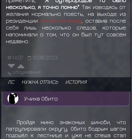
приметить,
"А
бутербродов то было
несколько, я точно помню"
. Так изводясь от
желания нормально поесть, на выходе из
резиденции
исчез из виду
, оставив после
себя лишь несколько следов, которые
напоминали о том, что он был тут совсем
недавно.
14:07
10.08.2023
обсуждение
ЛС
НУЖНА ОТПИСЬ
ИСТОРИЯ
Учиха Обито
Пройдя мимо знакомых шиноби, что
патрулировали округу, Обито бодрым шагом
подошёл к лестнице и уже не спеша стал