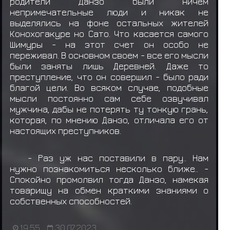
родители Данзо были ничем
непримечательные люди и никак не
выделялись на фоне остальных жителей
Конохогакуре но Сато. Что касается самого
Шимуры - на этот счет он особо не
переживал. В основном своем - все его мысли
были заняты лишь Деревней. Даже то
преступление, что он совершил - было ради
благой цели. Во всяком случае, подобные
мысли постоянно сам себе озвучивал
мужчина, дабы не потерять ту тонкую грань,
которая, по мнению Данзо, отличала его от
настоящих преступников.
- Раз уж нас поставили в пару.. Нам
нужно познакомиться несколько ближе.. -
Спокойно промолвил тогда Данзо, намекая
товарищу на обмен краткими знаниями о
собственных способностей.
19:55
30.07.2023