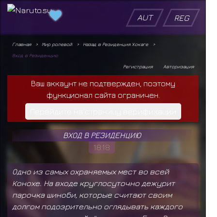
AUT
REG
Главная
Мир ролевой
Назад в Резиденция Хокаге
Вход в Резиденцию
Регистрация
Авторизация
Ваш аккаунт не подтвержден, поэтому
функционал сайта ограничен.
Перейдите на страницу верификации
ВХОД В РЕЗИДЕНЦИЮ
18:18
Одно из самых охраняемых мест во всей
Конохе. На входе круглосуточно дежурит
парочка шиноби, которые считают своим
долгом подозрительно оглядывать каждого