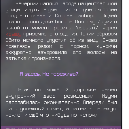
Вечерний наплыв народа на центральной
улице ничуть не уменьшился с учётом более
позднего времени. Совсем наоборот. Людей
стало словно даже больше. Поэтому Изуми в
какой-то момент решила "срезать" через
крышу
приземистого здания. Таким образом
Обито немного упустил её из виду. Снова
появляясь рядом с парнем, куноичи
аккуратно взъерошила его волосы на
затылке и произнесла.
- Я здесь. Не переживай.
Шагая по мощёной дорожке через
внутренний двор резиденции Изуми
расслабилась окончательно. Впереди был
лишь успешный отчет, а затем - перекус,
ночлег и ещё что-нибудь по-мелочи.
Обито / Миссия С ранга: Защита каравана и торговцев - 24643