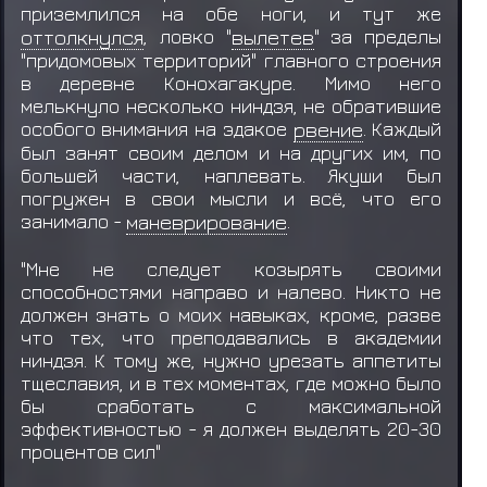
приземлился на обе ноги, и тут же
оттолкнулся
, ловко "
вылетев
" за пределы
"придомовых территорий" главного строения
в деревне Конохагакуре. Мимо него
мелькнуло несколько ниндзя, не обратившие
особого внимания на эдакое
рвение
. Каждый
был занят своим делом и на других им, по
большей части, наплевать. Якуши был
погружен в свои мысли и всё, что его
занимало -
маневрирование
.
"Мне не следует козырять своими
способностями направо и налево. Никто не
должен знать о моих навыках, кроме, разве
что тех, что преподавались в академии
ниндзя. К тому же, нужно урезать аппетиты
тщеславия, и в тех моментах, где можно было
бы сработать с максимальной
эффективностью - я должен выделять 20-30
процентов сил"