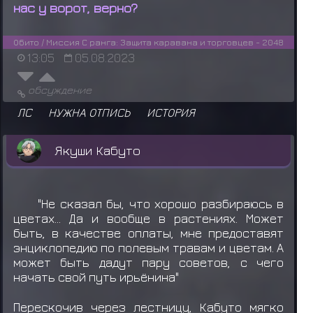
нас у ворот, верно?
Обито / Миссия С ранга: Защита каравана и торговцев - 2048
13:05
05.08.2023
обсуждение
ЛС
НУЖНА ОТПИСЬ
ИСТОРИЯ
Якуши Кабуто
"Не сказал бы, что хорошо разбираюсь в
цветах... Да и вообще в растениях. Может
быть, в качестве оплаты, мне предоставят
энциклопедию по полевым травам и цветам. А
может быть дадут пару советов, с чего
начать свой путь ирьёнина"
Перескочив через лестницу, Кабуто мягко