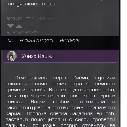
ранга A
постучавшись, вошел.
Ямато получил награду за миссию ранга A
21:32
14.08.2023
Сенджу Тобирама получил награду за
миссию ранга C
обсуждение
ЛС
НУЖНА ОТПИСЬ
ИСТОРИЯ
Сенджу Тобирама получил награду за
миссию ранга C
Учиха Изуми
Хьюга Ханаби получил награду за миссию
ранга C
Намиказе Минато
забирает
Одежда:
Отчитавшись перед Киёми, куноичи
решила что самое время потратить немного
Протектор Конохагакуре
времени на себя. Выходя под вечернее небо,
Намиказе Минато
забирает
Одежда: Жёлто-
на котором уже начали проявлятся первые
звезды, Изуми глубоко вздохнула и
красное кимоно
распустив узел на протекторе - убрала его в
карман. Повязка слегка надавила ей лоб,
Намиказе Минато
забирает
Еда: Данго (*3)
заставив поморщится и с силой провести
пальцами по коже, словно стремясь её