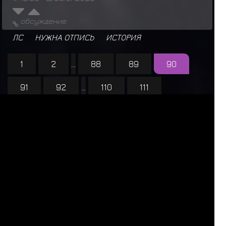
обсуждение
ЛС
НУЖНА ОТПИСЬ
ИСТОРИЯ
1
2
...
88
89
90
91
92
...
110
111
Новых ниндзя за 24 часа 1:
Athart
За последние 24 часа нас посетили 30 шиноби:
Т
в
а
р
ь
,
Б
а
б
у
ш
к
а
-
б
о
ж
и
й
о
д
у
в
а
н
ч
и
к
,
Мататаби
,
Ярослав Медик
,
А
н
г
а
ё
п
т
,
Kazuma Kiryu
,
Травник
,
D
E
F
I
X
,
Raddan
,
Р
и
к
к
и
Т
и
к
к
и
,
М
и
л
ы
й
т
р
а
п
и
к
,
Б
а
т
ё
к
,
К
и
м
и
,
A
n
a
t
o
m
,
Сон Гоку
,
Athart
,
Компостер
,
S
w
a
m
p
,
Исобу
,
Шукаку
,
А
л
х
и
м
и
ч
к
а
,
Гьюки
,
Кокуо
,
Чомей
,
Сайкен
,
mistral
,
D
o
r
o
r
a
,
T
i
m
u
r
,
Олехан
,
H
a
p
p
Y