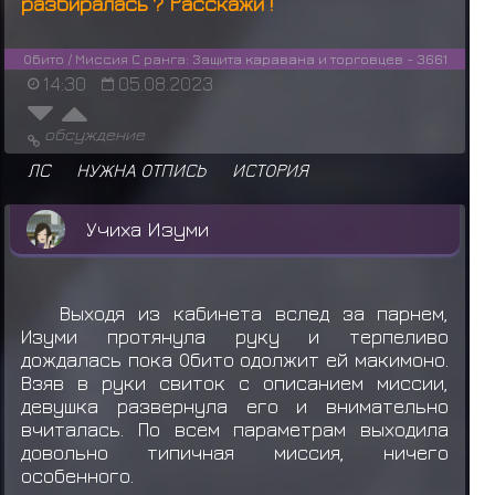
разбиралась ? Расскажи !
Обито / Миссия С ранга: Защита каравана и торговцев - 3661
14:30
05.08.2023
обсуждение
ЛС
НУЖНА ОТПИСЬ
ИСТОРИЯ
Учиха Изуми
Выходя из кабинета вслед за парнем,
Изуми протянула руку и терпеливо
дождалась пока Обито одолжит ей макимоно.
Взяв в руки свиток с описанием миссии,
девушка развернула его и внимательно
вчиталась. По всем параметрам выходила
довольно типичная миссия, ничего
особенного.