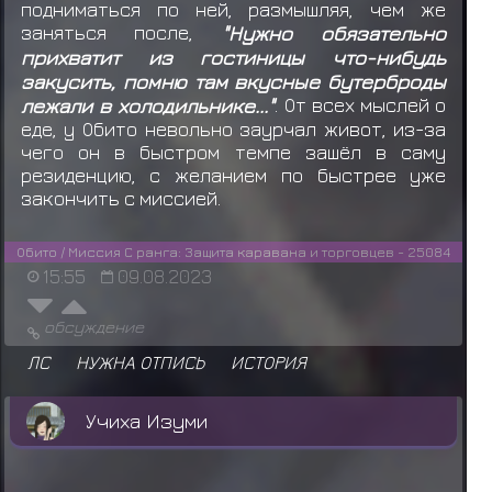
подниматься по ней, размышляя, чем же
заняться после,
"Нужно обязательно
прихватит из гостиницы что-нибудь
закусить, помню там вкусные бутерброды
лежали в холодильнике..."
. От всех мыслей о
еде, у Обито невольно заурчал живот, из-за
чего он в быстром темпе зашёл в саму
резиденцию, с желанием по быстрее уже
закончить с миссией.
Обито / Миссия С ранга: Защита каравана и торговцев - 25084
15:55
09.08.2023
обсуждение
ЛС
НУЖНА ОТПИСЬ
ИСТОРИЯ
Учиха Изуми