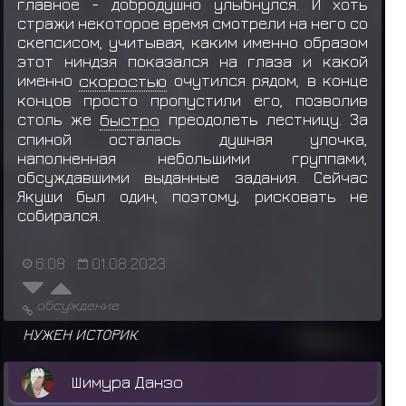
главное - добродушно улыбнулся. И хоть
стражи некоторое время смотрели на него со
скепсисом, учитывая, каким именно образом
этот ниндзя показался на глаза и какой
именно
скоростью
очутился рядом, в конце
концов просто пропустили его, позволив
столь же
быстро
преодолеть лестницу. За
спиной осталась душная улочка,
наполненная небольшими группами,
обсуждавшими выданные задания. Сейчас
Якуши был один, поэтому, рисковать не
собирался.
6:08
01.08.2023
обсуждение
НУЖЕН ИСТОРИК
Шимура Данзо