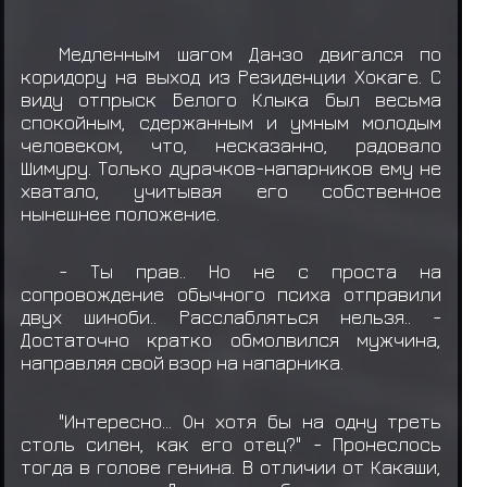
Медленным шагом Данзо двигался по
коридору на выход из Резиденции Хокаге. С
виду отпрыск Белого Клыка был весьма
спокойным, сдержанным и умным молодым
человеком, что, несказанно, радовало
Шимуру. Только дурачков-напарников ему не
хватало, учитывая его собственное
нынешнее положение.
- Ты прав.. Но не с проста на
сопровождение обычного психа отправили
двух шиноби.. Расслабляться нельзя.. -
Достаточно кратко обмолвился мужчина,
направляя свой взор на напарника.
"Интересно... Он хотя бы на одну треть
столь силен, как его отец?" - Пронеслось
тогда в голове генина. В отличии от Какаши,