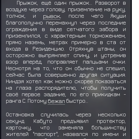
Прыжок, ещё один прыжок... Разворот в
воздухе через голову, приземление на руку,
толчок, и
рывок
, после чего Якуши
благополучно перемахнул через последние
ограждения в виде сетчатого забора и
приземлился, с характерным торможением,
прямо наземь, метрах примерно в ста от
входа в Резиденцию. Отряхнув штаны, он
осторожно выпрямляет спину, и устремив
взор вперёд, поправляет палцьами очки.
Несмотря на то, что он обычно не спешил,
сейчас была совершенно другая ситуация.
Ниндзя хотел как можно скорее показаться
на глаза распорядителю, чтобы получить
своё первое задание, по его прикидкам -
ранга С. Потому
бежал
быстро...
Остановка случилась через несколько
секунд. Кабуто предъявил протектор,
карточку, что заменяла большинству
жителей "паспорт", назвался по имени и