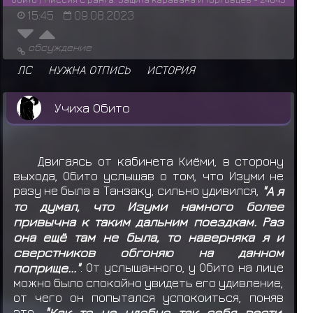
15:45
09.08.2023
обсуждение
ЛС
НУЖНА ОТПИСЬ
ИСТОРИЯ
Учиха Обито
Двигаясь от кабинета Киёми, в сторону
выхода, Обито услышав о том, что Изуми не
разу не была в Танзаку, сильно удивился,
"А я
то думал, что Изуми намного более
привычна к таким дальним поездкам. Раз
она ещё там не была, то наверняка я и
сверстников обгоняю на данном
поприще..."
. От услышанного, у Обито на лице
можно было спокойно увидеть его удивление,
от чего он попытался успокоиться, поняв
это,
"Как то не удобно так себя вести,