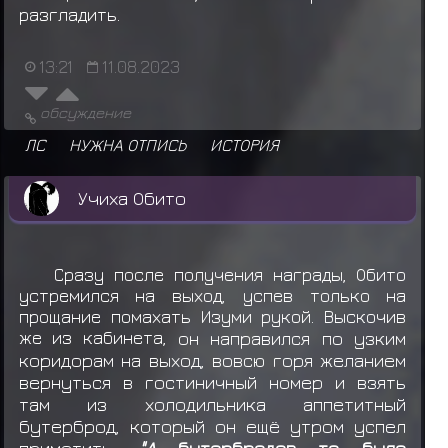
разгладить.
13:21
11.08.2023
обсуждение
ЛС
НУЖНА ОТПИСЬ
ИСТОРИЯ
Учиха Обито
Сразу после получения награды, Обито
устремился на выход, успев только на
прощание помахать Изуми рукой. Выскочив
же из кабинета,
он направился по узким
коридорам на выход, вовсю горя желанием
вернуться в гостиничный номер и взять
там из холодильника аппетитный
бутерброд, который он ещё утром успел