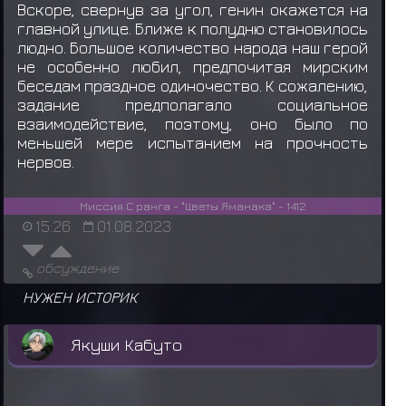
Вскоре, свернув за угол, генин окажется на
главной улице. Ближе к полудню становилось
людно. Большое количество народа наш герой
не особенно любил, предпочитая мирским
беседам праздное одиночество. К сожалению,
задание предполагало социальное
взаимодействие, поэтому, оно было по
меньшей мере испытанием на прочность
нервов.
Миссия С ранга - "Цветы Яманака" - 1412
15:26
01.08.2023
обсуждение
НУЖЕН ИСТОРИК
Якуши Кабуто