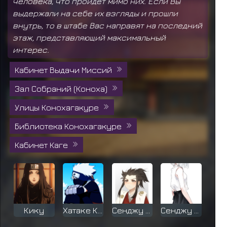
человека, что пройдёт мимо них. Если Вы
выдержали на себе их взгляды и прошли
внутрь, то в штабе Вас направят на последний
этаж, представляющий максимальный
интерес.
Кабинет Выдачи Миссий
Зал Собраний (Коноха)
Улицы Конохагакуре
Библиотека Конохагакуре
Кабинет Каге
Кику
Хатаке Какаш
Сенджу Ясума
Сенджу Казук