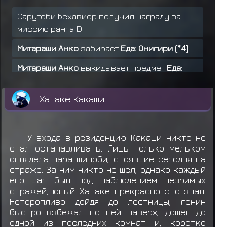
Сарутоби Бехавиор получил награду за
миссию ранга D
Митараши Анко
забирает
Еда: Онигири (*4)
Митараши Анко
выкидывает предмет
Еда:
Онигири (*4)
Хатаке Какаши
Ямато получил награду за миссию ранга C
Узумаки Сатору
теряет
Снаряжение:
Макимоно
У входа в резиденцию Какаши никто не
стал останавливать. Лишь только мельком
Узумаки Сатору получил награду за
оглядела пара шиноби, стоявшие сегодня на
миссию ранга D
страже. За ним никто не шел, однако каждый
его шаг был под наблюдением незримых
Хатаке Какаши получил награду за миссию
стражей, юный Хатаке прекрасно это знал.
ранга A
Неторопливо дойдя до лестницы, генин
быстро взбежал по ней наверх, дошел до
Учиха Итачи получил награду за миссию
одной из последних комнат и, коротко