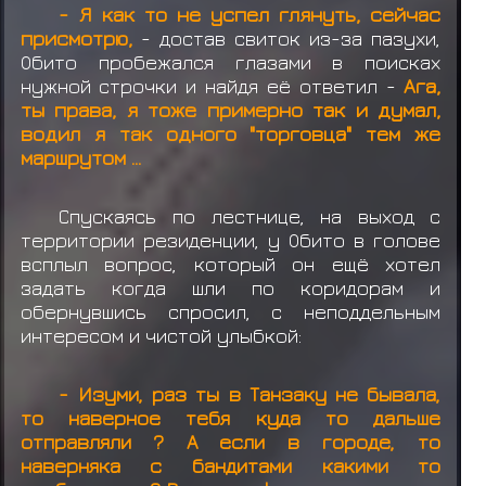
- Я как то не успел глянуть, сейчас
присмотрю,
- достав свиток из-за пазухи,
Обито пробежался глазами в поисках
нужной строчки и найдя её ответил -
Ага,
ты права, я тоже примерно так и думал,
водил я так одного "торговца" тем же
маршрутом ...
Спускаясь по лестнице, на выход с
территории резиденции, у Обито в голове
всплыл вопрос, который он ещё хотел
задать когда шли по коридорам и
обернувшись спросил, с неподдельным
интересом и чистой улыбкой:
- Изуми, раз ты в Танзаку не бывала,
то наверное тебя куда то дальше
отправляли ? А если в городе, то
наверняка с бандитами какими то