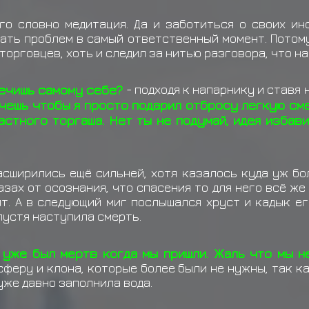
Сандайме Эй
забирает
Е
го словно медитация. Да и заботиться о своих ин
Сандайме Эй
забирает
чать проблем в самый ответственный момент. Потом
торговцев, хоть и следил за нитью разговора, что на
Сандайме Эй
забирает
речишь самому себе?
- подходя к напарнику и ставя 
чешь чтобы я просто подарил отбросу легкую сме
астного торгаша. Нет ты не подумай, идея избави
асширились ещё сильней, хотя казалось куда уж бо
зах от осознания, что спасения то для него всё же 
ит. А в следующий миг послышался хруст и кадык е
устя наступила смерть.
 уже был мертв когда мы пришли. Жаль что мы н
сферу и клона, которые более были не нужны, так к
уже давно заполнила вода.