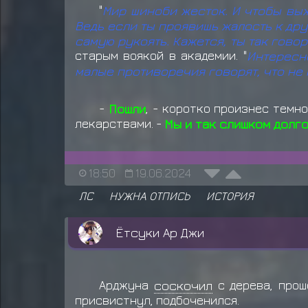
"
Мир шиноби жесток. И чтобы вы
Ведь если ты проявишь жалость к дру
самую рукоять. Кажется, ты так говор
старым воякой в академии. "
Интересн
малые противоречия говорят, что не 
-
Пошли
, - коротко произнес темн
лекарствами. -
Мы и так слишком долго
18:50
19.06.2024
ЛС
НУЖНА ОТПИСЬ
ИСТОРИЯ
Ётсуки Ар Джи
Арджуна
соскочил
с дерева, прош
присвистнул, подбоченился.