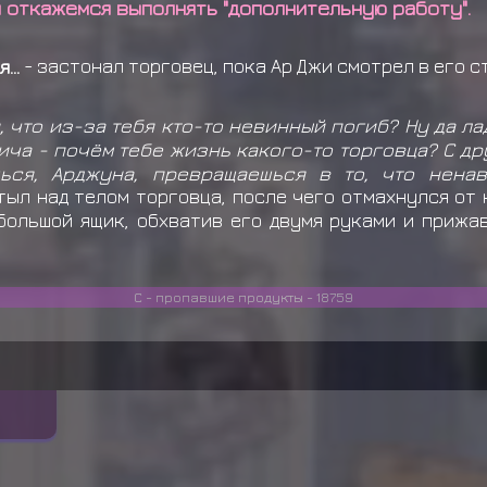
ы откажемся выполнять "дополнительную работу".
...
- застонал торговец, пока Ар Джи смотрел в его 
, что из-за тебя кто-то невинный погиб? Ну да лад
ича - почём тебе жизнь какого-то торговца? С др
ься, Арджуна, превращаешься в то, что ненав
тыл над телом торговца, после чего отмахнулся от
большой ящик, обхватив его двумя руками и прижа
С - пропавшие продукты - 18759