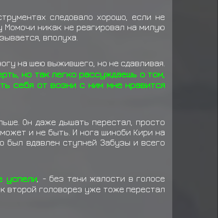
да: Данго (*3)
струментах следовало хорошо, если не
Еда: Рис карри (*5)
у Момочи никак не реагировал на милую
зывается, вполуха.
Еда: Онигири (*4)
ногу на шею выжившего, но не сдавливая.
рть, но так легко рассуждаешь о том,
ть себя от возни с ним мне нравится
льше. Он даже дышать перестал, просто
может и не быть. И нога шиноби Кири на
го был вдавлен ступней Забузы и всего
е успели
, - без тени жалости в голосе
ак второй головорез уже тоже перестал