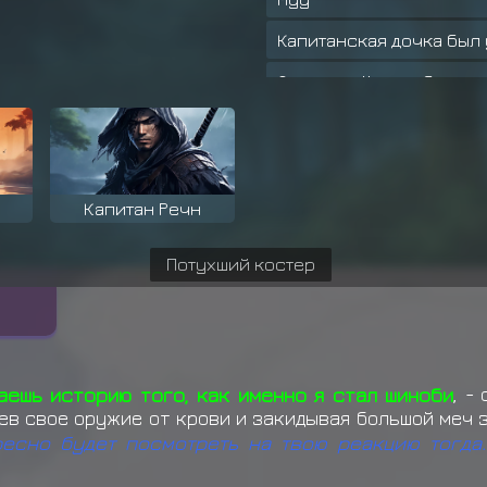
Капитанская дочка был 
Островной волк был ун
Сандайме Эй
забирает
Е
Сандайме Эй
забирает
Е
Сандайме Эй
забирает
Е
а
Капитан Речн
Сандайме Эй
забирает
Е
Потухший костер
Сандайме Эй
забирает
Сандайме Эй
забирает
Е
Сандайме Эй
забирает
Е
ешь историю того, как именно я стал шиноби
, -
в свое оружие от крови и закидывая большой меч за
Сандайме Эй
забирает
Е
ересно будет посмотреть на твою реакцию тогда
Сандайме Эй
забирает