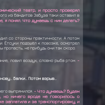
омический театр, и просто проверял
ного из бандитов Забуза таки оставил в
е, я понял. Что думаешь с ним делать?
дил со стороны практичности. А потом
и. Ётсуки подошёл к повозке, осмотрел
ы пропасть, не прибудь они так скоро.
ние, ловил воздух, словно рыба ртом.
-
ову... Балки... Потом взрыв...
чего выпрямился.
- Что думаешь? Будем
, но ничего вроде не говорилось о
же заплатила и за транспортировку, и