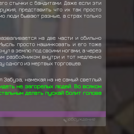
его стычки с бандитами. Даже если эти
ружия, представить что их так просто
мо люди бывают разные, а страх только
разваливается на две части и обильно
 Мысль просто нашинковать и его тоже
нул в землю под своими ногами, а через
м разбойником внутри и тот медленно
у одного из мертвых торговцев.
л Забуза, намекая на не самый светлый
видеть не загорелых людей. Во всяком
стальным делать пускай болит голова
обсуждение