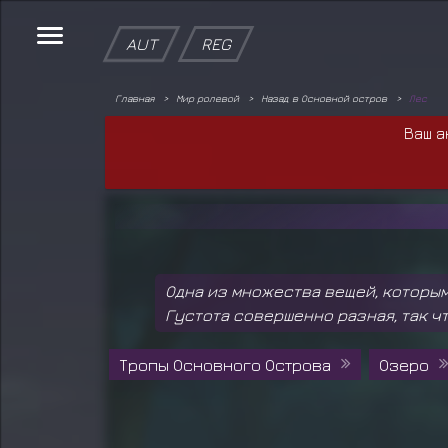
AUT
REG
Главная
Мир ролевой
Назад в Основной остров
Лес
Ваш а
Одна из множества вещей, которым
Густота совершенно разная, так чт
Тропы Основного Острова
Озеро