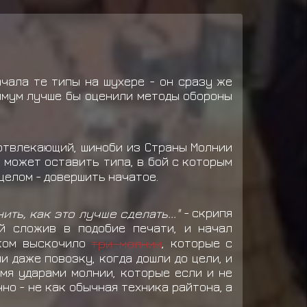
чала те типы на шухере - он сразу же
нимум лучше бы оценили методы обороны
отвлекающий, шиноби из Страны Молнии
 может оставить типа, в бой с которым
 целом - довершить начатое.
ь, как это лучше сделать..."
- скрипя
й сложив в подобие печати, и начал
ском выскочило
три молнии
, которые с
 даже повозку, когда дошли до цели, и
мя ударами молнии, которые если и не
но - не как обычная техника райтона, а