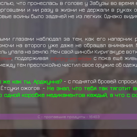
слью, что пронеслась в голове у Забузы во время 
рговцами и ни разу в жизни не держали в руках о
вые воины было задачей не из легких. Однако види
ными глазами наблюдал за тем, как его напарник 
омочи на второго уже даже не обращал внимания.
ель упала на землю. Меч свой шиноби Киригакуре вотк
опия
, поддерживая
сферу из воды
с пока ещё живы
между тем преспокойно чистил свое оружие об одежд
х же как ты, Арджунна?
- с поднятой бровей спроси
 Ётсуки ожогов. -
Не знал, что тебя так тяготит 
по одной коробке медикаментов каждый, а что с о
С - пропавшие продукты - 16403