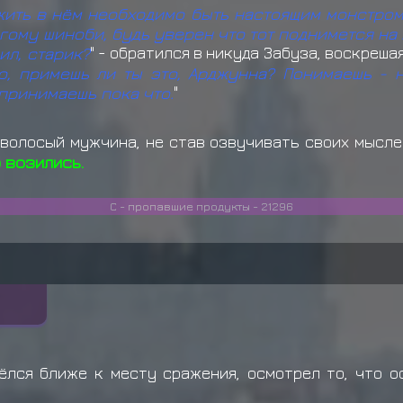
жить в нём необходимо быть настоящим монстром
гому шиноби, будь уверен что тот поднимется на 
ил, старик?
" - обратился в никуда Забуза, воскреш
о, примешь ли ты это, Арджунна? Понимаешь - 
принимаешь пока что.
"
оволосый мужчина, не став озвучивать своих мысле
 возились.
С - пропавшие продукты - 21296
ёлся ближе к месту сражения, осмотрел то, что о