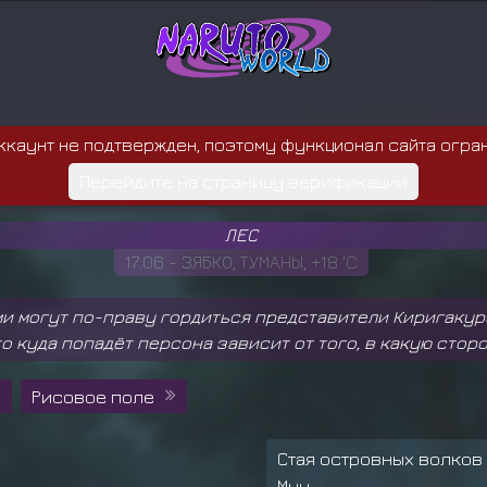
ккаунт не подтвержден, поэтому функционал сайта огра
Перейдите на страницу верификации
ЛЕС
17:06 - ЗЯБКО, ТУМАНЫ, +18 'C
и могут по-праву гордиться представители Киригакуре
о куда попадёт персона зависит от того, в какую стор
Рисовое поле
Стая островных волков
Муу