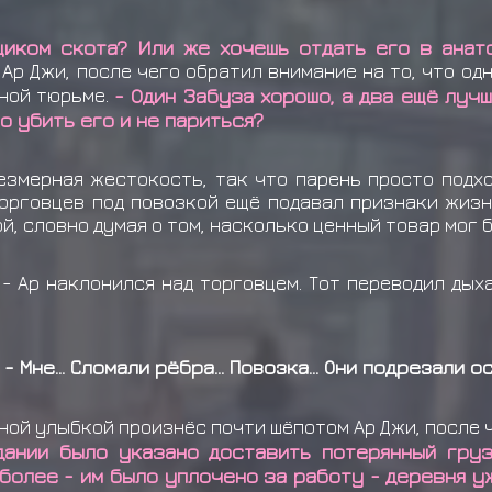
щиком скота? Или же хочешь отдать его в анат
 Ар Джи, после чего обратил внимание на то, что од
дной тюрьме.
- Один Забуза хорошо, а два ещё лучш
о убить его и не париться?
змерная жестокость, так что парень просто подхо
торговцев под повозкой ещё подавал признаки жизн
, словно думая о том, насколько ценный товар мог б
- Ар наклонился над торговцем. Тот переводил дыха
- Мне... Сломали рёбра... Повозка... Они подрезали осн
тной улыбкой произнёс почти шёпотом Ар Джи, после 
дании было указано доставить потерянный груз
 более - им было уплочено за работу - деревня у