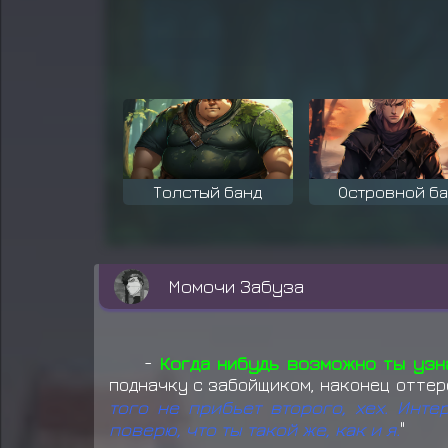
Толстый банд
Островной б
Момочи Забуза
-
Когда нибудь возможно ты узна
подначку с забойщиком, наконец оттере
того не прибьет второго, хех. Инт
поверю, что ты такой же, как и я.
"