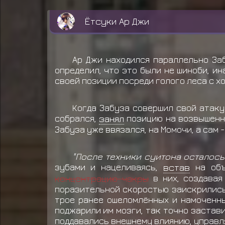
Ётсуки Ар Джи
Ар Джи находился параллельно Заб
определил, что это были не шиноби, и
своей позиции посреди голого леса с х
Когда Забуза совершил свой атаку
собрался,
занял
позицию на возвышенно
Забуза уже ввязался, на Момочи, а сам 
"После техники суитона осталось 
зубами и нацеливаясь,
встав
на объ
концентрацию чакры
в них, создавая
поразительной скоростью заискрились 
трое ранее ошеломлённых и намоченны
поджарили им мозги, так точно застави
поддавались внешнему влиянию, управля