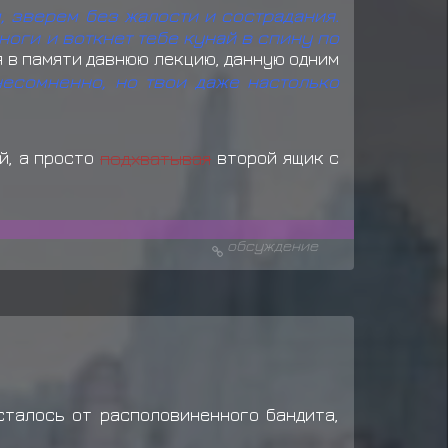
, зверем без жалости и сострадания.
ноги и воткнет тебе кунай в спину по
ая в памяти давнюю лекцию, данную одним
несомненно, но твои даже настолько
й, а просто
подхватывая
второй ящик с
обсуждение
сталось от располовиненного бандита,