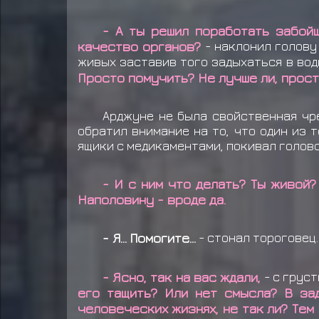
- А ты решил поработать забой
качество органов?
- наклонил голову
живых заставив того задыхаться в во
Просто помучить? Не лучше ли, прост
Арджуне не была свойственная чре
обратил внимание на то, что один из 
ящики с медикаментами, покивал головой
- И с ним что делать? Ты живой?
Наполовину - вроде да.
- Я... Помогите...
- стонал тороговец.
- Ясно, так на вас ждали,
- с грус
его тащить? Или нет смысла? В за
человеческих жизнях, не так ли? Тем