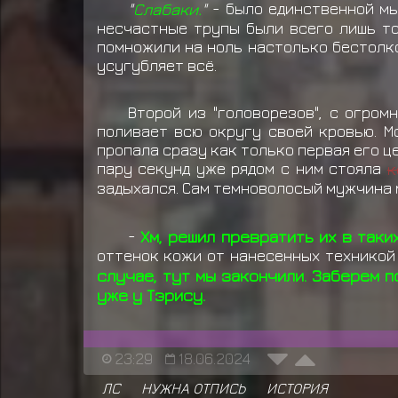
"
Слабаки.
"
- было единственной мы
несчастные трупы были всего лишь то
помножили на ноль настолько бестолко
усугубляет всё.
Второй из "головорезов", с огром
поливает всю округу своей кровью. М
пропала сразу как только первая его ц
пару секунд уже рядом с ним стояла
к
задыхался. Сам темноволосый мужчина 
-
Хм, решил превратить их в таки
оттенок кожи от нанесенных техникой
случае, тут мы закончили. Заберем 
уже у Тэрису.
23:29
18.06.2024
ЛС
НУЖНА ОТПИСЬ
ИСТОРИЯ