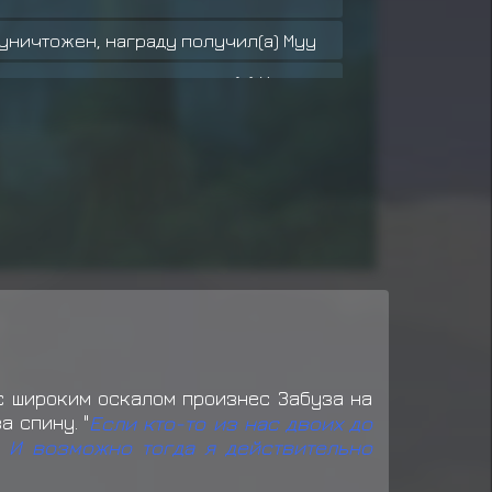
уничтожен, награду получил(а) Муу
ичтожен, награду получил(а) Муу
да: Данго (*3)
да: Данго (*3)
да: Данго (*3)
да: Данго (*3)
Еда: Онигири (*4)
да: Данго (*3)
да: Данго (*3)
 с широким оскалом произнес Забуза на
 спину. "
Если кто-то из нас двоих до
да: Данго (*3)
. И возможно тогда я действительно
Еда: Онигири (*4)