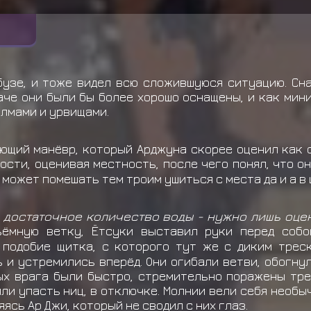
узе, и тоже видел всю сложившуюся ситуацию. Сна
наче они были бы более хорошо оснащены, и как ми
олмами и урвищами.
ющий манёвр, который Арджуна скорее оценил как 
сти, оценивая местность, после чего понял, что он
- может помешать тем троим ушиться с места да и а в
достаточное количество воды - нужно лишь оценит
ёмную ветку, Ётсуки выставил руки перед собо
 подобие щитка, с которого тут же с диким тре
и устремились вперёд. Они огибали ветви, обогнули
х врага были быстро, стремительно поражены тре
ли упасть ниц, в отключке. Молнии вели себя необыч
ясь Ар Джи, который не сводил с них глаз.