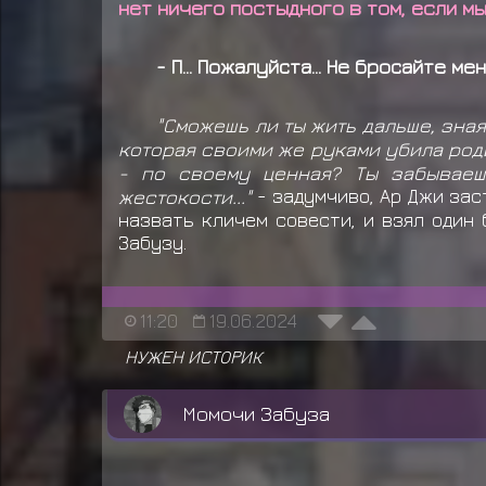
нет ничего постыдного в том, если м
- П... Пожалуйста... Не бросайте меня
"Сможешь ли ты жить дальше, зная
которая своими же руками убила род
- по своему ценная? Ты забываеш
жестокости..."
- задумчиво, Ар Джи зас
назвать кличем совести, и взял один 
Забузу.
11:20
19.06.2024
НУЖЕН ИСТОРИК
Момочи Забуза