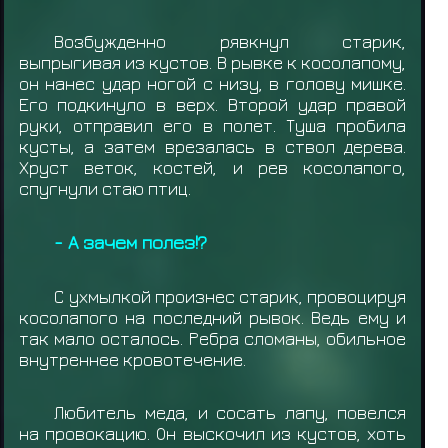
Возбужденно рявкнул старик,
выпрыгивая из кустов. В рывке к косолапому,
он нанес удар ногой с низу, в голову мишке.
Его подкинуло в верх. Второй удар правой
руки, отправил его в полет. Туша пробила
кусты, а затем врезалась в ствол дерева.
Хруст веток, костей, и рев косолапого,
спугнули стаю птиц.
- А зачем полез!?
С ухмылкой произнес старик, провоцируя
косолапого на последний рывок. Ведь ему и
так мало осталось. Ребра сломаны, обильное
внутреннее кровотечение.
Любитель меда, и сосать лапу, повелся
на провокацию. Он выскочил из кустов, хоть