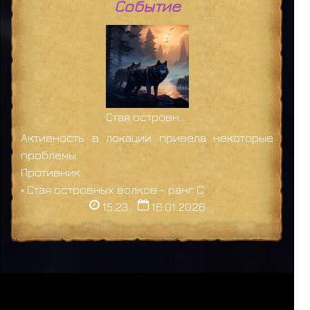
Событие
Стая островных волков
Активность в локации привела некоторые
проблемы.
Противник:
• Стая островных волков - ранг C
15:23
16.01.2026
1
2
3
4
5
6