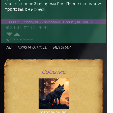
много калорий во время боя. После окончания
трапезы, он
исчез
.
Снижение популяции животных - С ранг, (Эй - 6к) - 4967
20:59
16.01.2026
обсуждение
ЛС
НУЖНА ОТПИСЬ
ИСТОРИЯ
Событие
Островной волк