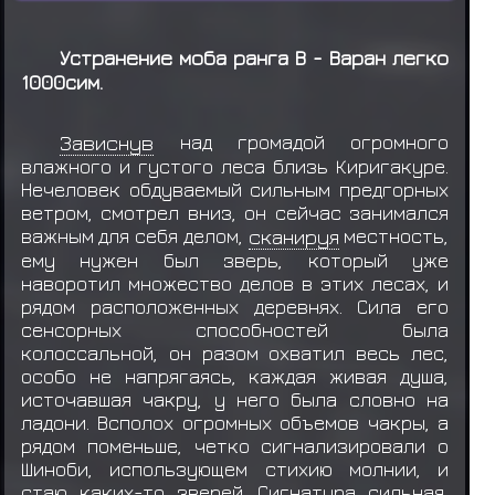
Устранение моба ранга В - Варан легко
1000сим.
Зависнув
над громадой огромного
влажного и густого леса близь Киригакуре.
Нечеловек обдуваемый сильным предгорных
ветром, смотрел вниз, он сейчас занимался
важным для себя делом,
сканируя
местность,
ему нужен был зверь, который уже
наворотил множество делов в этих лесах, и
рядом расположенных деревнях. Сила его
сенсорных способностей была
колоссальной, он разом охватил весь лес,
особо не напрягаясь, каждая живая душа,
источавшая чакру, у него была словно на
ладони. Всполох огромных объемов чакры, а
рядом поменьше, четко сигнализировали о
Шиноби, использующем стихию молнии, и
стаю каких-то зверей. Сигнатура сильная,