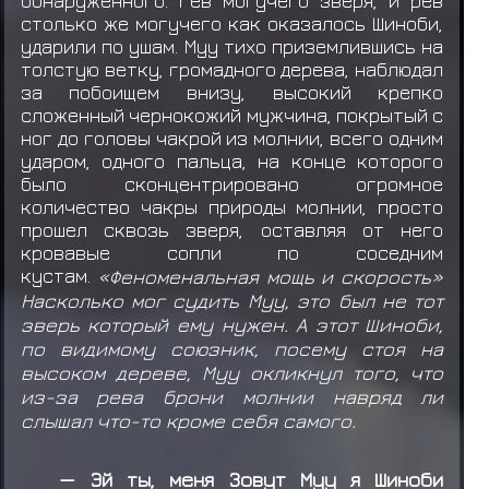
обнаруженного. Рев могучего зверя, и рев
столько же могучего как оказалось Шиноби,
ударили по ушам. Муу тихо приземлившись на
толстую ветку, громадного дерева, наблюдал
за побоищем внизу, высокий крепко
сложенный чернокожий мужчина, покрытый с
ног до головы чакрой из молнии, всего одним
ударом, одного пальца, на конце которого
было сконцентрировано огромное
количество чакры природы молнии, просто
прошел сквозь зверя, оставляя от него
кровавые сопли по соседним
кустам.
«Феноменальная мощь и скорость»
Насколько мог судить Муу, это был не тот
зверь который ему нужен. А этот Шиноби,
по видимому союзник, посему стоя на
высоком дереве, Муу окликнул того, что
из-за рева брони молнии навряд ли
слышал что-то кроме себя самого.
— Эй ты, меня Зовут Муу я Шиноби