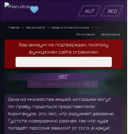
AUT
REG
Главная
Мир ролевой
Назад в Основной остров
Лес
Регистрация
Авторизация
Ваш аккаунт не подтвержден, поэтому
функционал сайта ограничен.
Перейдите на страницу верификации
ЛЕС
21:52 - ЗЯБКО, ТУМАНЫ, +18 'C
Одна из множества вещей, которыми могут
по-праву гордиться представители
Киригакуре, это лес, что окружает деревню.
Густота совершенно разная, так что куда
попадёт персона зависит от того, в какую