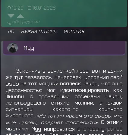
19:20
16.01.2026
обсуждение
ЛС
НУЖНА ОТПИСЬ
ИСТОРИЯ
Муу
Закончив з зачисткой леса, вот и дряни
же тут развелось, Нечеловек, устремил свой
взор
на тот мощный всплеск чакры, что он с
уверенностью мог идентифицировать как
Шиноби с громадными объемами чакры,
использующего стихию молнии, а рядом
сигнатуру какого-то крупного
животного.
«Не тот ли часом это зверь, что
мне нужен, следует проверить»
С этими
мыслями, Муу
направился
в сторону ранее