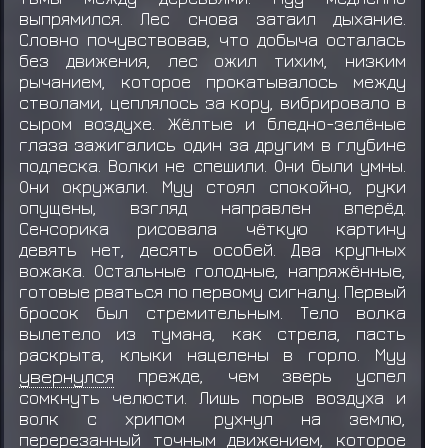
выпрямился. Лес снова затаил дыхание.
Словно почувствовав, что добыча осталась
без движения, лес ожил тихим, низким
рычанием, которое прокатывалось между
стволами, цеплялось за кору, вибрировало в
сыром воздухе. Жёлтые и бледно-зелёные
глаза зажигались один за другим в глубине
подлеска. Волки не спешили. Они были умны.
Они окружали. Муу стоял спокойно, руки
опущены, взгляд направлен вперёд.
Сенсорика рисовала чёткую картину
девять нет, десять особей. Два крупных
вожака. Остальные голодные, напряжённые,
готовые рваться по первому сигналу. Первый
бросок был стремительным. Тело волка
вылетело из тумана, как стрела, пасть
раскрыта, клыки нацелены в горло. Муу
увернулся
прежде, чем зверь успел
сомкнуть челюсти. Лишь порыв воздуха и
волк с хрипом рухнул на землю,
перерезанный точным движением, которое