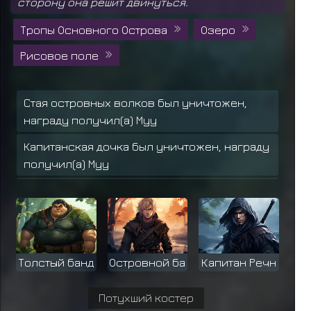
сторону она решит двинуться.
Тропы Основного Острова
Озеро
Рисовое поле
Стая островных волков был уничтожен,
награду получил(а) Муу
Капитанская дочка был уничтожен, награду
получил(а) Муу
Островной волк был уничтожен, награду
получил(а) Муу
Сандайме Эй
забирает
Еда: Данго (*3)
Сандайме Эй
забирает
Еда: Данго (*3)
Толстый банд
Островной ба
Капитан Речн
Сандайме Эй
забирает
Еда: Данго (*3)
Потухший костер