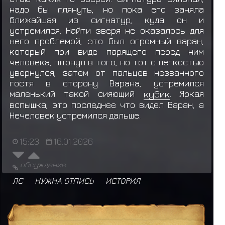
надо бы глянуть, но пока его заняла
ближайшая из сигнатур, куда он и
устремился. Найти зверя не оказалось для
него проблемой, это был огромный варан,
который при виде парящего перед ним
человека, плюнул в того, но тот с лёгкостью
увернулся, затем от пальцев незванного
гостя в сторону Варана, устремился
маленький такой сияющий
кубик
. Яркая
вспышка, это последнее что видел Варан, а
Нечеловек устремился дальше.
15:23
16.01.2026
обсуждение
ЛС
НУЖНА ОТПИСЬ
ИСТОРИЯ