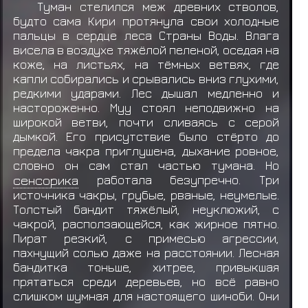
Туман стелился меж древних стволов,
будто сама Кири протянула свои холодные
пальцы в сердце леса Страны Воды. Влага
висела в воздухе тяжёлой пеленой, оседая на
коже, на листьях, на тёмных ветвях, где
капли собирались и срывались вниз глухими,
редкими ударами. Лес дышал медленно и
настороженно. Муу стоял неподвижно на
широкой ветви, почти сливаясь с серой
дымкой. Его присутствие было стёрто до
предела чакра приглушена, дыхание ровное,
словно он сам стал частью тумана. Но
сенсорика
работала безупречно. Три
источника чакры, грубые, рваные, неумелые.
Толстый бандит тяжёлый, неуклюжий, с
чакрой, расползающейся, как жирное пятно.
Пират резкий, с примесью агрессии,
пахнущий солью даже на расстоянии. Лесная
бандитка тоньше, хитрее, привыкшая
прятаться среди деревьев, но всё равно
слишком шумная для настоящего шиноби. Они