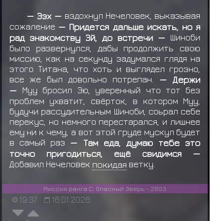
— Ээх —
вздохнул Нечеловек, выказывая
сожаление
— Придется дальше искать, но я
рад знакомству Эй, до встречи —
Шиноби
было развернулся, дабы продолжить свою
миссию, как на секунду задумался глядя на
этого Титана, что хоть и выглядел грозно,
все же был довольно потрепан.
— Держи
—
Муу бросил Эю, уверенный что тот без
проблем ухватит, свёрток, в котором Муу,
будучи рассудительным Шиноби, соьрал себе
перекус, но немного перестарался, и лишнее
ему ни к чему, а вот этой груде мускул будет
в самый раз
— Там еда, думаю тебе это
точно пригодиться, ещё свидимся —
Добавил Нечеловек
покидая
ветку.
Миссия ранга С: Опасный Зверь - 2603
19:37
16.01.2026