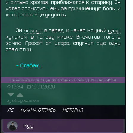
и сильно хромая, приближался к старику. Он
хотел отомстить ему за причиненную боль, и
хоть разок еще укусить.
Эй
рванул
в перед, и нанес мощный
удар
кулаком, в голову мишке. Впечатав того в
землю. Грохот от удара, спугнул еще одну
стаю птиц.
- Слабак...
Снижение популяции животных - С ранг, (Эй - 6к) - 4554
16:34
16.01.2026
обсуждение
ЛС
НУЖНА ОТПИСЬ
ИСТОРИЯ
Муу