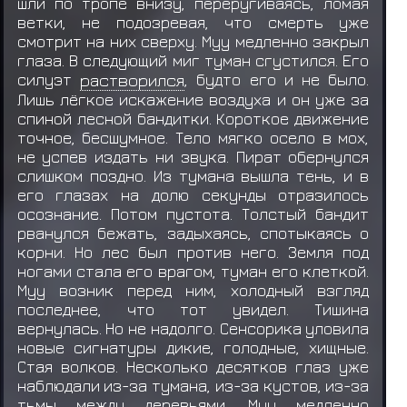
шли по тропе внизу, переругиваясь, ломая
ветки, не подозревая, что смерть уже
смотрит на них сверху. Муу медленно закрыл
глаза. В следующий миг туман сгустился. Его
силуэт
растворился
, будто его и не было.
Лишь лёгкое искажение воздуха и он уже за
спиной лесной бандитки. Короткое движение
точное, бесшумное. Тело мягко осело в мох,
не успев издать ни звука. Пират обернулся
слишком поздно. Из тумана вышла тень, и в
его глазах на долю секунды отразилось
осознание. Потом пустота. Толстый бандит
рванулся бежать, задыхаясь, спотыкаясь о
корни. Но лес был против него. Земля под
ногами стала его врагом, туман его клеткой.
Муу возник перед ним, холодный взгляд
последнее, что тот увидел. Тишина
вернулась. Но не надолго. Сенсорика уловила
новые сигнатуры дикие, голодные, хищные.
Стая волков. Несколько десятков глаз уже
наблюдали из-за тумана, из-за кустов, из-за
тьмы между деревьями. Муу медленно