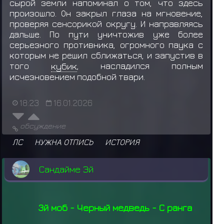
сырой земли напоминал о том, что здесь
произошло. Он закрыл глаза на мгновение,
проверяя сенсорикой округу. И направляясь
дальше. По пути уничтожив уже более
серьезного противника, огромного паука с
которым не решил сближаться, и запустив в
того
кубик
, насладился полным
исчезновением подобной твари.
18:23
16.01.2026
обсуждение
ЛС
НУЖНА ОТПИСЬ
ИСТОРИЯ
Сандайме Эй
3й моб - Черный медведь - С ранга