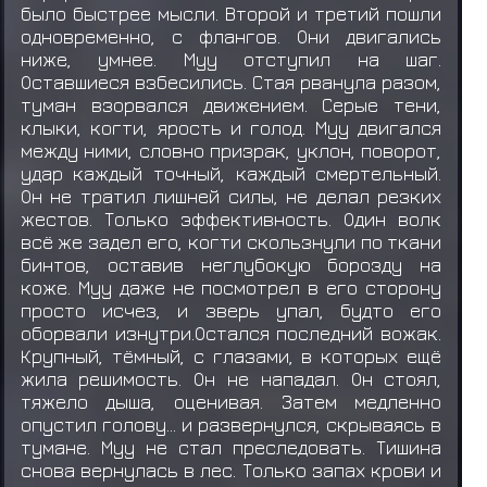
было быстрее мысли. Второй и третий пошли
одновременно, с флангов. Они двигались
ниже, умнее. Муу отступил на шаг.
Оставшиеся взбесились. Стая рванула разом,
туман взорвался движением. Серые тени,
клыки, когти, ярость и голод. Муу двигался
между ними, словно призрак, уклон, поворот,
удар каждый точный, каждый смертельный.
Он не тратил лишней силы, не делал резких
жестов. Только эффективность. Один волк
всё же задел его, когти скользнули по ткани
бинтов, оставив неглубокую борозду на
коже. Муу даже не посмотрел в его сторону
просто исчез, и зверь упал, будто его
оборвали изнутри.Остался последний вожак.
Крупный, тёмный, с глазами, в которых ещё
жила решимость. Он не нападал. Он стоял,
тяжело дыша, оценивая. Затем медленно
опустил голову… и развернулся, скрываясь в
тумане. Муу не стал преследовать. Тишина
снова вернулась в лес. Только запах крови и