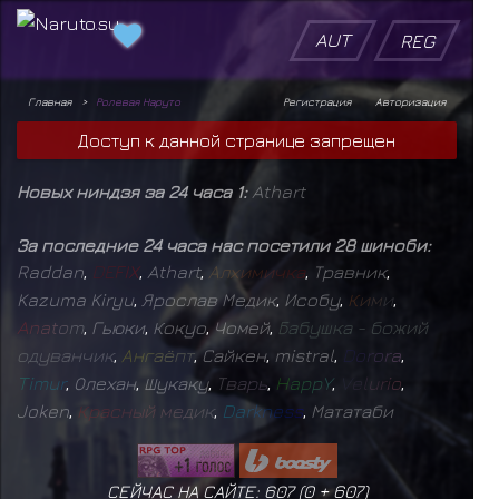
AUT
REG
Главная
Ролевая Наруто
Регистрация
Авторизация
Доступ к данной странице запрещен
Новых ниндзя за 24 часа 1:
Athart
За последние 24 часа нас посетили 28 шиноби:
Raddan
,
D
E
F
I
X
,
Athart
,
А
л
х
и
м
и
ч
к
а
,
Травник
,
Kazuma Kiryu
,
Ярослав Медик
,
Исобу
,
К
и
м
и
,
A
n
a
t
o
m
,
Гьюки
,
Кокуо
,
Чомей
,
Б
а
б
у
ш
к
а
-
б
о
ж
и
й
о
д
у
в
а
н
ч
и
к
,
А
н
г
а
ё
п
т
,
Сайкен
,
mistral
,
D
o
r
o
r
a
,
T
i
m
u
r
,
Олехан
,
Шукаку
,
Т
в
а
р
ь
,
H
a
p
p
Y
,
V
e
l
u
r
i
o
,
Joken
,
К
р
а
с
н
ы
й
м
е
д
и
к
,
D
a
r
k
n
e
s
s
,
Мататаби
СЕЙЧАС НА САЙТЕ: 607 (
0
+
607
)