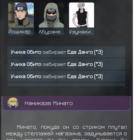
Йошикаре
Абураме Шино
Узумаки Реми
Учиха Обито
забирает
Еда: Данго (*3)
Учиха Обито
забирает
Еда: Данго (*3)
Учиха Обито
забирает
Еда: Данго (*3)
Учиха Обито
забирает
Еда: Данго (*3)
Учиха Обито
забирает
Еда: Данго (*3)
Намиказе Минато
Учиха Обито
забирает
Еда: Рис карри (*5)
Учиха Обито
забирает
Еда: Онигири (*4)
Минато, покуда он со стриком плутал
между стеллажей магазина, задумывается о
Учиха Обито
забирает
Еда: Онигири (*4)
том, удается ли ему помочь Хироши. Он