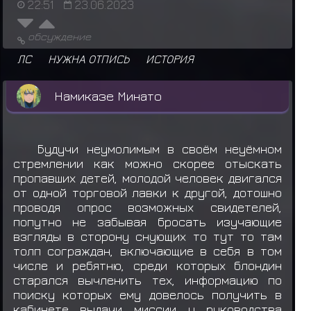
22:51
23.06.2023
обсуждение
ЛС
НУЖНА ОТПИСЬ
ИСТОРИЯ
Намиказе Минато
Будучи неумолимым в своём неуёмном
стремлении как можно скорее отыскать
пропавших детей, молодой человек двигался
от одной торговой лавки к другой, дотошно
проводя опрос возможных свидетелей,
попутно не забывая бросать изучающие
взгляды в сторону снующих то тут то там
толп сограждан, включающие в себя в том
числе и ребятню, среди которых блондин
старался вычленить тех, информацию по
поиску которых ему довелось получить в
кабинете выдачи миссии у руководства