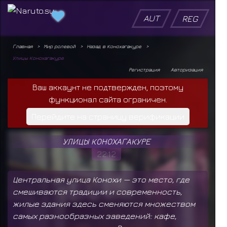
AUT
REG
Главная
Мир ролевой
Назад в Конохагакуре
Улицы Конохагакуре
Регистрация
Авторизация
Ваш аккаунт не подтвержден, поэтому
функционал сайта ограничен.
Перейдите на страницу верификации
УЛИЦЫ КОНОХАГАКУРЕ
22:12
Центральная улица Конохи — это место, где
смешиваются традиции и современность,
жилые здания здесь сменяются множеством
самых разнообразных заведений: кафе,