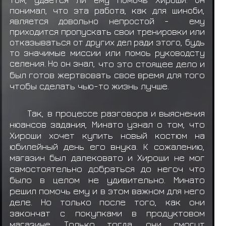
понимал, что эта работа, как для шиноби,
Учиха Обито
забирает
Еда: Данго (*3)
является довольно непростой - ему
приходится пропускать свои тренировки или
Учиха Обито
забирает
Еда: Данго (*3)
отказываться от других дел ради этого, будь
то значимые миссии или помоь руководсту
Учиха Обито
забирает
Еда: Данго (*3)
селения. Но он знал,
что это стоящее дело и
Учиха Обито
забирает
Еда: Данго (*3)
был готов жертвовать свое время для того
чтобы сделать чью-то жизнь лучше.
Учиха Обито
забирает
Еда: Онигири (*4)
Так, в процессе разговора и выяснения
Учиха Обито
забирает
Еда: Данго (*3)
нюансов задания, Минато узнал о том, что
Узумаки Наника
выкидывает предмет
Еда:
Хироши хочет купить новый костюм на
Данго (*3)
юбилейный день его внука. К сожалению,
магазин был далековато и Хироши не мог
самостоятельно добраться до негоч что
было в целом не удивительно. М
инато
решил помочь ему и в этом важном для него
деле. Но только после того, как они
закончат с покупками в продуктовом
магазине. Только тогда, они смогут