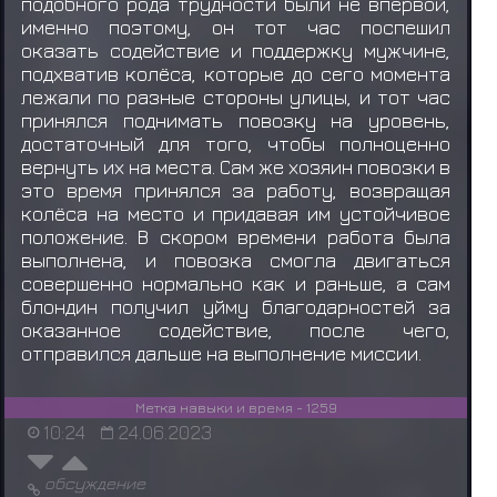
подобного рода трудности были не впервой,
именно поэтому, он тот час поспешил
оказать содействие и поддержку мужчине,
подхватив колёса, которые до сего момента
лежали по разные стороны улицы, и тот час
принялся поднимать повозку на уровень,
достаточный для того, чтобы полноценно
вернуть их на места. Сам же хозяин повозки в
это время принялся за работу, возвращая
колёса на место и придавая им устойчивое
положение. В скором времени работа была
выполнена, и повозка смогла двигаться
совершенно нормально как и раньше, а сам
блондин получил уйму благодарностей за
оказанное содействие, после чего,
отправился дальше на выполнение миссии.
Метка навыки и время - 1259
10:24
24.06.2023
обсуждение