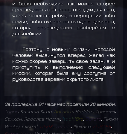
и было необходимо как можно скорее
проследовать в сторону площади для того,
чтобы отыскать ребят, и вернуть их либо
семье, либо охране на входе в деревню,
которая впоследствии разберётся с
дальнейшим.
Поэтому, с новыми силами, молодой
человек выдвинулся вперёд, желая как
можно скорее завершить своё задание, и
приступить к выполнению следующей
миссии, которая была ему доступна от
руководства деревни скрытого листа.
За последние 24 часа нас посетили 26 шиноби:
Т
в
а
р
ь
,
Kazuma Kiryu
,
А
н
г
а
ё
п
т
,
Raddan
,
Травник
,
Сайкен
,
Ярослав Медик
,
I
t
a
c
h
i
B
r
o
,
D
o
r
o
r
a
,
Гьюки
,
Исобу
,
mistral
,
D
E
F
I
X
,
V
e
l
u
r
i
o
,
Шукаку
,
F
O
S
T
E
R
,
Б
а
т
ё
к
,
К
и
м
и
,
Чомей
,
Мататаби
,
О
м
е
ж
к
а
,
Сон Гоку
,