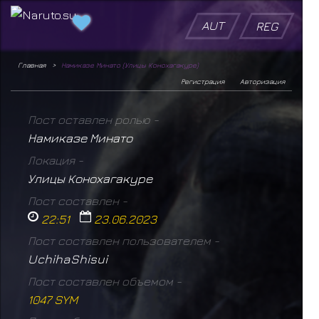
AUT
REG
Главная
Намиказе Минато (Улицы Конохагакуре)
Регистрация
Авторизация
Пост оставлен ролью -
Намиказе Минато
Локация -
Улицы Конохагакуре
Пост составлен -
22:51
23.06.2023
Пост составлен пользователем -
UchihaShisui
Пост составлен объемом -
1047 SYM