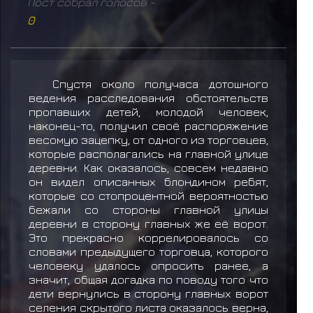
Пост собрал голосов -
0
Спустя около получаса дотошного
ведения расследования обстоятельств
пропавших детей, молодой человек,
наконец-то, получил своё распоряжение
весомую зацепку, от одного из торговцев,
которые располагались на главной улице
деревни. Как оказалось, совсем недавно
он видел описанных блондином ребят,
которые со стопроцентной вероятностью
бежали со стороны главной улицы
деревни в сторону главных же её ворот.
Это прекрасно коррелировалось со
словами предыдущего торговца, которого
человеку удалось опросить ранее, а
значит, общая догадка по поводу того что
дети вернулись в сторону главных ворот
селения скрытого листа оказалось верна,