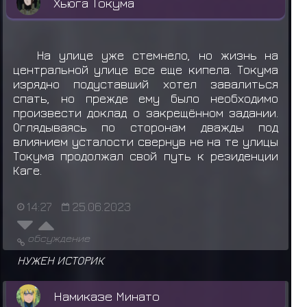
Хьюга Токума
На улице уже стемнело, но жизнь на
центральной улице все еще кипела. Токума
изрядно подуставший хотел завалиться
спать, но прежде ему было необходимо
произвести доклад о закрещённом задании.
Оглядываясь по сторонам дважды под
влиянием усталости свернув не на те улицы
Токума продолжал свой путь к резиденции
Каге.
14:27
25.06.2023
обсуждение
НУЖЕН ИСТОРИК
Намиказе Минато