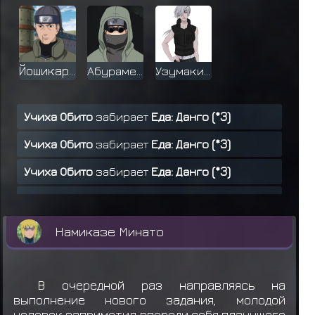
Йошикаре
Абураме Шино
Узумаки Реми
Учиха Обито
забирает
Еда: Данго (*3)
Учиха Обито
забирает
Еда: Данго (*3)
Учиха Обито
забирает
Еда: Данго (*3)
Учиха Обито
забирает
Еда: Данго (*3)
Учиха Обито
забирает
Еда: Данго (*3)
Намиказе Минато
Учиха Обито
забирает
Еда: Рис карри (*5)
Учиха Обито
забирает
Еда: Онигири (*4)
В очередной раз направляясь на
выполнение нового задания, молодой
Учиха Обито
забирает
Еда: Онигири (*4)
человек заприметил впереди себя плачущего