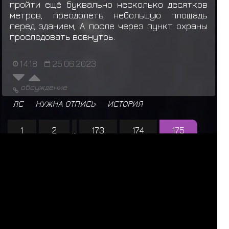
пройти ещё буквально несколько десятков
метров, преодолеть небольшую площадь
перед зданием, А после через пункт охраны
проследовать вовнутрь.
14:18
25.06.2023
обсуждение
ЛС
НУЖНА ОТПИСЬ
ИСТОРИЯ
1
2
...
173
174
175
176
177
...
197
198
За последние 24 часа нас посетили 23 шиноби:
Т
в
а
р
ь
,
А
н
г
а
ё
п
т
,
Р
и
к
к
и
Т
и
к
к
и
,
F
O
S
T
E
R
,
Raddan
,
mistral
,
Kazuma Kiryu
,
Шукаку
,
Сайкен
,
Кокуо
,
Сон
Гоку
,
Травник
,
Ярослав Медик
,
I
t
a
c
h
i
B
r
o
,
D
o
r
o
r
a
,
Гьюки
,
Исобу
,
D
E
F
I
X
,
V
e
l
u
r
i
o
,
Б
а
т
ё
к
,
К
и
м
и
,
Чомей
,