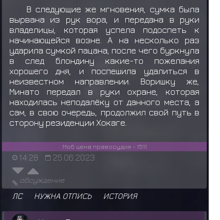
В следующие же мгновения, сумка была
вырвана из рук вора, и передана в руки
владелицы, которая успела подоспеть к
начинающейся возне. А на несколько раз
ударила сумкой пацана, после чего буркнула
в след блондину какие-то пожелания
хорошего дня, и поспешила удалиться в
неизвестном направлении. Воришку же,
Минато передал в руки охране, которая
находилась неподалёку от данного места, а
сам, в свою очередь, продолжил свой путь в
сторону резиденции Хокаге.
Моб цена правосудия - 1511
14:28
25.06.2023
обсуждение
ЛС
НУЖНА ОТПИСЬ
ИСТОРИЯ