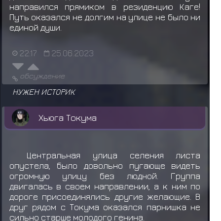
направился прямиком в резиденцию Каге!
Путь оказался не долгим на улице не было ни
единой души.
22:17
25.06.2023
обсуждение
НУЖЕН ИСТОРИК
Хьюга Токума
Центральная улица селения листа
опустела, было довольно пугающе видеть
огромную улицу без людной. Группа
двигалась в своем направлении, а к ним по
дороге присоединялись другие желающие. В
друг рядом с Токума оказался парнишка не
сильно старше молодого генина.