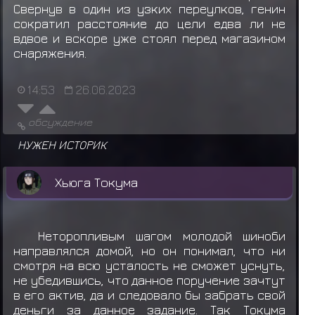
Свернув в один из узких переулков, генин
сократил расстояние до цели едва ли не
вдвое и вскоре уже стоял перед магазином
снаряжения.
14:53
26.06.2023
обсуждение
НУЖЕН ИСТОРИК
Хьюга Токума
Неторопливым шагом молодой шиноби
направлялся домой, но он понимал, что ни
смотря на всю усталость не сможет уснуть,
не убедившись, что данное поручение зачтут
в его актив, да и следовало бы забрать свой
деньги за данное задание. Так Токума