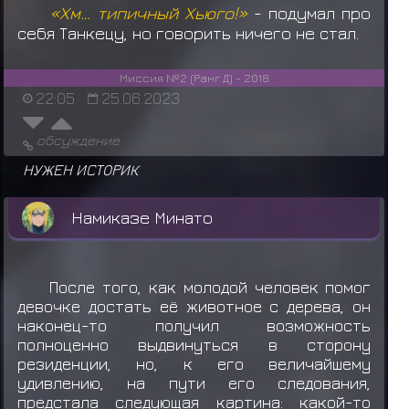
«Хм… типичный Хьюго!»
- подумал про
себя Танкецу, но говорить ничего не стал.
Миссия №2 (Ранг Д) - 2018
22:05
25.06.2023
обсуждение
НУЖЕН ИСТОРИК
Намиказе Минато
После того, как молодой человек помог
девочке достать её животное с дерева, он
наконец-то получил возможность
полноценно выдвинуться в сторону
резиденции, но, к его величайшему
удивлению, на пути его следования,
предстала следующая картина: какой-то