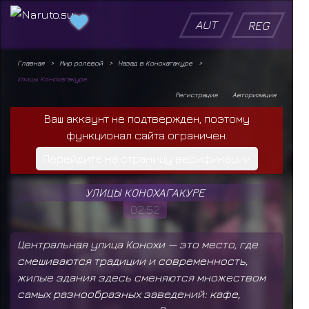
AUT
REG
Главная
Мир ролевой
Назад в Конохагакуре
Улицы Конохагакуре
Регистрация
Авторизация
Ваш аккаунт не подтвержден, поэтому
функционал сайта ограничен.
Перейдите на страницу верификации
УЛИЦЫ КОНОХАГАКУРЕ
02:52
Центральная улица Конохи — это место, где
смешиваются традиции и современность,
жилые здания здесь сменяются множеством
самых разнообразных заведений: кафе,