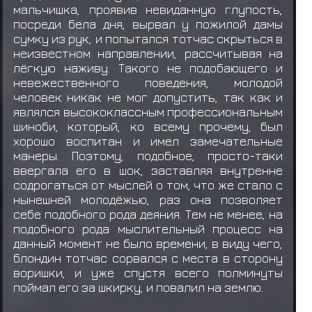
мальчишка, проявив невиданную глупость,
посреди бела дня, вырвал у пожилой дамы
сумку из рук, и попытался тотчас скрыться в
неизвестном направлении, рассчитывая на
лёгкую наживу. Такого не подобающего и
невежественного поведения, молодой
человек никак не мог допустить, так как и
являлся высококлассным профессиональным
шиноби, который, ко всему прочему, был
хорошо воспитан и имел замечательные
манеры. Поэтому, подобное, просто-таки
ввергала его в шок, заставляя внутренне
содрогаться от мыслей о том, что же стало с
нынешней молодёжью, раз она позволяет
себе подобного рода деяния. Тем не менее, на
подобного рода мыслительный процесс на
данный момент не было времени, в виду чего,
блондин тотчас сорвался с места в сторону
воришки, и уже спустя всего полминуты
поймал его за шкирку, и повалил на землю.