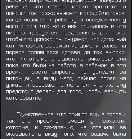
ребёнка, что слёзно молил прохожих о
Учиха Обито
забирает
Еда: Данго (*3)
помощи. Как позже выяснил молодой человек,
когда подошёл к ребёнку и осведомился у
Учиха Обито
забирает
Еда: Данго (*3)
него о том, что же с ним случилось и что
именно требуется предпринять для того,
Учиха Обито
забирает
Еда: Данго (*3)
чтобы его успокоить, он узнал, что домашний
кот их семьи, выбежал из дома, и залез на
Учиха Обито
забирает
Еда: Данго (*3)
первое попавшееся дерево, да так высоко,
Учиха Обито
забирает
Еда: Онигири (*4)
что никто не мог его достать точка родители
пока что были на работе, а ребёнок, в это
Учиха Обито
забирает
Еда: Данго (*3)
время, просто-напросто не уследил за
питомцем, в виду чего, сейчас стоял на
Узумаки Наника
выкидывает предмет
Еда:
улице, и совершенно не знал, что же ему
Данго (*3)
предстоит делать для того, чтобы вернуть
кота обратно.
Единственное, что пришло ему в голову,
так это просить помощи у прохожих,
которые, к сожалению, не спешили её
оказывать в виду того, что задача была