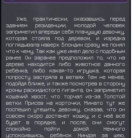
Уже, практически, оказавшись перед
зданием резиденции, молодой человек
заприметил впереди себя плачущую девочку,
которая стояла под деревом, и изредка
поглядывала наверх. Блондин сразу же понял
что к чему, Так как уже имел дело с подобным
ранее. Он заранее предположил то, что на
дереве находится либо животное данного
ребёнка, либо какая-то игрушка, которая
попросту застряла в ветвях. Тем не менее,
подойдя ближе, и также посмотрев в сторону
кроны раскидистого гиганта, он заприметил
кошачий хвост, что торчал из-за Толстой
ветки. Присев на корточки, Минато тут же
поспешил утешить девочку, сказав, что он
совсем скоро достанет кошку, и с неё всё
будет в порядке, и после, они смогут
спокойно пойти домой. Немного
успокоившись, ребёнок Ниндзя за шею,