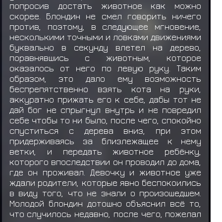
попросив достать животное как можно
скорее. Блондин не смел говорить ничего
против, поэтому, в следующее мгновение,
несколькими точными и ловками движениями
буквально в секунду влетел на дерево,
поравнявшись с животным, которое
оказалось от него по левую руку. Таким
образом, это дало ему возможность
беспрепятственно взять кота на руки,
аккуратно прижать его к себе, дабы тот не
дай бог не спрыгнул внутрь и не повредил
себе чтобы то ни было, после чего, спокойно
спуститься с дерева вниз, при этом
придерживаясь за близлежащее к нему
ветки, и передать животное ребёнку,
которого впоследствии он проводил до дома,
где он проживал. Девочку и животное уже
ждали родители, которые явно беспокоились
в виду того, что не знали о произошедшем.
Молодой блондин дотошно объяснил всё то,
что случилось недавно, после чего, пожелал