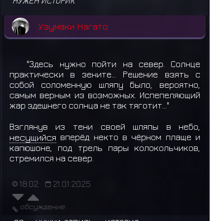
НУЖЕН ИСТОРИК
Узумаки Нагато
"Здесь нужно пойти на север. Солнце
практически в зените... Решение взять с
собой соломенную шляпу было, вероятно,
самым верным из возможных. Испепеляющий
жар здешнего солнца не так тяготит..."
Взглянув из тени своей шляпы в небо,
несущийся
вперёд некто в чёрном плаще и
капюшоне, под трель пары колокольчиков,
стремился на север.
18:02
21.01.2025
обсуждение