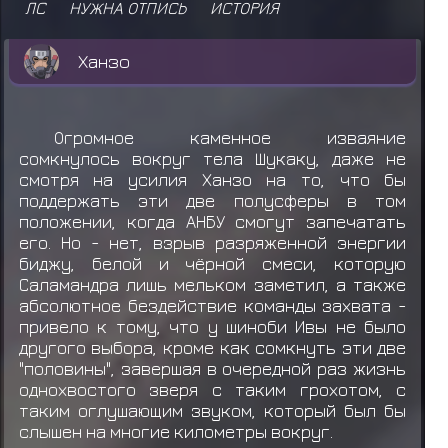
ЛС
НУЖНА ОТПИСЬ
ИСТОРИЯ
Ханзо
Огромное каменное изваяние
сомкнулось вокруг тела Шукаку, даже не
смотря на усилия Ханзо на то, что бы
поддержать эти две полусферы в том
положении, когда АНБУ смогут запечатать
его. Но - нет, взрыв разряженной энергии
биджу, белой и чёрной смеси, которую
Саламандра лишь мельком заметил, а также
абсолютное бездействие команды захвата -
привело к тому, что у шиноби Ивы не было
другого выбора, кроме как сомкнуть эти две
"половины", завершая в очередной раз жизнь
однохвостого зверя с таким грохотом, с
таким оглушающим звуком, который был бы
слышен на многие километры вокруг.