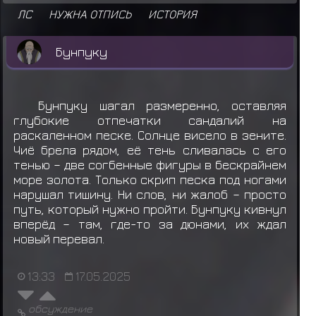
ЛС
НУЖНА ОТПИСЬ
ИСТОРИЯ
Лайт не смог получить
Агава
Лайт не смог получить
Агава
Бунпуку
Лайт получает
Агава
Конан не смог получить
Агава
Бунпуку шагал размеренно, оставляя
глубокие отпечатки сандалий на
раскаленном песке. Солнце висело в зените.
Чиё брела рядом, её тень сливалась с его
тенью – две согбенные фигуры в бескрайнем
море золота. Только скрип песка под ногами
нарушал тишину. Ни слов, ни жалоб – просто
путь, который нужно пройти. Бунпуку кивнул
вперёд – там, где-то за дюнами, их ждал
новый перевал.
13:33
17.05.2025
обсуждение