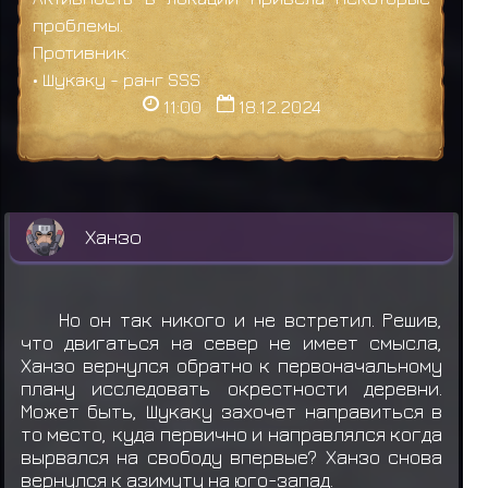
проблемы.
Противник:
• Шукаку - ранг SSS
11:00
18.12.2024
Ханзо
Но он так никого и не встретил. Решив,
что двигаться на север не имеет смысла,
Ханзо вернулся обратно к первоначальному
плану исследовать окрестности деревни.
Может быть, Шукаку захочет направиться в
то место, куда первично и направлялся когда
вырвался на свободу впервые? Ханзо снова
вернулся к азимуту на юго-запад.