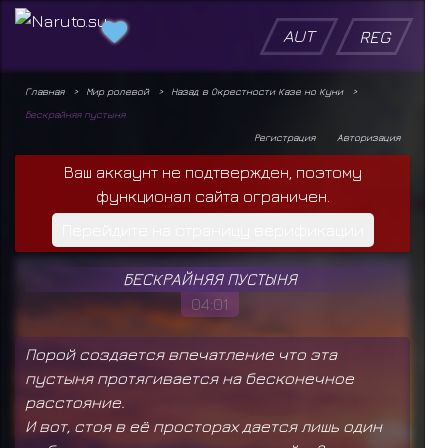
AUT
REG
Главная
Мир ролевой
Назад в Окрестности Казе но Куни
Бескрайняя пустыня
Регистрация
Авторизация
Ваш аккаунт не подтвержден, поэтому
функционал сайта ограничен.
Перейдите на страницу верификации
БЕСКРАЙНЯЯ ПУСТЫНЯ
04:01
Порой создается впечатление что эта
пустыня протягивается на бесконечное
расстояние.
И вот, стоя в её просторах дается лишь один