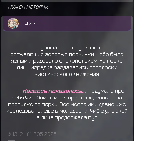
НУЖЕН ИСТОРИК
Чиё
Лунный свет спускался на
остывающие золотые песчинки. Небо было
ясным и радовало спокойствием. На песке
лишь изредка раздавались отголоски
мистического движения.
"
Надеюсь показалось...
" Подумала про
себя Чиё. Они шли неторопливо, словно на
прогулке по парку. Все места ими давно уже
исследованы, еще в молодости. Чиё с улыбкой
на лице продолжала путь
13:12
17.05.2025