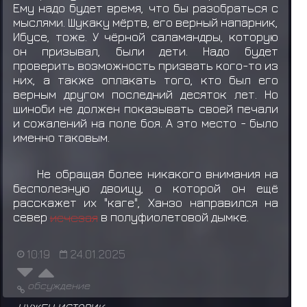
Ему надо будет время, что бы разобраться с
мыслями. Шукаку мёртв, его верный напарник,
Ибусе, тоже. У чёрной саламандры, которую
он призывал, были дети. Надо будет
проверить возможность призвать кого-то из
них, а также оплакать того, кто был его
верным другом последний десяток лет. Но
шиноби не должен показывать своей печали
и сожалений на поле боя. А это место - было
именно таковым.
Не обращая более никакого внимания на
бесполезную двоицу, о которой он ещё
расскажет их "каге", Ханзо направился на
север
исчезая
в полуфиолетовой дымке.
10:19
24.01.2025
обсуждение