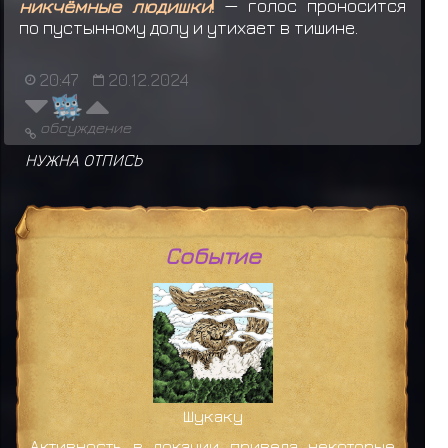
никчёмные людишки
!
— голос проносится
по пустынному долу и утихает в тишине.
20:47
20.12.2024
обсуждение
НУЖНА ОТПИСЬ
Событие
Шукаку
Активность в локации привела некоторые