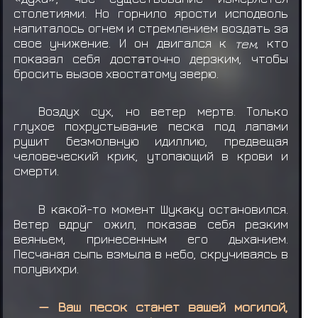
столетиями. Но горнило ярости исподволь
напиталось огнем и стремлением воздать за
свое унижение. И он двигался к
тем
, кто
показал себя достаточно дерзким, чтобы
бросить вызов хвостатому зверю.
Воздух сух, но ветер мертв. Только
глухое похрустывание песка под лапами
рушит безмолвную идиллию, предвещая
человеческий крик, утопающий в крови и
смерти.
В какой-то момент Шукаку остановился.
Ветер вдруг ожил, показав себя резким
веяньем, принесенным его дыханием.
Песчаная сыпь взмыла в небо, скручиваясь в
полувихри.
— Ваш песок станет вашей могилой,