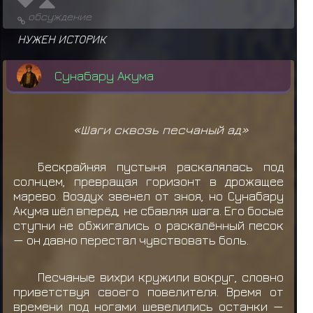
обсуждение
НУЖЕН ИСТОРИК
Сунабару Акума
«Шаги сквозь песчаный ад»
Бескрайняя пустыня раскалялась под
солнцем, превращая горизонт в дрожащее
марево. Воздух звенел от зноя, но Сунабару
Акума шёл вперёд, не сбавляя шага. Его босые
ступни не обжигались о раскалённый песок
— он давно перестал чувствовать боль.
Песчаные вихри кружили вокруг, словно
приветствуя своего повелителя. Время от
времени под ногами шевелились останки —