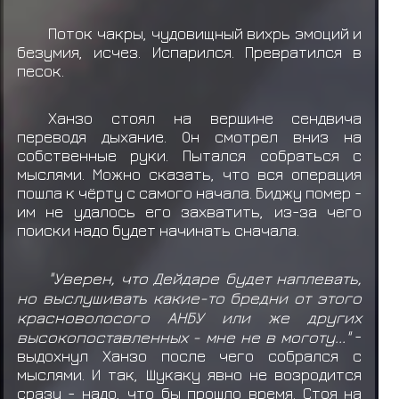
Поток чакры, чудовищный вихрь эмоций и
безумия, исчез. Испарился. Превратился в
песок.
Ханзо стоял на вершине сендвича
переводя дыхание. Он смотрел вниз на
собственные руки. Пытался собраться с
мыслями. Можно сказать, что вся операция
пошла к чёрту с самого начала. Биджу помер -
им не удалось его захватить, из-за чего
поиски надо будет начинать сначала.
"Уверен, что Дейдаре будет наплевать,
но выслушивать какие-то бредни от этого
красноволосого АНБУ или же других
высокопоставленных - мне не в моготу..."
-
выдохнул Ханзо после чего собрался с
мыслями. И так, Шукаку явно не возродится
сразу - надо, что бы прошло время. Стоя на