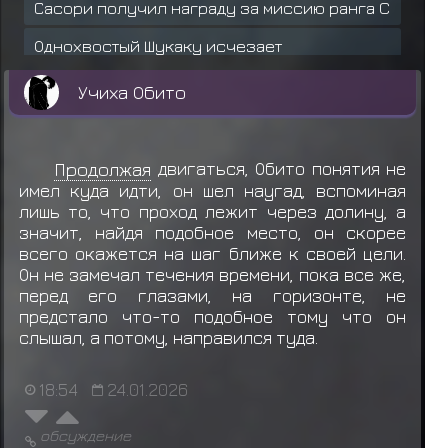
Сасори получил награду за миссию ранга C
Однохвостый Шукаку исчезает
Гаара мертв/а
Учиха Обито
Сумасшедшая Узумаки был уничтожен,
награду получил(а) Гаара
Продолжая
двигаться, Обито понятия не
Сандайме Казекаге не смог получить
имел куда идти, он шел наугад, вспоминая
Агава
лишь то, что проход лежит через долину, а
значит, найдя подобное место, он скорее
Сандайме Казекаге не смог получить
всего окажется на шаг ближе к своей цели.
Агава
Он не замечал течения времени, пока все же,
перед его глазами, на горизонте, не
Лайт получает
Агава
предстало что-то подобное тому что он
слышал, а потому, направился туда.
Лайт не смог получить
Агава
18:54
24.01.2026
Лайт не смог получить
Агава
Лайт не смог получить
Агава
обсуждение