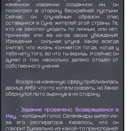
каменном изваянии созданном им, он
посмотрел в сторону бескрайней пустыни.
Сейчас он случайным образом спас
оставшихся в Суне жителей этой страны. Те,
кто не захотел уходить по личным, или нет,
причинам, или же из-за своих убеждений.
Убеждения - сильная штука. Ханзо всегда
считал, что жизнь кончается тогда, когда у
тебя нету того, во что ты веришь. И сейчас он
думал о том, насколько далеко отошёл от
собственного учения.
Вскоре на каменную сферу приблизилась
двоица. АНБУ что-то хотели сказать, но Ханзо
обернулся люто зыркнув в их сторону.
- Задание провалено. Возвращаемся в
Иву,
- холодный голос Саламандры шипел из-
за его респиратора. Казалось, что он
говорит буквально из какой-то преисподней.