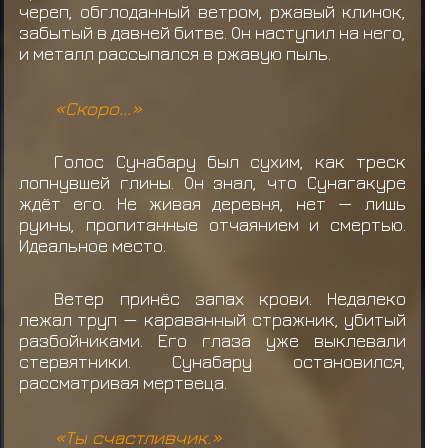
череп, обглоданный ветром, ржавый клинок,
забытый в давней битве. Он наступил на него,
и металл рассыпался в ржавую пыль.
«Скоро...»
Голос Сунабару был сухим, как треск
лопнувшей глины. Он знал, что Сунагакуре
ждёт его. Не живая деревня, нет — лишь
руины, пропитанные отчаянием и смертью.
Идеальное место.
Ветер принёс запах крови. Недалеко
лежал труп — караванный стражник, убитый
разбойниками. Его глаза уже выклевали
стервятники. Сунабару остановился,
рассматривая мертвеца.
«Ты счастливчик.»