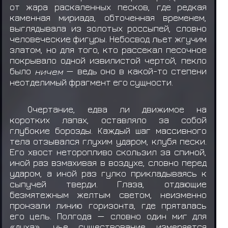
от жара раскаленных песков, где редкая
каменная мириада, обточенная временем,
выглядывала из золотых россыпей, словно
человеческие фигуры. Небосвод льет жгучим
златом, но для того, кто рассекал песочное
покрывало одной извилистой чертой, пекло
было
ничем
— ведь оно в какой-то степени
неотделимый фрагмент его сущности.
Очертание, едва ли движимое на
коротких лапах, оставляло за собой
глубокие борозды. Каждый шаг массивного
тела отзывался глухим ударом, клубя пески.
Его хвост неторопливо скользил за спиной,
иной раз взмахивая в воздухе, словно перед
ударом, а иной раз гулко прикладываясь к
сыпучей тверди. Глаза, отдающие
безмятежным желтым светом, неизменно
пронзали линию горизонта, где пряталась
его цель. Полгода — словно один миг для
«духа», чье существование измеряется