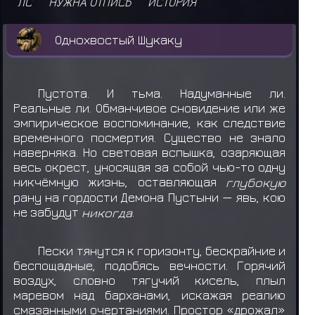
ЛС
НУЖНА ОТПИСЬ
ИСТОРИЯ
Однохвостый Шукаку
Пустота. И тьма. Надуманные ли.
Реальные ли. Обманчивое сновидение или же
эмпирическое воспоминание, как следствие
временного посмертия. Существо не знало
наверняка. Но световая вспышка, озаряющая
весь окрест, уносящая за собой чью-то одну
никчёмную жизнь, оставляющая
глубокую
рану на гордости Демона Пустыни — явь, кою
не забудут
никогда
.
Пески тянутся к горизонту, бескрайние и
беспощадные, подобясь вечности. Горячий
воздух, словно тягучий кисель, плыл
маревом над барханами, искажая реалию
смазанными очертаниями. Простор «дрожал»