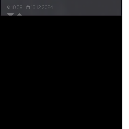
10:59
18.12.2024
обсуждение
НУЖЕН ИСТОРИК
1
2
3
4
5
6
За последние 24 часа нас посетили 24 шиноби:
Т
в
а
р
ь
,
Raddan
,
Escanor
,
Kazuma Kiryu
,
D
E
F
I
X
,
Ярослав Медик
,
Чомей
,
Шукаку
,
А
н
г
а
ё
п
т
,
Р
и
к
к
и
Т
и
к
к
и
,
F
O
S
T
E
R
,
mistral
,
Сайкен
,
Кокуо
,
Сон
Гоку
,
Травник
,
I
t
a
c
h
i
B
r
o
,
D
o
r
o
r
a
,
Гьюки
,
Исобу
,
V
e
l
u
r
i
o
,
Б
а
т
ё
к
,
К
и
м
и
,
Мататаби
СЕЙЧАС НА САЙТЕ: 614 (
1
+
613
)
ЗАРЕГИСТРИРОВАНО:
9802