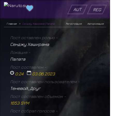
AUT
REG
Главная
Сенджу Хаширама (Палата)
Регистрация
Авторизация
Пост оставлен ролью -
Сенджу Хаширама
Локация -
Палата
Пост составлен -
0:24
03.06.2023
Пост составлен пользователем -
Теневой_Друг
Пост составлен объемом -
1653 SYM
Пост собрал голосов -