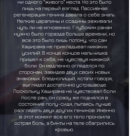
ни одного "живого" места. Но это было
лишь на первый взгляд. Пассивная
регенерация генина давала о себе знать.
Мелкие царапины и ссадины заживали
чуть ли не мгновенно. Глубоким ранам
нужно было горазда больше времени, но
все это было лишь потому, что сам
Хаширама не прикладывал никаких
усилий. В конце концов мальчишка
пришел к себя, не чувствуя никакой
боли. Он медленно огляделся по
сторонам, завидев двух своих новых
знакомых. Бледнолицый, кстати говоря,
выглядел достаточно устрашающе.
Поскольку Хаширама не чувствовал боли
после ран, он сразу же поднялся в
состояние полу-сидя, пытаясь лучше
разглядеть двух других генинов. Именно
в этот момент все его тело пронзила
острая боль, а бинты на теле обагрились
кровью.