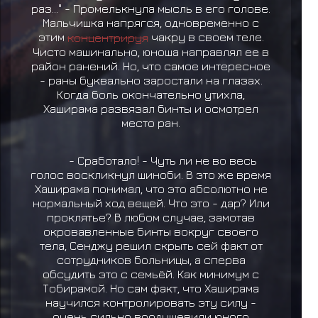
раз..." - Промелькнула мысль в его голове.
Мальчишка напрягся, одновременно с
этим
концентрируя
чакру в своем теле.
Чисто машинально, юноша направлял ее в
район ранений. Но, что самое интересное
- раны буквально заростали на глазах.
Когда боль окончательно утихла,
Хаширама развязал бинты и осмотрел
место ран.
- Сработало! - Чуть ли не во весь
голос воскликнул шиноби. В это же время
Хаширама понимал, что это абсолютно не
нормальный ход вещей. Что это - дар? Или
проклятье? В любом случае, замотав
окровавленные бинты вокруг своего
тела, Сенджу решил скрыть сей факт от
сотрудников больницы, а сперва
обсудить это с семьёй. Как минимум с
Тобирамой. Но сам факт, что Хаширама
научился контролировать эту силу -
очень сильно воодушевили юного