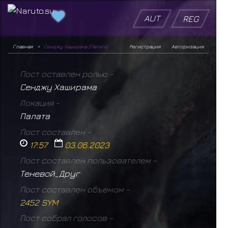
AUT
REG
Главная
Сенджу Хаширама (Палата)
Регистрация
Авторизация
Пост оставлен ролью -
Сенджу Хаширама
Локация -
Палата
Пост составлен -
17:57
03.06.2023
Пост составлен пользователем -
Теневой_Друг
Пост составлен объемом -
2452 SYM
Пост собрал голосов -