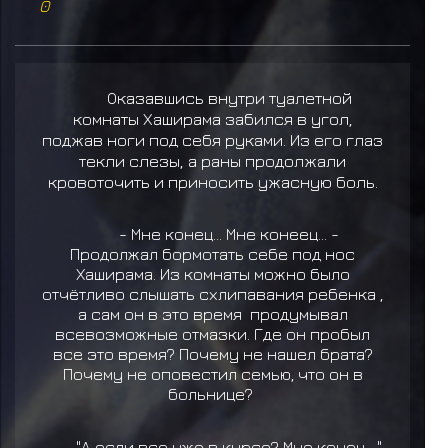
0
Оказавшись внутри туалетной
комнаты Хаширама забился в угол,
поджав ноги под себя руками. Из его глаз
текли слезы, а раны продолжали
кровоточить и приносить ужасную боль.
- Мне конец... Мне конеец... -
Продолжал бормотать себе под нос
Хаширама. Из комнаты можно было
отчётливо слышать схлипавания ребенка ,
а сам он в это время продумывал
всевозможные отмазки. Где он пробыл
все это время? Почему не нашел брата?
Почему не оповестил семью, что он в
больнице?
"А если все уже в курсе? Мне конец...."