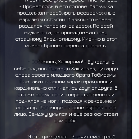
-
Пронеслось в его голове. Мальчика
продолжал перебирать всевозможные
варианты событий. В какой-то момент
раздался голос из-за двери. По всей
видимости, он принадлежал тому
страшному бледнолицому. Именно в этот
момент брюнет перестал реветь.
- Соберись, Хаширама! -
Буквально
себе под нос буркнул Хаширама, цитируя
слова своего младшего брата Тобирамы.
Все таки по своим характерам юноши
кардинально отличались друг от друга. В
это же время генин перестал реветь и
поднялся на ноги, подходя к раковине и
зеркалу. Взглянув на свое зареванное
лицо, Сенджу умылся и ещё раз осмотрел
сам себя.
"Я это уже делал... Значит смогу ещё