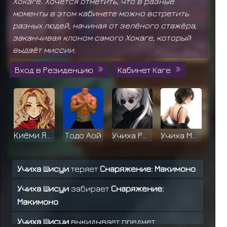
Хокаге. Хочется отметить, что в разные
моменты в этом кабинете можно встретить
разных людей, начиная от зелёного стажёра,
заканчивая клоном самого Хокаге, который
выдаёт миссии.
Вход в Резиденцию
Кабинет Каге
Киёми Яманак
Тодо Аой
Учиха Рюсен
Учиха Мияко
Учиха Шисуи
теряет
Снаряжение: Макимоно
Учиха Шисуи
забирает
Снаряжение:
Хьюга Кори
Учиха Арата
Ханако Нара
Учиха Обито
Макимоно
Учиха Шисуи
выкидывает предмет