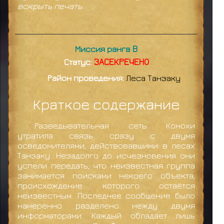
вскрыть печать.
Миссия ранга B
Статус:
ЗАСЕКРЕЧЕНО
Район проведения:
Леса Танзаку
.
Краткое содержание
Разведывательная сеть Конохи
утратила связь сразу с двумя
осведомителями, действовавшими в лесах
Танзаку. Незадолго до исчезновения они
успели передать, что неизвестная группа
занимается поисками некоего объекта,
происхождение которого остаётся
неизвестным. Последнее сообщение было
намеренно разделено между двумя
информаторами. Каждый обладает лишь