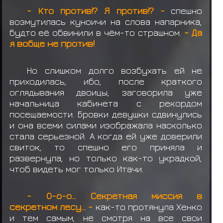
- Кто против!? Я против!? -
спешно
возмутилась куноичи на слова напарника,
будто её обвинили в чём-то страшном.
- Да
я вобще не против!
Но слишком долго возбухать ей не
приходилась, ибо, после краткого
оглядывания двоицы, заговорила уже
начальница кабинета с рекордом
посещаемости. Бровки девушки сдвинулись
и она всеми силами изображала насколько
стала серьезной. А когда ей уже доверили
свиток, то спешно его приняла и
развернула, но только как-то украдкой,
чтоб видеть мог только Итачи.
- О-о-о... Секретная миссия в
секретном лесу... -
как-то протянула Хенко
и тем самым, не смотря на все свои