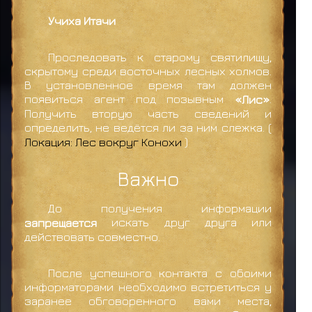
Учиха Итачи
Проследовать к старому святилищу,
скрытому среди восточных лесных холмов.
В установленное время там должен
появиться агент под позывным
«Лис»
.
Получить вторую часть сведений и
определить, не ведётся ли за ним слежка. (
Локация: Лес вокруг Конохи
)
Важно
До получения информации
запрещается
искать друг друга или
действовать совместно.
После успешного контакта с обоими
информаторами необходимо встретиться у
заранее обговоренного вами места,