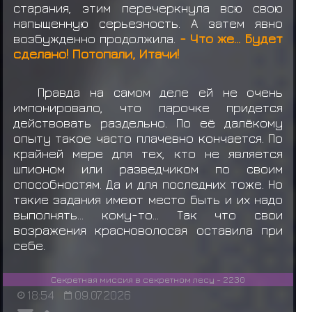
старания, этим перечеркнула всю свою
напыщенную серьезность. А затем явно
возбужденно продолжила.
- Что же... Будет
сделано! Потопали, Итачи!
Правда на самом деле ей не очень
импонировало, что парочке придется
действовать раздельно. По её далёкому
опыту такое часто плачевно кончается. По
крайней мере для тех, кто не является
шпионом или разведчиком по своим
способностям. Да и для последних тоже. Но
такие задания имеют место быть и их надо
выполнять... кому-то... Так что свои
возражения красноволосая оставила при
себе.
Секретная миссия в секретном лесу - 2230
18:54
09.07.2026