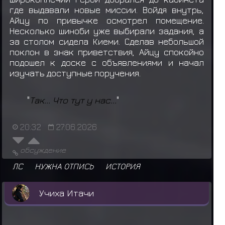
где выдавали новые миссии. Войдя внутрь,
Айцу по привычке осмотрел помещение.
Несколько шиноби уже выбирали задания, а
за столом сидела Киеми. Сделав небольшой
поклон в знак приветствия, Айцу спокойно
подошел к доске с объявлениями и начал
изучать доступные поручения.
"
Так... Что тут у нас...
"
20:32
27.06.2026
обсуждение
ЛС
НУЖНА ОТПИСЬ
ИСТОРИЯ
Учиха Итачи