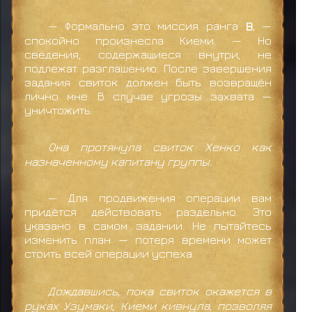
— Формально это миссия ранга
B
, —
спокойно произнесла Киеми. — Но
сведения, содержащиеся внутри, не
подлежат разглашению. После завершения
задания свиток должен быть возвращён
лично мне. В случае угрозы захвата —
уничтожить.
Она протянула свиток Хенко как
назначенному капитану группы.
— Для продвижения операции вам
придётся действовать раздельно. Это
указано в самом задании. Не пытайтесь
изменить план — потеря времени может
стоить всей операции успеха.
Дождавшись, пока свиток окажется в
руках Узумаки, Киеми кивнула, позволяя