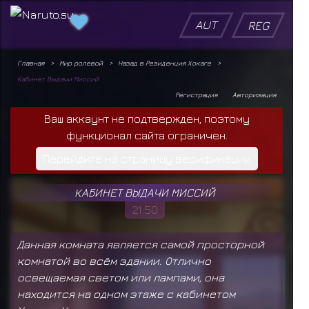
AUT
REG
Главная
Мир ролевой
Назад в Резиденция Хокаге
Кабинет Выдачи Миссий
Регистрация
Авторизация
Ваш аккаунт не подтвержден, поэтому
функционал сайта ограничен.
Перейдите на страницу верификации
КАБИНЕТ ВЫДАЧИ МИССИЙ
21:50
Данная комната является самой просторной
комнатой во всём здании. Отлично
освещаемая светом или лампами, она
находится на одном этаже с кабинетом