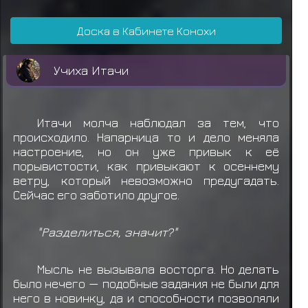
Снаряжение: Макимоно
Доска в Кабинете Конохи
Учиха Шисуи получил награду за миссию
Учиха Шин
Учиха Гин
Мияби Нара
Хьюга Хидейо
ранга C
Учиха Итачи
Айцу
получил свиток миссии C ранга
Учиха Итачи
теряет
Снаряжение: Макимоно
Итачи молча наблюдал за тем, что
Учиха Итачи получил награду за миссию
Исе Удон
Сарутоби Кэт
Сарутоби Бех
происходило. Напарница то и дело меняла
ранга C
настроение, но он уже привык к её
порывистости, как привыкают к осеннему
Учиха Итачи
получил свиток миссии C
ветру, который невозможно предугадать.
ранга
Сейчас его заботило другое.
Учиха Итачи
теряет
Снаряжение: Макимоно
"Разделиться, значит?"
Учиха Итачи
получил свиток миссии C
ранга
Мысль не вызывала восторга. Но делать
было нечего — подобные задания не были для
Учиха Итачи получил награду за миссию
него в новинку, да и способности позволяли