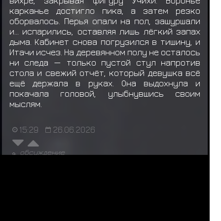
вихре, закрывая фигуру Учихи. Воронье
карканье достигло пика, а затем резко
оборвалось. Перья опали на пол, зашуршали
и… испарились, оставляя лишь лёгкий запах
дыма. Кабинет снова погрузился в тишину, и
Итачи исчез. На деревянном полу не осталось
ни следа — только пустой стул напротив
стола и свежий отчёт, который девушка всё
ещё держала в руках. Она выдохнула и
покачала головой, улыбнувшись своим
мыслям.
15:29
26.06.2026
обсуждение
ЛС
НУЖНА ОТПИСЬ
ИСТОРИЯ
1
2
3
4
5
...
148
149
150
151