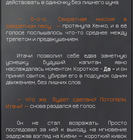
ранга B
действовать в одиночку без лишнего шума.
Учиха Шисуи
теряет
Снаряжение: Макимоно
— О-о-о... Секретная миссия в
Учиха Шисуи получил награду за миссию
секретном лесу... —
протянула Хенко, и в её
ранга C
голосе послышалось что-то среднее между
трепетом и предвкушением.
Учиха Шисуи
теряет
Снаряжение: Макимоно
Итачи позволил себе едва заметную
Учиха Шисуи
получил свиток миссии C
усмешку. Будущий капитан явно
ранга
наслаждалась моментом. Короткое -
Да -
и он
принял свиток, убирая его в подсумок одним
движением, без лишних слов.
— Что же... Будет сделано! Потопали,
Итачи! —
снова раздался её голос.
Он не стал возражать. Просто
последовал за ней к выходу, на мгновение
задержав взгляд на Киёми — короткий кивок