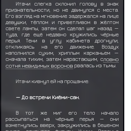
Итачи слегка склонил голову в знак
признательности, но не двинулся с места.
Его взгляд на мгновение задержался на лице
девушки, тёплом и приветливом в жёлтом
свете лампы, затем он сделал шаг назад —
туда, где ещё недавно кружились чёрные
перья. Тени в углу кабинета дрогнули,
откликаясь на его движение. Воздух
наполнился сухим, хриплым карканьем —
сначала тихим, затем нарастающим, с
ловно
сотня невидимых воронов
рвалась из тьмы.
Итачи кивнул ей на прощание:
— До встречи Киёми-сан.
В тот же миг его тело начало
рассыпаться на чёрные перья — они
взметнулись вверх, закружились в бешеном