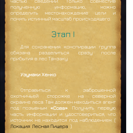
частью сведений. Только совместив
полученную информацию, можно
определить местонахождение цели и
понять истинный масштаб происходящего.
Этап I
Для сохранения конспирации группа
обязана разделиться сразу после
прибытия в лес Танзаку.
Узумаки Хенко
Отправиться к заброшенной
охотничьей сторожке на северной
окраине леса. Там должен находиться агент
под позывным
«Сова»
. Получить первую
часть информации и удостовериться, что
источник не находится под наблюдением. (
Локация: Лесная Пищера
)