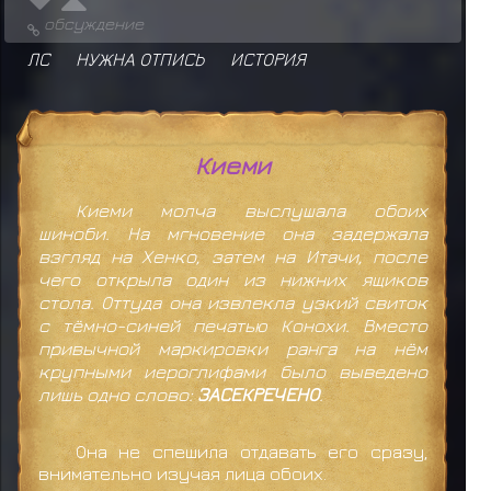
обсуждение
ЛС
НУЖНА ОТПИСЬ
ИСТОРИЯ
Киеми
Киеми молча выслушала обоих
шиноби. На мгновение она задержала
взгляд на Хенко, затем на Итачи, после
чего открыла один из нижних ящиков
стола. Оттуда она извлекла узкий свиток
с тёмно-синей печатью Конохи. Вместо
привычной маркировки ранга на нём
крупными иероглифами было выведено
лишь одно слово:
ЗАСЕКРЕЧЕНО
.
Она не спешила отдавать его сразу,
внимательно изучая лица обоих.