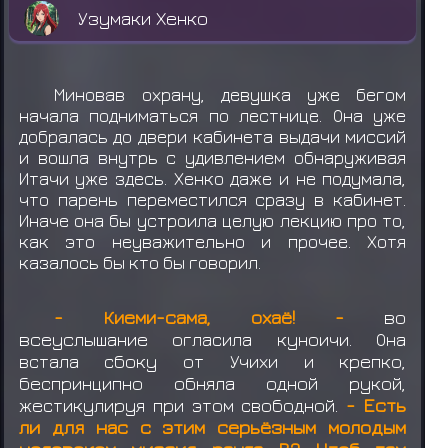
Узумаки Хенко
Миновав охрану, девушка уже бегом
начала подниматься по лестнице. Она уже
добралась до двери кабинета выдачи миссий
и вошла внутрь с удивлением обнаруживая
Итачи уже здесь. Хенко даже и не подумала,
что парень переместился сразу в кабинет.
Иначе она бы устроила целую лекцию про то,
как это неуважительно и прочее. Хотя
казалось бы кто бы говорил.
- Киеми-сама, охаё! -
во
всеуслышание
огласила куноичи. Она
встала сбоку от Учихи и крепко,
беспринципно обняла одной рукой,
жестикулируя при этом свободной.
- Есть
ли для нас с этим серьёзным молодым