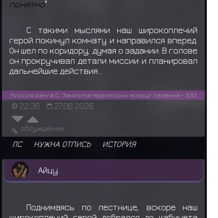
понятно
"
С такими мыслями наш широкоплечий
герой покинул комнату и направился вперед.
Он шел по коридору, думая о задании. В голове
он прокручивал детали миссии и планировал
дальнейшие действия...
Миссия ранга C: Зачистка территории вокруг селения - 332
22:36
27.06.2026
обсуждение
ЛС
НУЖНА ОТПИСЬ
ИСТОРИЯ
Айцу
Поднимаясь по лестнице, вскоре наш
широкоплечий герой добрался до кабинета