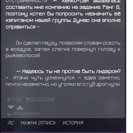
отстранённости.
— Хенко-сан вызвалась
составить мне компанию на задание. Ранг B,
поэтому хотел бы попросить назначить её
капитаном нашей группы. Думаю она вполне
справиться -
Он сделал паузу, позволяя словам осесть
в воздухе, затем слегка повернул голову к
рыжеволосой:
— Надеюсь ты не против быть лидером?
-
Итачи чуть усмехнулся — едва заметно,
почти незаметно, но уголки его губ дрогнули.
11:35
02.07.2026
обсуждение
ЛС
НУЖНА ОТПИСЬ
ИСТОРИЯ