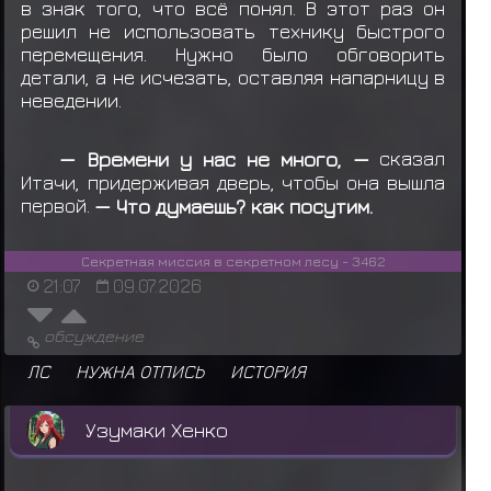
в знак того, что всё понял. В этот раз он
решил не использовать технику быстрого
перемещения. Нужно было обговорить
детали, а не исчезать, оставляя напарницу в
неведении.
— Времени у нас не много, —
сказал
Итачи, придерживая дверь, чтобы она вышла
первой.
— Что думаешь? как посутим.
Секретная миссия в секретном лесу - 3462
21:07
09.07.2026
обсуждение
ЛС
НУЖНА ОТПИСЬ
ИСТОРИЯ
Узумаки Хенко