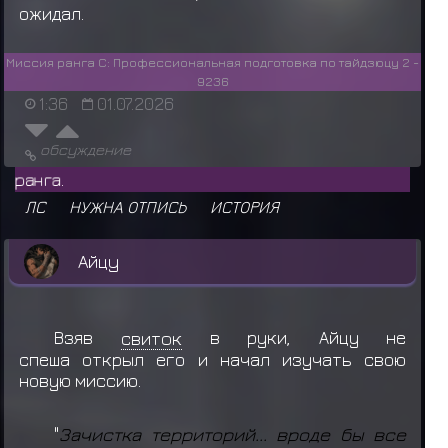
ожидал.
Миссия ранга C: Профессиональная подготовка по тайдзюцу 2 -
9236
1:36
01.07.2026
обсуждение
DEFIX выдал награду C р
ЛС
НУЖНА ОТПИСЬ
ИСТОРИЯ
Айцу
Взяв
свиток
в руки, Айцу не
спеша открыл его и начал изучать свою
новую миссию.
"
Зачистка территорий... вроде бы все