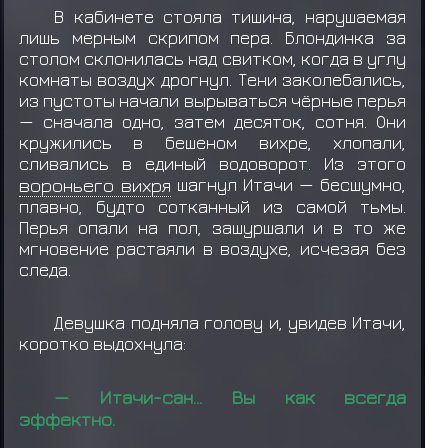
В кабинете стояла тишина, нарушаемая
лишь мерным скрипом пера. Блондинка за
столом склонилась над свитком, когда в углу
комнаты воздух дрогнул. Тени заколебались,
из пустоты начали вырываться чёрные перья
— сначала одно, затем десяток, сотня. Они
кружились в бешеном вихре, хлопали,
сливались в единый водоворот. Из этого
вороньего вихря
шагнул Итачи — бесшумно,
плавно, будто сотканный из самой тьмы.
Перья опали на пол, зашуршали и в то же
мгновение растаяли в воздухе, исчезая без
следа.
Девушка подняла голову и, увидев Итачи,
коротко выдохнула:
— Итачи-сан… Вы как всегда
эффектно.