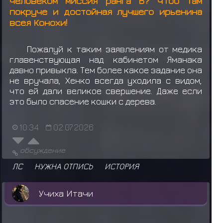
человеком миссия ранга В? Чтоб там
покруче и достойная лучшего ирьенина
всея Конохи!
Пожалуй к таким заявлениям от медика
главенствующая над кабинетом Яманака
давно привыкла. Тем более какое задание она
не вручала, Хенко всегда уходила с видом,
что ей дали великое свершение. Даже если
это было спасение кошки с дерева.
10:34
02.07.2026
обсуждение
ЛС
НУЖНА ОТПИСЬ
ИСТОРИЯ
Учиха Итачи