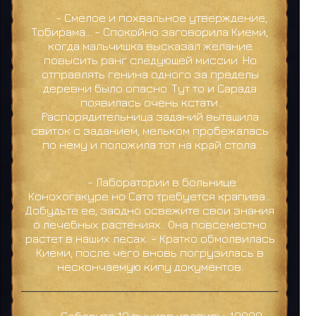
- Смелое и похвальное утверждение,
Тобирама... - Спокойно заговорила Киеми,
когда мальчишка высказал желание
повысить ранг следующей миссии. Но
отправлять генина одного за пределы
деревни было опасно. Тут то и Сарада
появилась очень кстати.
Распорядительница заданий вытащила
свиток с заданием, мельком пробежалась
по нему и положила тот на край стола.
- Лаборатории в больнице
Конохогакуре но Сато требуется крапива...
Добудьте ее, заодно освежите свои знания
о лечебных растениях.. Она повсеместно
растет в наших лесах. - Кратко обмолвилась
Киеми, после чего вновь погрузилась в
нескончаемую кипу документов.