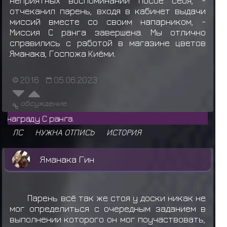
неприятных воспоминаний посое себя, -
отчеканил парень, входя в кабинет выдачи
миссий вместе со своим напарником, -
Миссия С ранга завершена. Мы отлично
справились с работой в магазине цветов
Яманака, Госпожа Киёми.
20:16
05.06.2023
обсуждение
Shad
ЛС
НУЖНА ОТПИСЬ
ИСТОРИЯ
Яманака Гин
Парень всё так же стоя у доски никак не
мог определиться с очередным заданием в
выполнении которого он мог поучаствовать,