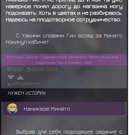
наверное понял дорогу до магазина могу
подсказать. Хоть в цветах и не разбираюсь.
Надеюсь на плодотворное сотрудничество.
С такими словами Гин вслед за Минато
покинул кабинет.
Миссия C ранга - Подработка в магазине "Цветы Яманака" /
Участники Гин и Минато - 880
18:57
05.06.2023
обсуждение
НУЖЕН ИСТОРИК
Намиказе Минато
Выбрав для себя подходящее задание с