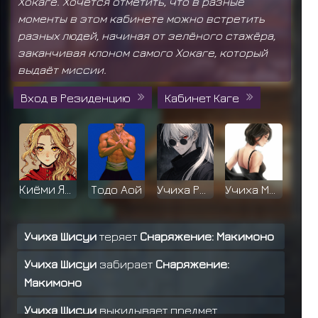
Хокаге. Хочется отметить, что в разные
моменты в этом кабинете можно встретить
разных людей, начиная от зелёного стажёра,
заканчивая клоном самого Хокаге, который
выдаёт миссии.
Вход в Резиденцию
Кабинет Каге
Киёми Яманак
Тодо Аой
Учиха Рюсен
Учиха Мияко
Учиха Шисуи
теряет
Снаряжение: Макимоно
Учиха Шисуи
забирает
Снаряжение:
Хьюга Кори
Учиха Арата
Ханако Нара
Учиха Обито
Макимоно
Учиха Шисуи
выкидывает предмет