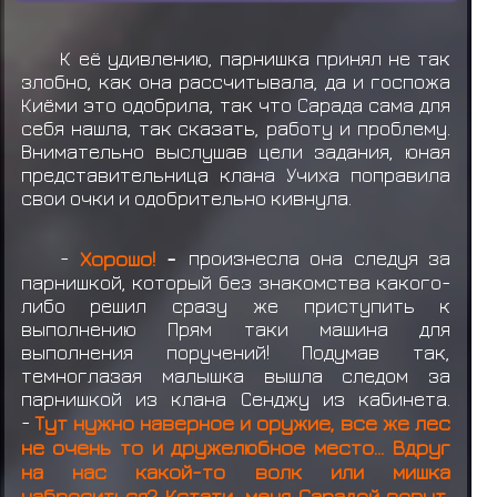
К её удивлению, парнишка принял не так
злобно, как она рассчитывала, да и госпожа
Киёми это одобрила, так что Сарада сама для
себя нашла, так сказать, работу и проблему.
Внимательно выслушав цели задания, юная
представительница клана Учиха поправила
свои очки и одобрительно кивнула.
-
Хорошо!
-
произнесла она следуя за
парнишкой, который без знакомства какого-
либо решил сразу же приступить к
выполнению Прям таки машина для
выполнения поручений! Подумав так,
темноглазая малышка вышла следом за
парнишкой из клана Сенджу из кабинета.
-
Тут нужно наверное и оружие, все же лес
не очень то и дружелюбное место... Вдруг
на нас какой-то волк или мишка
наброситься? Кстати, меня Сарадой зовут,