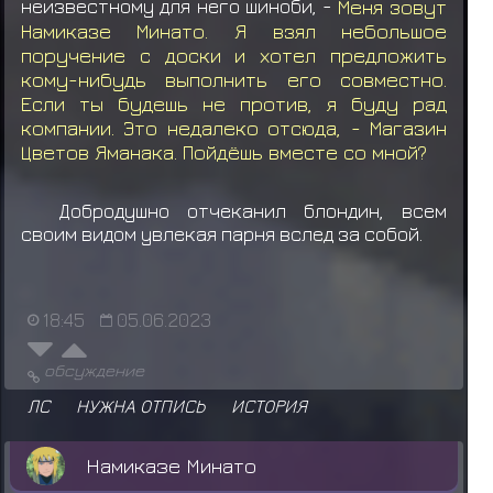
неизвестному для него шиноби, -
Меня зовут
Намиказе Минато. Я взял небольшое
поручение с доски и хотел предложить
кому-нибудь выполнить его совместно.
Если ты будешь не против, я буду рад
компании. Это недалеко отсюда, - Магазин
Цветов Яманака. Пойдёшь вместе со мной?
Добродушно отчеканил блондин, всем
своим видом увлекая парня вслед за собой.
18:45
05.06.2023
обсуждение
ЛС
НУЖНА ОТПИСЬ
ИСТОРИЯ
Намиказе Минато