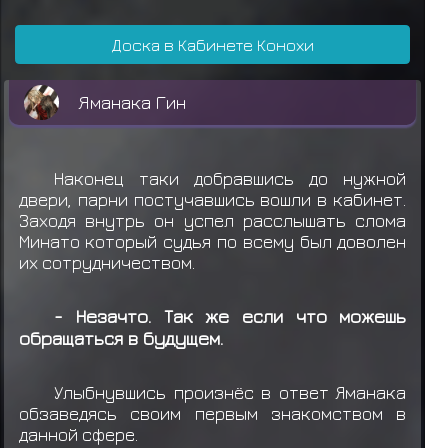
Снаряжение: Макимоно
Доска в Кабинете Конохи
Учиха Шисуи получил награду за миссию
Учиха Шин
Учиха Гин
Мияби Нара
Хьюга Хидейо
ранга C
Яманака Гин
Айцу
получил свиток миссии C ранга
Учиха Итачи
теряет
Снаряжение: Макимоно
Наконец таки добравшись до нужной
Учиха Итачи получил награду за миссию
Исе Удон
Сарутоби Кэт
Сарутоби Бех
двери, парни постучавшись вошли в кабинет.
ранга C
Заходя внутрь он успел расслышать слома
Минато который судья по всему был доволен
Учиха Итачи
получил свиток миссии C
их сотрудничеством.
ранга
- Незачто. Так же если что можешь
Учиха Итачи
теряет
Снаряжение: Макимоно
обращаться в будущем.
Учиха Итачи
получил свиток миссии C
ранга
Улыбнувшись произнёс в ответ Яманака
обзаведясь своим первым знакомством в
Учиха Итачи получил награду за миссию
данной сфере.