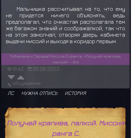
Мальчишка рассчитывал на то, что ему
не придется ничего объяснять, ведь
предполагал, что очкастая располагала тем
же багажом знаний и соображалкой, так что
на этом замолчал, отворяя дверь кабинета
выдачи миссий и выходя в коридор первым.
Тобирама и Сарада| Миссия С-ранга: «Получай крапива,
палкой» - 913
16:42
05.06.2023
обсуждение
ЛС
НУЖНА ОТПИСЬ
ИСТОРИЯ
Получай крапива, палкой. Миссия
ранга С.