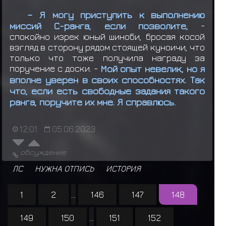
– Я могу приступить к выполнению
миссий С-ранга, если позволите,
-
спокойно изрек юный шиноби, бросая косой
взгляд в сторону рядом стоящей куноичи, что
только что тоже получила награду за
поручение с доски. -
Мой опыт невелик, но я
вполне уверен в своих способностях. Так
что, если есть свободные задания такого
ранга, поручите их мне. Я справлюсь.
12:01
05.06.2023
обсуждение
ЛС
НУЖНА ОТПИСЬ
ИСТОРИЯ
1
2
...
146
147
148
149
150
...
151
152