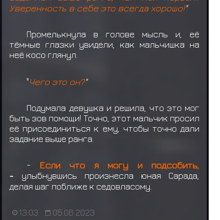
Уверенность в себе это всегда хорошо!
"
Промелькнула в голове мысль и, её
тёмные глазки увидели, как мальчишка на
неё косо глянул.
"
Чего это он?
"
Подумала девушка и решила, что это мог
быть зов помощи! Точно, этот мальчик просил
её присоединиться к ему, чтобы точно дали
задание выше ранга.
-
Если что я могу и подсобить,
-
улыбнувшись произнесла юная Сарада,
делая шаг поближе к седовласому.
13:03
05.06.2023