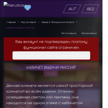
AUT
REG
Главная
Мир ролевой
Назад в Резиденция Хокаге
Кабинет Выдачи Миссий
Регистрация
Авторизация
Ваш аккаунт не подтвержден, поэтому
функционал сайта ограничен.
Перейдите на страницу верификации
КАБИНЕТ ВЫДАЧИ МИССИЙ
15:50
Данная комната является самой просторной
комнатой во всём здании. Отлично
освещаемая светом или лампами, она
находится на одном этаже с кабинетом