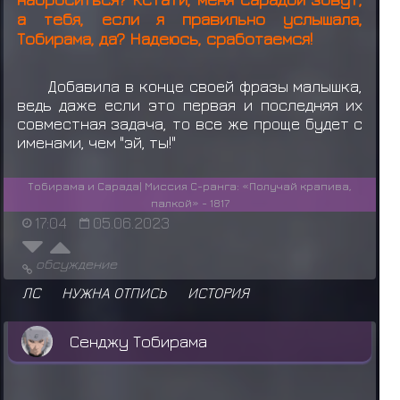
а тебя, если я правильно услышала,
Тобирама, да? Надеюсь, сработаемся!
Добавила в конце своей фразы малышка,
ведь даже если это первая и последняя их
совместная задача, то все же проще будет с
именами, чем "эй, ты!"
Тобирама и Сарада| Миссия С-ранга: «Получай крапива,
палкой» - 1817
17:04
05.06.2023
обсуждение
ЛС
НУЖНА ОТПИСЬ
ИСТОРИЯ
Сенджу Тобирама