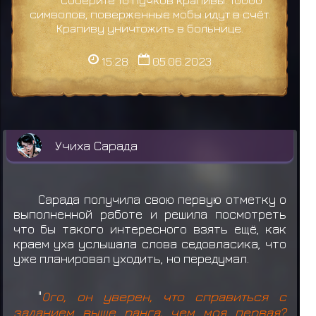
Соберите 10 пучков крапивы. 10000
символов, поверженные мобы идут в счёт.
Крапиву уничтожить в больнице.
15:28
05.06.2023
Учиха Сарада
Сарада получила свою первую отметку о
выполненной работе и решила посмотреть
что бы такого интересного взять ещё, как
краем уха услышала слова седовласика, что
уже планировал уходить, но передумал.
"
Ого, он уверен, что справиться с
заданием выше ранга, чем моя первая?