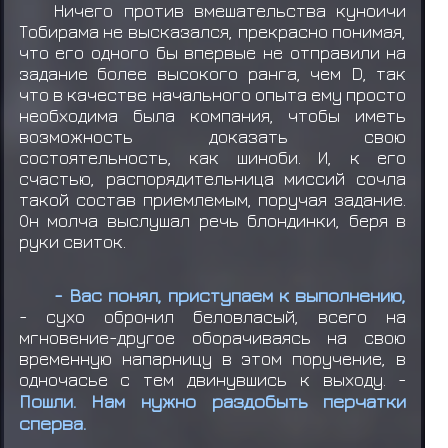
Ничего против вмешательства куноичи
Тобирама не высказался, прекрасно понимая,
что его одного бы впервые не отправили на
задание более высокого ранга, чем D, так
что в качестве начального опыта ему просто
необходима была компания, чтобы иметь
возможность доказать свою
состоятельность, как шиноби. И, к его
счастью, распорядительница миссий сочла
такой состав приемлемым, поручая задание.
Он молча выслушал речь блондинки, беря в
руки свиток.
- Вас понял, приступаем к выполнению,
- сухо обронил беловласый, всего на
мгновение-другое оборачиваясь на свою
временную напарницу в этом поручение, в
одночасье с тем двинувшись к выходу. -
Пошли. Нам нужно раздобыть перчатки
сперва.