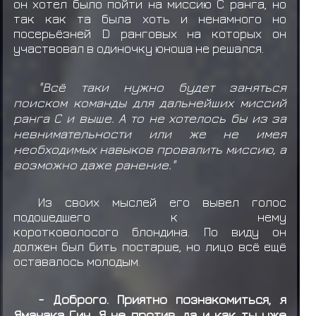
он хотел было пойти на миссию C ранга, но
так как та была хоть и ненамного но
посерьёзней D ранговых на которых он
участвовал в одиночку юноша не решался.
"Всё таки нужно будет заняться
поиском команды для дальнейших миссий
ранга С и выше. А то не хотелось бы из за
невнимательности или же не имея
необходимых навыков провалить миссию, а
возможно даже ранение."
Из своих мыслей его вывел голос
подошедшего к нему
коротковолосого блондина. По виду он
должен был бить постарше, но лицо всё ещё
оставалось молодым.
- Доброго. Приятно познакомиться, я
Яманака Гин. Я не против, да и как ты уже