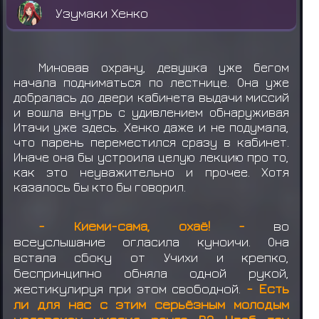
Узумаки Хенко
Миновав охрану, девушка уже бегом
начала подниматься по лестнице. Она уже
добралась до двери кабинета выдачи миссий
и вошла внутрь с удивлением обнаруживая
Итачи уже здесь. Хенко даже и не подумала,
что парень переместился сразу в кабинет.
Иначе она бы устроила целую лекцию про то,
как это неуважительно и прочее. Хотя
казалось бы кто бы говорил.
- Киеми-сама, охаё! -
во
всеуслышание
огласила куноичи. Она
встала сбоку от Учихи и крепко,
беспринципно обняла одной рукой,
жестикулируя при этом свободной.
- Есть
ли для нас с этим серьёзным молодым