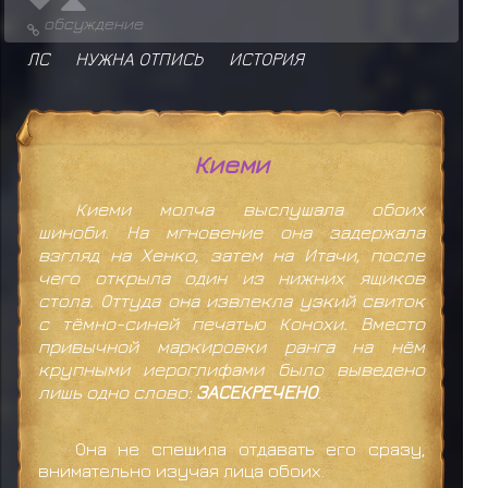
обсуждение
ЛС
НУЖНА ОТПИСЬ
ИСТОРИЯ
Киеми
Киеми молча выслушала обоих
шиноби. На мгновение она задержала
взгляд на Хенко, затем на Итачи, после
чего открыла один из нижних ящиков
стола. Оттуда она извлекла узкий свиток
с тёмно-синей печатью Конохи. Вместо
привычной маркировки ранга на нём
крупными иероглифами было выведено
лишь одно слово:
ЗАСЕКРЕЧЕНО
.
Она не спешила отдавать его сразу,
внимательно изучая лица обоих.