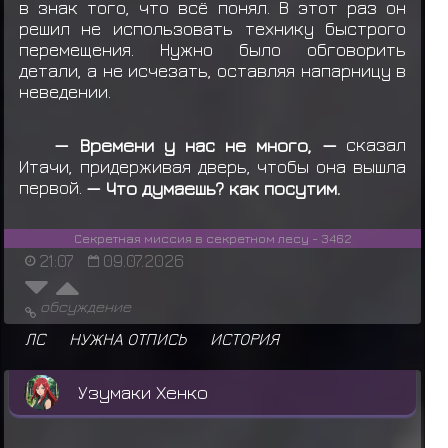
в знак того, что всё понял. В этот раз он
решил не использовать технику быстрого
перемещения. Нужно было обговорить
детали, а не исчезать, оставляя напарницу в
неведении.
— Времени у нас не много, —
сказал
Итачи, придерживая дверь, чтобы она вышла
первой.
— Что думаешь? как посутим.
Секретная миссия в секретном лесу - 3462
21:07
09.07.2026
обсуждение
ЛС
НУЖНА ОТПИСЬ
ИСТОРИЯ
Узумаки Хенко