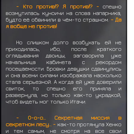
- Кто против!? Я против!? -
спешно
возмутилась куноичи на слова напарника,
будто её обвинили в чём-то страшном.
- Да
я вобще не против!
Но слишком долго возбухать ей не
приходилась, ибо, после краткого
оглядывания двоицы, заговорила уже
начальница кабинета с рекордом
посещаемости. Бровки девушки сдвинулись
и она всеми силами изображала насколько
стала серьезной. А когда ей уже доверили
свиток, то спешно его приняла и
развернула, но только как-то украдкой,
чтоб видеть мог только Итачи.
- О-о-о... Секретная миссия в
секретном лесу... -
как-то протянула Хенко
и тем самым, не смотря на все свои