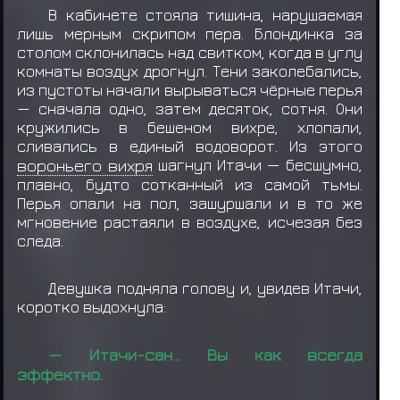
В кабинете стояла тишина, нарушаемая
лишь мерным скрипом пера. Блондинка за
столом склонилась над свитком, когда в углу
комнаты воздух дрогнул. Тени заколебались,
из пустоты начали вырываться чёрные перья
— сначала одно, затем десяток, сотня. Они
кружились в бешеном вихре, хлопали,
сливались в единый водоворот. Из этого
вороньего вихря
шагнул Итачи — бесшумно,
плавно, будто сотканный из самой тьмы.
Перья опали на пол, зашуршали и в то же
мгновение растаяли в воздухе, исчезая без
следа.
Девушка подняла голову и, увидев Итачи,
коротко выдохнула:
— Итачи-сан… Вы как всегда
эффектно.