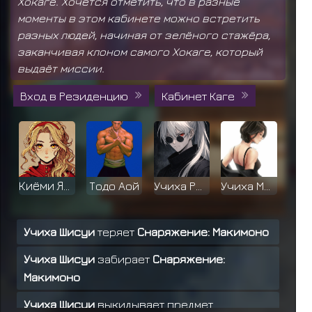
Хокаге. Хочется отметить, что в разные
моменты в этом кабинете можно встретить
разных людей, начиная от зелёного стажёра,
заканчивая клоном самого Хокаге, который
выдаёт миссии.
Вход в Резиденцию
Кабинет Каге
Киёми Яманак
Тодо Аой
Учиха Рюсен
Учиха Мияко
Учиха Шисуи
теряет
Снаряжение: Макимоно
Учиха Шисуи
забирает
Снаряжение:
Хьюга Кори
Учиха Арата
Ханако Нара
Учиха Обито
Макимоно
Учиха Шисуи
выкидывает предмет