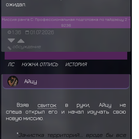
ожидал.
Миссия ранга C: Профессиональная подготовка по тайдзюцу 2 -
9236
1:36
01.07.2026
обсуждение
DEFIX выдал награду C ранг
ЛС
НУЖНА ОТПИСЬ
ИСТОРИЯ
Айцу
Взяв
свиток
в руки, Айцу не
спеша открыл его и начал изучать свою
новую миссию.
"
Зачистка территорий... вроде бы все