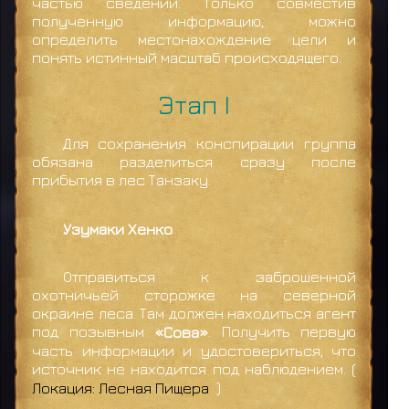
частью сведений. Только совместив
полученную информацию, можно
определить местонахождение цели и
понять истинный масштаб происходящего.
Этап I
Для сохранения конспирации группа
обязана разделиться сразу после
прибытия в лес Танзаку.
Узумаки Хенко
Отправиться к заброшенной
охотничьей сторожке на северной
окраине леса. Там должен находиться агент
под позывным
«Сова»
. Получить первую
часть информации и удостовериться, что
источник не находится под наблюдением. (
Локация: Лесная Пищера
)