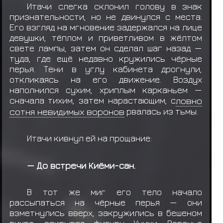
Итачи слегка склонил голову в знак
признательности, но не двинулся с места.
Его взгляд на мгновение задержался на лице
девушки, тёплом и приветливом в жёлтом
свете лампы, затем он сделал шаг назад —
туда, где ещё недавно кружились чёрные
перья. Тени в углу кабинета дрогнули,
откликаясь на его движение. Воздух
наполнился сухим, хриплым карканьем —
сначала тихим, затем нарастающим, с
ловно
сотня невидимых воронов
рвалась из тьмы.
Итачи кивнул ей на прощание:
— До встречи Киёми-сан.
В тот же миг его тело начало
рассыпаться на чёрные перья — они
взметнулись вверх, закружились в бешеном