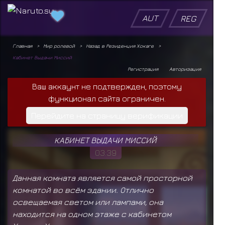
AUT
REG
Главная
Мир ролевой
Назад в Резиденция Хокаге
Кабинет Выдачи Миссий
Регистрация
Авторизация
Ваш аккаунт не подтвержден, поэтому
функционал сайта ограничен.
Перейдите на страницу верификации
КАБИНЕТ ВЫДАЧИ МИССИЙ
03:39
Данная комната является самой просторной
комнатой во всём здании. Отлично
освещаемая светом или лампами, она
находится на одном этаже с кабинетом