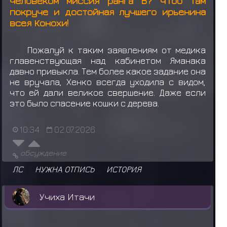
человеком миссия ранга В? Чтоб там
покруче и достойная лучшего ирьенина
всея Конохи!
Пожалуй к таким заявлениям от медика
главенствующая над кабинетом Яманака
давно привыкла. Тем более какое задание она
не вручала, Хенко всегда уходила с видом,
что ей дали великое свершение. Даже если
это было спасение кошки с дерева.
10:34
02.07.2026
обсуждение
ЛС
НУЖНА ОТПИСЬ
ИСТОРИЯ
Учиха Итачи