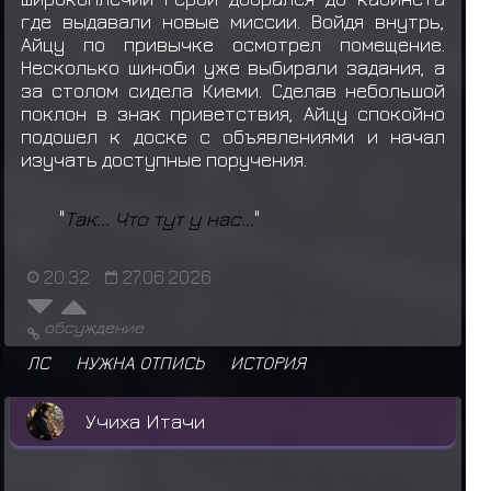
где выдавали новые миссии. Войдя внутрь,
Айцу по привычке осмотрел помещение.
Несколько шиноби уже выбирали задания, а
за столом сидела Киеми. Сделав небольшой
поклон в знак приветствия, Айцу спокойно
подошел к доске с объявлениями и начал
изучать доступные поручения.
"
Так... Что тут у нас...
"
20:32
27.06.2026
обсуждение
ЛС
НУЖНА ОТПИСЬ
ИСТОРИЯ
Учиха Итачи