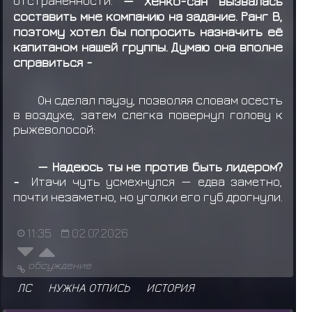
отстранённости.
— Хенко-сан вызвалась
составить мне компанию на задание. Ранг B,
поэтому хотел бы попросить назначить её
капитаном нашей группы. Думаю она вполне
справиться -
Он сделал паузу, позволяя словам осесть
в воздухе, затем слегка повернул голову к
рыжеволосой:
— Надеюсь ты не против быть лидером?
-
Итачи чуть усмехнулся — едва заметно,
почти незаметно, но уголки его губ дрогнули.
11:35
02.07.2026
обсуждение
ЛС
НУЖНА ОТПИСЬ
ИСТОРИЯ