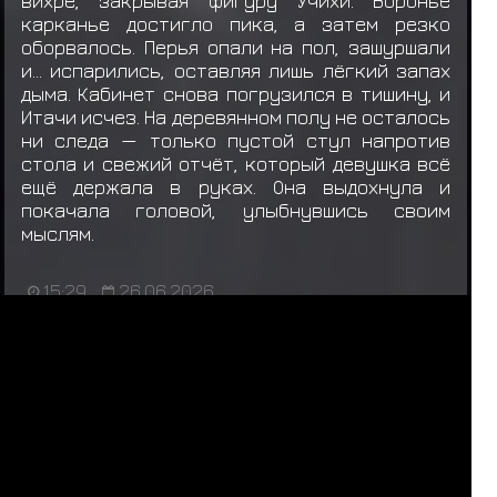
вихре, закрывая фигуру Учихи. Воронье
карканье достигло пика, а затем резко
оборвалось. Перья опали на пол, зашуршали
и… испарились, оставляя лишь лёгкий запах
дыма. Кабинет снова погрузился в тишину, и
Итачи исчез. На деревянном полу не осталось
ни следа — только пустой стул напротив
стола и свежий отчёт, который девушка всё
ещё держала в руках. Она выдохнула и
покачала головой, улыбнувшись своим
мыслям.
15:29
26.06.2026
обсуждение
ЛС
НУЖНА ОТПИСЬ
ИСТОРИЯ
1
2
3
4
5
...
148
149
150
151