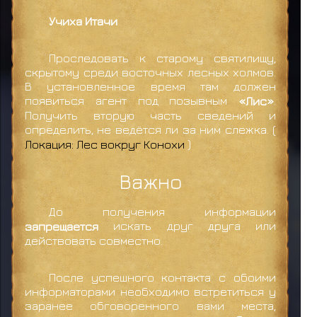
Учиха Итачи
Проследовать к старому святилищу,
скрытому среди восточных лесных холмов.
В установленное время там должен
появиться агент под позывным
«Лис»
.
Получить вторую часть сведений и
определить, не ведётся ли за ним слежка. (
Локация: Лес вокруг Конохи
)
Важно
До получения информации
запрещается
искать друг друга или
действовать совместно.
После успешного контакта с обоими
информаторами необходимо встретиться у
заранее обговоренного вами места,