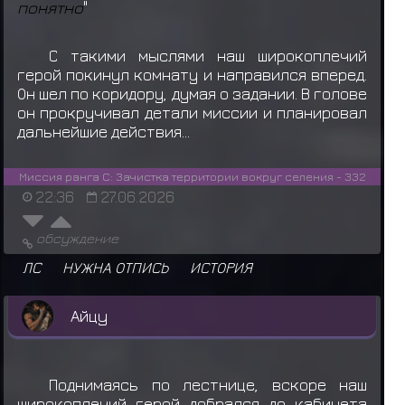
понятно
"
С такими мыслями наш широкоплечий
герой покинул комнату и направился вперед.
Он шел по коридору, думая о задании. В голове
он прокручивал детали миссии и планировал
дальнейшие действия...
Миссия ранга C: Зачистка территории вокруг селения - 332
22:36
27.06.2026
обсуждение
ЛС
НУЖНА ОТПИСЬ
ИСТОРИЯ
Айцу
Поднимаясь по лестнице, вскоре наш
широкоплечий герой добрался до кабинета