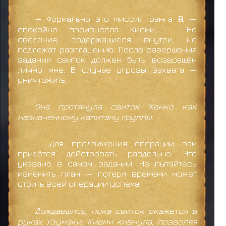
— Формально это миссия ранга
B
, —
спокойно произнесла Киеми. — Но
сведения, содержащиеся внутри, не
подлежат разглашению. После завершения
задания свиток должен быть возвращён
лично мне. В случае угрозы захвата —
уничтожить.
Она протянула свиток Хенко как
назначенному капитану группы.
— Для продвижения операции вам
придётся действовать раздельно. Это
указано в самом задании. Не пытайтесь
изменить план — потеря времени может
стоить всей операции успеха.
Дождавшись, пока свиток окажется в
руках Узумаки, Киеми кивнула, позволяя