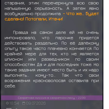
старания, этим перечеркнула всю свою
напыщенную серьезность. А затем явно
возбужденно продолжила.
- Что же... Будет
сделано! Потопали, Итачи!
Правда на самом деле ей не очень
импонировало, что парочке придется
действовать раздельно. По её далёкому
опыту такое часто плачевно кончается. По
крайней мере для тех, кто не является
шпионом или разведчиком по своим
способностям. Да и для последних тоже. Но
такие задания имеют место быть и их надо
выполнять... кому-то... Так что свои
возражения красноволосая оставила при
себе.
Секретная миссия в секретном лесу - 2230
18:54
09.07.2026