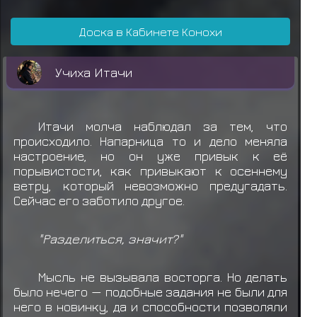
Снаряжение: Макимоно
Доска в Кабинете Конохи
Учиха Шисуи получил награду за миссию
Учиха Шин
Учиха Гин
Мияби Нара
Хьюга Хидейо
ранга C
Учиха Итачи
Айцу
получил свиток миссии C ранга
Учиха Итачи
теряет
Снаряжение: Макимоно
Итачи молча наблюдал за тем, что
Учиха Итачи получил награду за миссию
Исе Удон
Сарутоби Кэт
Сарутоби Бех
происходило. Напарница то и дело меняла
ранга C
настроение, но он уже привык к её
порывистости, как привыкают к осеннему
Учиха Итачи
получил свиток миссии C
ветру, который невозможно предугадать.
ранга
Сейчас его заботило другое.
Учиха Итачи
теряет
Снаряжение: Макимоно
"Разделиться, значит?"
Учиха Итачи
получил свиток миссии C
ранга
Мысль не вызывала восторга. Но делать
было нечего — подобные задания не были для
Учиха Итачи получил награду за миссию
него в новинку, да и способности позволяли