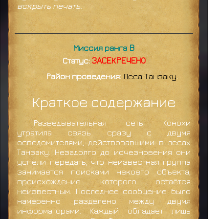
вскрыть печать.
Миссия ранга B
Статус:
ЗАСЕКРЕЧЕНО
Район проведения:
Леса Танзаку
.
Краткое содержание
Разведывательная сеть Конохи
утратила связь сразу с двумя
осведомителями, действовавшими в лесах
Танзаку. Незадолго до исчезновения они
успели передать, что неизвестная группа
занимается поисками некоего объекта,
происхождение которого остаётся
неизвестным. Последнее сообщение было
намеренно разделено между двумя
информаторами. Каждый обладает лишь