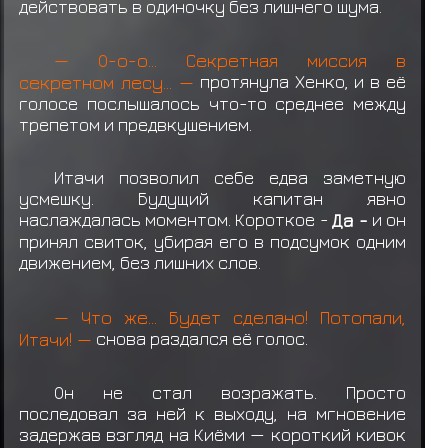
ранга B
действовать в одиночку без лишнего шума.
Учиха Шисуи
теряет
Снаряжение: Макимоно
— О-о-о... Секретная миссия в
Учиха Шисуи получил награду за миссию
секретном лесу... —
протянула Хенко, и в её
ранга C
голосе послышалось что-то среднее между
трепетом и предвкушением.
Учиха Шисуи
теряет
Снаряжение: Макимоно
Итачи позволил себе едва заметную
Учиха Шисуи
получил свиток миссии C
усмешку. Будущий капитан явно
ранга
наслаждалась моментом. Короткое -
Да -
и он
принял свиток, убирая его в подсумок одним
движением, без лишних слов.
— Что же... Будет сделано! Потопали,
Итачи! —
снова раздался её голос.
Он не стал возражать. Просто
последовал за ней к выходу, на мгновение
задержав взгляд на Киёми — короткий кивок