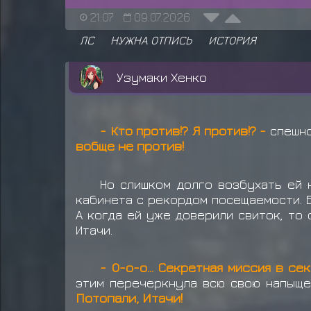
21:07
09.07.2026
ЛС
НУЖНА ОТПИСЬ
ИСТОРИЯ
Узумаки Хенко
- Кто против!? Я против!? -
спешно
вобще не против!
Но слишком долго возбухать ей 
кабинета с рекордом посещаемости. 
А когда ей уже доверили свиток, то 
Итачи.
- О-о-о... Секретная миссия в сек
этим перечеркнула всю свою напыще
Потопали, Итачи!