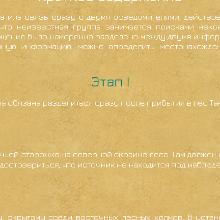
атила связь сразу с двумя осведомителями, действов
что неизвестная группа занимается поисками неко
бщение было намеренно разделено между двумя информ
нную информацию, можно определить местонахожде
Этап I
а обязана разделиться сразу после прибытия в лес Та
чьей сторожке на северной окраине леса. Там должен
остовериться, что источник не находится под наблюде
у, скрытому среди восточных лесных холмов. В уста