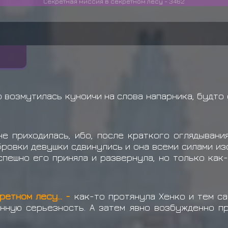
Секретная миссия в секретном лесу - 3462
 возмутилась куноичи на слова напарника, будто
не приходилась, ибо, после краткого оглядывани
Бровки девушки сдвинулись и она всеми силами из
спешно его приняла и развернула, но только как
ретном лесу... -
как-то протянула Хенко и тем са
нную серьезность. А затем явно возбужденно п