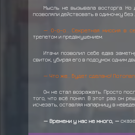
Исе Удон
Сарутоби Кэт
Сару
Мысль не вызывала восторга. Но 
позволяли действовать в одиночку без 
— О-о-о... Секретная миссия в с
трепетом и предвкушением.
Итачи позволил себе едва заметн
свиток, убирая его в подсумок одним дв
— Что же... Будет сделано! Потопал
Он не стал возражать. Просто пос
того, что всё понял. В этот раз он р
исчезать, оставляя напарницу в неведе
— Времени у нас не много, —
сказа