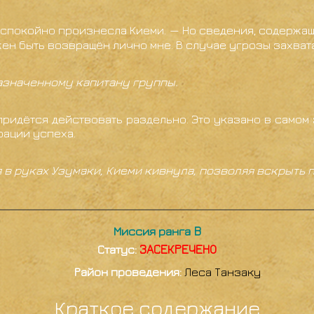
— спокойно произнесла Киеми. — Но сведения, содержащ
ен быть возвращён лично мне. В случае угрозы захват
назначенному капитану группы.
ридётся действовать раздельно. Это указано в самом 
рации успеха.
 в руках Узумаки, Киеми кивнула, позволяя вскрыть п
Миссия ранга B
Статус:
ЗАСЕКРЕЧЕНО
Район проведения:
Леса Танзаку
.
Краткое содержание