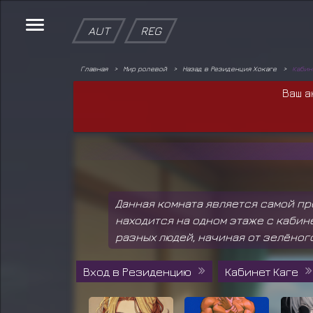
AUT
REG
Главная
Мир ролевой
Назад в Резиденция Хокаге
Кабин
Ваш а
Данная комната является самой пр
находится на одном этаже с кабин
разных людей, начиная от зелёног
Вход в Резиденцию
Кабинет Каге