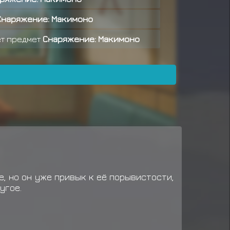
Снаряжение: Макимоно
т предмет
Снаряжение: Макимоно
аграду за миссию ранга C
иссии C ранга
ряжение: Макимоно
граду за миссию ранга C
иток миссии C ранга
ряжение: Макимоно
е, но он уже привык к её порывистости,
иток миссии C ранга
угое.
граду за миссию ранга B
ряжение: Макимоно