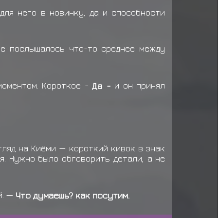
аграду за миссию ранга C
для него в новинку, да и способности
ряжение: Макимоно
виток миссии C ранга
се послышалось что-то среднее между
моментом. Короткое -
Да -
и он принял
гляд на Киёми — короткий кивок в знак
я. Нужно было обговорить детали, а не
й.
— Что думаешь? как посутим.