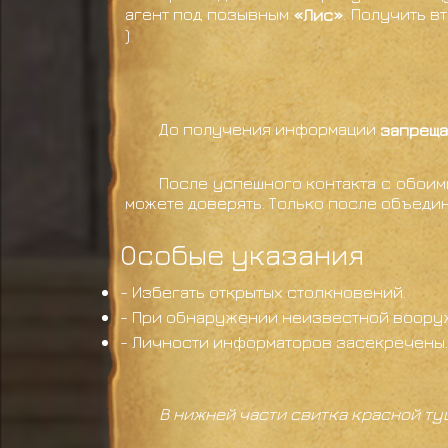
агент под позывным
«Лис»
. Получить в
)
До получения информации
запреща
После успешного контакта с обоим
можете доверять. Только после объеди
Особые указания
- Избегать открытых столкновений.
- При обнаружении неизвестной вооруж
- Личности информаторов засекречены. 
В нижней части свитка красной ту