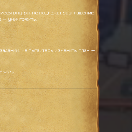
иеся внутри, не подлежат разглашению.
а — уничтожить.
задании. Не пытайтесь изменить план —
ечать.