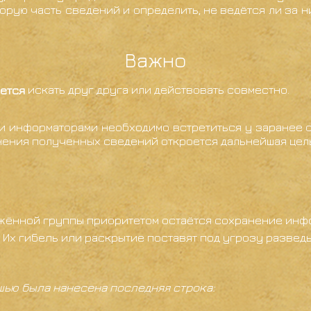
торую часть сведений и определить, не ведётся ли за ни
Важно
ется
искать друг друга или действовать совместно.
и информаторами необходимо встретиться у заранее о
нения полученных сведений откроется дальнейшая цел
ённой группы приоритетом остаётся сохранение инфор
Их гибель или раскрытие поставят под угрозу разведы
шью была нанесена последняя строка: