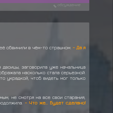
обсуждение
 её обвинили в чём-то страшном.
- Да я
я двоицы, заговорила уже начальница
ображала насколько стала серьезной.
-то украдкой, чтоб видеть мог только
мым, не смотря на все свои старания,
родолжила.
- Что же... Будет сделано!