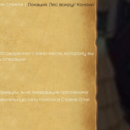
м слежка. (
Локация: Лес вокруг Конохи
бговоренного вами места, которому вы
ь операции.
мации, а не ликвидация противника.
вательную сеть Конохи в Стране Огня.