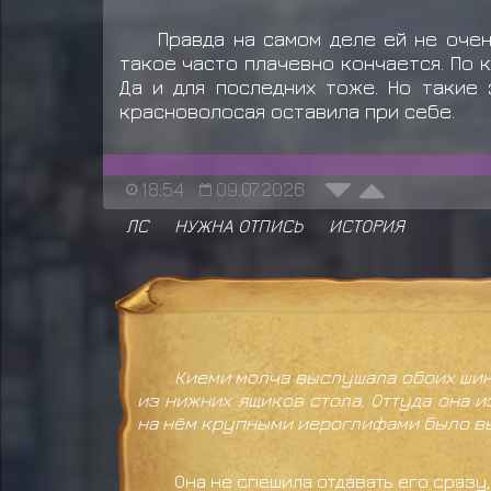
Правда на самом деле ей не оче
такое часто плачевно кончается. По 
Да и для последних тоже. Но такие 
красноволосая оставила при себе.
18:54
09.07.2026
ЛС
НУЖНА ОТПИСЬ
ИСТОРИЯ
Киеми молча выслушала обоих шино
из нижних ящиков стола. Оттуда она 
на нём крупными иероглифами было в
Она не спешила отдавать его сразу