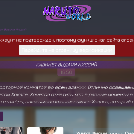
ет Выдачи Миссий
ккаунт не подтвержден, поэтому функционал сайта огра
Перейдите на страницу верификации
КАБИНЕТ ВЫДАЧИ МИССИЙ
18:50
осторной комнатой во всём здании. Отлично освещаема
етом Хокаге. Хочется отметить, что в разные моменты 
о стажёра, заканчивая клоном самого Хокаге, который 
Учиха Шисуи
теряет
Сна