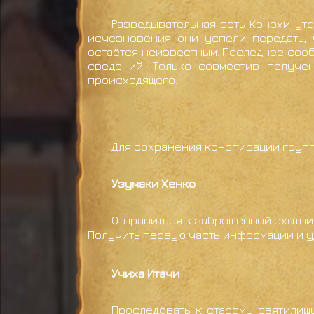
Разведывательная сеть Конохи утр
исчезновения они успели передать, 
остаётся неизвестным. Последнее соо
сведений. Только совместив получе
происходящего.
Для сохранения конспирации групп
Узумаки Хенко
Отправиться к заброшенной охотни
Получить первую часть информации и уд
Учиха Итачи
Проследовать к старому святилищ