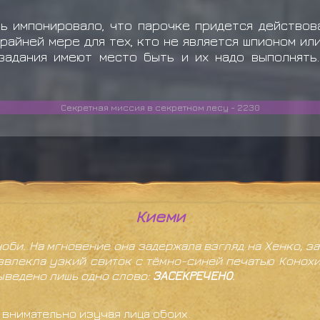
нь импонировало, что парочке придется действов
крайней мере для тех, кто не является шпионом ил
задания имеют место быть и их надо выполнять...
Секретная миссия в секретном лесу - 2230
Киеми
би. На мгновение она задержала взгляд на Хенко, за
извлекла узкий свиток с тёмно-синей печатью Конох
ыведено лишь одно слово:
ЗАСЕКРЕЧЕНО
.
, внимательно изучая лица обоих.