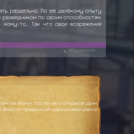
ать раздельно. По её далёкому опыту
и разведчиком по своим способностям.
 кому-то... Так что свои возражения
обсуждение
тем на Итачи, после чего открыла один
и. Вместо привычной маркировки ранга