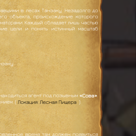
авшими в лесах Танзаку. Незадолго до
его объекта, происхождение которого
аторами. Каждый обладает лишь частью
ние цели и понять истинный масштаб
нзаку.
 находиться агент под позывным
«Сова»
.
нием. (
Локация: Лесная Пищера
)
новленное время там должен появиться