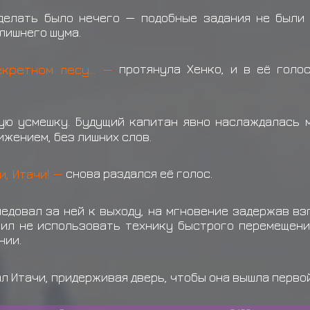
тоби Бех
Учиха Шисуи получил н
делать было нечего — подобные задания не были 
лишнего шума.
Учиха Шисуи
теряет
Сна
Учиха Шисуи
получил с
екретном лесу... —
протянула Хенко, и в её голо
ую усмешку. Будущий капитан явно наслаждалась 
ижением, без лишних слов.
и, Итачи! —
снова раздался её голос.
ледовал за ней к выходу, на мгновение задержав вз
ешил не использовать технику быстрого перемещени
нии.
л Итачи, придерживая дверь, чтобы она вышла перво