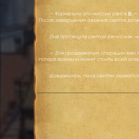
— Формально это миссия ранга
B
, 
После завершения задания свиток долж
Она протянула свиток Хенко как 
— Для продвижения операции вам п
потеря времени может стоить всей опе
Дождавшись, пока свиток окажется