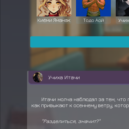
Киёми Яманак
Тодо Аой
Учи
Хьюга Кори
Учиха Арата
Хан
Учиха Итачи
Учиха Шин
Учиха Гин
Мия
Итачи молча наблюдал за тем, что 
как привыкают к осеннему ветру, котор
"Разделиться, значит?"