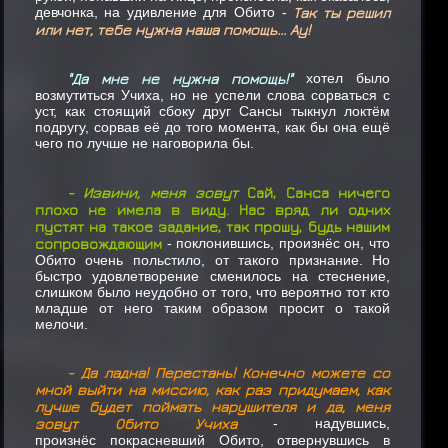
девчонка, на удивление для Обито -
Так ты решил
или нет, тебе нужна наша помощь... Ау!
"Да мне не нужна помощь!"
хотел было
возмутиться Учиха, но не успели слова сорваться с
уст, как стоящий сбоку друг Сансы тыкнул локтём
подругу, сорвав её до того момента, как бы она ещё
чего по лучше не наговорила бы.
- Извини, меня зовут
Сай, Санса ничего
плохо не имела в виду. Нас вряд ли одних
пустят на такое задание, так прошу, будь нашим
сопровождающим
- поклонившись, произнёс он, что
Обито очень польстило, от такого признание. Но
быстро удовлетворение сменилось на стеснение,
слишком было неудобно от того, что вероятно тот кто
младше от него таким образом просит о такой
мелочи.
- Да ладна! Перестань! Конечно можете со
мной выйти на миссию, как раз придумаем, как
лучше будет поймать нарушителя и да, меня
зовут Обито Учиха
- надувшись,
произнёс покрасневший Обито, отвернувшись в