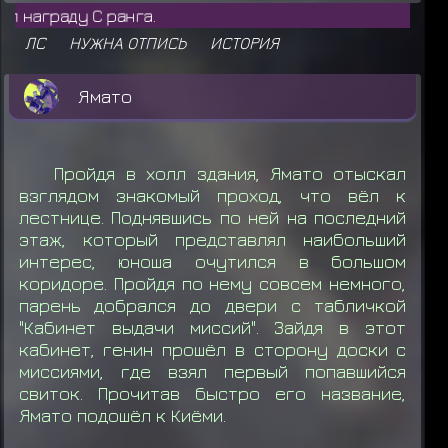
Shad
ЛС
НУЖНА ОТПИСЬ
ИСТОРИЯ
Ямато
Пройдя в холл здания, Ямато отыскал
взглядом знакомый проход, что вёл к
лестнице. Поднявшись по ней на последний
этаж, который представлял наибольший
интерес, юноша очутился в большом
коридоре. Пройдя по нему совсем немного,
парень добрался до двери с табличкой
"Кабинет выдачи миссий". Зайдя в этот
кабинет, генин прошёл в сторону доски с
миссиями, где взял первый попавшийся
свиток. Прочитав быстро его название,
Ямато подошёл к Киёми.