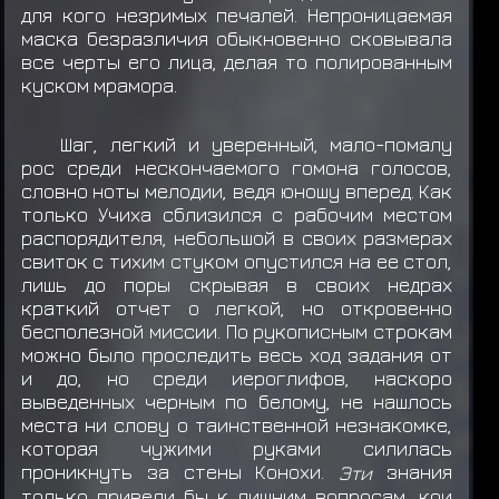
для кого незримых печалей. Непроницаемая
маска безразличия обыкновенно сковывала
все черты его лица, делая то полированным
куском мрамора.
Шаг, легкий и уверенный, мало-помалу
рос среди нескончаемого гомона голосов,
словно ноты мелодии, ведя юношу вперед. Как
только Учиха сблизился с рабочим местом
распорядителя, небольшой в своих размерах
свиток с тихим стуком опустился на ее стол,
лишь до поры скрывая в своих недрах
краткий отчет о легкой, но откровенно
бесполезной миссии. По рукописным строкам
можно было проследить весь ход задания от
и до, но среди иероглифов, наскоро
выведенных черным по белому, не нашлось
места ни слову о таинственной незнакомке,
которая чужими руками силилась
проникнуть за стены Конохи.
Эти
знания
только привели бы к лишним вопросам, кои