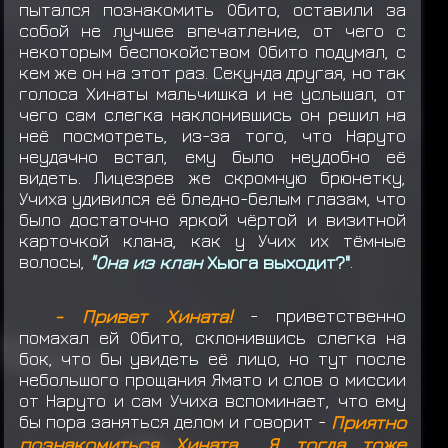
пытался познакомить Обито, оставили за
собой не лучшее впечатление, от чего с
некоторым беспокойством Обито подумал, с
кем же он на этот раз. Секунда другая, но так
голоса Хинаты мальчишка и не услышал, от
чего сам слегка наклонившись он решил на
неё посмотреть, из-за того, что Наруто
неудачно встал, ему было неудобно её
видеть. Лицезрев же скромную брюнетку,
Учиха удивился её бледно-белым глазам, что
было достаточно яркой чёртой и визитной
карточкой клана, как у Учих их тёмные
волосы,
"Она из клан
Хьюга выходит?"
.
- Привет
Хината!
- приветственно
помахал ей Обито, склонившись слегка на
бок, что бы увидеть её лицо, но тут после
небольшого прощания Ямато и слов о миссии
от Наруто и сам Учиха вспоминает, что ему
бы пора заняться делом и говорит -
Приятно
познакомиться Хината... Я тогда тоже