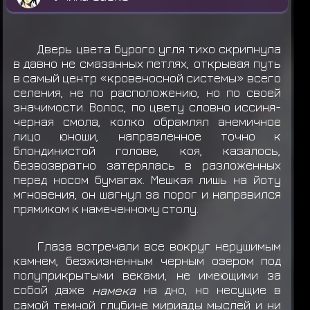
Дверь цвета бурого угля тихо скрипнула
в давно не смазанных петлях, открывая путь
в самый центр «кровеносной системы» всего
селения, не по расположению, но по своей
значимости. Волос, по цвету словно иссиня-
черная смола, колко обрамлял анемичное
лицо юноши, направленное точно к
блондинистой голове, коя, казалось,
безвозвратно затерялась в разложенных
перед носом бумагах. Мешкая лишь на йоту
мгновения, он шагнул за порог и направился
прямиком к намеченному столу.
Глаза встречали все вокруг нерушимым
камнем, безжизненным черным озером под
полуприкрытыми веками, не имеющими за
собой даже
намека
на дно, но несущие в
самой темной глубине мириады мыслей и ни