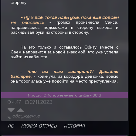
сторону.
- Ну и всё, тогда идём уже, пока ещё совсем
не рассвело!
- громко произнесла Санса,
направившись подскоками в сторону выхода и
раскидывая руки из стороны в сторону.
На это только и оставалось Обиту вместе с
Саем направится за новой знакомой, что уже успела
выйти из кабинета.
- Что вы там застряли?! Давайте
быстрее.
- крикнула из коридора девчонка, вовсю
она торопилась уже подойти на место преступления.
Миссия С Испорченные клумбы - 3816
4:47
27.11.2023
обсуждение
ЛС
НУЖНА ОТПИСЬ
ИСТОРИЯ