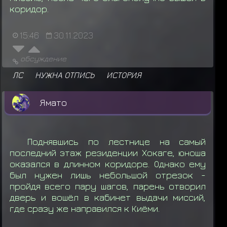
ранга B
коридор.
Учиха Шисуи
теряет
Снаряжение: Макимоно
15:46
30.11.2023
Учиха Шисуи получил награду за миссию
ранга C
обсуждение
Учиха Шисуи
теряет
Снаряжение: Макимоно
ЛС
НУЖНА ОТПИСЬ
ИСТОРИЯ
Учиха Шисуи
получил свиток миссии C
Ямато
ранга
Поднявшись по лестнице на самый
последний этаж резиденции Хокаге, юноша
оказался в длинном коридоре. Однако ему
был нужен лишь небольшой отрезок -
пройдя всего пару шагов, парень отворил
дверь и вошёл в кабинет выдачи миссий,
где сразу же направился к Киёми.