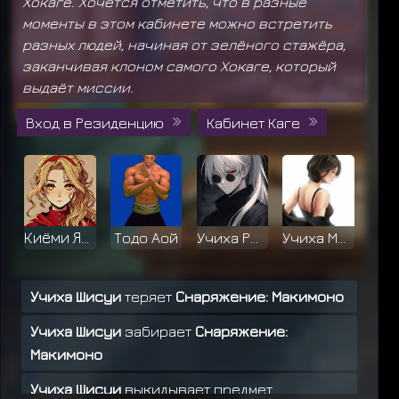
Хокаге. Хочется отметить, что в разные
моменты в этом кабинете можно встретить
разных людей, начиная от зелёного стажёра,
заканчивая клоном самого Хокаге, который
выдаёт миссии.
Вход в Резиденцию
Кабинет Каге
Киёми Яманак
Тодо Аой
Учиха Рюсен
Учиха Мияко
Учиха Шисуи
теряет
Снаряжение: Макимоно
Учиха Шисуи
забирает
Снаряжение:
Хьюга Кори
Учиха Арата
Ханако Нара
Учиха Обито
Макимоно
Учиха Шисуи
выкидывает предмет