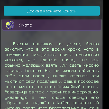
Снаряжение: Макимоно
Доска в Кабинете Конохи
Учиха Шисуи получил награду за миссию
Учиха Шин
Учиха Гин
Мияби Нара
Хьюга Хидейо
ранга C
Ямато
Айцу
получил свиток миссии C ранга
Учиха Итачи
теряет
Снаряжение: Макимоно
Рыская взглядом по доске, Ямато
Учиха Итачи получил награду за миссию
Исе Удон
Сарутоби Кэт
Сарутоби Бех
заметил, что в это время кроме него в
ранга C
помещении находилось всего несколько
человек, что удивило парня, так как
Учиха Итачи
получил свиток миссии C
обычно желающих взять или сдать миссию
ранга
гораздо больше. Но, не желая забивать
себе этим голову, юноша отогнал эти
Учиха Итачи
теряет
Снаряжение: Макимоно
мысли от себя подальше и, решив поскорее
взять миссию, схватил ближайший свиток.
Учиха Итачи
получил свиток миссии C
Развернув свиток и прочитав информацию,
ранга
указанную в нём, юноша свернул его
обратно и подошёл к Киёми, показав ей
Учиха Итачи получил награду за миссию
миссию, после чего благополучно вышел в