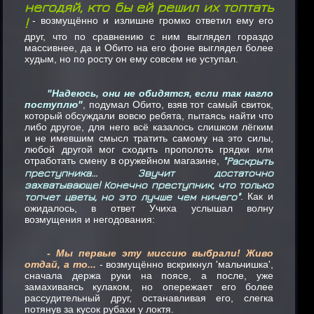
негодяй, кто бы ей решил их топтать
!
- возмущённо и излишне громко ответил ему его
друг, что по сравнению с ним выглядел гораздо
массивнее, да и Обито на его фоне выглядел более
худым, но по росту он ему совсем не уступал.
"Надеюсь, они не обидятся, если так нагло
поступлю"
, подумал Обито, взяв тот самый свиток,
который обсуждали вовсю ребята, пытаясь найти что
либо другое, для него всё казалось слишком лёгким
и не имевшим смысл тратить самому на это силы,
любой другой мог сходить прополоть грядки или
отработать смену в оружейном магазине,
"Раскрыть
преступника... Звучит достаточно
захватывающе! Конечно преступник, что только
топчет цветы, но это лучше чем ничего"
. Как и
ожидалось, в ответ Учиха услышал волну
возмущения и негодования:
- Мы первые эту миссию выбрали! Живо
отдай, а то...
- возмущённо вскрикнул 'мальчишка',
сначала держа руки на поясе, а после, уже
замахиваясь кулаком, но опережает его более
рассудительный друг, останавливая его, слегка
потянув за кусок рубахи у локтя.