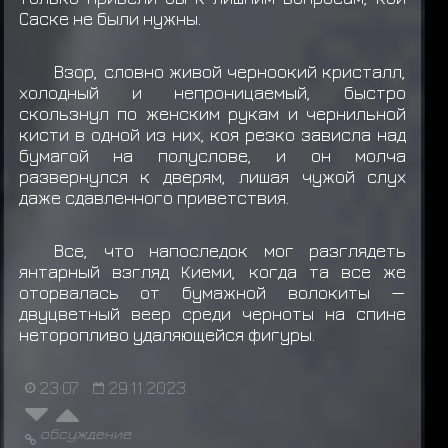
Саске не были нужны.
Взор, словно живой черноокий кристалл,
холодный и непроницаемый, быстро
скользнул по женским рукам и чернильной
кисти в одной из них, коя резко зависла над
бумагой на полуслове, и он молча
развернулся к дверям, лишая чужой слух
даже сдавленного приветствия.
Все, что напоследок мог разглядеть
янтарный взгляд Киеми, когда та все же
оторвалась от бумажной волокиты —
двуцветный веер среди черноты на спине
неторопливо удаляющейся фигуры.
23:07
29.11.2023
обсуждение