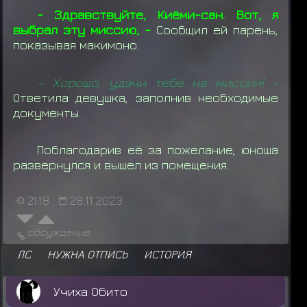
- Здравствуйте, Киёми-сан. Вот, я
выбрал эту миссию, -
Сообщил ей парень,
показывая макимоно.
- Хорошо, удачи тебе на миссии! -
Ответила девушка, заполнив необходимые
документы.
Поблагодарив её за пожелание, юноша
развернулся и вышел из помещения.
21:18
28.11.2023
обсуждение
ЛС
НУЖНА ОТПИСЬ
ИСТОРИЯ
Учиха Обито