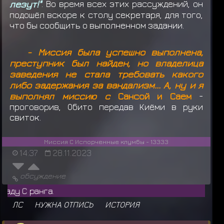
лезут!"
. Во время всех этих рассуждений, он
подошёл вскоре к столу секретаря, для того,
что бы сообщить о выполненном задании.
- Миссия была успешно выполнена,
преступник был найден, но владелица
заведения не стала требовать какого
либо задержания за вандализм... А, ну и я
выполнял миссию с
Сансой и Саем
-
проговорив, Обито передав Киёми в руки
свиток.
Миссия С Испорченные клумбы - 13333
14:37
28.11.2023
обсуждение
Архангел 
ЛС
НУЖНА ОТПИСЬ
ИСТОРИЯ