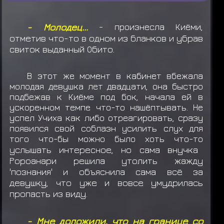
- Молодец...
- произнесла Киёми,
отметив что-то в одном из бланков и убрав
свиток выданный Обито.
В этот же момент в кабинет вбежала
молодая девушка лет двадцати, она быстро
подбежав к Киёме под бок, начала ей в
ускоренном темпе что-то нашёптывать. Не
успел Учиха как либо отреагировать, сразу
появился свой соблазн усилить слух для
того что-бы можно было хоть что-то
услышать интересное, но сама внучка
Ророанари решила утолить жажду
'познания' и объяснила сама всё за
девушку, что уже и вовсе умудрилась
пропасть из виду.
- Мне доложили, что на границе со