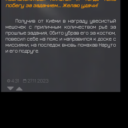
побегу за заданием... Желаю удачи!
Получив от Киёми в награду увесистый
мешочек с приличным количеством рьё за
прошлые задания, Обито убрав его за костюм,
повесил себе на пояс и направился к доске с
миссиями, на последок вновь помахав Наруто
и его подруге.
4:31
27.11.2023
обсуждение
ЛС
НУЖНА ОТПИСЬ
ИСТОРИЯ
1
2
...
106
107
108