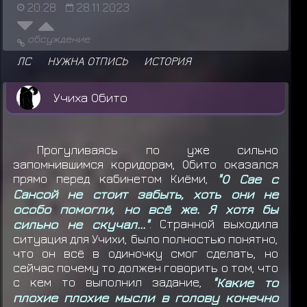
20:28
28.11.2023
обсуждение
ЛС
НУЖНА ОТПИСЬ
ИСТОРИЯ
Учиха Обито
Прогуливаясь по уже сильно
запомнившимся коридорам, Обито оказался
прямо перед кабинетом Киёми,
"О Сае с
Сансой не стоит забыть, хоть они не
особо помогли, но всё же. Я хотя бы
сильно не скучал..."
. Странной выходила
ситуация для Учихи, было полностью понятно,
что он всё в одиночку смог сделать, но
сейчас почему то должен говорить о том, что
с кем то выполнил задание,
"Какие то
плохие плохие мысли в голову конечно