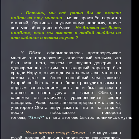
- Остынь, мы всё равно бы не смогли
пойти на эту миссию
- мягко произнёс, вероятно
старший, братишка неугомонному пареньку, после
чего уже обращаясь к Учихе -
Не должно же быть
проблем, если мы вместе с тобой выйдем на
это задание в таком случае ?
У Обито сформировалось противоречивое
мнение от предложения, агрессивный мальчик, что
был ниже него, совсем не внушал доверия, но
одновременно с этим его задорный характер был
сродни Наруто, от чего допускалась мысль, что он на
самом деле он более способный чем кажется.
Второй же был на много более рассудительным по
первым впечатлением, хоть он и был совсем не
старше не своего друга, не самого Обита, но
слишком он отличался, уравновешивая своего
напарника. Резко размышления прервал мальчишка,
у которого Обита вдруг заметил что то на затылке,
после небольшого поворота
головы,
"Коса?"
,
от
чего
в
голове
быстро
появились
смутные
- Меня кстати зовут Санса
- смахнув локон
рукой, попавший на лицо, произнесла, как оказалось,