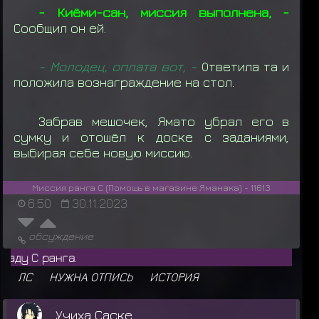
- Киёми-сан, миссия выполнена, -
Сообщил он ей.
- Молодец, оплата вот, -
Ответила та и
положила вознаграждение на стол.
Забрав мешочек, Ямато убрал его в
сумку и отошёл к доске с заданиями,
выбирая себе новую миссию.
Миссия ранга С (Помощь в магазине Яманака) - 11613
6:50
30.11.2023
обсуждение
Архангел 
ЛС
НУЖНА ОТПИСЬ
ИСТОРИЯ
Учиха Саске