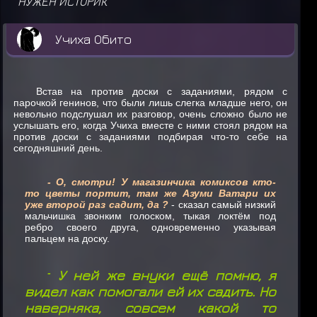
НУЖЕН ИСТОРИК
Учиха Обито
Встав на против доски с заданиями, рядом с
парочкой генинов, что были лишь слегка младше него, он
невольно подслушал их разговор, очень сложно было не
услышать его, когда Учиха вместе с ними стоял рядом на
против доски с заданиями подбирая что-то себе на
сегодняшний день.
- О, смотри! У магазинчика комиксов кто-
то цветы портит, там же Азуми Ватари их
уже второй раз садит, да ?
- сказал самый низкий
мальчишка звонким голоском, тыкая локтём под
ребро своего друга, одновременно указывая
пальцем на доску.
-
У
ней же внуки ещё помню, я
видел как помогали ей их садить. Но
наверняка, совсем какой то