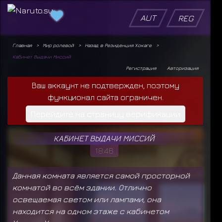
AUT
REG
Главная
Мир ролевой
Назад в Резиденция Хокаге
Кабинет Выдачи Миссий
Регистрация
Авторизация
Ваш аккаунт не подтвержден, поэтому
функционал сайта ограничен.
Перейдите на страницу верификации
КАБИНЕТ ВЫДАЧИ МИССИЙ
18:46
Данная комната является самой просторной
комнатой во всём здании. Отлично
освещаемая светом или лампами, она
находится на одном этаже с кабинетом