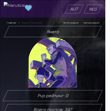
AUT
REG
Главная
Анкета "Сюрикен"
Регистрация
Авторизация
Ямато
Pvp рейтинг: 0
Всего постов: 397