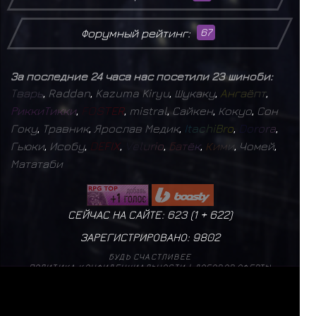
Форумный рейтинг:
67
За последние 24 часа нас посетили 23 шиноби:
Т
в
а
р
ь
,
Raddan
,
Kazuma Kiryu
,
Шукаку
,
А
н
г
а
ё
п
т
,
Р
и
к
к
и
Т
и
к
к
и
,
F
O
S
T
E
R
,
mistral
,
Сайкен
,
Кокуо
,
Сон
Гоку
,
Травник
,
Ярослав Медик
,
I
t
a
c
h
i
B
r
o
,
D
o
r
o
r
a
,
Гьюки
,
Исобу
,
D
E
F
I
X
,
V
e
l
u
r
i
o
,
Б
а
т
ё
к
,
К
и
м
и
,
Чомей
,
Мататаби
СЕЙЧАС НА САЙТЕ: 623 (
1
+
622
)
ЗАРЕГИСТРИРОВАНО:
9802
БУДЬ СЧАСТЛИВЕЕ
ПОЛИТИКА КОНФИДЕНЦИАЛЬНОСТИ
|
ДОГОВОР ОФЕРТЫ
mistral
17
✨
Б
а
г
р
о
в
ы
й
М
о
н
а
р
х
1
✨