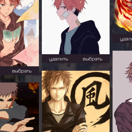
удал
удалить
выбрать
выбрать