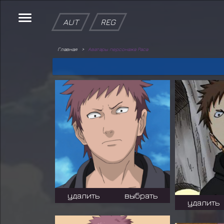
AUT
REG
Главная
Аватары персонажа Раса
удалить
выбрать
удалить