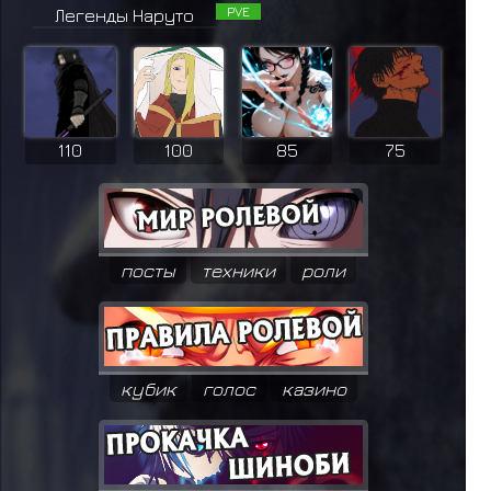
PVE
Легенды Наруто
110
100
85
75
посты
техники
роли
кубик
голос
казино