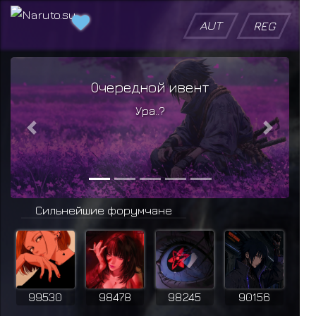
AUT
REG
дной ивент
Ивенты возвр
Ура..?
Больше деталей
подробностей
Previous
Next
Сильнейшие форумчане
99530
98478
98245
90156