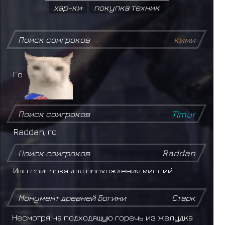
хар-ки
покупка техник
Поиск соигроков
К
и
м
и
Го
Поиск соигроков
T
i
m
u
r
Raddan
, го
Поиск соигроков
Raddan
Ищу соигрока для прохождения миссий.
Желательно, чтобы был из Киригакуре.
Монумент древней Богини
Старк
Поиск соигроков
Storm Sensei
Несмотря на подходящую горечь из желудка