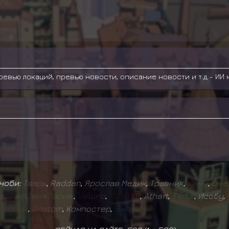
ревью локаций, превью новости, описание новости и т.д - ИИ м
иноби:
Т
в
а
р
ь
,
Raddan
,
Ярослав Медик
,
Травник
,
К
и
м
и
,
О
м
е
о
щ
н
ы
й
Д
в
и
ж
П
а
р
и
ж
,
V
e
l
u
r
i
o
,
F
O
S
T
E
R
,
Athart
,
T
i
m
u
r
,
Исобу
,
т
р
а
п
и
к
,
A
n
a
t
o
m
,
Компостер
,
S
w
a
m
p