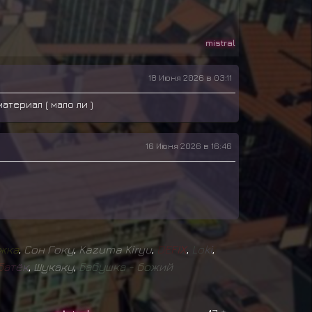
mistral
18 Июня 2026 в 03:11
атериал ( мало ли )
16 Июня 2026 в 16:46
ж
к
а
,
Сон Гоку
,
Kazuma Kiryu
,
D
E
F
I
X
,
L
o
k
i
,
Б
а
т
ё
к
,
Шукаку
,
Б
а
б
у
ш
к
а
-
б
о
ж
и
й