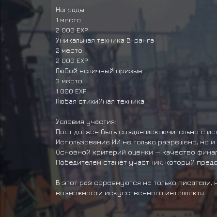
Награды
1 место
2 000 EXP
Уникальная техника B-ранга
2 место
2 000 EXP
Любой неличный призыв
3 место
1 000 EXP
Любая стихийная техника
Условия участия:
Пост должен быть создан исключительно с и
Использование ИИ не только разрешено, но и
Основной критерий оценки — качество финаль
Победителем станет участник, который предс
В этот раз соревнуются не только писатели, 
возможности искусственного интеллекта.