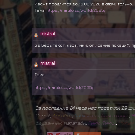
Ивент продлится до 16.08.2026 включительно.
Тема:
https://naruto.su/world/2095/
mistral
p.s Весь текст, картинки, описание локаций, п
mistral
Тема:
https://naruto.su/world/2095/
За последние 24 часа нас посетили 29 ш
Чомей
,
А
н
г
а
ё
п
т
,
Б
л
о
х
а
с
т
а
я
,
б
о
л
ь
в
н
о
г
е
,
М
о
д
у
в
а
н
ч
и
к
,
Мататаби
,
Р
и
к
к
и
Т
и
к
к
и
,
М
и
л
ы
й