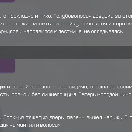
Чоджуро
приобрел усл
ло прохладно и тихо. Голубоволосая девушка за стой
Муу
приобрел услугу
С
Хидэ положил монеты на стойку, взял ключ и коротк
Юки Бунтан
приобрел у
ернулся и направился к лестнице, не оглядываясь.
ушки за ней не было — она, видимо, отошла по свои
ть, ровно и без лишнего шума. Теперь молодой шино
у. Толкнув тяжёлую дверь, парень вышел наружу. В 
дая на мантии и волосах.