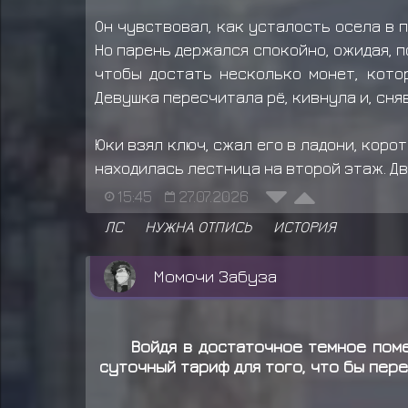
Он чувствовал, как усталость осела в п
Но парень держался спокойно, ожидая, п
чтобы достать несколько монет, кото
Девушка пересчитала рё, кивнула и, сня
Юки взял ключ, сжал его в ладони, корот
находилась лестница на второй этаж. Дв
15:45
27.07.2026
ЛС
НУЖНА ОТПИСЬ
ИСТОРИЯ
Момочи Забуза
Войдя в достаточное темное пом
суточный тариф для того, что бы пер