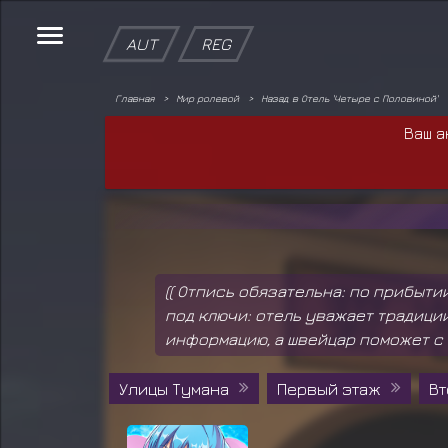
AUT
REG
Главная
Мир ролевой
Назад в Отель 'Четыре с Половиной'
Ваш а
(( Отпись обязательна: по прибыти
под ключи: отель уважает традици
информацию, а швейцар поможет с 
Улицы Тумана
Первый этаж
Вт