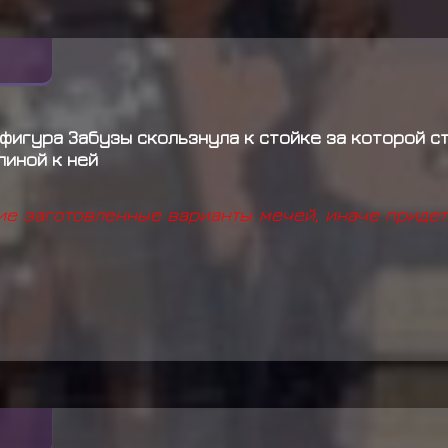
фигура Забузы скользнула к стойке за которой ст
пиной к ней
ие заготовленные варианты мечей, иначе придет