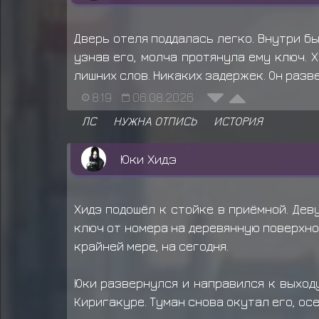
Дверь отеля поддалась легко. Внутри бы
узнав его, молча протянула ему ключ. 
лишних слов. Никаких задержек. Он разв
8:19
06.08.2026
ЛС
НУЖНА ОТПИСЬ
ИСТОРИЯ
Юки Хидэ
Хидэ подошёл к стойке в приёмной. Дев
ключ от номера на деревянную поверхнос
крайней мере, на сегодня.
Юки развернулся и направился к выход
Киригакуре. Туман снова окутал его, осе