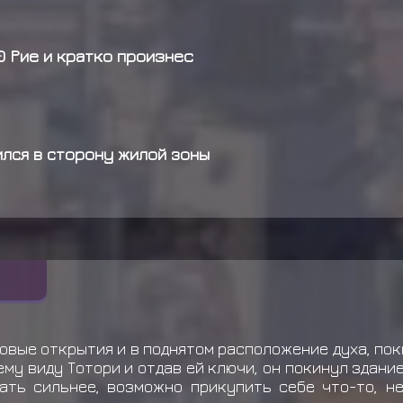
0 Рие и кратко произнес
ился в сторону жилой зоны
новые открытия и в поднятом расположение духа, по
му виду Тотори и отдав ей ключи, он покинул здание
тать сильнее, возможно прикупить себе что-то, н