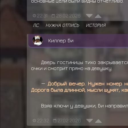
основные цели были видны отчётливо.
22:31
28.02.2026
ЛС
НУЖНА ОТПИСЬ
ИСТОРИЯ
Киллер Би
Дверь гостиницы тихо закрывается
очки и смотрит прямо на девушку.
—
Добрый вечер. Нужен номер на
Дорога была длинной, мысли шумят, ка
Взяв ключи у девушки, Би направил
22:32
27.02.2026