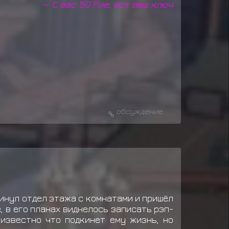
— С вас 50 Рие, вот ваш ключ
обсуждение
кинул отдел этажа с комнатами и пришёл
, в его планах виднелось записать рэп-
еизвестно что подкинет ему жизнь, но