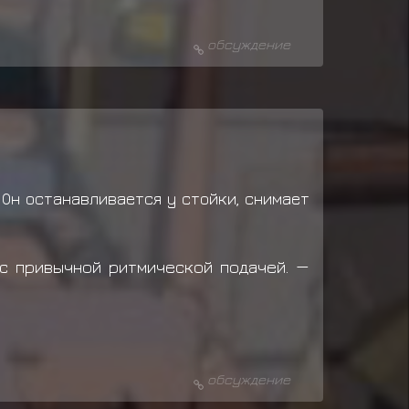
обсуждение
 Он останавливается у стойки, снимает
 с привычной ритмической подачей.
—
обсуждение