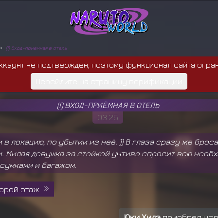
(!) Вход-приёмная в отель
ккаунт не подтвержден, поэтому функционал сайта огра
Перейдите на страницу верификации
(!) ВХОД-ПРИЁМНАЯ В ОТЕЛЬ
03:25
и в локацию, по убытии из неё. )) В глаза сразу же бр
и. Милая девушка за стойкой учтиво спросит всю необ
сумками и багажом.
орой этаж
Юки Хидэ
приобрел ус