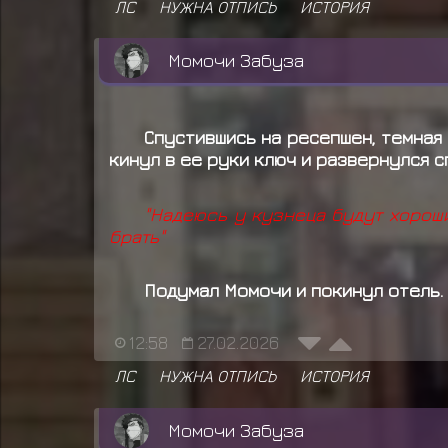
ЛС
НУЖНА ОТПИСЬ
ИСТОРИЯ
Момочи Забуза
Спустившись на ресепшен, темная 
кинул в ее руки ключ и развернулся с
"Надеюсь у кузнеца будут хорош
брать"
Подумал Момочи и покинул отель.
12:58
27.02.2026
ЛС
НУЖНА ОТПИСЬ
ИСТОРИЯ
Момочи Забуза