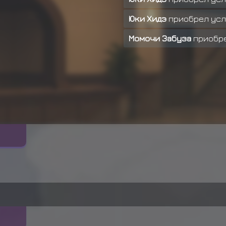
Юки Хидэ
приобрел ус
Момочи Забуза
приобр
Киллер Би
приобрел у
Момочи Забуза
приобр
Утаката
приобрел услу
Хозуки Мизугецу
прио
Омои
приобрел услугу
Омои
приобрел услугу
Танабэ Такеши
приобре
Танабэ Такеши
приобре
Хатаке Какаши
приобре