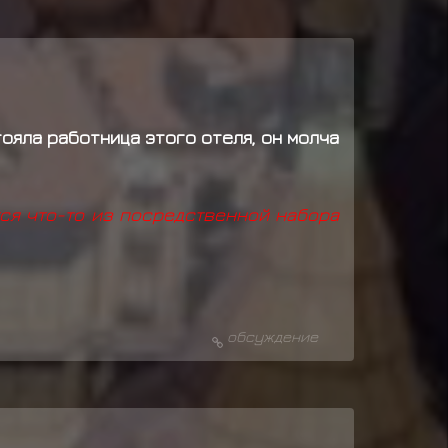
ояла работница этого отеля, он молча
ся что-то из посредственной набора
обсуждение