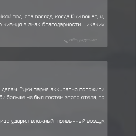
угу
Снять номер на 1 сутки.
кой подняла взгляд, когда Юки вошёл, и,
нять номер на 1 сутки.
о кивнул в знак благодарности. Никаких
слугу
Снять номер на 1 сутки.
обсуждение
м делам. Руки парня аккуратно положили
би больше не был гостем этого отеля, по
лицо ударил влажный, привычный воздух