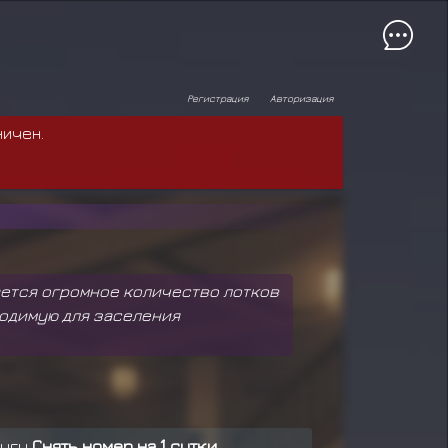
Регистрация
Авторизация
ничен.
осается огромное количество лотков
ходимую для заселения
лугу
Снять номер на 1 сутки.