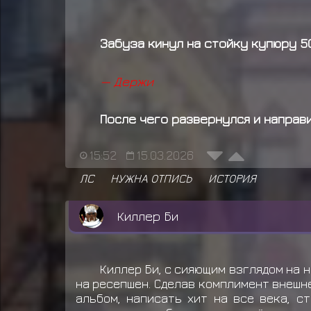
Забуза кинул на стойку купюру 5
— Держи
После чего развернулся и направ
15:52
15.03.2026
ЛС
НУЖНА ОТПИСЬ
ИСТОРИЯ
Киллер Би
Киллер Би, с сияющим взглядом на 
на ресепшен. Сделав комплимент внешне
альбом, написать хит на все века, с