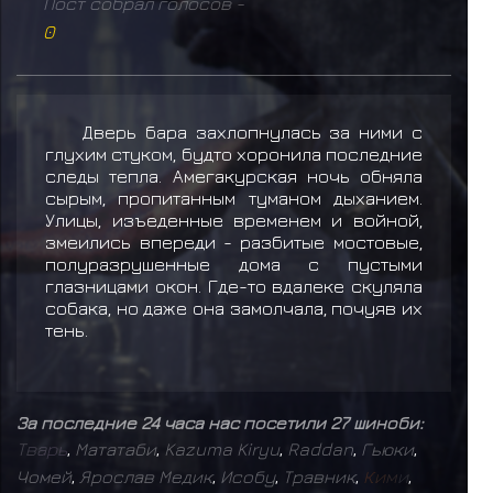
Пост собрал голосов -
0
Дверь бара захлопнулась за ними с
глухим стуком, будто хоронила последние
следы тепла. Амегакурская ночь обняла
сырым, пропитанным туманом дыханием.
Улицы, изъеденные временем и войной,
змеились впереди - разбитые мостовые,
полуразрушенные дома с пустыми
глазницами окон. Где-то вдалеке скуляла
собака, но даже она замолчала, почуяв их
тень.
За последние 24 часа нас посетили 27 шиноби:
Т
в
а
р
ь
,
Мататаби
,
Kazuma Kiryu
,
Raddan
,
Гьюки
,
Чомей
,
Ярослав Медик
,
Исобу
,
Травник
,
К
и
м
и
,