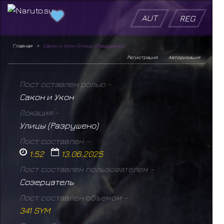
AUT
REG
Главная
Сакон и Укон (Улицы (Разрушено))
Регистрация
Авторизация
Пост оставлен ролью -
Сакон и Укон
Локация -
Улицы (Разрушено)
Пост составлен -
1:52
13.06.2025
Пост составлен пользователем -
Созерцатель
Пост составлен объемом -
341 SYM