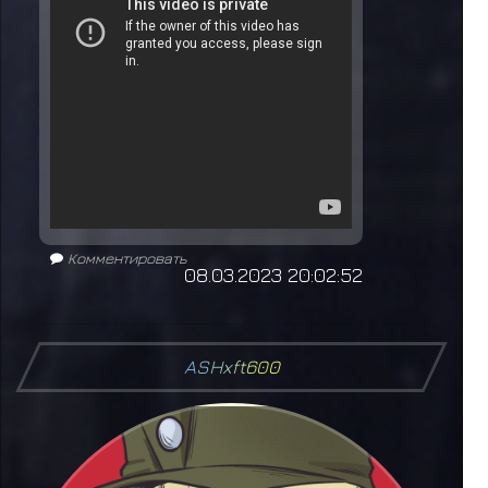
Комментировать
08.03.2023 20:02:52
A
S
H
x
f
t
6
0
0