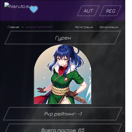
AUT
REG
Главная
Анкета "ASHxft600"
Регистрация
Авторизация
Гурен
Pvp рейтинг: -1
Всего постов: 65