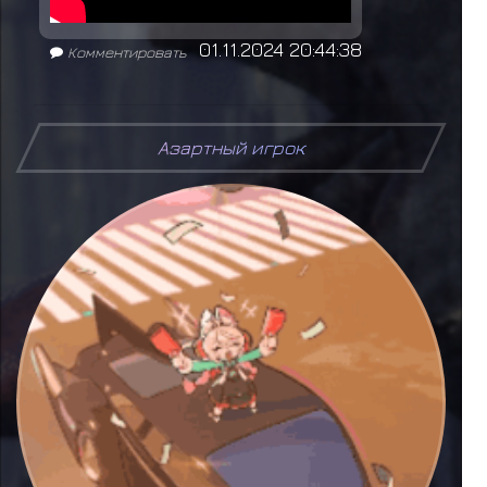
01.11.2024 20:44:38
Комментировать
А
з
а
р
т
н
ы
й
и
г
р
о
к