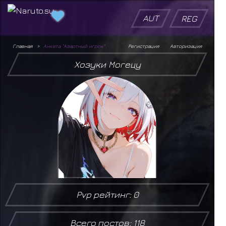
AUT
REG
Главная
Анкета "Азартный игрок"
Регистрация
Авторизация
Хозуки Могецу
Pvp рейтинг: 0
Всего постов: 118