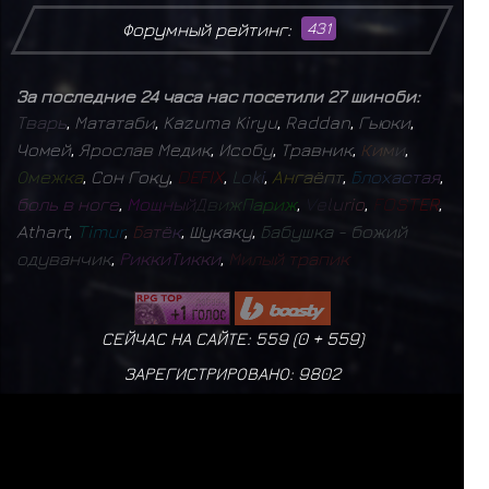
Форумный рейтинг:
431
За последние 24 часа нас посетили 27 шиноби:
Т
в
а
р
ь
,
Мататаби
,
Kazuma Kiryu
,
Raddan
,
Гьюки
,
Чомей
,
Ярослав Медик
,
Исобу
,
Травник
,
К
и
м
и
,
О
м
е
ж
к
а
,
Сон Гоку
,
D
E
F
I
X
,
L
o
k
i
,
А
н
г
а
ё
п
т
,
Б
л
о
х
а
с
т
а
я
,
б
о
л
ь
в
н
о
г
е
,
М
о
щ
н
ы
й
Д
в
и
ж
П
а
р
и
ж
,
V
e
l
u
r
i
o
,
F
O
S
T
E
R
,
Athart
,
T
i
m
u
r
,
Б
а
т
ё
к
,
Шукаку
,
Б
а
б
у
ш
к
а
-
б
о
ж
и
й
о
д
у
в
а
н
ч
и
к
,
Р
и
к
к
и
Т
и
к
к
и
,
М
и
л
ы
й
т
р
а
п
и
к
СЕЙЧАС НА САЙТЕ: 559 (
0
+
559
)
ЗАРЕГИСТРИРОВАНО:
9802
БУДЬ СЧАСТЛИВЕЕ
ПОЛИТИКА КОНФИДЕНЦИАЛЬНОСТИ
|
ДОГОВОР ОФЕРТЫ
mistral
17
✨
Б
а
г
р
о
в
ы
й
М
о
н
а
р
х
1
✨