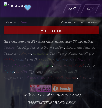
AUT
REG
Главная
Анкета
Регистрация
Авторизация
Нет данных
За последние 24 часа нас посетили 27 шиноби:
Т
в
а
р
ь
,
Исобу
,
Мататаби
,
Raddan
,
Ярослав Медик
,
Травник
,
К
и
м
и
,
О
м
е
ж
к
а
,
Сон Гоку
,
Kazuma Kiryu
,
D
E
F
I
X
,
L
o
k
i
,
Чомей
,
А
н
г
а
ё
п
т
,
Б
л
о
х
а
с
т
а
я
,
б
о
л
ь
в
н
о
г
е
,
М
о
щ
н
ы
й
Д
в
и
ж
П
а
р
и
ж
,
V
e
l
u
r
i
o
,
F
O
S
T
E
R
,
Athart
,
T
i
m
u
r
,
Б
а
т
ё
к
,
Шукаку
,
Б
а
б
у
ш
к
а
-
б
о
ж
и
й
о
д
у
в
а
н
ч
и
к
,
Р
и
к
к
и
Т
и
к
к
и
,
М
и
л
ы
й
т
р
а
п
и
к
,
A
n
a
t
o
m
СЕЙЧАС НА САЙТЕ: 685 (
0
+
685
)
ЗАРЕГИСТРИРОВАНО:
9802