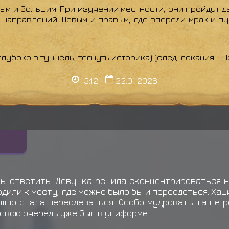
ым и большим. При изучении местности, они пройдут д
 направлений. Левым и правым, где впереди мрак и пу
лубоко в туннель, тегнуть историка) (след. локация - П
13:12
22.01.2026
бы ответить. Девушка решила сконцентрироваться 
одили к месту, где можно было бы и переодеться. Ха
шно стала переодеваться. Особо мудровать та не р
в свою очередь уже был в униформе.