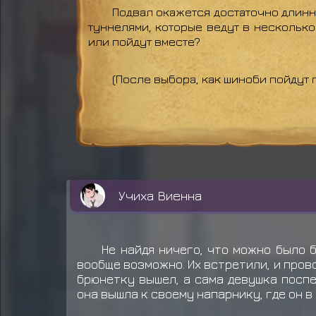
Подвал окажется достаточно длинн
туннелями, которые ведут в несколько
или пойдут вместе?
(После выбора, как шиноби пойдут г
Учиха Виенна
Не найдя ничего, что можно было 
вообще возможно. Их встретили, и пров
брюнетку вышел, а сама девушка поспе
она вышла к своему напарнику, где он 