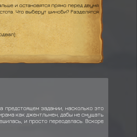
альше и остановятся прямо перед двумя
стота. Что выберут шиноби? Разделятся
одвал)
на предстоящем задании, насколько это
ширама как джентльмен, дабы не смущать
ешилась, и просто переоделась. Вскоре