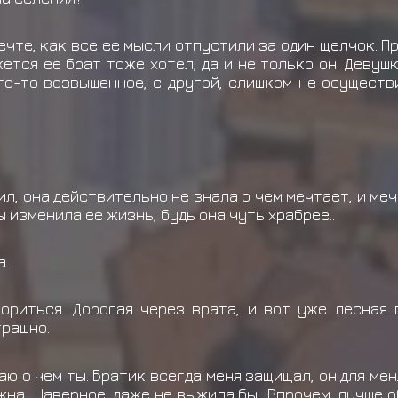
ечте, как все ее мысли отпустили за один щелчок. 
ется ее брат тоже хотел, да и не только он. Деву
то-то возвышенное, с другой, слишком не осуществи
л, она действительно не знала о чем мечтает, и мечт
ы изменила ее жизнь, будь она чуть храбрее..
а.
ориться. Дорогая через врата, и вот уже лесная 
трашно.
имаю о чем ты. Братик всегда меня защищал, он для ме
на.. Наверное, даже не выжила бы.. Впрочем, лучше 