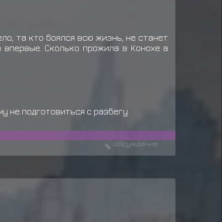
ло, та кто боялся всю жизнь, не станет
а впервые. Сколько прожила в Конохе а
ому не подготовиться с разбегу.
обсуждение