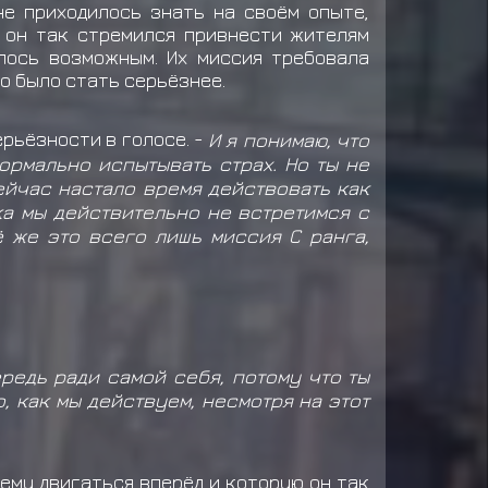
не приходилось знать на своём опыте,
 он так стремился привнести жителям
лось возможным. Их миссия требовала
о было стать серьёзнее.
серьёзности в голосе. -
И я понимаю, что
ормально испытывать страх. Но ты не
Сейчас настало время действовать как
ка мы действительно не встретимся с
ё же это всего лишь миссия С ранга,
редь ради самой себя, потому что ты
о, как мы действуем, несмотря на этот
ему двигаться вперёд и которую он так