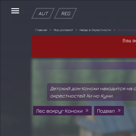
AUT
REG
Главная
Мир ролевой
Назад в Окрестности
Детский до
Ваш а
Детский дом Конохи находится на 
окрестностей Хи но Куни.
Лес вокруг Конохи
Подвал