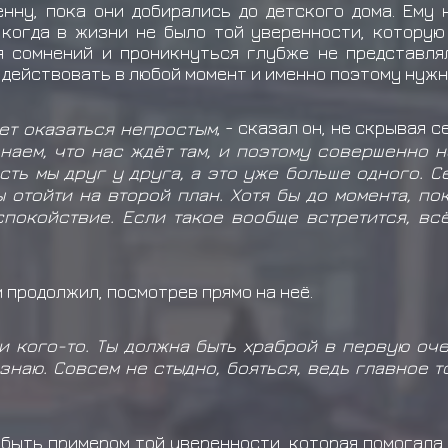
нну, пока они добирались до детского дома. Ему 
 когда в жизни не было той уверенности, которую
ля сомнений и проникнуться глубже не представля
 действовать в любой момент и именно поэтому нужн
ет оказаться непростым
, - сказал он, не скрывая 
знаем, что нас ждёт там, и поэтому совершенно н
 есть мы друг у друга, а это уже больше одного. 
 отойти на второй план. Хотя бы до момента, по
спокойствие. Если такое вообще встретится, вс
м продолжил, посмотрев прямо на неё.
и кого-то. Ты должна быть храброй в первую оче
о знаю. Совсем не стыдно, бояться, ведь главное т
 быть примером той уверенности, которая помогала 