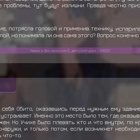
 проблемы, тут будут излишни. Правда честно при
ие, потрясла головой и применив технику,
испарил
ой, но понимала ли она сама этого? Вопрос конечно
Хаши и Ви, миссия С, детский дом - 14637
 себя Обито, оказавшись перед нужным ему здание
устраивает. Именно это место было тем, где оказыв
жен. Но Учихе было плевать кто и что внутри, по к
снаружи, и только потом, если возникнет необходи
 что-то.