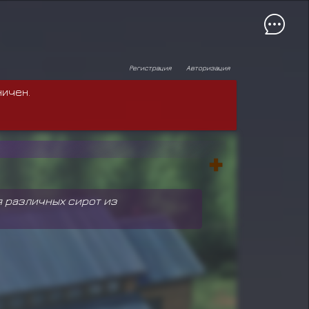
Регистрация
Авторизация
ничен.
я различных сирот из