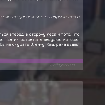
 и вместе узнаем, что же скрывается в
ься вперёд, в сторону леса и того, что
а, где их встретила девушка, которая
тобы не смущать Виенну, Хаширама вышел
обсуждение