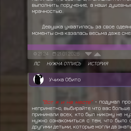
выполнить поручение, а наши душевные
мрачностью..
Девушка ухватилась за свое одеян
моменты она казалась весьма даже смел
21:24
21.01.2026
ЛС
НУЖНА ОТПИСЬ
ИСТОРИЯ
Учиха Обито
"Вот я и на месте"
- подумал про
неприметно, выбирайте что вас больше 
принимали всех, кто был никому не ну
нужно ознакомиться с тем, что было 
другими детьми, которые могли да знать