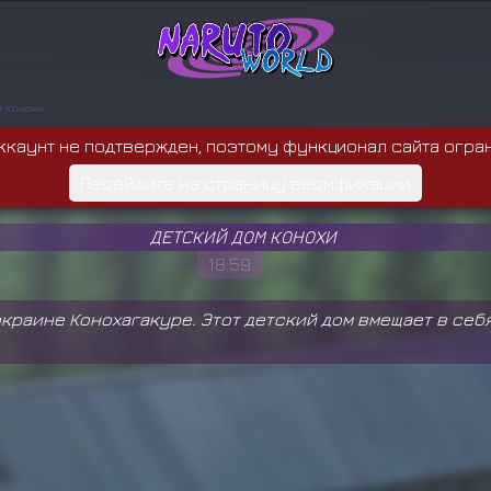
м Конохи
ккаунт не подтвержден, поэтому функционал сайта огра
Перейдите на страницу верификации
ДЕТСКИЙ ДОМ КОНОХИ
18:59
окраине Конохагакуре. Этот детский дом вмещает в себ