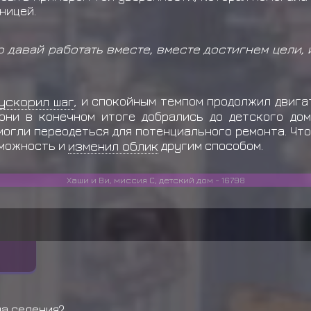
ницей.
о давай работать вместе, вместе достигнем цели,
ускорил шаг
, и спокойным темпом продолжил двигат
они в конечном итоге добрались до детского дом
смогли переодеться для потенциального ремонта. Ч
зможность и
изменил облик
другим способом.
Хаши и Ви, миссия С, детский дом - 16798
на селения?