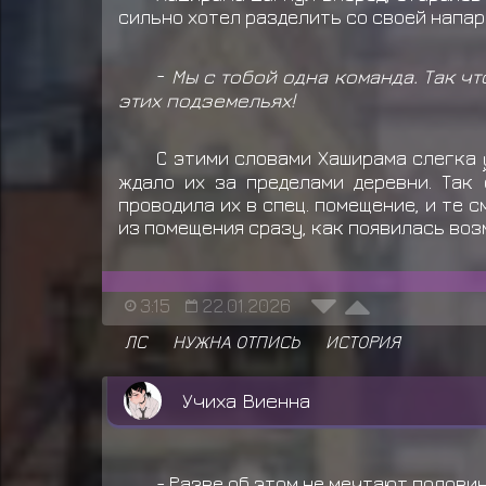
сильно хотел разделить со своей напар
-
Мы с тобой одна команда. Так чт
этих подземельях!
С этими словами Хаширама слегка
ждало их за пределами деревни. Так 
проводила их в спец. помещение, и те 
из помещения сразу, как появилась во
3:15
22.01.2026
ЛС
НУЖНА ОТПИСЬ
ИСТОРИЯ
Учиха Виенна
- Разве об этом не мечтают полови