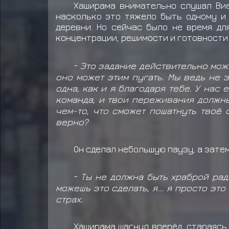
Хаширама внимательно слушал Вие
насколько это тяжело быть одному и
деревни. Но сейчас было не время д
концентрации, решимости и готовности
-
Это задание действительно мож
оно может этим пугать. Мы ведь не 
одна, как и я благодаря тебе. У нас
команда, и твои переживания должны
чем-то, что сможет пошатнуть твоё 
верно?
Он сделал небольшую паузу, а зате
-
Ты не должна быть храброй рад
можешь это сделать, я... я просто эт
страх.
Хаширама шагнул вперёд, стараясь