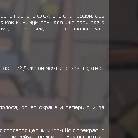
Просто настолько сильно она поразилась
шка как минимум слышала уже пару раз о
мо, а с третьей, это так банально что
ает ли? Даже он мечтал о чем-то, а вот
полоса, отчет охране и теперь они за
ня является целым миром. Но я прекрасно
об этом сейчас не думать. Нам предстоит