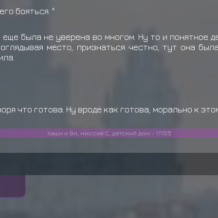
его бояться. "
 еще была не уверена во многом. Ну то и понятное де
оглядывая место, признаться честно, тут она был
ила.
воря что готова. Ну вроде как готова, морально к эт
Хаши и Ви, миссия С, детский дом - 17705