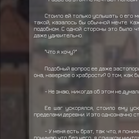
Стоило ей только услышать о его м
такой, казалось бы обычной мечте. Каж
подобном. С одной стороны это было ч
даже удивительно.
"Что я хочу?"
Подобный вопрос ее даже застопори
она, наверное о храбрости? О том, как б
- Не знаю, никогда об этом не думал
Ее шаг ускорялся, стоило ему уск
пределами деревни. И это однозначно с
- У меня есть брат, так что, я пон
понимаю что без него, я слишком ничтож