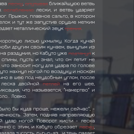
кава
леску
,
опутывая
ближайшуюю ветвь
 к
ослаблению
лески, и ветвь ударяет
ог. Прыжок, плавное сальто, в котором
елок и тут же запустив орудие метким
издает металлический звук
трения
.
 короткую лисью ухмылку. Когда кунай
ноби другим своим кунаем, вынутым из
 на раздумия, но Кабуто уже
подтянул
к
пины, пусть и знал, что он летит не
, что заносит ногу для удара по голове
буто махнул ногой по воздуху и носком
очно в шею под неудобным углом, после
- леска двойной
петлей
на его шее,
ксация, что называется, "намертво" и
ло... Ловко.
было бы куда проще, нежели сейчас", -
нечность. Затем, подняв направляющую
й удар ногой. Поворот кисти - леска
енно с этим, и Кабуто обрезает
леску
,
дала тугость, р-р-р-аз... и тень падает