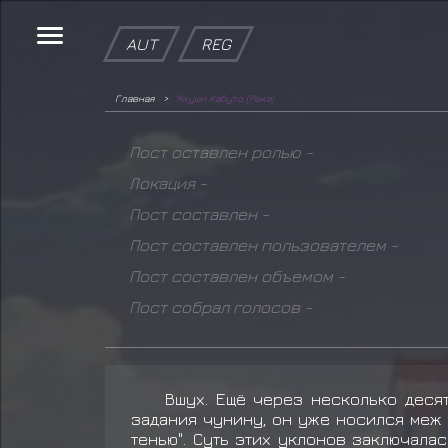
AUT
REG
Главная
Якуши Кабуто (Река)
Пост оставлен ролью -
Локация -
Пост составлен -
Пост составлен пользователем -
Пост составлен объемом -
Пост собрал голосов -
Вшух. Ещё через несколько деся
задания чунину, он уже носился меж 
тенью". Суть этих уклонов заключалас