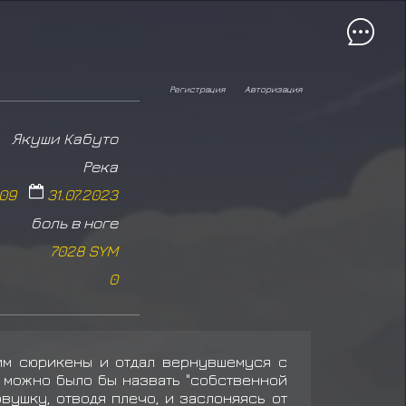
Регистрация
Авторизация
Якуши Кабуто
Река
:09
31.07.2023
боль в ноге
7028 SYM
0
 им сюрикены и отдал вернувшемуся с
о можно было бы назвать "собственной
овушку, отводя плечо, и заслоняясь от