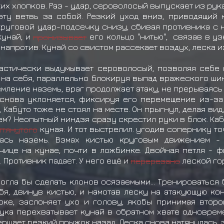
их хлопков. Раз - удар, сероволосый выпускает из ру
ту ветвь за собой. Резкий уход вниз, приводящий
круговой удар-подсечку снизу, сбивая противника с н
кунай, и
пронизывает
его кольцо "нитью", связав в уз
напротив. Кунай со свистом рассекает воздух, леска 
нтастически выдумывает сероволосый, позволяя себе
на себя, параллельно блокируя выпад вражеского ши
емление наземь, враг продолжает атаку, не прерываясь
снова уклоняется, фиксируя его перемещение из-за с
 Кабуто тоже не стоял на месте. Он прыгнул, делая вид
ачем? Неопытный ниндзя сразу скрестил руки в блок. Ка
ттянутого
куная. И тот выстрелил. угодив сопернику т
лась наземь. Взмах кистью круговым движением 
ице на кунае, почти в ложбинке. Двойная петля - фи
 Противник падает. У него ещё и
перерезано
леской гор
могла бы сделать клонов осязаемыми... Тренироваться 
ебя, двинув кистью, и намотав леску на атакующую ко
оке, заслоняет ухо и голову, якобы принимая второ
рука перехватывает кунай в обратном хвате одноврем
ершает резкий прыжок назад. Леска снова натянулась, за