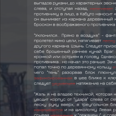
выпадов руками, до характерных звонк
слева, и отступая назад,
натягивает
э
противнику в лицо, а Кабуто наносит 
он вынимает из кармана деревянный 
броском в воображаемого противника 
"Уклонился... Прямо в воздухе" - фа
пролетел мимо цели, натягивает
леску
другого кармана. Цзынь. Следует приз
себе брошенный раннее кунай. Враг 
кромкой или острием в голову. Однако,
противника... но начал это раньше. З
попал точно по деревянному кольцу
о
чего "тень" разорвав блок плюхну
зафиксированная
в шее ближе к ключ
следует
удушающее
натяжение на себя.
"Жаль я не владею техникой, которая 
уводит корпус от "удара" слева от с
леску руку вверх, в треугольном бл
наматывается
и на щиколотку. Левая 
срывая
натяжение
к "лежащему", и сов