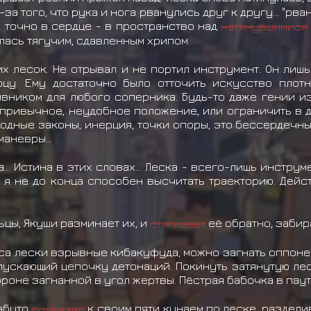
а того, что рука и нога рванулись друг к другу... "рва
, точно в сердце - в пространство над
натянувшимися
лась тягучим, сдавленным хрипом.
х лесок. Не отрывал и не портил инструмент. Он лиш
цу. Ему достаточно было отточить искусство плотн
вником для любого соперника. Будь-то даже гении и
епривычное, неудобное положение, или ограничить в 
дные законы, инерция, точки опоры, это бессердечные
аневры...
.. Истина в этих словах... Леска - всего-лишь инструме
о я не до конца способен высчитать траекторию. Дейс
ьцы, Якуши разминает их, и
стягивает
её обратно, забир
еса лески взрывные кибакуфуда, можно загнать оппоне
ускающий цепочку детонаций. Покинуть затянутую лес
ороне загнанной в угол жертвы. Пёстрая бабочка в паут
Кабуто
подвязал
к своим пяти кунаем по леске, раздели