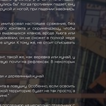
нулись бы". Когда противник падает, ему
рукой и ногой, при падении навзнись.
ь имитировал настоящее сражение, без
ого контакта и сюрикендзюцу, чтобы
з выдающихся кланов, вроде Хьюга или
движении, он не сможет в полной мере
 штуки. К тому же, не стоит списывать
нт, такой же, как веревка или кунай, у
твую почти на рефлексах. В некоторых
ая и деревянный кунай.
нта в ловушку. Особенно, если освоить
кой территорию будет не так просто, а
ине."
в последнюю на несколько отдельных с