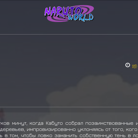
16
тков минут, когда Кабуто собрал позаимствованные
деревьев, импровизированно уклоняясь от того, ког
ь в том, чтобы ловко заманить собственную тень в л