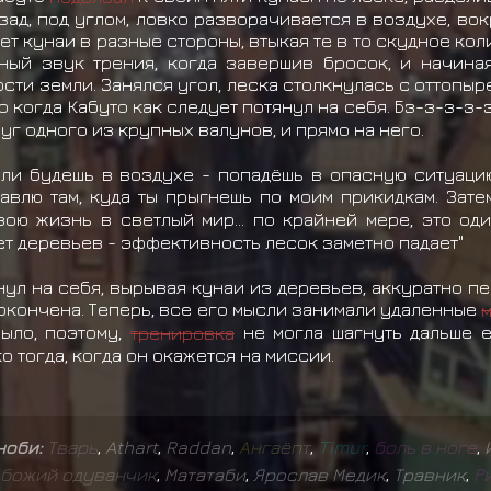
д, под углом, ловко разворачивается в воздухе, вокр
ет кунаи в разные стороны, втыкая те в то скудное ко
ный звук трения, когда завершив бросок, и начиная
ти земли. Занялся угол, леска столкнулась с оттопыре
 когда Кабуто как следует потянул на себя. Бз-з-з-з-з
уг одного из крупных валунов, и прямо на него.
если будешь в воздухе - попадёшь в опасную ситуаци
авлю там, куда ты прыгнешь по моим прикидкам. Зате
вою жизнь в светлый мир... по крайней мере, это о
Нет деревьев - эффективность лесок заметно падает"
нул на себя, вырывая кунаи из деревьев, аккуратно пе
окончена. Теперь, все его мысли занимали удаленные
ыло, поэтому,
тренировка
не могла шагнуть дальше 
ко тогда, когда он окажется на миссии.
иноби:
Т
в
а
р
ь
,
Athart
,
Raddan
,
А
н
г
а
ё
п
т
,
T
i
m
u
r
,
б
о
л
ь
в
н
о
г
е
,
б
о
ж
и
й
о
д
у
в
а
н
ч
и
к
,
Мататаби
,
Ярослав Медик
,
Травник
,
Р