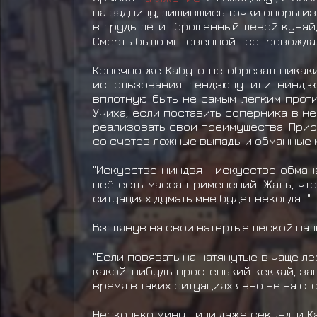
на задницу, лишившись точки опоры из-з
в грудь летит брошенный левой кунай
Смерть было мгновенной... сопровожда
Конечно же Кабуто не обрезал никаки
использования гендзюцу или ниндзю
вплотную быть не самым легким проти
Учиха, если поставить соперника в н
реализовать свои преимущества. Приро
со счетов ложные выпады и обманные м
"Искусство ниндзя - искусство обмана.
неё есть масса применений. Жаль, чт
ситуациях думать мне будет некогда..."
Взглянув на свои натертые леской пал
"Если повязать на натянутые в чаще л
какой-нибудь простенький кеккай, зап
время в таких ситуациях явно не на ст
Несколько минут, или даже секунд, и 