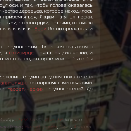
уг оси, и так, чтобы голова оказалась
личество деревьев, которое находилось
 приземляться, Якуши натянул лески,
нными, словно руки, ветвями, и начала
-к-к-к-к-к-к...
Вшух
. Ветви срезаются и
ю. Предположим... Ткнешься затылком в
м, я
активирую
печать на дистанции, и
дин из планов, которые можно было бы
реловил те один за одним, пока летели
манипуляции
со взрывчатыми печатями.
его
теоретических
предположений. До
Исобу
,
D
E
F
I
X
,
Б
а
т
ё
к
,
F
O
S
T
E
R
,
Шукаку
,
и
к
к
и
Т
и
к
к
и
,
М
и
л
ы
й
т
р
а
п
и
к
,
К
и
м
и
,
A
n
a
t
o
m
,