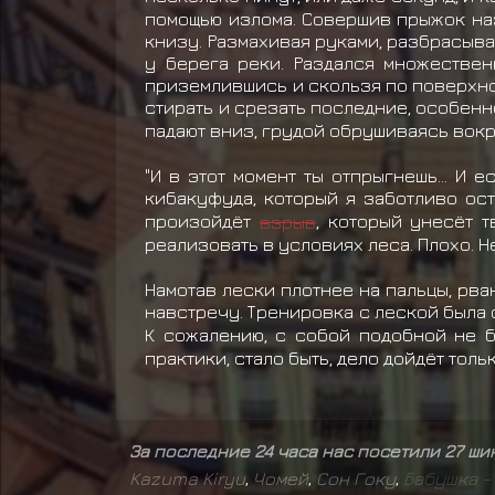
помощью излома. Совершив прыжок наза
книзу. Размахивая руками, разбрасыва
у берега реки. Раздался множествен
приземлившись и скользя по поверхнос
стирать и срезать последние, особенно
падают вниз, грудой обрушиваясь вокр
"И в этот момент ты отпрыгнешь... И 
кибакуфуда, который я заботливо ост
произойдёт
взрыв
, который унесёт т
реализовать в условиях леса. Плохо. 
Намотав лески плотнее на пальцы, рва
навстречу. Тренировка с леской была 
К сожалению, с собой подобной не б
практики, стало быть, дело дойдёт толь
За последние 24 часа нас посетили 27 ш
Kazuma Kiryu
,
Чомей
,
Сон Гоку
,
Б
а
б
у
ш
к
а
-