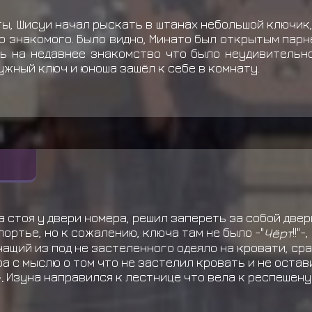
ы, Шисуи начал рыскать в штанах небольшой ключик,
 знакомого. Было видно, Минато был открытым парн
ть на недавнее знакомство что было неудивительно
ужный ключ и юноша зашёл к себе в комнату.
а стоя у двери номера, решил запереть за собой двер
ортье, но к сожалению, ключа там не было -"
Чёрт
!!"
ащий из под не застеленного одеяло на кровати, ср
ера с мыслю о том что не застелил кровать и не оста
.
Изуна направился к лестнице что вела к респешену 