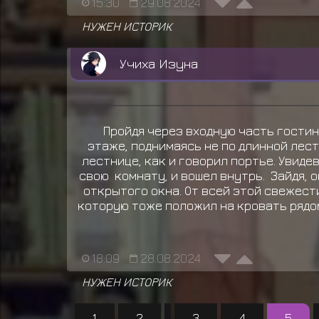
15:30
29.08.2024
НУЖЕН ИСТОРИК
Учиха Изуна
Пройдя через входную часть гостин
этаже, поднимаясь не по длинной лест
лестнице, как и говорил портье. Увиде
свою комнату, и вошел внутрь. Зайдя, 
открытого окна. От всей этой свежести
которую тоже положил на кровать рядом
18:09
28.08.2024
НУЖЕН ИСТОРИК
1
2
...
3
4
5