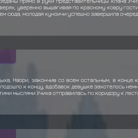
реданы прямо в руки представительницы клана Учиха
верях, уверенно вышагивая по красному ковру гост
тием сюда, молодая куноичи успешно завершила очере
ыха, Наори, закончив со всем остальным, в конце 
 подошло к концу, вдобавок девушке захотелось нем
тими мыслями Учиха отправилась по коридору к лест