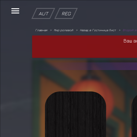
AUT
REG
Главная
Мир ролевой
Назад в Гостиница Лист
Второй э
Ваш а