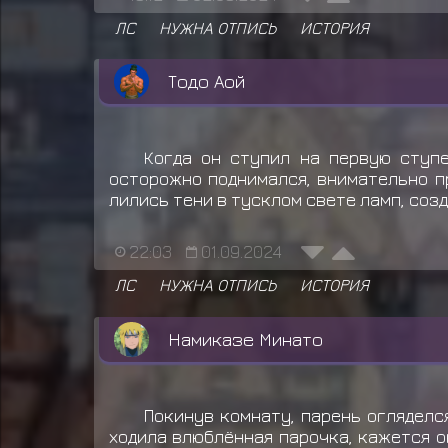
ЛС
НУЖНА ОТПИСЬ
ИСТОРИЯ
Тодо Аой
Когда он ступил на первую ступе
осторожно поднимался, внимательно п
лились тени в тусклом свете ламп, соз
22:03
01.09.2024
ЛС
НУЖНА ОТПИСЬ
ИСТОРИЯ
Намиказе Минато
Покинув комнату, парень огляделся
ходила влюблённая парочка, кажется о