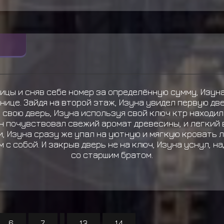
ицы и сняв себе номер за определённую сумму, Изун
нице. Зайдя на второй этаж, Изуна увидел первую две
в свою дверь, Изуна используя свой ключ ктр находилс
он почувствовал свежий аромат древесины, и легкий 
, Изуна сразу же упал на уютную и мягкую кровать л
 с собой. И закрыв дверь не на ключ, Изуна уснул, н
со старшим братом.
6
7
...
13
14