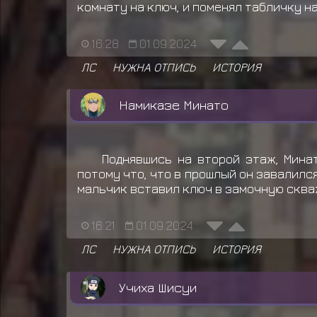
комнату на ключ, и поменял табличку на
16:28
01.09.2024
ЛС
НУЖНА ОТПИСЬ
ИСТОРИЯ
Намиказе Минато
Поднявшись на второй этаж, Мина
потому что, что в прошлый он завалилс
мальчик вставил ключ в замочную сква
16:21
01.09.2024
ЛС
НУЖНА ОТПИСЬ
ИСТОРИЯ
Учиха Шисуи