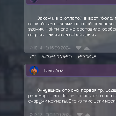
Закончив с оплатой в вестибюле, 
спокойными шагами по оной поднялась
здания. Найти его не составило особ
внутрь, закрыв за собой дверь.
18:14
16.09.2024
ЛС
НУЖНА ОТПИСЬ
ИСТОРИЯ
Тодо Аой
Очнувшись ото сна, первая пришедш
разомнул шею. После потянулся и по п
снаружи комнаты. Его мягкие шаги нес
13:12
02.09.2024