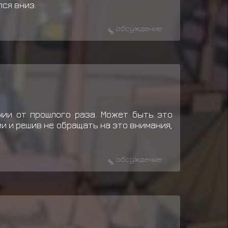
лся вниз.
обсуждение
чии от прошлого раза. Может быть это
и и решив не обращать на это внимания,
.
обсуждение