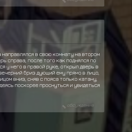
а направлялся в свою комнату на втором
рь справа, после того как поднялся по
я у него в правой руке, открыл дверь в
вечерний бриз дующий ему прямо в лицо,
ицом вниз, сняв с пояса только катану,
адеясь поскорее проснуться и увидеться
обсуждение