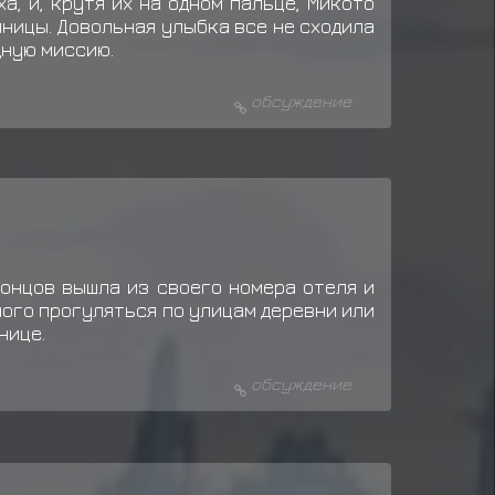
, и, крутя их на одном пальце, Микото
иницы. Довольная улыбка все не сходила
дную миссию.
обсуждение
концов вышла из своего номера отеля и
ного прогуляться по улицам деревни или
нице.
обсуждение