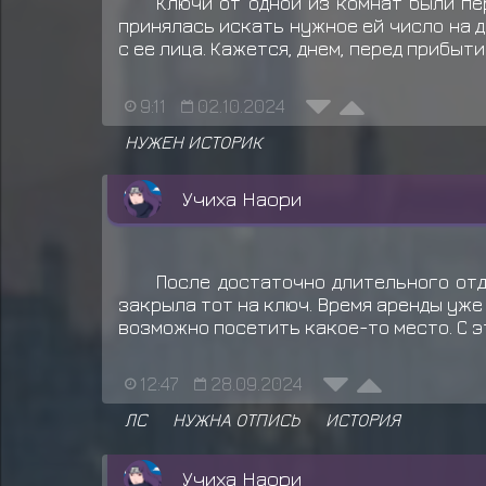
Ключи от одной из комнат были пе
принялась искать нужное ей число на д
с ее лица. Кажется, днем, перед прибы
9:11
02.10.2024
НУЖЕН ИСТОРИК
Учиха Наори
После достаточно длительного отд
закрыла тот на ключ. Время аренды уже
возможно посетить какое-то место. С э
12:47
28.09.2024
ЛС
НУЖНА ОТПИСЬ
ИСТОРИЯ
Учиха Наори