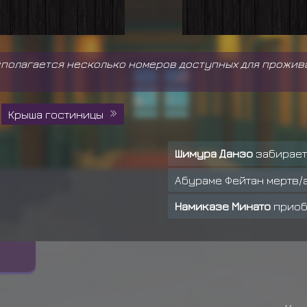
асполагается несколько номеров доступных для прожив
Крыша гостиницы
Шимура Данзо
забирае
Абураме Фейтан мертв/
Намиказе Минато
приоб
Намиказе Минато
теряе
Учиха Шисуи получил н
Учиха Шисуи получил н