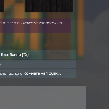
ания где вы можете хорошенько
т
Еда: Данго (*3)
а
рел услугу
Комната на 1 сутки.
т
Снаряжение: Макимоно
аграду за миссию ранга C
аграду за миссию ранга C