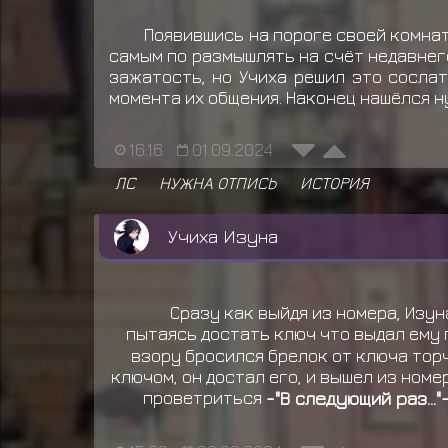
Появившись на пороге своей комнат
самым по размышлять на счёт недавнего
зажатость, но Учиха решил это сосла
момента их общения. Наконец нашёлся н
16:16
01.09.2024
ЛС
НУЖНА ОТПИСЬ
ИСТОРИЯ
Учиха Изуна
Сразу как выйдя из номера, Изун
пытаясь достать ключ что выдал ему п
взору бросился брелок от ключа торч
ключом, он достал его, и вышел из ном
проветриться
-"В следующий раз..."-