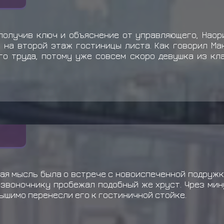
получив ключ и объяснение от управляющего, Наор
 на второй этаж гостиницы листа. Как говорил Мак
ого труда, потому уже совсем скоро девушка из кл
ая мысль была о встрече с новоиспеченной подружко
озвоночнику пробежал подобный же хруст. Чрез ми
лышимо перенесли его к гостиничной стойке.