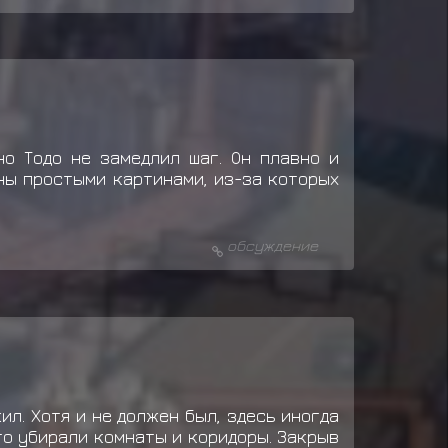
но Тодо не замедлил шаг. Он плавно и
ны простыми картинами, из-за которых
обсуждение
ил. Хотя и не должен был, здесь иногда
то убирали комнаты и коридоры. Закрыв