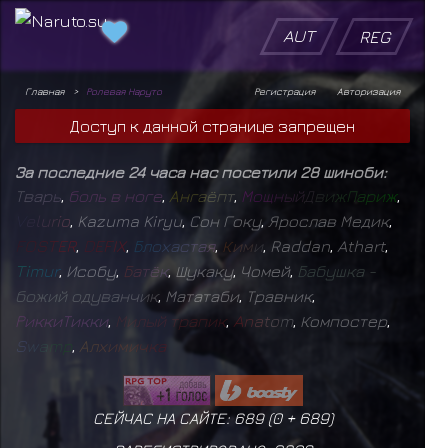
AUT
REG
Главная
Ролевая Наруто
Регистрация
Авторизация
Доступ к данной странице запрещен
За последние 24 часа нас посетили 28 шиноби:
Т
в
а
р
ь
,
б
о
л
ь
в
н
о
г
е
,
А
н
г
а
ё
п
т
,
М
о
щ
н
ы
й
Д
в
и
ж
П
а
р
и
ж
,
V
e
l
u
r
i
o
,
Kazuma Kiryu
,
Сон Гоку
,
Ярослав Медик
,
F
O
S
T
E
R
,
D
E
F
I
X
,
Б
л
о
х
а
с
т
а
я
,
К
и
м
и
,
Raddan
,
Athart
,
T
i
m
u
r
,
Исобу
,
Б
а
т
ё
к
,
Шукаку
,
Чомей
,
Б
а
б
у
ш
к
а
-
б
о
ж
и
й
о
д
у
в
а
н
ч
и
к
,
Мататаби
,
Травник
,
Р
и
к
к
и
Т
и
к
к
и
,
М
и
л
ы
й
т
р
а
п
и
к
,
A
n
a
t
o
m
,
Компостер
,
S
w
a
m
p
,
А
л
х
и
м
и
ч
к
а
СЕЙЧАС НА САЙТЕ: 689 (
0
+
689
)