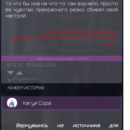
то что бы она на что-то там ворчало, просто
ее чувство прекрасного резко сбивал свой
настрой.
С женской закончила, дальше
купальня. Надеюсь там просто протереть
полы...
Работа в источниках - 2025
13:35
04.03.2024
обсуждение
НУЖЕН ИСТОРИК
Кагуя Сора
Вернувшись из источника для