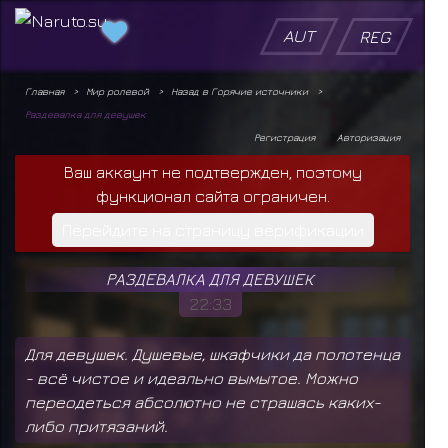
AUT
REG
Главная
Мир ролевой
Назад в Горячие источники
Раздевалка для девушек
Регистрация
Авторизация
Ваш аккаунт не подтвержден, поэтому
функционал сайта ограничен.
Перейдите на страницу верификации
РАЗДЕВАЛКА ДЛЯ ДЕВУШЕК
22:33
Для девушек. Душевые, шкафчики да полотенца
- всё чистое и идеально вымытое. Можно
переодеться абсолютно не страшась каких-
либо притязаний.