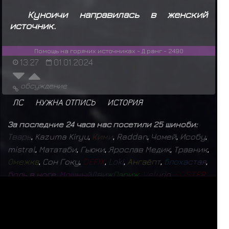
Куноичи направилась в женский
источник.
Помощь на горячих источниках - Д ранг - 2490
13:27
01.01.2024
обсуждение
ЛС
НУЖНА ОТПИСЬ
ИСТОРИЯ
За последние 24 часа нас посетили 25 шиноби:
Т
в
а
р
ь
,
Kazuma Kiryu
,
К
и
м
и
,
Raddan
,
Чомей
,
Исобу
,
mistral
,
Мататаби
,
Гьюки
,
Ярослав Медик
,
Травник
,
О
м
е
ж
к
а
,
Сон Гоку
,
D
E
F
I
X
,
L
o
k
i
,
А
н
г
а
ё
п
т
,
Б
л
о
х
а
с
т
а
я
,
б
о
л
ь
в
н
о
г
е
,
М
о
щ
н
ы
й
Д
в
и
ж
П
а
р
и
ж
,
V
e
l
u
r
i
o
,
F
O
S
T
E
R
,
Athart
,
T
i
m
u
r
,
Б
а
т
ё
к
,
Шукаку
СЕЙЧАС НА САЙТЕ: 515 (
2
+
513
)