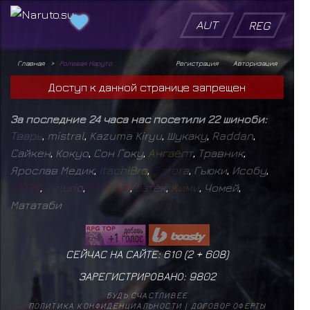
AUT
REG
Главная
Ролевая Наруто
Регистрация
Авторизация
Доступ к данной странице запрещен
За последние 24 часа нас посетили 22 шиноби:
Т
в
а
р
ь
,
mistral
,
Kazuma Kiryu
,
Шукаку
,
Raddan
,
Сайкен
,
Кокуо
,
Сон Гоку
,
А
н
г
а
ё
п
т
,
Травник
,
Ярослав Медик
,
I
t
a
c
h
i
B
r
o
,
D
o
r
o
r
a
,
Гьюки
,
Исобу
,
D
E
F
I
X
,
V
e
l
u
r
i
o
,
F
O
S
T
E
R
,
Б
а
т
ё
к
,
К
и
м
и
,
Чомей
,
Мататаби
СЕЙЧАС НА САЙТЕ: 610 (
2
+
608
)
ЗАРЕГИСТРИРОВАНО:
9802
БУДЬ СЧАСТЛИВЕЕ
ПОЛИТИКА КОНФИДЕНЦИАЛЬНОСТИ
|
ДОГОВОР ОФЕРТЫ