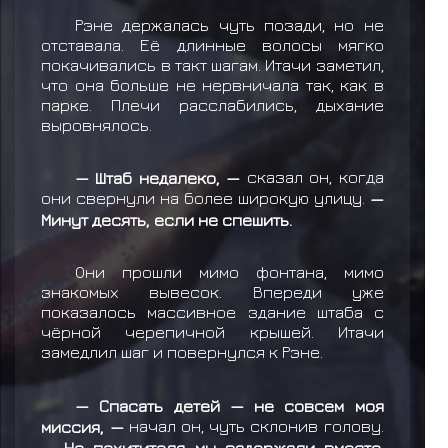
Рэне держалась чуть позади, но не
отставала. Её длинные волосы мягко
покачивались в такт шагам. Итачи заметил,
что она больше не нервничала так, как в
парке. Плечи расслабились, дыхание
выровнялось.
— Штаб недалеко, —
сказал он, когда
они свернули на более широкую улицу.
—
Минут десять, если не спешить.
Они прошли мимо фонтана, мимо
знакомых вывесок. Впереди уже
показалось массивное здание штаба с
чёрной черепичной крышей. Итачи
замедлил шаг и повернулся к Рэне.
— Спасать детей — не совсем моя
миссия, —
начал он, чуть склонив голову.
— Но похитителя мы задержали вместе.