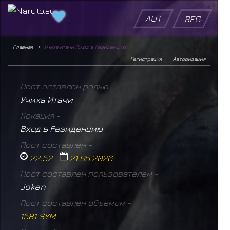
AUT
REG
Главная
Учиха Итачи (Вход в Резиденцию)
Регистрация
Авторизация
Пост оставлен ролью -
Учиха Итачи
Локация -
Вход в Резиденцию
Пост составлен -
22:52
21.05.2026
Пост составлен пользователем -
Joken
Пост составлен объемом -
1581 SYM