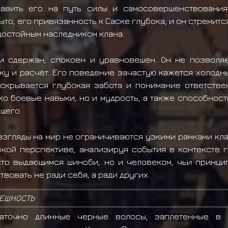
равить его на путь силы и самосовершенствования
ыто, его привязанность к Саске глубока, и он стремится
достойным наследником клана.
и сдержан, спокоен и уравновешен. Он не позволяе
ку и расчёт. Его поведение зачастую кажется холодн
скрывается глубокая забота и понимание ответстве
ко боевые навыки, но и мудрость, а также способнос
щего.
взгляды на мир не ограничиваются узкими рамками кла
кой перспективе, анализируя события в контексте г
то выдающимся шиноби, но и человеком, чьи принци
твовать не ради себя, а ради других.
ЕШНОСТЬ
таточно длинные черные волосы, заплетенные в 