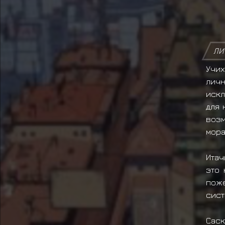
ЛИ
Учих
лич
искл
для 
возм
мора
Итач
это 
поже
сист
Саск