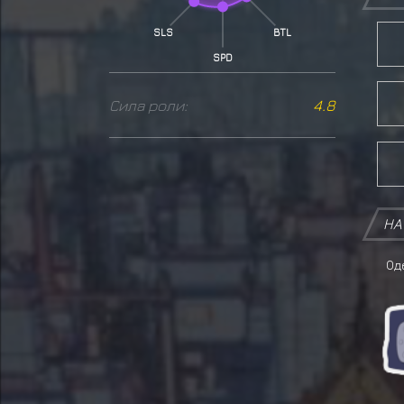
SLS
BTL
SPD
Сила роли:
4.8
НА