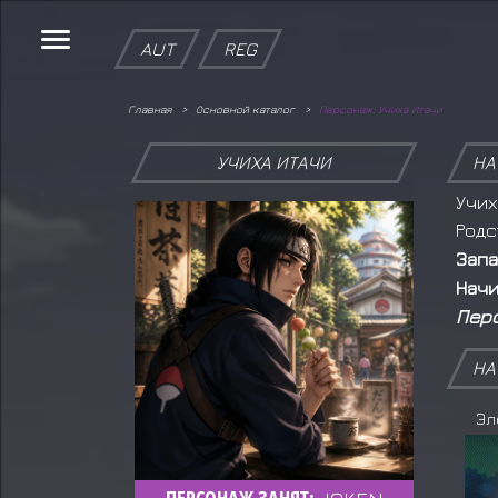
AUT
REG
Главная
Основной каталог
Персонаж: Учиха Итачи
УЧИХА ИТАЧИ
НА
Учих
Родс
Запа
Начи
Перс
НА
ПЕРСОНАЖ ЗАНЯТ: