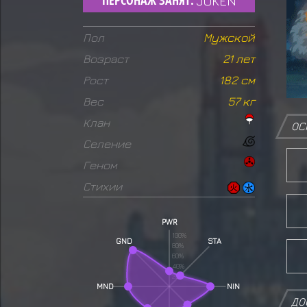
JOKEN
Пол
Мужской
Возраст
21 лет
Рост
182 см
Вес
57 кг
Клан
ОС
Селение
Геном
Стихии
PWR
100%
GND
STA
80%
60%
40%
20%
MND
NIN
ДО