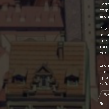
нап
откр
его 
Итач
логи
ним 
толь
буду
Его 
широ
прос
дейс
ВН
Дос