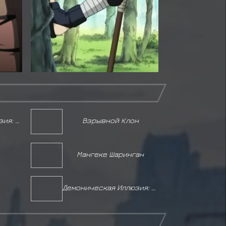
Демоническая Иллюзия: Зеркальное изменение Небес и Земли
Взрывной Клон
Мангеке Шаринган
Демоническая Иллюзия: Обездвиживающие Столбы