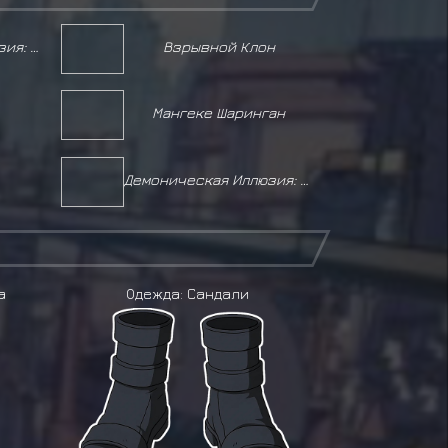
Демоническая Иллюзия: Зеркальное изменение Небес и Земли
Взрывной Клон
Мангеке Шаринган
Демоническая Иллюзия: Обездвиживающие Столбы
а
Одежда: Сандали