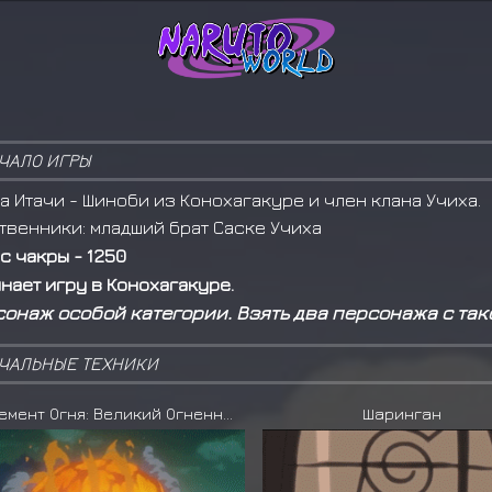
ЧАЛО ИГРЫ
а Итачи - Шиноби из Конохагакуре и член клана Учиха.
твенники: младший брат Саске Учиха
с чакры - 1250
нает игру в Конохагакуре.
онаж особой категории. Взять два персонажа с тако
ЧАЛЬНЫЕ ТЕХНИКИ
Элемент Огня: Великий Огненный Шар
Шаринган