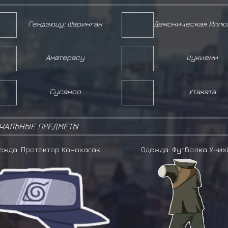
Гендзюцу: Шаринган
Аматерасу
Цукиеми
Сусаноо
Утаката
ЧАЛЬНЫЕ ПРЕДМЕТЫ
Одежда: Протектор Конохагакуре
Одежда: Футболка Учих