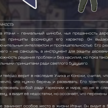
ЧНОСТЬ
а Итачи – гениальный шиноби, чья преданность дер
ные принципы формируют его характер. Он выдающ
ючительным интеллектом и проницательностью. Его ре
него – не самоцель, а инструмент для защиты деревни
ожность решения проблем и без насилия, но пока тако
льными принципами ради светлого будущего.
и твёрдо верит в наследие Учиха и Конохи, считая, ч
нечто, что нужно беречь и развивать. Его трактовк
ртвовать собой ради гармонии и мира, но не в сле
ему, а видит её недостатки, но осознаёт, что перемены
е занимает особое место в жизни Итачи. Он видит в 