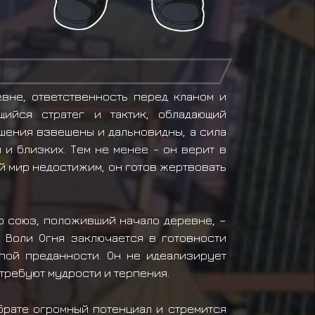
евне, ответственность перед кланом и
ийся стратег и тактик, обладающий
шения взвешены и дальновидны, а сила
 и близких. Тем не менее - он верит в
й мир недостижим, он готов жертвовать
то союз, положивший начало деревне, –
а Воли Огня заключается в готовности
пой преданности. Он не идеализирует
 требуют мудрости и терпения.
брате огромный потенциал и стремится